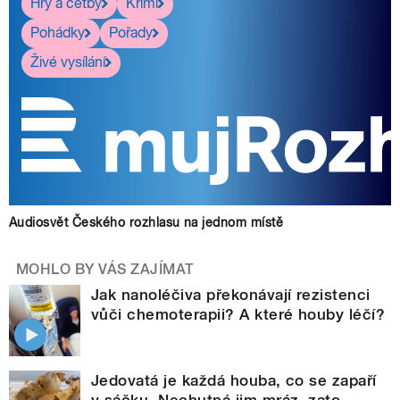
Hry a četby
Krimi
Pohádky
Pořady
Živé vysílání
Audiosvět Českého rozhlasu na jednom místě
MOHLO BY VÁS ZAJÍMAT
Jak nanoléčiva překonávají rezistenci
vůči chemoterapii? A které houby léčí?
Jedovatá je každá houba, co se zapaří
v sáčku. Nechutná jim mráz, zato