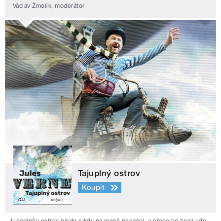
Václav Žmolík, moderátor
Tajuplný ostrov
Koupit
Lincolnův ostrov nikdo nikdy na mapě nenašel, a přece ho znají lidé