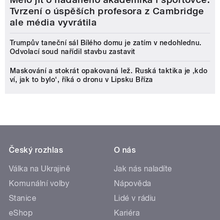
Tvrzení o úspěších profesora z Cambridge
ale média vyvrátila
Trumpův taneční sál Bílého domu je zatím v nedohlednu.
Odvolací soud nařídil stavbu zastavit
Maskování a stokrát opakovaná lež. Ruská taktika je ‚kdo
ví, jak to bylo‘, říká o dronu v Lipsku Bříza
Český rozhlas
O nás
Válka na Ukrajině
Jak nás naladíte
Komunální volby
Nápověda
Stanice
Lidé v rádiu
eShop
Kariéra