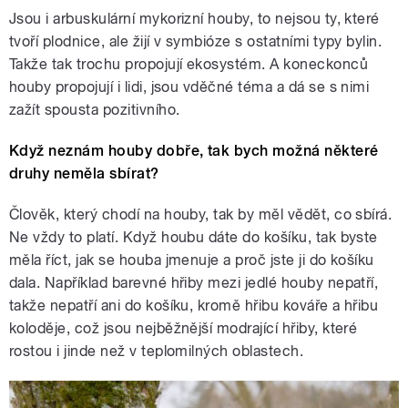
Jsou i arbuskulární mykorizní houby, to nejsou ty, které
tvoří plodnice, ale žijí v symbióze s ostatními typy bylin.
Takže tak trochu propojují ekosystém. A koneckonců
houby propojují i lidi, jsou vděčné téma a dá se s nimi
zažít spousta pozitivního.
Když neznám houby dobře, tak bych možná některé
druhy neměla sbírat?
Člověk, který chodí na houby, tak by měl vědět, co sbírá.
Ne vždy to platí. Když houbu dáte do košíku, tak byste
měla říct, jak se houba jmenuje a proč jste ji do košíku
dala. Například barevné hřiby mezi jedlé houby nepatří,
takže nepatří ani do košíku, kromě hřibu kováře a hřibu
koloděje, což jsou nejběžnější modrající hřiby, které
rostou i jinde než v teplomilných oblastech.