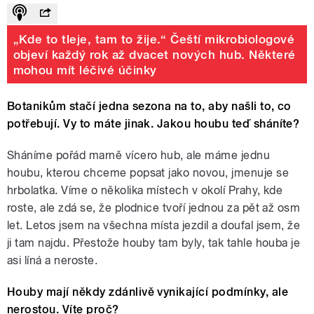
„Kde to tleje, tam to žije.“ Čeští mikrobiologové
objeví každý rok až dvacet nových hub. Některé
mohou mít léčivé účinky
Botanikům stačí jedna sezona na to, aby našli to, co
potřebují. Vy to máte jinak. Jakou houbu teď sháníte?
Sháníme pořád marně vícero hub, ale máme jednu
houbu, kterou chceme popsat jako novou, jmenuje se
hrbolatka. Víme o několika místech v okolí Prahy, kde
roste, ale zdá se, že plodnice tvoří jednou za pět až osm
let. Letos jsem na všechna místa jezdil a doufal jsem, že
ji tam najdu. Přestože houby tam byly, tak tahle houba je
asi líná a neroste.
Houby mají někdy zdánlivě vynikající podmínky, ale
nerostou. Víte proč?