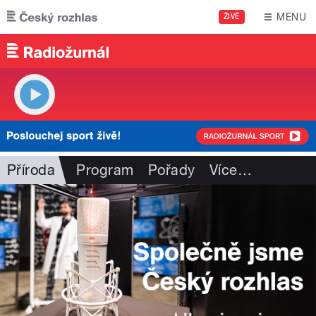
Přejít k hlavnímu obsahu
MENU
ŽIVĚ
Příroda
Program
Pořady
Více
…