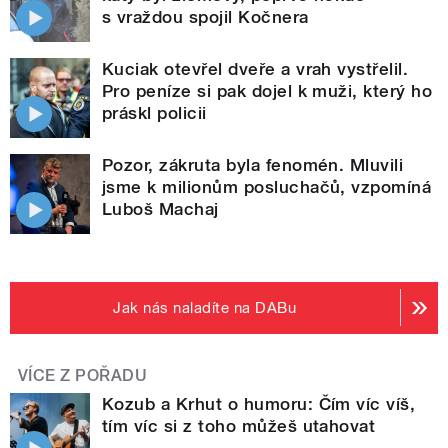
s vraždou spojil Kočnera
Kuciak otevřel dveře a vrah vystřelil.
Pro peníze si pak dojel k muži, který ho
práskl policii
Pozor, zákruta byla fenomén. Mluvili
jsme k milionům posluchačů, vzpomíná
Luboš Machaj
Jak nás naladíte na DABu
VÍCE Z POŘADU
Kozub a Krhut o humoru: Čím víc víš,
tím víc si z toho můžeš utahovat