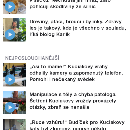
pohlcují škodliviny ze silnic
Dřeviny, ptáci, brouci i bylinky. Zdravý
les je takový, kde je všechno v souladu,
říká biolog Karlík
NEJPOSLOUCHANĚJŠÍ
„Asi to máme!“ Kuciakovy vrahy
odhalily kamery a zapomenutý telefon.
Pomohl i nečekaný svědek
Manipulace s těly a chyba patologa.
Šetření Kuciakovy vraždy provázely
otázky, zbraň se nenašla
„Ruce vzhůru!“ Budíček pro Kuciakovy
katy byl zlomový, poprvé někdo