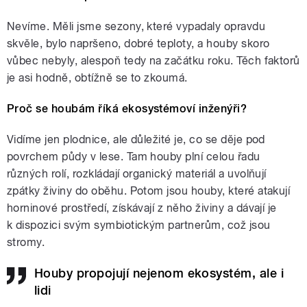
Nevíme. Měli jsme sezony, které vypadaly opravdu
skvěle, bylo napršeno, dobré teploty, a houby skoro
vůbec nebyly, alespoň tedy na začátku roku. Těch faktorů
je asi hodně, obtížně se to zkoumá.
Proč se houbám říká ekosystémoví inženýři?
Vidíme jen plodnice, ale důležité je, co se děje pod
povrchem půdy v lese. Tam houby plní celou řadu
různých rolí, rozkládají organický materiál a uvolňují
zpátky živiny do oběhu. Potom jsou houby, které atakují
horninové prostředí, získávají z něho živiny a dávají je
k dispozici svým symbiotickým partnerům, což jsou
stromy.
Houby propojují nejenom ekosystém, ale i
lidi