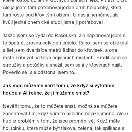
které rostou už jen v křovitých zónách nebo v trávnících.
Ale já jsem tam potřeboval jeden druh holubinky, která
tam roste pod křovitými olšemi. U nás ji nemáme, ale
kvůli jedné chemické studii jsme ji potřebovali.
Takže jsem se vydal do Rakouska, ale naplánoval jsem si
to špatně, zrovna celý den pršelo. Ráno jsem se obléknul
a šel jsem dva tisíce metrů šplhat do křovisek, a ona
roste bohužel na těch nejvlhčích místech. Brodil jsem se
stroužky a potůčky a snažil jsem se ji v křovinách najít.
Povedlo se, ale odstonal jsem to.
Jak moc můžeme věřit tomu, že když si vyfotíme
houbu a AI řekne, že ji můžeme sníst?
Nevěřit tomu, že to můžete sníst, možná se můžete
zorientovat tím, když vám to nabídne nějaké jméno. Ale u
hub je problém v tom, že jsou proměnlivé. Když máte
holubinku, která může být fialová, zelená, tak aplikace si