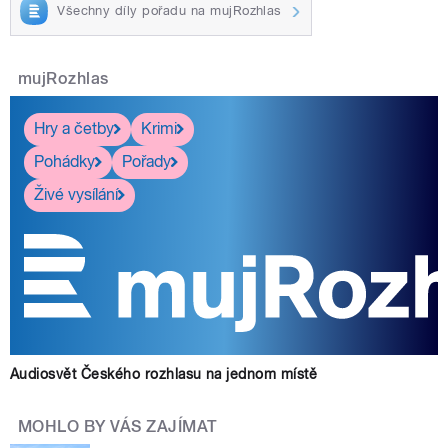
Všechny díly pořadu na mujRozhlas
mujRozhlas
Hry a četby
Krimi
Pohádky
Pořady
Živé vysílání
Audiosvět Českého rozhlasu na jednom místě
MOHLO BY VÁS ZAJÍMAT