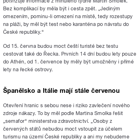
potvrzuje informace z minulého týdne Martin Smolek.
Bez komplikací by měla být i cesta zpět. „Jediným
omezením, pominu-li omezení na místě, tedy rozestupy
na pláži, by měl být test nebo karanténa po návratu do
České republiky.“
Od 15. června budou moct čeští turisté bez testu
cestovat také do Řecka. Prvních 14 dní budou lety pouze
do Athén, od 1. července by měly být umožněny i přímé
lety na řecké ostrovy.
Španělsko a Itálie mají stále červenou
Otevření hranic s sebou nese i riziko zavlečení nového
zdroje nákazy. To by měl podle Martina Smolka řešit
„semafor“ ministerstva zdravotnictví. „Osoby z
červených států nebudou moct vstoupit za účelem
turismu na území České republiky a ani my nebudeme