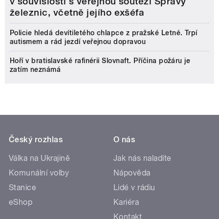
v souvislosti s veřejnou soutěží Správy
železnic, včetně jejího exšéfa
Policie hledá devítiletého chlapce z pražské Letné. Trpí
autismem a rád jezdí veřejnou dopravou
Hoří v bratislavské rafinérii Slovnaft. Příčina požáru je
zatím neznámá
Český rozhlas
O nás
Válka na Ukrajině
Jak nás naladíte
Komunální volby
Nápověda
Stanice
Lidé v rádiu
eShop
Kariéra
Kontakt