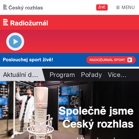
Přejít k hlavnímu obsahu
MENU
ŽIVĚ
Aktuální dění
Program
Pořady
Více
…