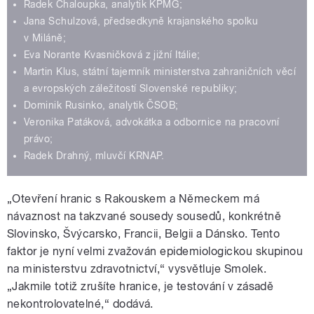
Radek Chaloupka, analytik KPMG;
Jana Schulzová, předsedkyně krajanského spolku
v Miláně;
Eva Norante Kvasničková z jižní Itálie;
Martin Klus, státní tajemník ministerstva zahraničních věcí
a evropských záležitostí Slovenské republiky;
Dominik Rusinko, analytik ČSOB;
Veronika Patáková, advokátka a odbornice na pracovní
právo;
Radek Drahný, mluvčí KRNAP.
„Otevření hranic s Rakouskem a Německem má
návaznost na takzvané sousedy sousedů, konkrétně
Slovinsko, Švýcarsko, Francii, Belgii a Dánsko. Tento
faktor je nyní velmi zvažován epidemiologickou skupinou
na ministerstvu zdravotnictví,“ vysvětluje Smolek.
„Jakmile totiž zrušíte hranice, je testování v zásadě
nekontrolovatelné,
“
dodává.