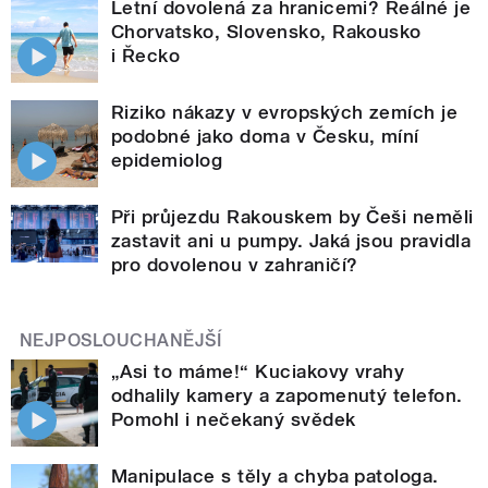
Letní dovolená za hranicemi? Reálné je
Chorvatsko, Slovensko, Rakousko
i Řecko
Riziko nákazy v evropských zemích je
podobné jako doma v Česku, míní
epidemiolog
Při průjezdu Rakouskem by Češi neměli
zastavit ani u pumpy. Jaká jsou pravidla
pro dovolenou v zahraničí?
NEJPOSLOUCHANĚJŠÍ
„Asi to máme!“ Kuciakovy vrahy
odhalily kamery a zapomenutý telefon.
Pomohl i nečekaný svědek
Manipulace s těly a chyba patologa.