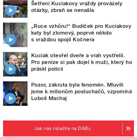
Šetření Kuciakovy vraždy provázely
otázky, zbraň se nenašla
„Ruce vzhůru!“ Budíček pro Kuciakovy
katy byl zlomový, poprvé někdo
s vraždou spojil Kočnera
Kuciak otevřel dveře a vrah vystřelil.
Pro peníze si pak dojel k muži, který ho
práskl policii
Pozor, zákruta byla fenomén. Mluvili
jsme k milionům posluchačů, vzpomíná
Luboš Machaj
Jak nás naladíte na DABu