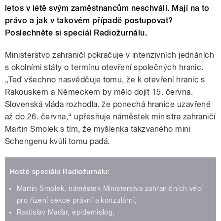
letos v létě svým zaměstnancům neschválí. Mají na to
právo a jak v takovém případě postupovat?
Poslechněte si speciál Radiožurnálu.
Ministerstvo zahraničí pokračuje v intenzivních jednáních
s okolními státy o termínu otevření společných hranic.
„Teď všechno nasvědčuje tomu, že k otevření hranic s
Rakouskem a Německem by mělo dojít 15. června.
Slovenská vláda rozhodla, že ponechá hranice uzavřené
až do 26. června,“ upřesňuje náměstek ministra zahraničí
Martin Smolek s tím, že myšlenka takzvaného mini
Schengenu kvůli tomu padá.
Hosté speciálu Radiožurnálu:
Martin Smolek, náměstek Ministerstva zahraničních věcí
pro řízení sekce právní a konzulární;
Rastislav Maďar, epidemiolog;