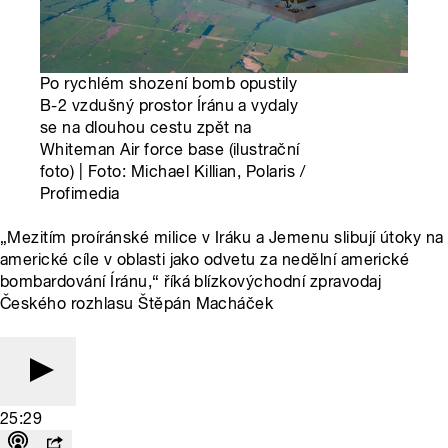
Po rychlém shození bomb opustily
B-2 vzdušný prostor Íránu a vydaly
se na dlouhou cestu zpět na
Whiteman Air force base (ilustrační
foto) | Foto: Michael Killian, Polaris /
Profimedia
„Mezitím proíránské milice v Iráku a Jemenu slibují útoky na
americké cíle v oblasti jako odvetu za nedělní americké
bombardování Íránu,“ říká blízkovýchodní zpravodaj
Českého rozhlasu Štěpán Macháček
25:29