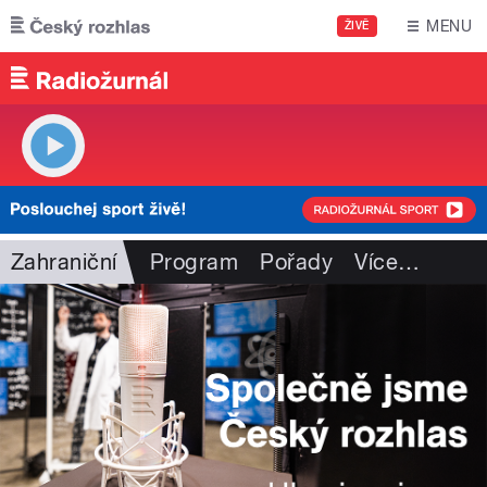
Přejít k hlavnímu obsahu
MENU
ŽIVĚ
Zahraniční
Program
Pořady
Více
…