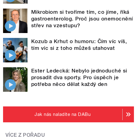
Mikrobiom si tvoříme tím, co jíme, říká
gastroenterolog. Proč jsou onemocnění
střev na vzestupu?
Kozub a Krhut o humoru: Čím víc víš,
tím víc si z toho můžeš utahovat
Ester Ledecká: Nebylo jednoduché si
prosadit dva sporty. Pro úspěch je
potřeba něco dělat každý den
Jak nás naladíte na DABu
VÍCE Z POŘADU