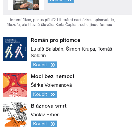
Literární fikce, pokus přiblížit literární nadsázkou spisovatele,
filozofa, ale hlavně člověka Karla Čapka trochu jinou formou.
Román pro pitomce
Lukáš Balabán, Šimon Krupa, Tomáš
Soldán
Koupit
Moci bez nemoci
Šárka Volemanová
Koupit
Bláznova smrt
Václav Erben
Koupit