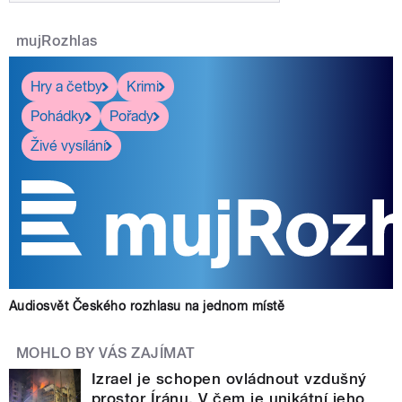
mujRozhlas
Hry a četby
Krimi
Pohádky
Pořady
Živé vysílání
Audiosvět Českého rozhlasu na jednom místě
MOHLO BY VÁS ZAJÍMAT
Izrael je schopen ovládnout vzdušný
prostor Íránu. V čem je unikátní jeho