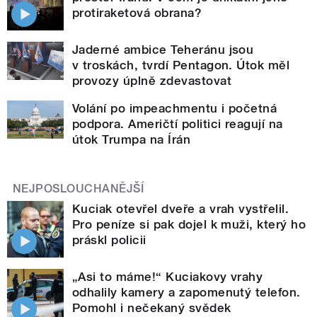
protiraketová obrana?
Jaderné ambice Teheránu jsou
v troskách, tvrdí Pentagon. Útok měl
provozy úplně zdevastovat
Volání po impeachmentu i početná
podpora. Američtí politici reagují na
útok Trumpa na Írán
NEJPOSLOUCHANĚJŠÍ
Kuciak otevřel dveře a vrah vystřelil.
Pro peníze si pak dojel k muži, který ho
práskl policii
„Asi to máme!“ Kuciakovy vrahy
odhalily kamery a zapomenutý telefon.
Pomohl i nečekaný svědek