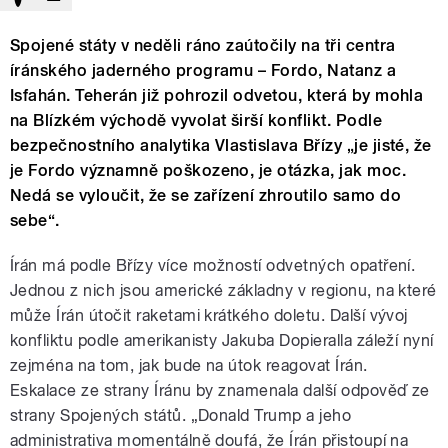
Spojené státy v neděli ráno zaútočily na tři centra
íránského jaderného programu – Fordo, Natanz a
Isfahán. Teherán již pohrozil odvetou, která by mohla
na Blízkém východě vyvolat širší konflikt. Podle
bezpečnostního analytika Vlastislava Břízy „je jisté, že
je Fordo významně poškozeno, je otázka, jak moc.
Nedá se vyloučit, že se zařízení zhroutilo samo do
sebe“.
Írán má podle Břízy více možností odvetných opatření.
Jednou z nich jsou americké základny v regionu, na které
může Írán útočit raketami krátkého doletu.
Další vývoj
konfliktu podle amerikanisty Jakuba Dopieralla záleží nyní
zejména na tom, jak bude na útok reagovat Írán.
Eskalace ze strany Íránu by znamenala další odpověď ze
strany Spojených států. „Donald Trump a jeho
administrativa momentálně doufá, že Írán přistoupí na