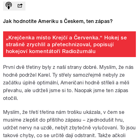
Jak hodnotíte Ameriku s Českem, ten zápas?
„Krejčenka místo Krejčí a Červenka.“ Hokej se
strašně zrychlil a přetechnizoval, popisují
hokejoví komentátoři Radiožurnálu
První dvě třetiny byly z naší strany dobré. Myslím, že nás
hodně podržel Karel. Ty střely samozřejmě nebyly ze
začátku úplně optimální, Američani hodně stříleli a měli
převahu, ale udrželi jsme si to. Naopak jsme ten zápas
otočili.
Myslím, že třetí třetina nám trošku ukázala, v čem se
musíme zlepšit do příštího zápasu – zjednodušit hru,
udržet nervy na uzdě, nebýt zbytečně vylučovaní. To jsou
takové chyby, co se určitě dají odstranit. Takže ačkoli