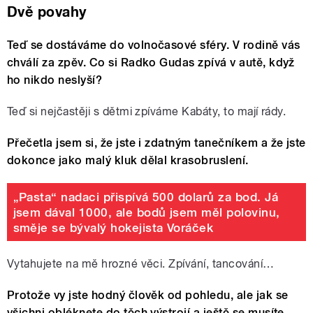
Dvě povahy
Teď se dostáváme do volnočasové sféry. V rodině vás
chválí za zpěv. Co si Radko Gudas zpívá v autě, když
ho nikdo neslyší?
Teď si nejčastěji s dětmi zpíváme Kabáty, to mají rády.
Přečetla jsem si, že jste i zdatným tanečníkem a že jste
dokonce jako malý kluk dělal krasobruslení.
„Pasta“ nadaci přispívá 500 dolarů za bod. Já
jsem dával 1000, ale bodů jsem měl polovinu,
směje se bývalý hokejista Voráček
Vytahujete na mě hrozné věci. Zpívání, tancování…
Protože vy jste hodný člověk od pohledu, ale jak se
všichni obléknete do těch výstrojí a ještě se musíte