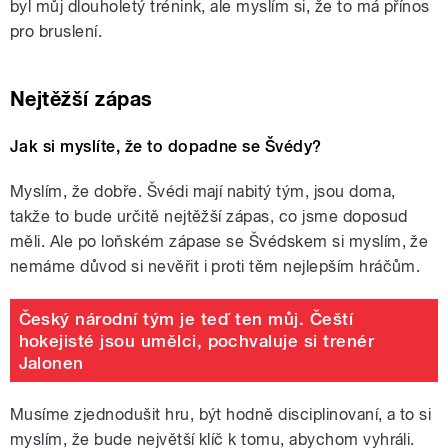
byl můj dlouholetý trénink, ale myslím si, že to má přínos
pro bruslení.
Nejtěžší zápas
Jak si myslíte, že to dopadne se Švédy?
Myslím, že dobře. Švédi mají nabitý tým, jsou doma,
takže to bude určitě nejtěžší zápas, co jsme doposud
měli. Ale po loňském zápase se Švédskem si myslím, že
nemáme důvod si nevěřit i proti těm nejlepším hráčům.
Český národní tým je teď ten můj. Čeští
hokejisté jsou umělci, pochvaluje si trenér
Jalonen
Musíme zjednodušit hru, být hodně disciplinovaní, a to si
myslím, že bude největší klíč k tomu, abychom vyhráli.