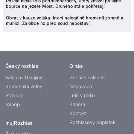
Policie našla tělo paddleboardisty, který zmizel při silné
bouřce na jezeře Most. Druhého stále pohřešují
Obrat v kauze vojáka, který nelegálně hromadil zbraně a
munici. Žalobce ho před soud nepostaví
Český rozhlas
O nás
Válka na Ukrajině
Jak nás naladíte
Komunální volby
Nápověda
Stanice
Lidé v rádiu
eShop
Kariéra
Kontakt
Rozhlasový poplatek
mujRozhlas