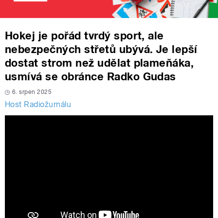
Hokej je pořád tvrdý sport, ale
nebezpečných střetů ubývá. Je lepší
dostat strom než udělat plameňáka,
usmívá se obránce Radko Gudas
6. srpen 2025
Host Radiožurnálu