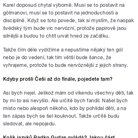
Karel doposud chytal výborně. Musí se to postavit na
gólmanovi, musí se to postavit na jednoduchosti a
disciplíně. Když se toto povede, tak si myslím, že naopak
švédský tým bude víc nervózní, protože papírově jsou
silnější a budou to chtít urvat hned ze začátku.
Takže čím déle vydržíme a nepustíme nějaký ten gól
nebo je do vedení, tak tím větší bude šance, že
vyhrajeme, protože to bude nervóznější z jejich strany.
Kdyby prošli Češi až do finále, pojedete tam?
Asi bych nejel. Jelikož mám od víkendu všechny děti, tak
by mi to asi nevyšlo. Ale určitě bych fandil. Našel bych
místo nebo alespoň někoho, kdo by pohlídal děti, a na
ten zápas bych se šel kouknout. Takže určitě budu
sledovat, ale nepojedu.
Kolik jazyků Radko Gudas ovládá? Jakou část