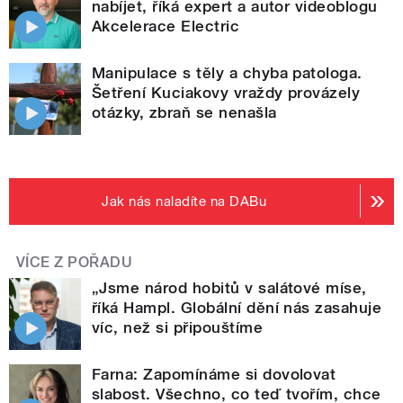
nabíjet, říká expert a autor videoblogu
Akcelerace Electric
Manipulace s těly a chyba patologa.
Šetření Kuciakovy vraždy provázely
otázky, zbraň se nenašla
Jak nás naladíte na DABu
VÍCE Z POŘADU
„Jsme národ hobitů v salátové míse,
říká Hampl. Globální dění nás zasahuje
víc, než si připouštíme
Farna: Zapomínáme si dovolovat
slabost. Všechno, co teď tvořím, chce