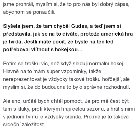
jsme prohráli, myslím si, že to pro nás byl dobrý zápas,
abychom se ponaučili.
Slyšela jsem, že tam chyběl Gudas, a teď jsem si
představila, jak se na to díváte, protože americká hra
je tvrdá. Jestli máte pocit, že byste na ten led
potřeboval vlítnout s hokejkou…
Potím se trošku víc, než když sleduji normální hokej.
Hlavně na to mám super vzpomínky, takže
nereprezentovat je vždycky takové trošku hořčejší, ale
myslím si, že do budoucna to bylo správné rozhodnutí.
Ale ano, určitě bych chtěl pomoct. Je pro mě čest být
tam s kluky, proti kterým hraji celou sezonu, a hrát s nimi
v jednom týmu je vždycky sranda. Pro mě je to taková
srdeční záležitost.