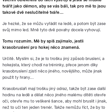
tvářit jako démon, aby se vás báli, tak pro mě to jsou
takové dvě neslučitelné tváře…
Je hezké, že se můžu vyřádit na ledě, a potom být zase
svůj mimo led. Mně tyto dvě povahy docela vyhovují.
Tomu rozumím. Mě by spíš zajímalo, jestli
krasobruslení pro hokej něco znamená.
Určitě. Myslím si, že je to trošku jiný způsob bruslení, a
hokejista, který chodí na tréninky, přece jenom díky
krasobruslení zjistí něco jiného, novějšího, může jinak
použít ty hrany…
Krasobruslaři mají trošku jiný odraz, takže být zase další
hodinu na ledě a dělat něco jiného malému dítěti otevře
oči, otevře mu to veškeré šance, aby mohl bruslit i jinak,
než to učí ten jeden trenér. Takže nemůžu říct, že by to