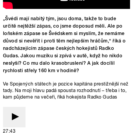
„Švédi mají nabitý tým, jsou doma, takže to bude
určitě nejtěžší zápas, co jsme doposud měli. Ale po
loňském zápase se Švédskem si myslím, že nemáme
důvod si nevěřit i proti těm nejlepším hráčům,“ říká o
nadcházejícím zápase českých hokejistů Radko
Gudas. Jakou muziku si zpívá v autě, když ho nikdo
neslyší? Co mu dalo krasobruslení? A jak docílil
rychlosti střely 160 km v hodině?
Ve Spojených státech je pozice kapitána prestižnější než
tady. Na moji hlavu padá spousta rozhodnutí – třeba i to,
kam půjdeme na večeři, říká hokejista Radko Gudas
27:43