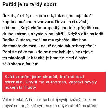
Pořád je to tvrdý sport
Řezník, škrtič, chiropraktik, tak se jmenuje další
kapitola našeho rozhovoru. Dovolím si uvést ji
citátem. „Když vidíte propadlý chodník, přejděte na
druhou stranu, abyste si neublížili. Když vidíte na ledě
Radka Gudase, radši se mu vyhněte, čímž se
dostanete do míst, kde už nejste tak nebezpeční.“
Popište někomu, kdo se nepohybuje v hokejové
terminologii, jak tenká je hranice mezi čistým
zákrokem a faulem.
Kvůli zranění jsem skončil, teď mě baví
adrenalin. Chytil mě autocross, vypráví bývalý
hokejista Tlustý
Velmi tenká. A tím, jak se hokej vyvíjí, každým rokem
ubývá soubojů, každým rokem ubývá střetů na středu