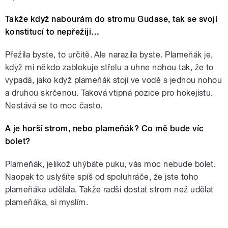
Takže když nabourám do stromu Gudase, tak se svojí
konstitucí to nepřežiji…
Přežila byste, to určitě. Ale narazila byste. Plameňák je,
když mi někdo zablokuje střelu a uhne nohou tak, že to
vypadá, jako když plameňák stojí ve vodě s jednou nohou
a druhou skrčenou. Taková vtipná pozice pro hokejistu.
Nestává se to moc často.
A je horší strom, nebo plameňák? Co mě bude víc
bolet?
Plameňák, jelikož uhýbáte puku, vás moc nebude bolet.
Naopak to uslyšíte spíš od spoluhráče, že jste toho
plameňáka udělala. Takže radši dostat strom než udělat
plameňáka, si myslím.