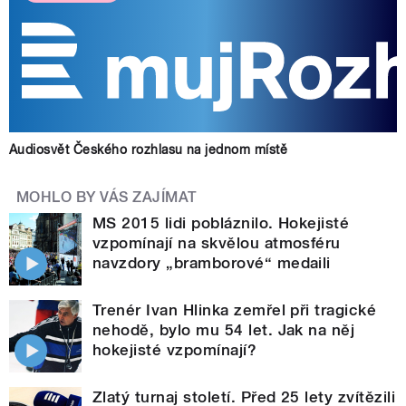
Audiosvět Českého rozhlasu na jednom místě
MOHLO BY VÁS ZAJÍMAT
MS 2015 lidi pobláznilo. Hokejisté
vzpomínají na skvělou atmosféru
navzdory „bramborové“ medaili
Trenér Ivan Hlinka zemřel při tragické
nehodě, bylo mu 54 let. Jak na něj
hokejisté vzpomínají?
Zlatý turnaj století. Před 25 lety zvítězili