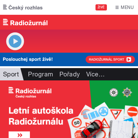
Přejít k hlavnímu obsahu
MENU
ŽIVĚ
Sport
Program
Pořady
Více
…