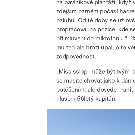
na bavlníkové plantáži, když 
zdejším parném počasí hadr
palubu. Od té doby se už ov
propracoval na pozice, kde 
při mluvení do mikrofonu či ř
mu teď ale hrozí úpal, o to v
zodpovědnost.
„Mississippi může být tvým př
se musíte chovat jako k dámě 
potěšením, ale dovede i rani
hlasem 56letý kapitán.