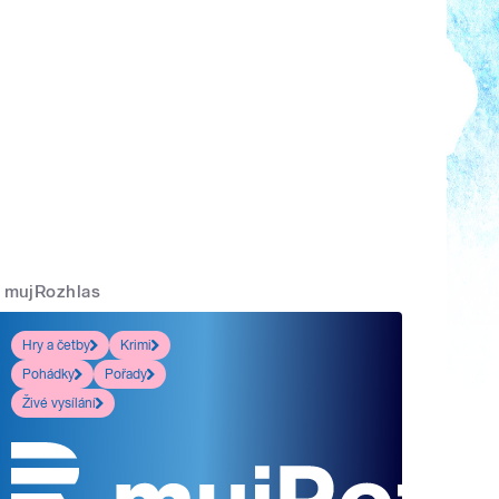
mujRozhlas
Hry a četby
Krimi
Pohádky
Pořady
Živé vysílání