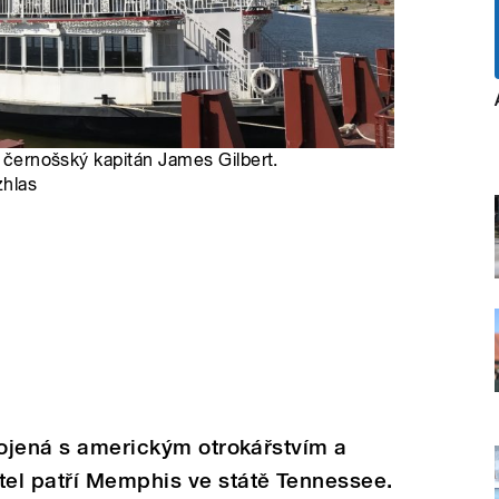
í černošský kapitán James Gilbert.
zhlas
pojená s americkým otrokářstvím a
el patří Memphis ve státě Tennessee.