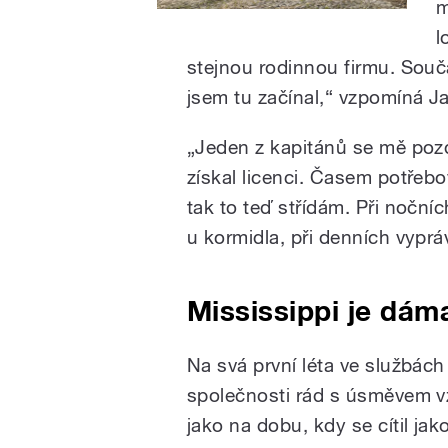
m
l
stejnou rodinnou firmu. Souč
jsem tu začínal,“ vzpomíná J
„Jeden z kapitánů se mě pozd
získal licenci. Časem potřebo
tak to teď střídám. Při noční
u kormidla, při denních vypráv
Mississippi je dám
Na svá první léta ve službách
společnosti rád s úsměvem 
jako na dobu, kdy se cítil jak