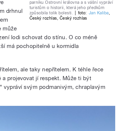
ve
parníku Ostrovní královna a s vášní vypráví
turistům o historii, která jeho předkům
em drhnul
způsobila tolik bolesti.
|
foto:
Jan Kaliba
,
Český rozhlas
,
Český rozhlas
šem
se může
ízení lodi schovat do stínu. O co méně
ětší má pochopitelně u kormidla
ítelem, ale taky nepřítelem. K téhle řece
a projevovat jí respekt. Může ti být
t,“ vypráví svým podmanivým, chraplavým