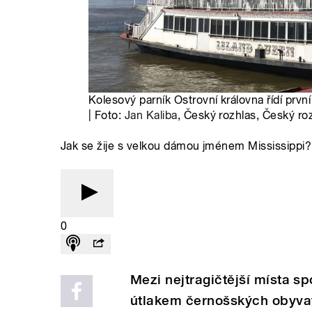
Kolesový parník Ostrovní královna řídí prvn
| Foto:
Jan Kaliba
, Český rozhlas, Český ro
Jak se žije s velkou dámou jménem Mississippi?
0
Mezi nejtragičtější místa s
útlakem černošských obyvat