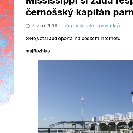
Mississippi si žádá resp
černošský kapitán par
7. září 2018
Zápisník zahr. zpravodajů
Největší audioportál na českém internetu