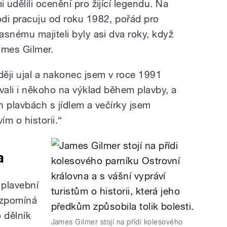
i udělili ocenění pro žijící legendu. Na
odi pracuju od roku 1982, pořád pro
asnému majiteli byly asi dva roky, když
ames Gilmer.
ěji ujal a nakonec jsem v roce 1991
vali i někoho na výklad během plavby, a
ch plavbách s jídlem a večírky jsem
ím o historii.“
a
 plavební
vzpomíná
o dělník
James Gilmer stojí na přídi kolesového