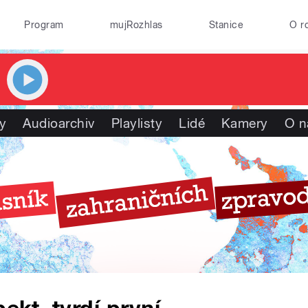
Program
mujRozhlas
Stanice
O r
y
Audioarchiv
Playlisty
Lidé
Kamery
O n