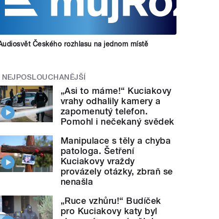
Audiosvět Českého rozhlasu na jednom místě
NEJPOSLOUCHANĚJŠÍ
„Asi to máme!“ Kuciakovy
vrahy odhalily kamery a
zapomenutý telefon.
Pomohl i nečekaný svědek
Manipulace s těly a chyba
patologa. Šetření
Kuciakovy vraždy
provázely otázky, zbraň se
nenašla
„Ruce vzhůru!“ Budíček
pro Kuciakovy katy byl