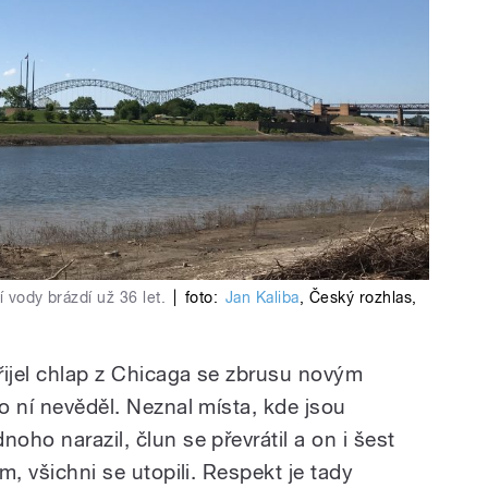
í vody brázdí už 36 let.
|
foto:
Jan Kaliba
,
Český rozhlas
,
přijel chlap z Chicaga se zbrusu novým
 o ní nevěděl. Neznal místa, kde jsou
oho narazil, člun se převrátil a on i šest
ím, všichni se utopili. Respekt je tady