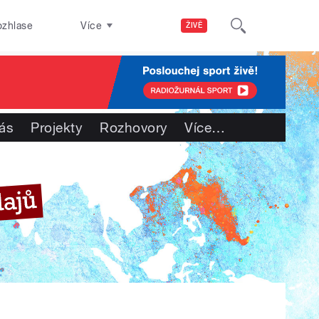
ozhlase
Více
ŽIVĚ
ás
Projekty
Rozhovory
Více
…