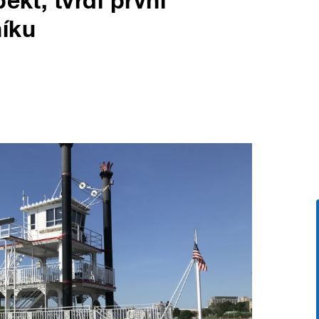
ekt, tvrdí první
níku