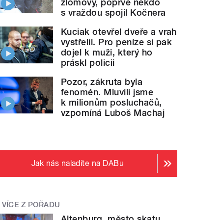
zlomový, poprvé někdo
s vraždou spojil Kočnera
Kuciak otevřel dveře a vrah
vystřelil. Pro peníze si pak
dojel k muži, který ho
práskl policii
Pozor, zákruta byla
fenomén. Mluvili jsme
k milionům posluchačů,
vzpomíná Luboš Machaj
Jak nás naladíte na DABu
VÍCE Z POŘADU
Altenburg, město skatu.