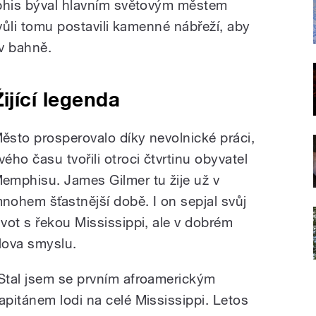
mphis býval hlavním světovým městem
kvůli tomu postavili kamenné nábřeží, aby
v bahně.
Žijící legenda
ěsto prosperovalo díky nevolnické práci,
vého času tvořili otroci čtvrtinu obyvatel
emphisu. James Gilmer tu žije už v
nohem šťastnější době. I on sepjal svůj
ivot s řekou Mississippi, ale v dobrém
lova smyslu.
Stal jsem se prvním afroamerickým
apitánem lodi na celé Mississippi. Letos