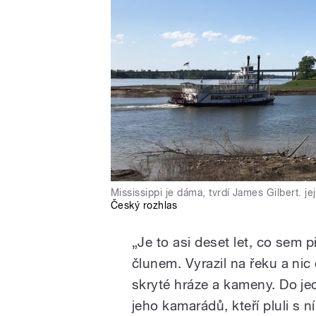
Mississippi je dáma, tvrdí James Gilbert. jej
Český rozhlas
„Je to asi deset let, co sem 
člunem. Vyrazil na řeku a nic
skryté hráze a kameny. Do jedn
jeho kamarádů, kteří pluli s n