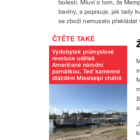
bolesti. Mluví o tom, že Me
bavlny, a popisuje, jak tady 
se zboží nemuselo překládat 
Výdobytek průmyslové
revoluce udělali
M
Američané národní
s
památkou. Teď kamenné
dláždění Mississipi chátrá
M
m
ž
s
„
k