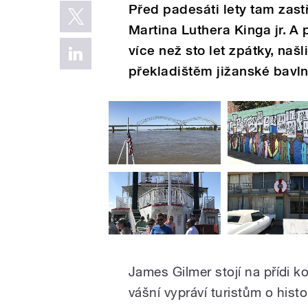
Před padesáti lety tam zast
Martina Luthera Kinga jr. A 
více než sto let zpátky, našl
překladištěm jižanské bavln
James Gilmer stojí na přídi k
vášní vypráví turistům o histo