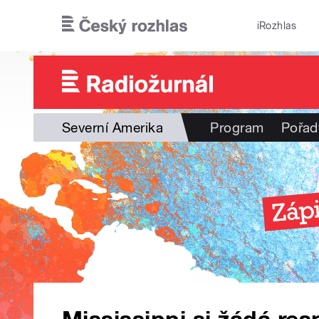
Přejít k hlavnímu obsahu
iRozhlas
Severní Amerika
Program
Pořad