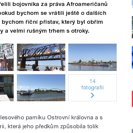
řelili bojovníka za práva Afroameričanů
pokud bychom se vrátili ještě o dalších
i bychom říční přístav, který byl obřím
y a velmi rušným trhem s otroky.
14
fotografií
olesového parníku Ostrovní královna a s
rii, která jeho předkům způsobila tolik