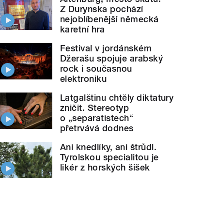
Z Durynska pochází
nejoblíbenější německá
karetní hra
Festival v jordánském
Džerašu spojuje arabský
rock i současnou
elektroniku
Latgalštinu chtěly diktatury
zničit. Stereotyp
o „separatistech“
přetrvává dodnes
Ani knedlíky, ani štrůdl.
Tyrolskou specialitou je
likér z horských šišek