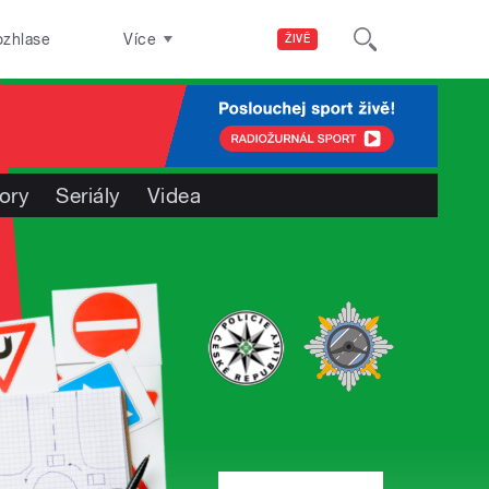
ozhlase
Více
ŽIVĚ
ory
Seriály
Videa