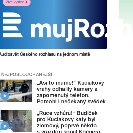
Živé vysílání
Audiosvět Českého rozhlasu na jednom místě
NEJPOSLOUCHANĚJŠÍ
„Asi to máme!“ Kuciakovy
vrahy odhalily kamery a
zapomenutý telefon.
Pomohl i nečekaný svědek
„Ruce vzhůru!“ Budíček
pro Kuciakovy katy byl
zlomový, poprvé někdo
s vraždou spojil Kočnera