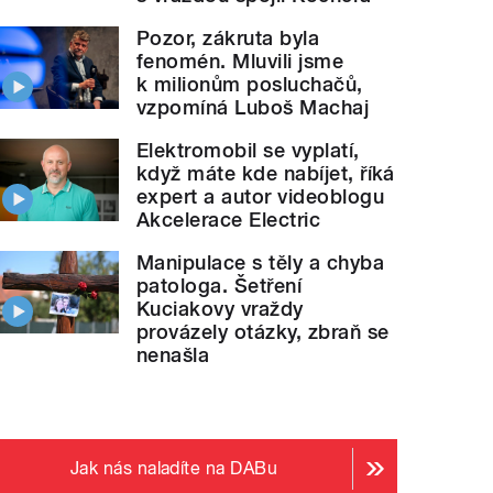
Pozor, zákruta byla
fenomén. Mluvili jsme
k milionům posluchačů,
vzpomíná Luboš Machaj
Elektromobil se vyplatí,
když máte kde nabíjet, říká
expert a autor videoblogu
Akcelerace Electric
Manipulace s těly a chyba
patologa. Šetření
Kuciakovy vraždy
provázely otázky, zbraň se
nenašla
Jak nás naladíte na DABu