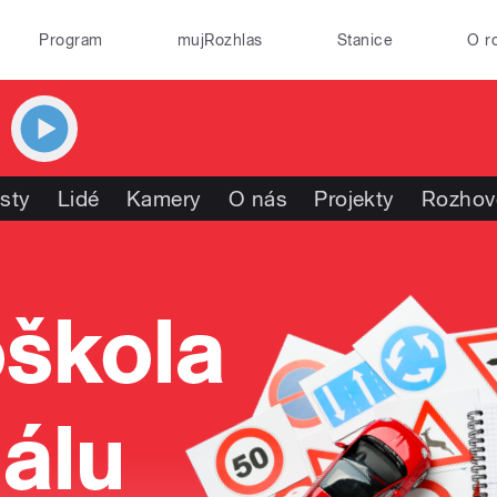
Program
mujRozhlas
Stanice
O r
isty
Lidé
Kamery
O nás
Projekty
Rozhov