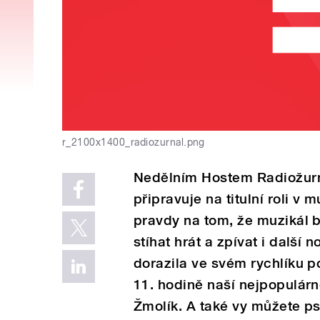
r_2100x1400_radiozurnal.png
Nedělním Hostem Radiožurn
připravuje na titulní roli 
pravdy na tom, že muzikál 
stíhat hrát a zpívat i další
dorazila ve svém rychlíku p
11. hodině naší nejpopulár
Žmolík. A také vy můžete ps