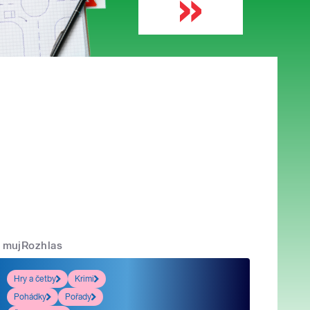
mujRozhlas
Hry a četby
Krimi
Pohádky
Pořady