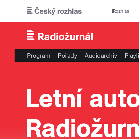
Přejít k hlavnímu obsahu
iRozhlas
Program
Pořady
Audioarchiv
Playl