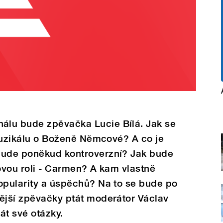
álu bude zpěvačka Lucie Bílá. Jak se
v muzikálu o Boženě Němcové? A co je
bude poněkud kontroverzní? Jak bude
 novou roli - Carmen? A kam vlastně
opularity a úspěchů? Na to se bude po
nější zpěvačky ptát moderátor Václav
át své otázky.