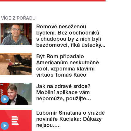
VÍCE Z POŘADU
Romové neseženou
bydlení. Bez obchodníků
s chudobou by z nich byli
bezdomovci, říká ústecký...
Být Rom připadalo
Američanům neskutečně
cool, vzpomíná klavírní
virtuos Tomáš Kačo
Jak na zdravé srdce?
Mobilní aplikace vám
nepomůže, použijte...
Ľubomír Smatana o vraždě
novináře Kuciaka: Důkazy
nejsou....