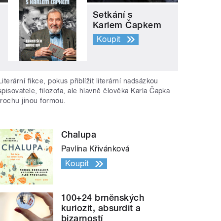
Setkání s
Karlem Čapkem
Koupit
Literární fikce, pokus přiblížit literární nadsázkou
spisovatele, filozofa, ale hlavně člověka Karla Čapka
trochu jinou formou.
Chalupa
Pavlína Křivánková
Koupit
100+24 brněnských
kuriozit, absurdit a
bizarností