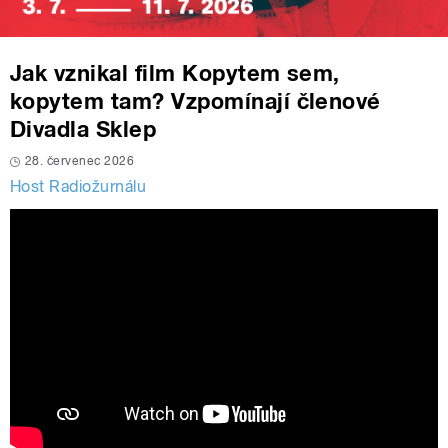
Jak vznikal film Kopytem sem,
kopytem tam? Vzpomínají členové
Divadla Sklep
28. červenec 2026
Host Radiožurnálu