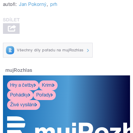
autoři:
Jan Pokorný
,
prh
Všechny díly pořadu na mujRozhlas
mujRozhlas
Hry a četby
Krimi
Pohádky
Pořady
Živé vysílání