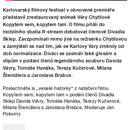
Karlovarský filmový festival v obnovené premiéře
představil zrestaurovaný snímek Věry Chytilové
Kopytem sem, kopytem tam. O filmu přišli do
mobilního studia R-stream debatovat členové Divadla
Sklep. Zavzpomínali mimo jiné na režisérku Chytilovou
a zamýšleli se nad tím, jak se Karlovy Vary změnily od
dob normalizace. Diváci se zasmáli také glosám a
vtipům v podání členů legendárního souboru Davida
Vávry, Tomáše Hanáka, Terezy Kučerové, Milana
Šteindlera a Jaroslava Brabce.
Poslechněte si „veselé historky“ z natáčení filmu
Kopytem sem, kopytem tam v podání členů Divadla
Sklep Davida Vávry, Tomáše Hanáka, Terezy Kučerové,
Milana Šteindlera a Jaroslava Brabce. Moderuje Jan
Pokorný