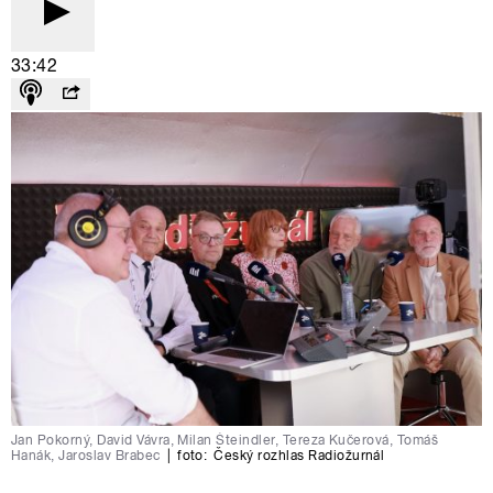
33:42
Jan Pokorný, David Vávra, Milan Šteindler, Tereza Kučerová, Tomáš
Hanák, Jaroslav Brabec
|
foto:
Český rozhlas Radiožurnál