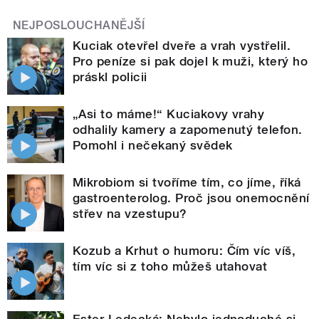
NEJPOSLOUCHANĚJŠÍ
Kuciak otevřel dveře a vrah vystřelil.
Pro peníze si pak dojel k muži, který ho
práskl policii
„Asi to máme!“ Kuciakovy vrahy
odhalily kamery a zapomenutý telefon.
Pomohl i nečekaný svědek
Mikrobiom si tvoříme tím, co jíme, říká
gastroenterolog. Proč jsou onemocnění
střev na vzestupu?
Kozub a Krhut o humoru: Čím víc víš,
tím víc si z toho můžeš utahovat
Ester Ledecká: Nebylo jednoduché si