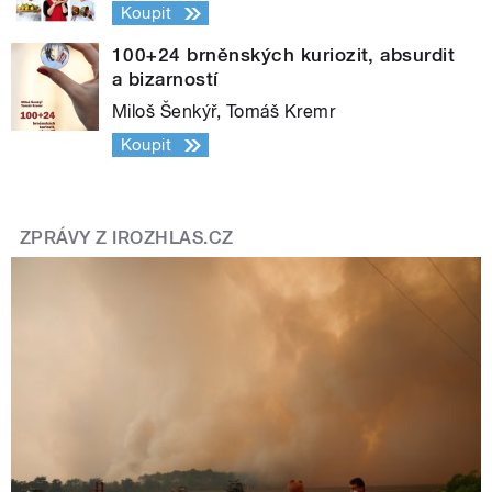
Koupit
100+24 brněnských kuriozit, absurdit
a bizarností
Miloš Šenkýř, Tomáš Kremr
Koupit
ZPRÁVY Z IROZHLAS.CZ