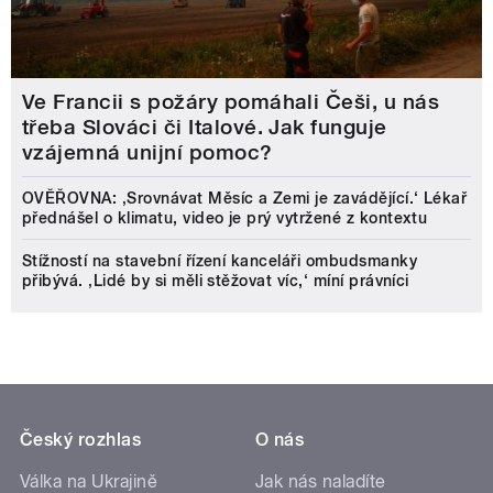
Ve Francii s požáry pomáhali Češi, u nás
třeba Slováci či Italové. Jak funguje
vzájemná unijní pomoc?
OVĚŘOVNA: ‚Srovnávat Měsíc a Zemi je zavádějící.‘ Lékař
přednášel o klimatu, video je prý vytržené z kontextu
Stížností na stavební řízení kanceláři ombudsmanky
přibývá. ‚Lidé by si měli stěžovat víc,‘ míní právníci
Český rozhlas
O nás
Válka na Ukrajině
Jak nás naladíte