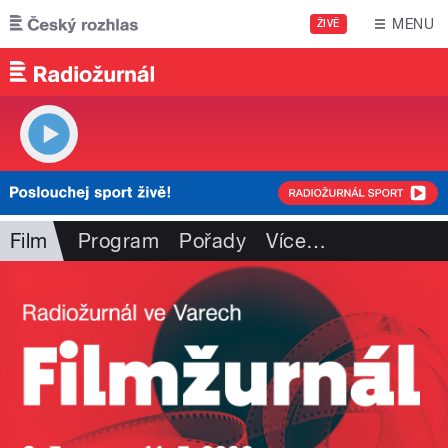
Přejít k hlavnímu obsahu
MENU
ŽIVĚ
Film
Program
Pořady
Více
…