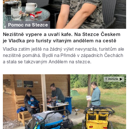
Pomoc na Stezce
Nezištně vypere a uvaří kafe. Na Stezce Českem
je Vlaďka pro turisty vítaným andělem na cestě
Vlaďka zatím ještě na žádný výlet nevyrazila, turistům ale
nezištně pomáhá. Bydlí na Přimdě v západních Čechách
a stala se takzvaným Andělem na stezce.
1 minuta