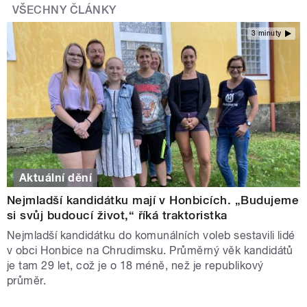
VŠECHNY ČLÁNKY
3 minuty
Aktuální dění
Nejmladší kandidátku mají v Honbicích. „Budujeme
si svůj budoucí život,“ říká traktoristka
Nejmladší kandidátku do komunálních voleb sestavili lidé
v obci Honbice na Chrudimsku. Průměrný věk kandidátů
je tam 29 let, což je o 18 méně, než je republikový
průměr.