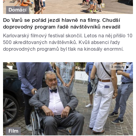
Domácí
Do Varů se pořád jezdí hlavně na filmy. Chudší
doprovodný program řadě návštěvníků nevadil
Karlovarský filmový festival skončil. Letos na něj přišlo 10
500 akreditovaných návštěvníků. Kvůli absenci řady
doprovodných programů byl tlak na kinosály enormní.
3 minuty
Film