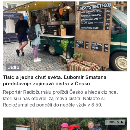
Jídlo
Tisíc a jedna chuť světa. Ľubomír Smatana
představuje zajímavá bistra v Česku
Reportér Radiožurnálu projíždí Česko a hledá cizince,
kteří si u nás otevřeli zajímavá bistra. Nalaďte si
Radiožurnál od pondělí do neděle vždy v 8:50.
2 minuty