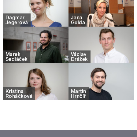
Dagmar
Jana
Jegerová
Gulda
Marek
Václav
Sedláček
Drážek
Kristina
Martin
Roháčková
Hrnčíř