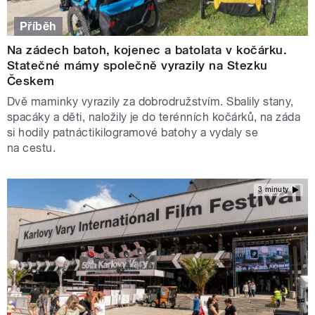
Příběh
Na zádech batoh, kojenec a batolata v kočárku.
Statečné mámy společně vyrazily na Stezku
Českem
Dvě maminky vyrazily za dobrodružstvím. Sbalily stany,
spacáky a děti, naložily je do terénních kočárků, na záda
si hodily patnáctikilogramové batohy a vydaly se
na cestu.
3 minuty