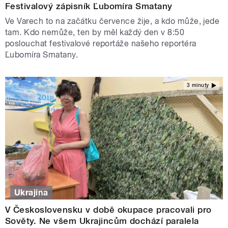
Festivalový zápisník Ľubomíra Smatany
Ve Varech to na začátku července žije, a kdo může, jede
tam. Kdo nemůže, ten by měl každý den v 8:50
poslouchat festivalové reportáže našeho reportéra
Ľubomíra Smatany.
3 minuty
Ukrajina
V Československu v době okupace pracovali pro
Sověty. Ne všem Ukrajincům dochází paralela