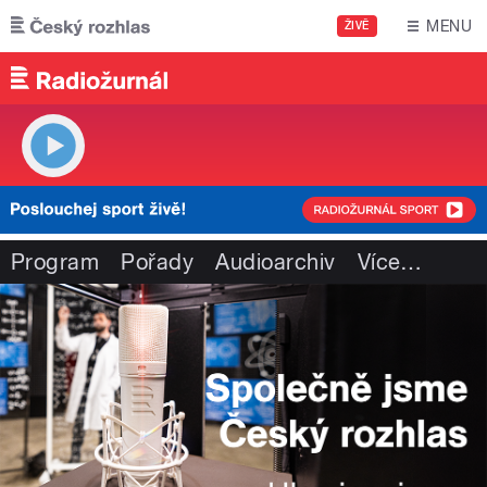
Přejít k hlavnímu obsahu
MENU
ŽIVĚ
Program
Pořady
Audioarchiv
Více
…