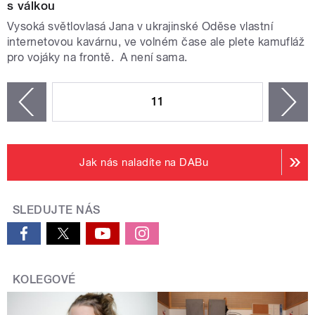
s válkou
Vysoká světlovlasá Jana v ukrajinské Oděse vlastní
internetovou kavárnu, ve volném čase ale plete kamufláž
pro vojáky na frontě. A není sama.
STRÁNKY
11
n
zí
Jak nás naladíte na DABu
SLEDUJTE NÁS
KOLEGOVÉ