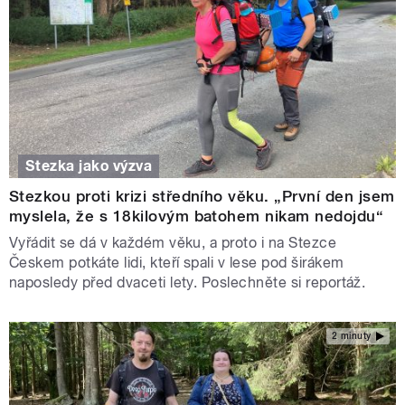
Stezka jako výzva
Stezkou proti krizi středního věku. „První den jsem
myslela, že s 18kilovým batohem nikam nedojdu“
Vyřádit se dá v každém věku, a proto i na Stezce
Českem potkáte lidi, kteří spali v lese pod širákem
naposledy před dvaceti lety. Poslechněte si reportáž.
2 minuty