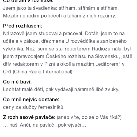
Co dělám v rozhlase:
Jsem jako ta švadlenka: stříhám, stříhám a stříhám.
Mezitím chodím po lidech a tahám z nich rozumy.
Před rozhlasem:
Nárazově jsem studoval a pracoval. Dotáhl jsem to na
učitele v záloze, dřezmena U rozvědčíka a zaníceného
výletníka. Než jsem se stal reportérem Radiožurnálu, byl
jsem zpravodajem Českého rozhlasu na Slovensku, ještě
dřív redaktorem v Plzni a okolí a mezitím „editorem“ v
CRI (China Radio International).
Co mě baví:
Lechtat malé děti, pak vydávají náramně libé zvuky.
Co mně nejvíc dostane:
ceny za služby řemeslníků
Z rozhlasové pavlače:
(aneb víte, co se o Vás říká?)
… naší Anči, na pavlači, pokrejvači…