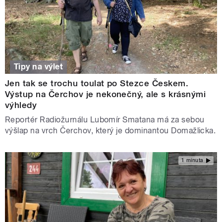
Tipy na výlet
Jen tak se trochu toulat po Stezce Českem.
Výstup na Čerchov je nekonečný, ale s krásnými
výhledy
Reportér Radiožurnálu Lubomír Smatana má za sebou
výšlap na vrch Čerchov, který je dominantou Domažlicka.
1 minuta