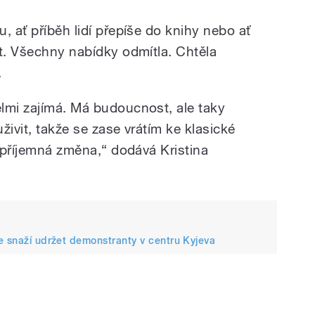
, ať příběh lidí přepíše do knihy nebo ať
nt. Všechny nabídky odmítla. Chtěla
.
lmi zajímá. Má budoucnost, ale taky
živit, takže se zase vrátím ke klasické
o příjemná změna,“ dodává Kristina
e snaží udržet demonstranty v centru Kyjeva