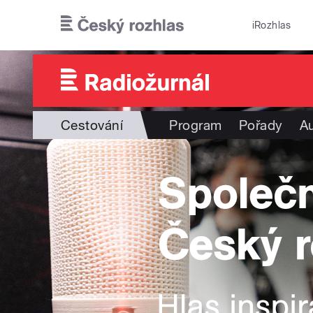
Přejít k hlavnímu obsahu
iRozhlas
Cestování
Program
Pořady
Au