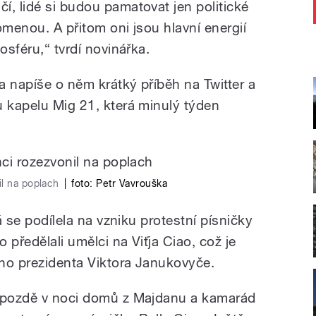
í, lidé si budou pamatovat jen politické
omenou. A přitom oni jsou hlavní energií
osféru,“ tvrdí novinářka.
a napíše o něm krátký příběh na Twitter a
u kapelu Mig 21, která minulý týden
il na poplach
|
foto:
Petr Vavrouška
rá se podílela na vzniku protestní písničky
 předělali umělci na Viťja Ciao, což je
ho prezidenta Viktora Janukovyče.
a pozdě v noci domů z Majdanu a kamarád