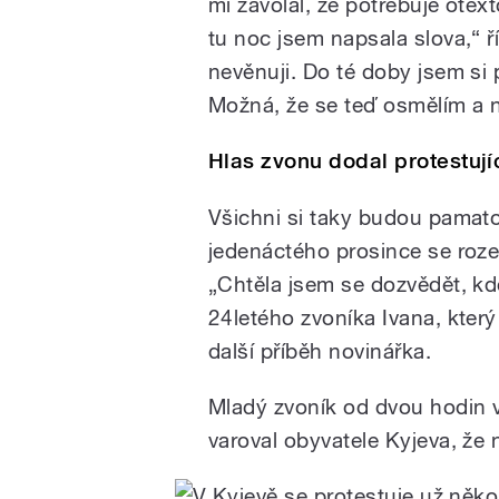
mi zavolal, že potřebuje otex
tu noc jsem napsala slova,“ ř
nevěnuji. Do té doby jsem si 
Možná, že se teď osmělím a 
Hlas zvonu dodal protestující
Všichni si taky budou pamato
jedenáctého prosince se roze
„Chtěla jsem se dozvědět, kdo
24letého zvoníka Ivana, kter
další příběh novinářka.
Mladý zvoník od dvou hodin v
varoval obyvatele Kyjeva, že 