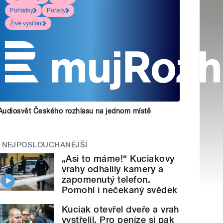
Pohádky
Pořady
Živé vysílání
Audiosvět Českého rozhlasu na jednom místě
NEJPOSLOUCHANĚJŠÍ
„Asi to máme!“ Kuciakovy
vrahy odhalily kamery a
zapomenutý telefon.
Pomohl i nečekaný svědek
Kuciak otevřel dveře a vrah
vystřelil. Pro peníze si pak