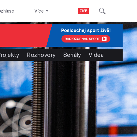
ozhlase
Více
ŽIVĚ
rojekty
Rozhovory
Seriály
Videa