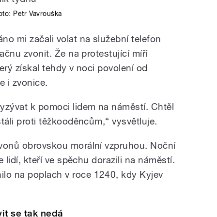
oto:
Petr Vavrouška
o mi začali volat na služební telefon
začnu zvonit. Že na protestující míří
který získal tehdy v noci povolení od
e i zvonice.
yzývat k pomoci lidem na náměstí. Chtěl
stáli proti těžkooděncům,“ vysvětluje.
 zvonů obrovskou morální vzpruhou. Noční
e lidí, kteří ve spěchu dorazili na náměstí.
ilo na poplach v roce 1240, kdy Kyjev
it se tak nedá