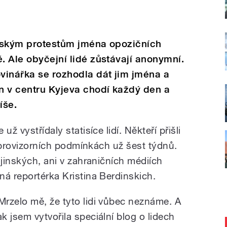
inským protestům jména opozičních
. Ale obyčejní lidé zůstávají anonymní.
vinářka se rozhodla dát jim jména a
n v centru Kyjeva chodí každý den a
íše.
ž vystřídaly statisíce lidí. Někteří přišli
 v provizorních podmínkách už šest týdnů.
ajinských, ani v zahraničních médiích
ná reportérka Kristina Berdinskich.
Mrzelo mě, že tyto lidi vůbec neznáme. A
ak jsem vytvořila speciální blog o lidech