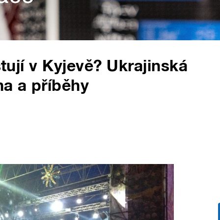
stují v Kyjevě? Ukrajinská
na a příběhy