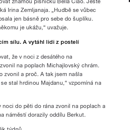
tovat známou písničku Bella Ciao. Ještě
íká Irina Zemljanaja. „Hudbě se vůbec
psala jen básně pro sebe do šuplíku.
někomu je ukážu,“ uvažuje.
m sílu. A vytáhl lidi z postelí
vat, že v noci z desátého na
zvonil na poplach Michajlovský chrám.
 zvonil a proč. A tak jsem našla
ý se stal hrdinou Majdanu,“ vzpomíná na
 noci do pěti do rána zvonil na poplach a
na náměstí dorazily oddílu Berkut.