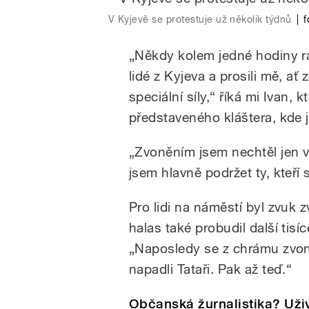
V Kyjevě se protestuje už několik týdnů
|
f
„Někdy kolem jedné hodiny rán
lidé z Kyjeva a prosili mě, ať 
speciální síly,“ říká mi Ivan, 
představeného kláštera, kde j
„Zvoněním jsem nechtěl jen v
jsem hlavně podržet ty, kteří 
Pro lidi na náměstí byl zvuk
halas také probudil další tisíc
„Naposledy se z chrámu zvon
napadli Tataři. Pak až teď.“
Občanská žurnalistika? Uživ