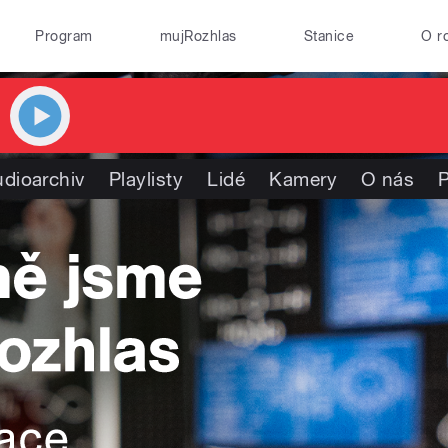
Program
mujRozhlas
Stanice
O r
dioarchiv
Playlisty
Lidé
Kamery
O nás
P