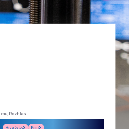
mujRozhlas
Hry a četby
Krimi