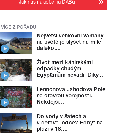
Jak nás naladíte na DABu
VÍCE Z POŘADU
Největší venkovní varhany
na světě je slyšet na míle
daleko....
Život mezi káhirskými
odpadky chudým
Egypťanům nevadí. Díky...
Lennonova Jahodová Pole
se otevřou veřejnosti.
Někdejší...
Do vody v šatech a
v děravé loďce? Pobyt na
pláži v 18....