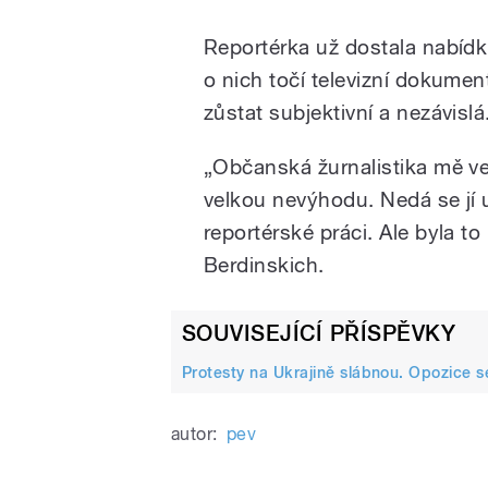
Reportérka už dostala nabídku
o nich točí televizní dokume
zůstat subjektivní a nezávislá
„Občanská žurnalistika mě ve
velkou nevýhodu. Nedá se jí u
reportérské práci. Ale byla t
Berdinskich.
SOUVISEJÍCÍ PŘÍSPĚVKY
Protesty na Ukrajině slábnou. Opozice s
autor:
pev