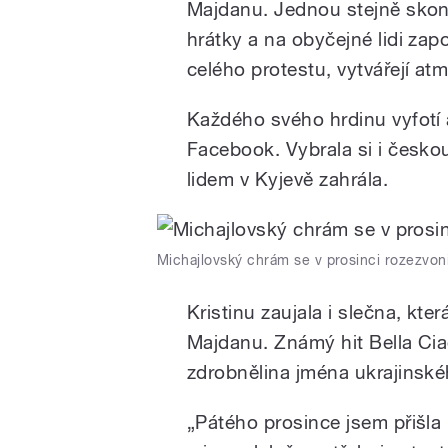
Majdanu. Jednou stejně skonč
hrátky a na obyčejné lidi zap
celého protestu, vytvářejí atm
Každého svého hrdinu vyfotí 
Facebook. Vybrala si i česko
lidem v Kyjevě zahrála.
Michajlovský chrám se v prosinci rozezvon
Kristinu zaujala i slečna, kte
Majdanu. Známý hit Bella Ciao
zdrobnělina jména ukrajinské
„Pátého prosince jsem přišl