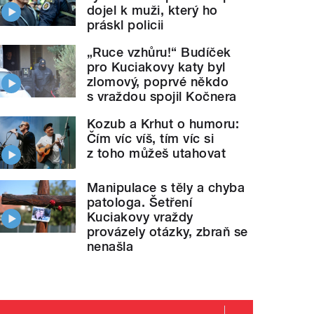
dojel k muži, který ho
práskl policii
„Ruce vzhůru!“ Budíček
pro Kuciakovy katy byl
zlomový, poprvé někdo
s vraždou spojil Kočnera
Kozub a Krhut o humoru:
Čím víc víš, tím víc si
z toho můžeš utahovat
Manipulace s těly a chyba
patologa. Šetření
Kuciakovy vraždy
provázely otázky, zbraň se
nenašla