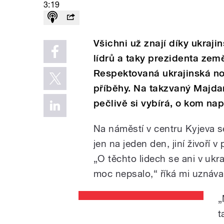
3:19
Všichni už znají díky ukraj
lídrů a taky prezidenta země
Respektovaná ukrajinská no
příběhy. Na takzvaný Majda
pečlivě si vybírá, o kom nap
Na náměstí v centru Kyjeva se u
jen na jeden den, jiní živoří
„O těchto lidech se ani v ukr
moc nepsalo,“ říká mi uznáva
„
t