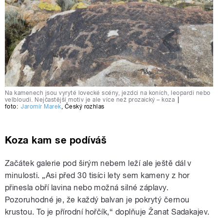
Na kamenech jsou vyryté lovecké scény, jezdci na koních, leopardi nebo
velbloudi. Nejčastější motiv je ale více než prozaický – koza
|
foto:
Jaromír Marek
,
Český rozhlas
Koza kam se podíváš
Začátek galerie pod širým nebem leží ale ještě dál v
minulosti. „Asi před 30 tisíci lety sem kameny z hor
přinesla obří lavina nebo možná silné záplavy.
Pozoruhodné je, že každý balvan je pokrytý černou
krustou. To je přírodní hořčík,“ doplňuje Žanat Sadakajev.