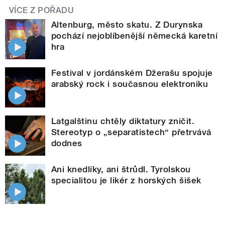
VÍCE Z POŘADU
Altenburg, město skatu. Z Durynska
pochází nejoblíbenější německá karetní
hra
Festival v jordánském Džerašu spojuje
arabský rock i současnou elektroniku
Latgalštinu chtěly diktatury zničit.
Stereotyp o „separatistech“ přetrvává
dodnes
Ani knedlíky, ani štrůdl. Tyrolskou
specialitou je likér z horských šišek