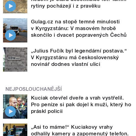
rytiny pocházejí i z pravěku
Gulag.cz na stopě temné minulosti
v Kyrgyzstánu: V masovém hrobě
skončilo i dvacet popravených Čechů
„Julius Fučík byl legendární postava.“
V Kyrgyzstánu má československý
novinář dodnes vlastní ulici
NEJPOSLOUCHANĚJŠÍ
Kuciak otevřel dveře a vrah vystřelil.
Pro peníze si pak dojel k muži, který ho
práskl policii
„Asi to máme!“ Kuciakovy vrahy
odhalily kamery a zapomenutý telefon.