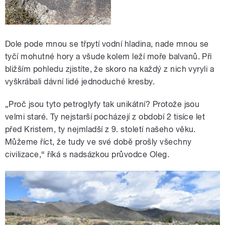
Dole pode mnou se třpytí vodní hladina, nade mnou se
tyčí mohutné hory a všude kolem leží moře balvanů. Při
bližším pohledu zjistíte, že skoro na každý z nich vyryli a
vyškrábali dávní lidé jednoduché kresby.
„Proč jsou tyto petroglyfy tak unikátní? Protože jsou
velmi staré. Ty nejstarší pocházejí z období 2 tisíce let
před Kristem, ty nejmladší z 9. století našeho věku.
Můžeme říct, že tudy ve své době prošly všechny
civilizace,“ říká s nadsázkou průvodce Oleg.