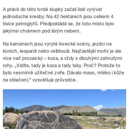
A právě do této tvrdé slupky začali lidé vyrývat
jednoduché kresby. Na 42 hektarech jsou celkem 4
tisíce petroglyfů. Předpokládá se, že toto místo bylo
jakýmsi chrámem pod širým nebem.
Na kamenech jsou vyryté lovecké scény, jezdci na
koních, leopardi nebo velbloudi. Nejčastější motiv je ale
více než prozaický – koza, a vždy s dlouhými zahnutými
rohy. „Vidíte, tady je koza a tady taky. Proč? Protože to
bylo nesmírně užitečné zvíře. Dávalo maso, mléko i kůže
na oblečení,“ vysvětluje průvodce.