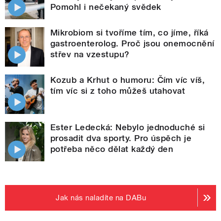
Pomohl i nečekaný svědek
Mikrobiom si tvoříme tím, co jíme, říká
gastroenterolog. Proč jsou onemocnění
střev na vzestupu?
Kozub a Krhut o humoru: Čím víc víš,
tím víc si z toho můžeš utahovat
Ester Ledecká: Nebylo jednoduché si
prosadit dva sporty. Pro úspěch je
potřeba něco dělat každý den
Jak nás naladíte na DABu