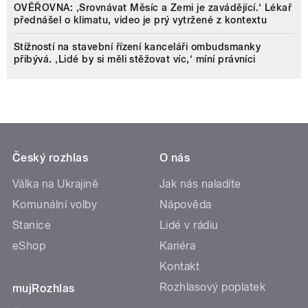
OVĚŘOVNA: ‚Srovnávat Měsíc a Zemi je zavádějící.‘ Lékař
přednášel o klimatu, video je prý vytržené z kontextu
Stížností na stavební řízení kanceláři ombudsmanky
přibývá. ‚Lidé by si měli stěžovat víc,‘ míní právníci
Český rozhlas
O nás
Válka na Ukrajině
Jak nás naladíte
Komunální volby
Nápověda
Stanice
Lidé v rádiu
eShop
Kariéra
Kontakt
Rozhlasový poplatek
mujRozhlas