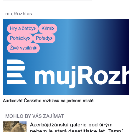
mujRozhlas
Hry a četby
Krimi
Pohádky
Pořady
Živé vysílání
Audiosvět Českého rozhlasu na jednom místě
MOHLO BY VÁS ZAJÍMAT
Ázerbájdžánská galerie pod širým
nebem je stará desetitisíce let. Tamní