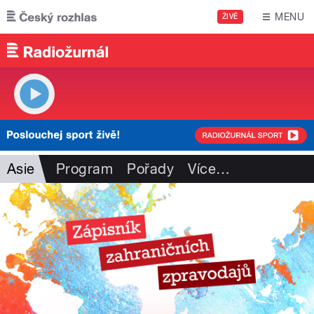
Přejít k hlavnímu obsahu
MENU
ŽIVĚ
Asie
Program
Pořady
Více
…