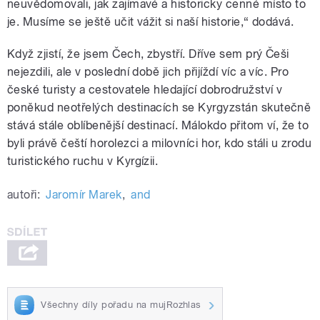
neuvědomovali, jak zajímavé a historicky cenné místo to
je. Musíme se ještě učit vážit si naší historie,“ dodává.
Když zjistí, že jsem Čech, zbystří. Dříve sem prý Češi
nejezdili, ale v poslední době jich přijíždí víc a víc. Pro
české turisty a cestovatele hledající dobrodružství v
poněkud neotřelých destinacích se Kyrgyzstán skutečně
stává stále oblíbenější destinací. Málokdo přitom ví, že to
byli právě čeští horolezci a milovníci hor, kdo stáli u zrodu
turistického ruchu v Kyrgízii.
autoři:
Jaromír Marek
,
and
Všechny díly pořadu na mujRozhlas