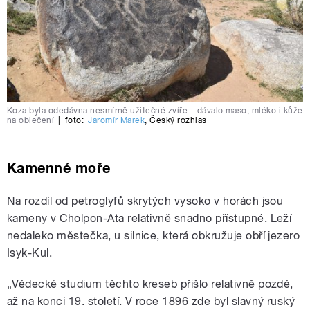
Koza byla odedávna nesmírně užitečné zvíře – dávalo maso, mléko i kůže
na oblečení
|
foto:
Jaromír Marek
,
Český rozhlas
Kamenné moře
Na rozdíl od petroglyfů skrytých vysoko v horách jsou
kameny v Cholpon-Ata relativně snadno přístupné. Leží
nedaleko městečka, u silnice, která obkružuje obří jezero
Isyk-Kul.
„Vědecké studium těchto kreseb přišlo relativně pozdě,
až na konci 19. století. V roce 1896 zde byl slavný ruský