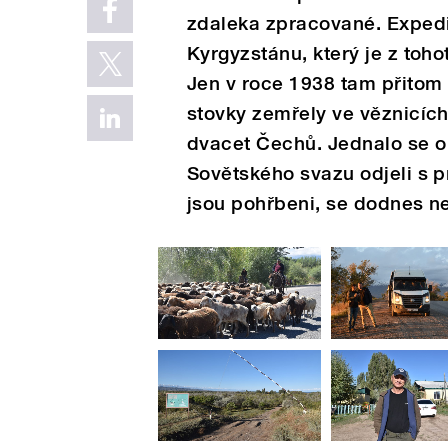
zdaleka zpracované. Expedi
Kyrgyzstánu, který je z to
Jen v roce 1938 tam přitom b
stovky zemřely ve věznicíc
dvacet Čechů. Jednalo se o 
Sovětského svazu odjeli s 
jsou pohřbeni, se dodnes ne