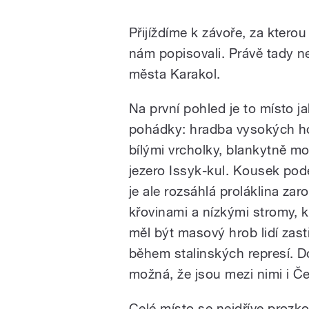
Přijíždíme k závoře, za kterou
nám popisovali. Právě tady n
města Karakol.
Na první pohled je to místo j
pohádky: hradba vysokých h
bílými vrcholky, blankytně m
jezero Issyk-kul. Kousek po
je ale rozsáhlá proláklina zaro
křovinami a nízkými stromy, 
měl být masový hrob lidí zas
během stalinských represí. D
možná, že jsou mezi nimi i Če
Celé místo se nejdříve prozko