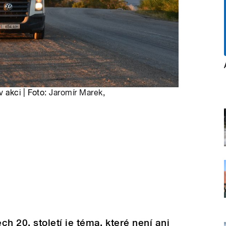
 akci | Foto:
Jaromír Marek
,
ch 20. století je téma, které není ani