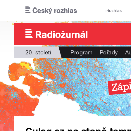
Přejít k hlavnímu obsahu
iRozhlas
20. století
Program
Pořady
Au