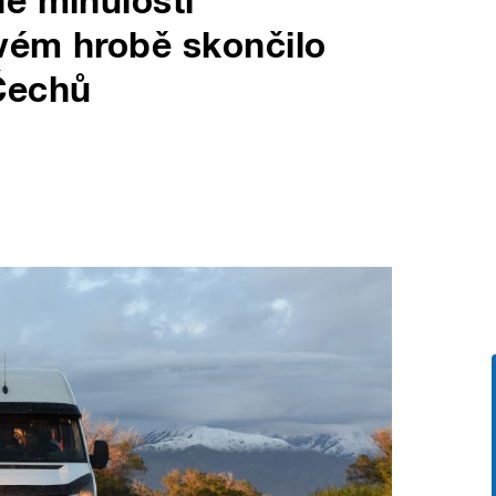
é minulosti
vém hrobě skončilo
Čechů