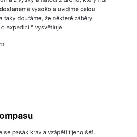
e dostaneme vysoko a uvidíme celou
 a taky doufáme, že některé záběry
o expedici,“ vysvětluje.
em
kompasu
e se pasák krav a vzápětí i jeho šéf.