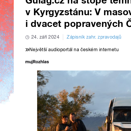
Gulag.cz na stopě temn
v Kyrgyzstánu: V maso
i dvacet popravených 
24. září 2024
Zápisník zahr. zpravodajů
Největší audioportál na českém internetu