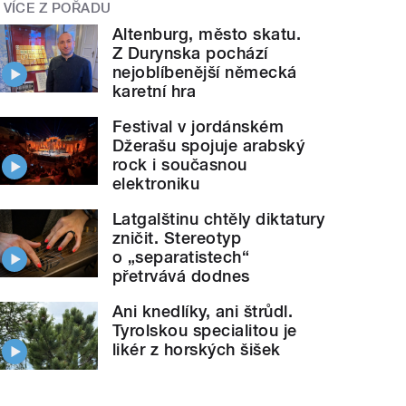
VÍCE Z POŘADU
Altenburg, město skatu.
Z Durynska pochází
nejoblíbenější německá
karetní hra
Festival v jordánském
Džerašu spojuje arabský
rock i současnou
elektroniku
Latgalštinu chtěly diktatury
zničit. Stereotyp
o „separatistech“
přetrvává dodnes
Ani knedlíky, ani štrůdl.
Tyrolskou specialitou je
likér z horských šišek