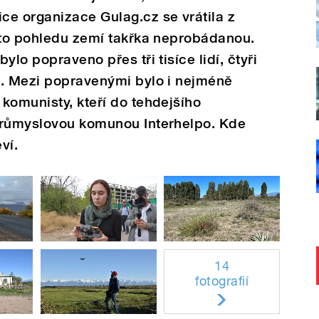
ce organizace Gulag.cz se vrátila z
hoto pohledu zemí takřka neprobádanou.
ylo popraveno přes tři tisíce lidí, čtyři
h. Mezi popravenými bylo i nejméně
komunisty, kteří do tehdejšího
průmyslovou komunou Interhelpo. Kde
ví.
14
fotografií