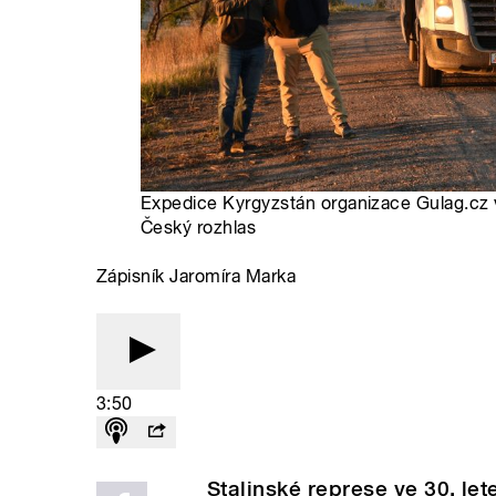
Expedice Kyrgyzstán organizace Gulag.cz v
Český rozhlas
Zápisník Jaromíra Marka
3:50
Stalinské represe ve 30. lete