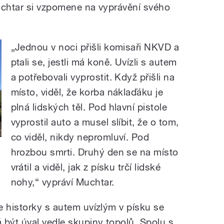
uchtar si vzpomene na vyprávění svého
„Jednou v noci přišli komisaři NKVD a
ptali se, jestli má koně. Uvízli s autem
a potřebovali vyprostit. Když přišli na
místo, viděl, že korba náklaďáku je
plná lidských těl. Pod hlavní pistole
vyprostil auto a musel slíbit, že o tom,
co viděl, nikdy nepromluví. Pod
hrozbou smrti. Druhý den se na místo
vrátil a viděl, jak z písku trčí lidské
nohy,“ vypráví Muchtar.
e historky s autem uvízlým v písku se
 být úval vedle skupiny topolů. Spolu s