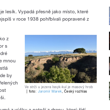
 je lesík. Vypadá přesně jako místo, které
ejspíš v roce 1938 pohřbívali popravené z
ako z
or s
odré
de mnou
stlá
kde by
třelených
Ve strži u jezera Issyk-kul je masový hrob
ost
|
foto:
Jaromír Marek
,
Český rozhlas
ši.
umá z výšky a natočí z dronu, který řídí