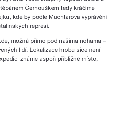
Štěpánem Černouškem tedy kráčíme
ájku, kde by podle Muchtarova vyprávění
talinských represí.
 někde, možná přímo pod našima nohama –
ených lidí. Lokalizace hrobu sice není
 expedici známe aspoň přibližné místo,