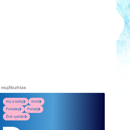
mujRozhlas
Hry a četby
Krimi
Pohádky
Pořady
Živé vysílání