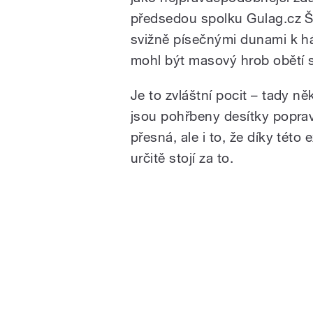
předsedou spolku Gulag.cz 
svižně písečnými dunami k h
mohl být masový hrob obětí s
Je to zvláštní pocit – tady
jsou pohřbeny desítky poprav
přesná, ale i to, že díky této
určitě stojí za to.