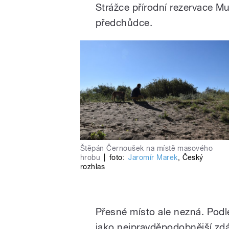
Strážce přírodní rezervace M
předchůdce.
Štěpán Černoušek na místě masového
hrobu
|
foto:
Jaromír Marek
,
Český
rozhlas
Přesné místo ale nezná. Podl
jako nejpravděpodobnější zdá