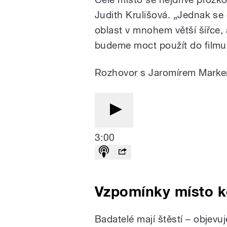
Judith Krulišová. „Jednak s
oblast v mnohem větší šířce,
budeme moct použít do filmu 
Rozhovor s Jaromírem Mark
3:00
Vzpomínky místo 
Badatelé mají štěstí – objevuj