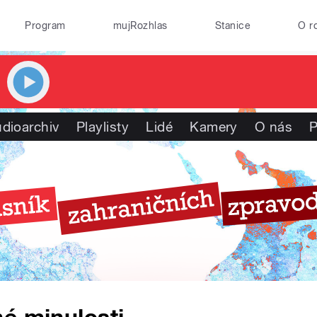
Program
mujRozhlas
Stanice
O r
dioarchiv
Playlisty
Lidé
Kamery
O nás
P