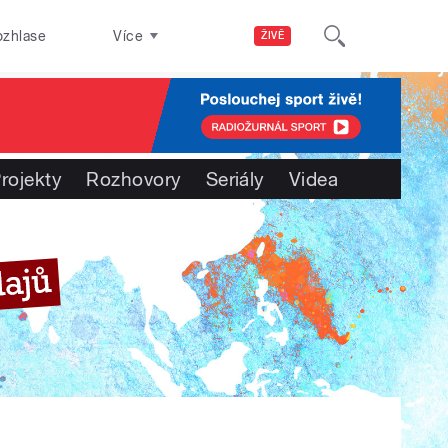
ozhlase
Více
ŽIVĚ
rojekty
Rozhovory
Seriály
Videa