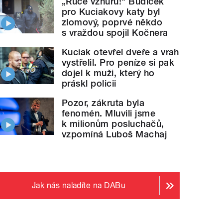
„Ruce vzhůru!“ Budíček
pro Kuciakovy katy byl
zlomový, poprvé někdo
s vraždou spojil Kočnera
Kuciak otevřel dveře a vrah
vystřelil. Pro peníze si pak
dojel k muži, který ho
práskl policii
Pozor, zákruta byla
fenomén. Mluvili jsme
k milionům posluchačů,
vzpomíná Luboš Machaj
Jak nás naladíte na DABu