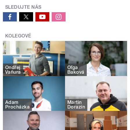
SLEDUJTE NÁS
KOLEGOVÉ
Ondřej
Oľga
Vaňura
Baková
Adam
Martin
Procházka
Dorazín