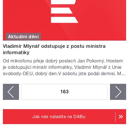
Aktuální dění
Vladimír Mlynář odstupuje z postu ministra
informatiky
Od mikrofonu přeje dobrý poslech Jan Pokorný. Hostem
je odstupující ministr informatiky, Vladimír Mlynář z Unie
svobody-DEU, dobrý den.V sobotu jste podal demisi. M...
STRÁNKY
163
n
zí
Jak nás naladíte na DABu