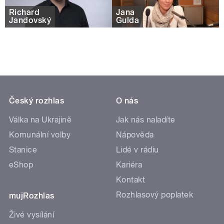
Richard
Jana
Jandovský
Gulda
Český rozhlas
O nás
Válka na Ukrajině
Jak nás naladíte
Komunální volby
Nápověda
Stanice
Lidé v rádiu
eShop
Kariéra
Kontakt
Rozhlasový poplatek
mujRozhlas
Živé vysílání