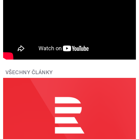
jasné. Ve zpravodajství ne
VŠECHNY ČLÁNKY