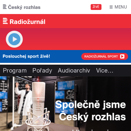
Přejít k hlavnímu obsahu
MENU
ŽIVĚ
Program
Pořady
Audioarchiv
Více
…