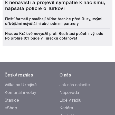
k nenávisti a projevil sympatie k nacismu,
napsala policie o Turkovi
Finští farmáři pomáhají hlídat hranice před Rusy, svými
dřívějšími největšími obchodními partnery
Hradec Králové nevyužil proti Besiktasi početní výhodu.
Po prohře 0:1 bude v Turecku dotahovat
Český rozhlas
O nás
Válka na Ukrajině
Jak nás naladíte
Komunální volby
Nápověda
Stanice
Lidé v rádiu
eShop
Kariéra