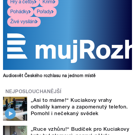
Hry a četby
Krimi
Pohádky
Pořady
Živé vysílání
Audiosvět Českého rozhlasu na jednom místě
NEJPOSLOUCHANĚJŠÍ
„Asi to máme!“ Kuciakovy vrahy
odhalily kamery a zapomenutý telefon.
Pomohl i nečekaný svědek
„Ruce vzhůru!“ Budíček pro Kuciakovy