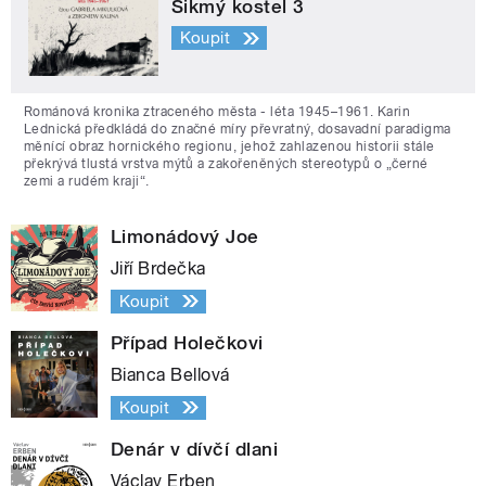
Šikmý kostel 3
Koupit
Románová kronika ztraceného města - léta 1945–1961. Karin
Lednická předkládá do značné míry převratný, dosavadní paradigma
měnící obraz hornického regionu, jehož zahlazenou historii stále
překrývá tlustá vrstva mýtů a zakořeněných stereotypů o „černé
zemi a rudém kraji“.
Limonádový Joe
Jiří Brdečka
Koupit
Případ Holečkovi
Bianca Bellová
Koupit
Denár v dívčí dlani
Václav Erben