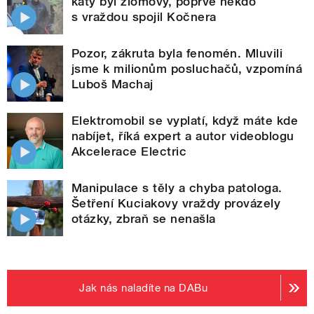
katy byl zlomový, poprvé někdo
s vraždou spojil Kočnera
Pozor, zákruta byla fenomén. Mluvili
jsme k milionům posluchačů, vzpomíná
Luboš Machaj
Elektromobil se vyplatí, když máte kde
nabíjet, říká expert a autor videoblogu
Akcelerace Electric
Manipulace s těly a chyba patologa.
Šetření Kuciakovy vraždy provázely
otázky, zbraň se nenašla
Jak nás naladíte na DABu