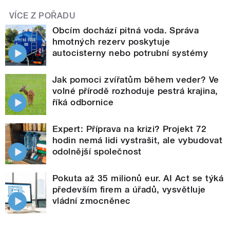
VÍCE Z POŘADU
Obcím dochází pitná voda. Správa
hmotných rezerv poskytuje
autocisterny nebo potrubní systémy
Jak pomoci zvířatům během veder? Ve
volné přírodě rozhoduje pestrá krajina,
říká odbornice
Expert: Příprava na krizi? Projekt 72
hodin nemá lidi vystrašit, ale vybudovat
odolnější společnost
Pokuta až 35 milionů eur. AI Act se týká
především firem a úřadů, vysvětluje
vládní zmocněnec