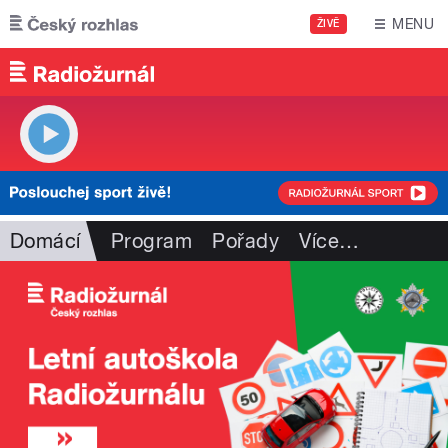
Přejít k hlavnímu obsahu
MENU
ŽIVĚ
Domácí
Program
Pořady
Více
…