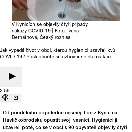
V Kynicích se objevily čtyři případy
nákazy COVID-19 | Foto:
Ivana
Bernáthová
, Český rozhlas
Jak vypadá život v obci, kterou hygienici uzavřeli kvůli
COVID-19? Poslechněte si rozhovor se starostkou
2:56
Od pondělního dopoledne nesmějí lidé z Kynic na
Havlíčkobrodsku opustit svoji vesnici. Hygienici ji
uzavřeli poté, co se v obci s 90 obyvateli objevily čtyři