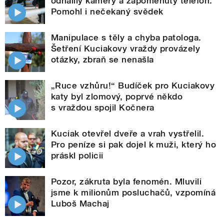
odhalily kamery a zapomenutý telefon.
Pomohl i nečekaný svědek
Manipulace s těly a chyba patologa.
Šetření Kuciakovy vraždy provázely
otázky, zbraň se nenašla
„Ruce vzhůru!“ Budíček pro Kuciakovy
katy byl zlomový, poprvé někdo
s vraždou spojil Kočnera
Kuciak otevřel dveře a vrah vystřelil.
Pro peníze si pak dojel k muži, který ho
práskl policii
Pozor, zákruta byla fenomén. Mluvili
jsme k milionům posluchačů, vzpomíná
Luboš Machaj