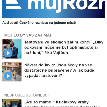
Audiosvět Českého rozhlasu na jednom místě
MOHLO BY VÁS ZAJÍMAT
Testování ve školách zatím končí. „Díky
očkování můžeme být optimističtější
než loni,“ říká Vojtěch
Návrat do lavic: Jsou školy na vše
dostatečně připravené? A jak bude
vypadat testování?
NEJPOSLOUCHANĚJŠÍ
„Asi to máme!“ Kuciakovy vrahy