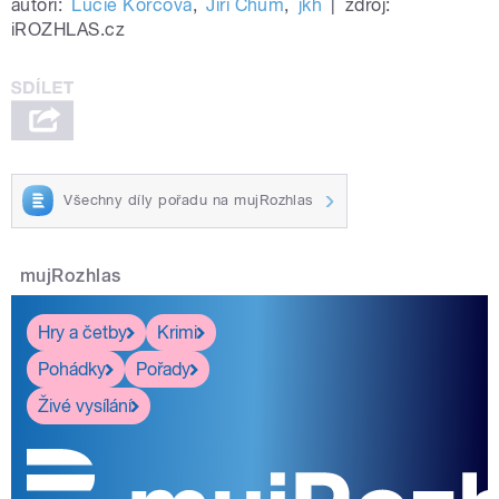
autoři:
Lucie Korcová
,
Jiří Chum
,
jkh
|
zdroj:
iROZHLAS.cz
Všechny díly pořadu na mujRozhlas
mujRozhlas
Hry a četby
Krimi
Pohádky
Pořady
Živé vysílání