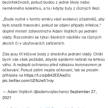
bezinfekčností, pokud budou z jedné školy nebo
neměnného kolektivu, a to i kdyby byly z různých škol.
„Bude nutné v tomto směru vést evidenci účastníků, aby
bylo snazší trasování, pokud se objeví případy infekce,“
doplnil ministr zdravotnictví Adam Vojtěch po jednání
vlády. Rozvolnění se týká i školních návštěv na různých
akcích či v ubytovacích zařízeních.
Zde jsou tři klíčové body z dnešního jednání vlády. Chtěl
bych vás však požádat, abyste epidemii nebrali na lehkou
váhu. A nejlepší ochranou před nákazou koronavirem je
očkování. Pokud zatím nejste očkovaní, tak se prosím
přihlaste na
https://t.co/p642EEAw2U
.
pic.twitter.com/U2NJw51roy
— Adam Vojtěch (@adamvojtechano)
September 27,
2021