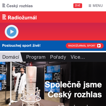
Přejít k hlavnímu obsahu
MENU
ŽIVĚ
Domácí
Program
Pořady
Více
…