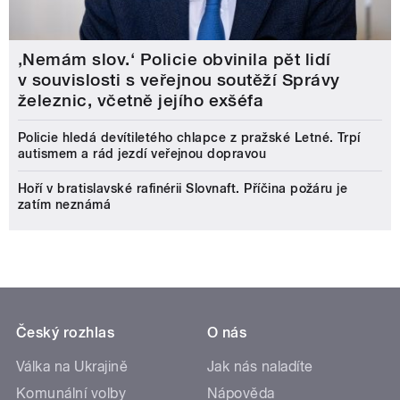
‚Nemám slov.‘ Policie obvinila pět lidí
v souvislosti s veřejnou soutěží Správy
železnic, včetně jejího exšéfa
Policie hledá devítiletého chlapce z pražské Letné. Trpí
autismem a rád jezdí veřejnou dopravou
Hoří v bratislavské rafinérii Slovnaft. Příčina požáru je
zatím neznámá
Český rozhlas
O nás
Válka na Ukrajině
Jak nás naladíte
Komunální volby
Nápověda