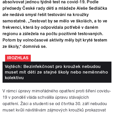
absolvovat jednou týdně test na covid-19. Podle
předsedy České rady dětí a mládeže Aleše Sedláčka
ale nedává smysl řešit testování na kroužky
samostatně. „Testovat by se mělo ve školách, a to ve
frekvenci, která by odpovídala potřebě v daném
regionu a záležela na počtu pozitivně testovaných.
Potom by volnočasové aktivity měly být kryté testem
ze školy,“ domnívá se.
IROZHLAS
Vojtěch: Bezinfekčnost pro kroužek nebudou
muset mít děti ze stejné školy nebo neměnného
kolektivu
V rámci úpravy mimořádného opatření proti šíření covidu-
19 v pondělí vláda schválila úpravu stávajících
opatření. Žáci a studenti se od čtvrtka 30. září nebudou
muset kvůli návštěvám zájmových kroužků prokazovat