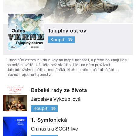
Tajuplný ostrov
Koupit
Lincolnův ostrov nikdo nikdy na mapě nenašel, a přece ho znají lidé
na celém světě. Už déle než sto třicet let na něm prožívají
dobrodružství s pěticí trosečníků, kteří na něm našli útočiště, a
hlavně nejedno tajemství.
Babské rady ze života
Jaroslava Vykoupilová
Koupit
1. Symfonická
Chinaski a SOČR live