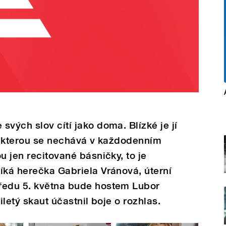
vých slov cítí jako doma. Blízké je jí
e, kterou se nechává v každodenním
u jen recitované básničky, to je
íká herečka Gabriela Vránová, úterní
ředu 5. května bude hostem Lubor
iletý skaut účastnil boje o rozhlas.