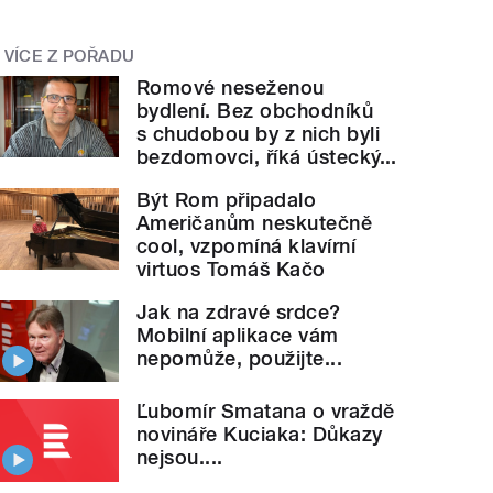
VÍCE Z POŘADU
Romové neseženou
bydlení. Bez obchodníků
s chudobou by z nich byli
bezdomovci, říká ústecký...
Být Rom připadalo
Američanům neskutečně
cool, vzpomíná klavírní
virtuos Tomáš Kačo
Jak na zdravé srdce?
Mobilní aplikace vám
nepomůže, použijte...
Ľubomír Smatana o vraždě
novináře Kuciaka: Důkazy
nejsou....