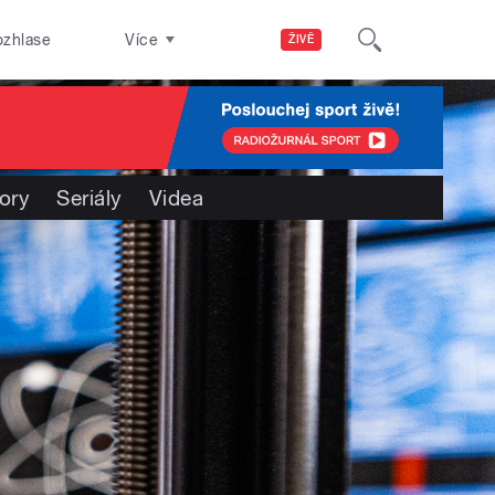
ozhlase
Více
ŽIVĚ
ory
Seriály
Videa