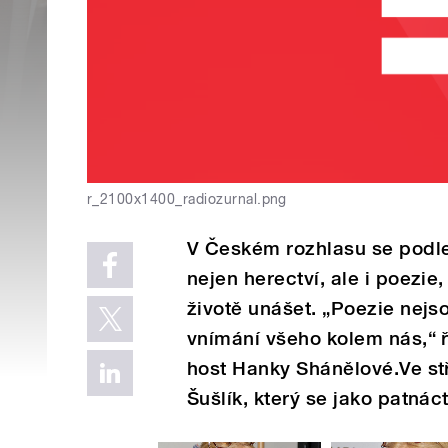
r_2100x1400_radiozurnal.png
V Českém rozhlasu se podle s
nejen herectví, ale i poezi
životě unášet. „Poezie nejso
vnímání všeho kolem nás,“ ř
host Hanky Shánělové.Ve st
Šušlík, který se jako patnáct