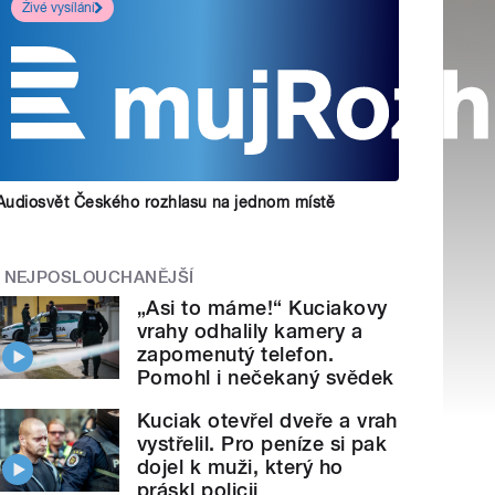
Živé vysílání
Audiosvět Českého rozhlasu na jednom místě
NEJPOSLOUCHANĚJŠÍ
„Asi to máme!“ Kuciakovy
vrahy odhalily kamery a
zapomenutý telefon.
Pomohl i nečekaný svědek
Kuciak otevřel dveře a vrah
vystřelil. Pro peníze si pak
dojel k muži, který ho
práskl policii