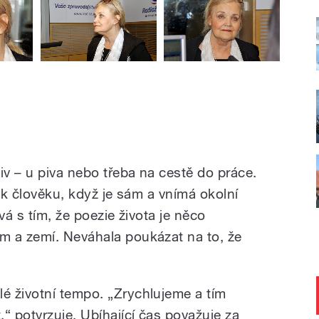
v – u piva nebo třeba na cestě do práce.
í k člověku, když je sám a vnímá okolní
vá s tím, že poezie života je něco
m a zemí. Neváhala poukázat na to, že
é životní tempo. „Zrychlujeme a tím
 potvrzuje. Ubíhající čas považuje za