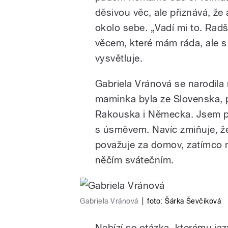
děsivou věc, ale přiznává, že
okolo sebe. „Vadí mi to. Radši
věcem, které mám ráda, ale s
vysvětluje.
Gabriela Vránová se narodila
maminka byla ze Slovenska, 
Rakouska i Německa. Jsem po 
s úsměvem. Navíc zmiňuje, že
považuje za domov, zatímco n
něčím svátečním.
Gabriela Vránová
|
foto:
Šárka Ševčíková
Nabízí se otázka, kterému jaz