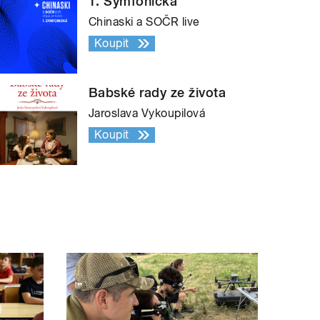
1. Symfonická
Chinaski a SOČR live
Koupit
Babské rady ze života
Jaroslava Vykoupilová
Koupit