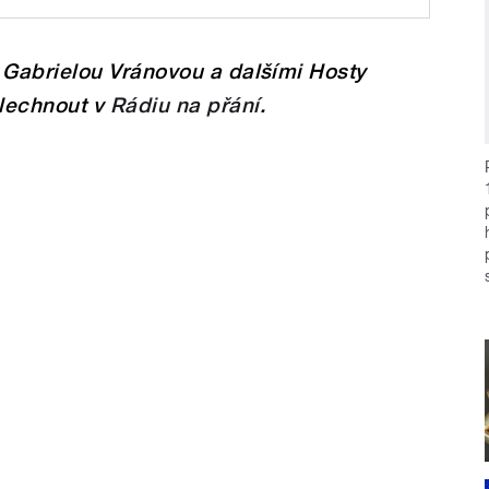
Gabrielou Vránovou o
ejí úzký vztah k poezii,
Gabrielou Vránovou a dalšími Hosty
ání vzpomíná nejraději
Kepka
i kamarádem je její syn,
slechnout v
Rádiu na přání
.