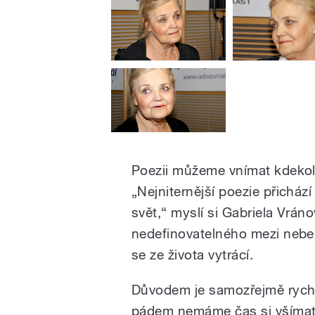
Poezii můžeme vnímat kdekoli
„Nejniternější poezie přicház
svět,“ myslí si Gabriela Vráno
nedefinovatelného mezi nebe
se ze života vytrácí.
Důvodem je samozřejmě rychl
pádem nemáme čas si všímat,“