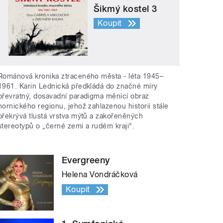
Šikmý kostel 3
Koupit
Románová kronika ztraceného města - léta 1945–
1961. Karin Lednická předkládá do značné míry
převratný, dosavadní paradigma měnící obraz
hornického regionu, jehož zahlazenou historii stále
překrývá tlustá vrstva mýtů a zakořeněných
stereotypů o „černé zemi a rudém kraji“.
Evergreeny
Helena Vondráčková
Koupit