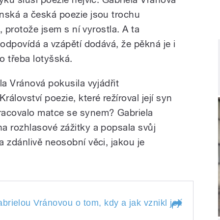
nská a česká poezie jsou trochu
, protože jsem s ní vyrostla. A ta
 odpovídá a vzápětí dodává, že pěkná je i
o třeba lotyšská.
la Vránová pokusila vyjádřit
álovství poezie, které režíroval její syn
racovalo matce se synem? Gabriela
a rozhlasové zážitky a popsala svůj
 zdánlivě neosobní věci, jakou je
ielou Vránovou o tom, kdy a jak vznikl její úzký vzta