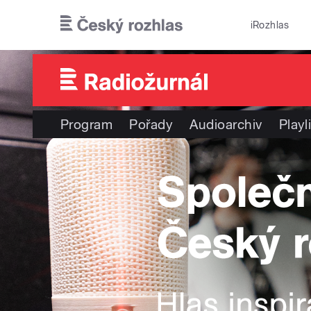
Přejít k hlavnímu obsahu
iRozhlas
Program
Pořady
Audioarchiv
Playl