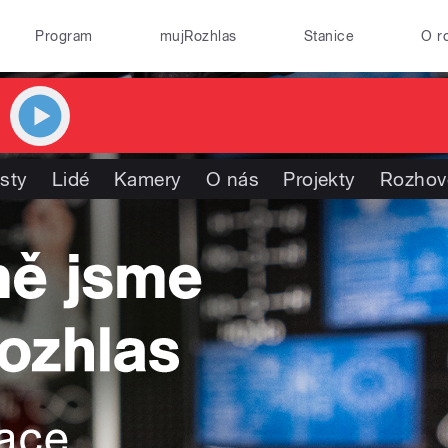
Program
mujRozhlas
Stanice
O r
isty
Lidé
Kamery
O nás
Projekty
Rozhov