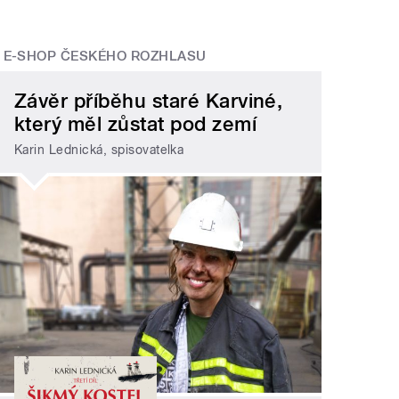
E-SHOP ČESKÉHO ROZHLASU
Závěr příběhu staré Karviné,
který měl zůstat pod zemí
Karin Lednická, spisovatelka
h k poezii, na která herecká setkání vzpomíná nejradě