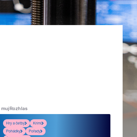
mujRozhlas
Hry a četby
Krimi
Pohádky
Pořady