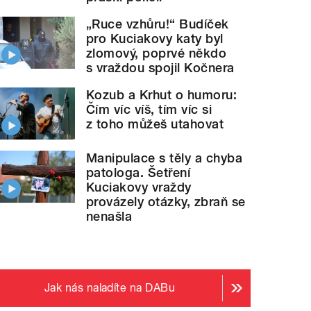
„Ruce vzhůru!“ Budíček
pro Kuciakovy katy byl
zlomový, poprvé někdo
s vraždou spojil Kočnera
Kozub a Krhut o humoru:
Čím víc víš, tím víc si
z toho můžeš utahovat
Manipulace s těly a chyba
patologa. Šetření
Kuciakovy vraždy
provázely otázky, zbraň se
nenašla
Jak nás naladíte na DABu