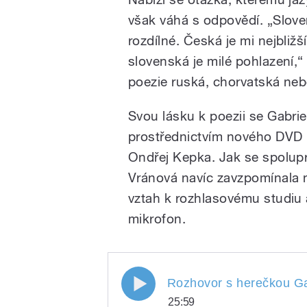
však váhá s odpovědí. „Slove
rozdílné. Česká je mi nejbližší
slovenská je milé pohlazení,“
poezie ruská, chorvatská neb
Svou lásku k poezii se Gabrie
prostřednictvím nového DVD Kr
Ondřej Kepka. Jak se spolup
Vránová navíc zavzpomínala n
vztah k rozhlasovému studiu a
mikrofon.
Rozhovor s herečkou Gabr
25:59