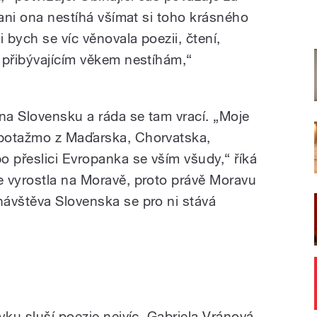
 ani ona nestíhá všímat si toho krásného
 bych se víc věnovala poezii, čtení,
 přibývajícím věkem nestíhám,“
 na Slovensku a ráda se tam vrací. „Moje
potažmo z Maďarska, Chorvatska,
přeslici Evropanka se vším všudy,“ říká
 vyrostla na Moravě, proto právě Moravu
ávštěva Slovenska se pro ni stává
yku sluší poezie nejvíc. Gabriela Vránová