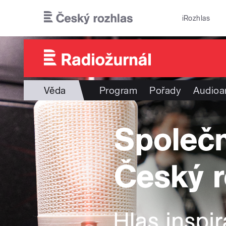
Přejít k hlavnímu obsahu
iRozhlas
Věda
Program
Pořady
Audioa