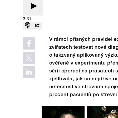
3:31
V rámci přísných pravidel e
zvířatech testovat nové dia
o takzvaný aplikovaný výzk
ověřené v experimentu přen
sérii operací na prasatech
zjišťovala, jak co nejdříve od
netěsnost ve střevním spoje
procent pacientů po střevní