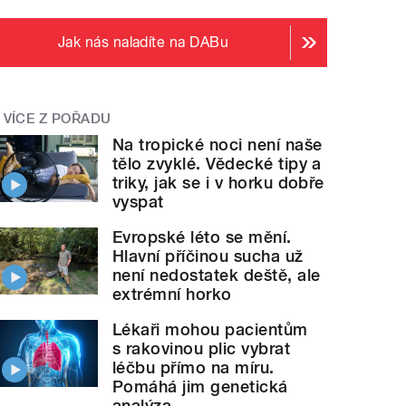
Jak nás naladíte na DABu
VÍCE Z POŘADU
Na tropické noci není naše
tělo zvyklé. Vědecké tipy a
triky, jak se i v horku dobře
vyspat
Evropské léto se mění.
Hlavní příčinou sucha už
není nedostatek deště, ale
extrémní horko
Lékaři mohou pacientům
s rakovinou plic vybrat
léčbu přímo na míru.
Pomáhá jim genetická
analýza