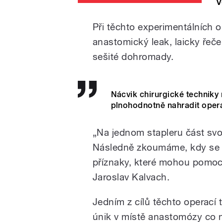
V
Při těchto experimentálních o
anastomický leak, laicky řeče
sešité dohromady.
Nácvik chirurgické techniky
plnohodnotně nahradit opera
„Na jednom stapleru část svo
Následně zkoumáme, kdy se o
příznaky, které mohou pomoci
Jaroslav Kalvach.
Jedním z cílů těchto operací 
únik v místě anastomózy co n