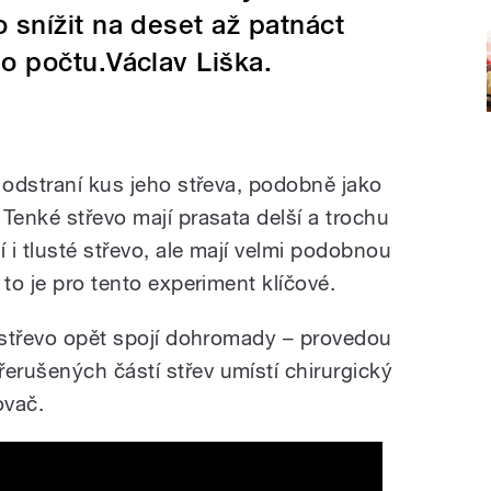
snížit na deset až patnáct
o počtu.Václav Liška.
 odstraní kus jeho střeva, podobně jako
Tenké střevo mají prasata delší a trochu
í i tlusté střevo, ale mají velmi podobnou
 to je pro tento experiment klíčové.
i střevo opět spojí dohromady – provedou
rušených částí střev umístí chirurgický
ovač.