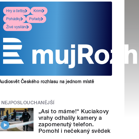
Hry a četby
Krimi
Pohádky
Pořady
Živé vysílání
Audiosvět Českého rozhlasu na jednom místě
NEJPOSLOUCHANĚJŠÍ
„Asi to máme!“ Kuciakovy
vrahy odhalily kamery a
zapomenutý telefon.
Pomohl i nečekaný svědek