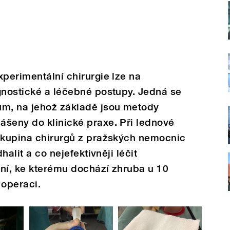
xperimentální chirurgie lze na
gnostické a léčebné postupy. Jedná se
um, na jehož základě jsou metody
ášeny do klinické praxe. Při lednové
 skupina chirurgů z pražských nemocnic
halit a co nejefektivněji léčit
ní, ke kterému dochází zhruba u 10
 operaci.