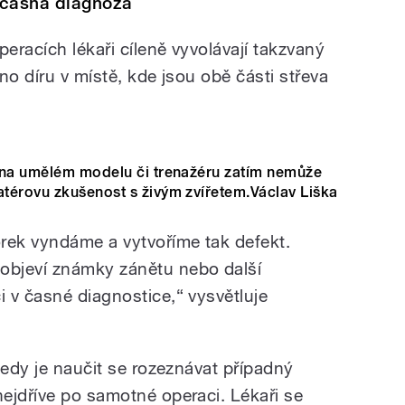
časná diagnóza
peracích lékaři cíleně vyvolávají takzvaný
no díru v místě, kde jsou obě části střeva
 na umělém modelu či trenažéru zatím nemůže
térovu zkušenost s živým zvířetem.Václav Liška
rek vyndáme a vytvoříme tak defekt.
bjeví známky zánětu nebo další
 v časné diagnostice,“ vysvětluje
tedy je naučit se rozeznávat případný
ejdříve po samotné operaci. Lékaři se