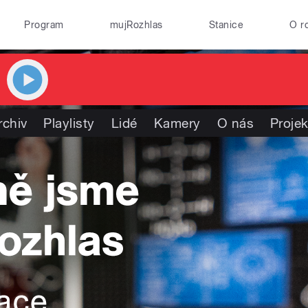
Program
mujRozhlas
Stanice
O r
rchiv
Playlisty
Lidé
Kamery
O nás
Projek