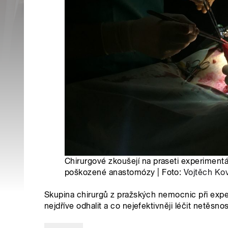
Chirurgové zkoušejí na praseti experimentá
poškozené anastomózy | Foto:
Vojtěch Kov
Skupina chirurgů z pražských nemocnic při experi
nejdříve odhalit a co nejefektivněji léčit netěsno