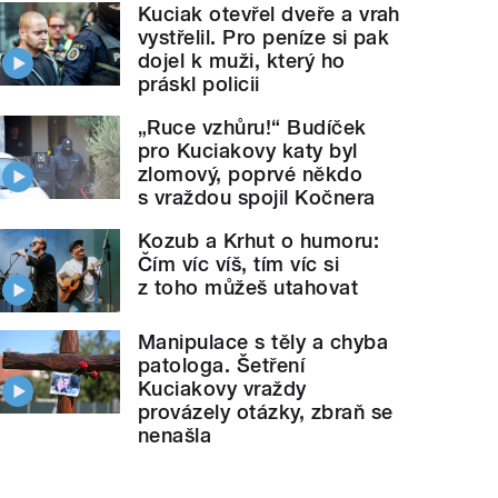
Kuciak otevřel dveře a vrah
vystřelil. Pro peníze si pak
dojel k muži, který ho
práskl policii
„Ruce vzhůru!“ Budíček
pro Kuciakovy katy byl
zlomový, poprvé někdo
s vraždou spojil Kočnera
Kozub a Krhut o humoru:
Čím víc víš, tím víc si
z toho můžeš utahovat
Manipulace s těly a chyba
patologa. Šetření
Kuciakovy vraždy
provázely otázky, zbraň se
nenašla