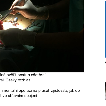
lně ověřit postup ošetření
al
, Český rozhlas
mentální operaci na praseti zjišťovala, jak co
st ve střevním spojení