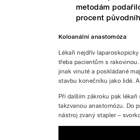
metodám podařilo 
procent původníh
Koloanální anastomóza
Lékaři nejdřív laparoskopicky
třeba pacientům s rakovinou. 
jinak vinuté a poskládané maj
stavbu konečníku jako lidé. A
Při dalším zákroku pak lékař
takzvanou anastomózu. Do pře
nástroj zvaný stapler – svork