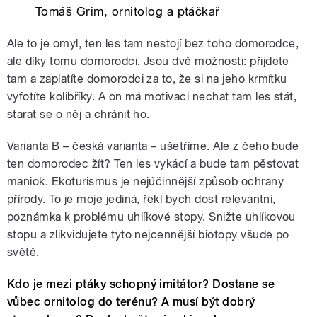
Tomáš Grim, ornitolog a ptáčkař
Ale to je omyl, ten les tam nestojí bez toho domorodce,
ale díky tomu domorodci. Jsou dvě možnosti: přijdete
tam a zaplatíte domorodci za to, že si na jeho krmítku
vyfotíte kolibříky. A on má motivaci nechat tam les stát,
starat se o něj a chránit ho.
Varianta B – česká varianta – ušetříme. Ale z čeho bude
ten domorodec žít? Ten les vykácí a bude tam pěstovat
maniok. Ekoturismus je nejúčinnější způsob ochrany
přírody. To je moje jediná, řekl bych dost relevantní,
poznámka k problému uhlíkové stopy. Snižte uhlíkovou
stopu a zlikvidujete tyto nejcennější biotopy všude po
světě.
Kdo je mezi ptáky schopný imitátor? Dostane se
vůbec ornitolog do terénu? A musí být dobrý