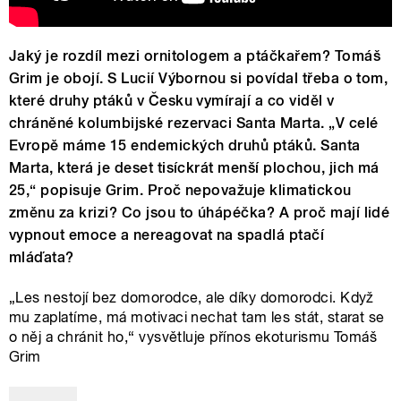
Jaký je rozdíl mezi ornitologem a ptáčkařem? Tomáš
Grim je obojí. S Lucií Výbornou si povídal třeba o tom,
které druhy ptáků v Česku vymírají a co viděl v
chráněné kolumbijské rezervaci Santa Marta. „V celé
Evropě máme 15 endemických druhů ptáků. Santa
Marta, která je deset tisíckrát menší plochou, jich má
25,“ popisuje Grim. Proč nepovažuje klimatickou
změnu za krizi? Co jsou to úhápéčka? A proč mají lidé
vypnout emoce a nereagovat na spadlá ptačí
mláďata?
„Les nestojí bez domorodce, ale díky domorodci. Když
mu zaplatíme, má motivaci nechat tam les stát, starat se
o něj a chránit ho,“ vysvětluje přínos ekoturismu Tomáš
Grim