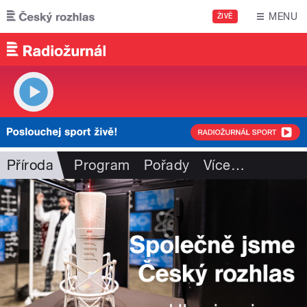
Přejít k hlavnímu obsahu
MENU
ŽIVĚ
Příroda
Program
Pořady
Více
…