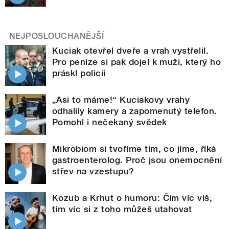
NEJPOSLOUCHANĚJŠÍ
Kuciak otevřel dveře a vrah vystřelil.
Pro peníze si pak dojel k muži, který ho
práskl policii
„Asi to máme!“ Kuciakovy vrahy
odhalily kamery a zapomenutý telefon.
Pomohl i nečekaný svědek
Mikrobiom si tvoříme tím, co jíme, říká
gastroenterolog. Proč jsou onemocnění
střev na vzestupu?
Kozub a Krhut o humoru: Čím víc víš,
tím víc si z toho můžeš utahovat