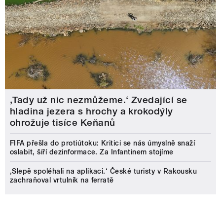
‚Tady už nic nezmůžeme.‘ Zvedající se
hladina jezera s hrochy a krokodýly
ohrožuje tisíce Keňanů
FIFA přešla do protiútoku: Kritici se nás úmyslně snaží
oslabit, šíří dezinformace. Za Infantinem stojíme
‚Slepě spoléhali na aplikaci.‘ České turisty v Rakousku
zachraňoval vrtulník na ferratě