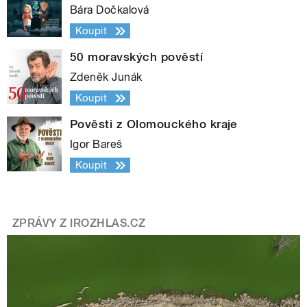
Bára Dočkalová
Koupit
50 moravských pověstí
Zdeněk Junák
Koupit
Pověsti z Olomouckého kraje
Igor Bareš
Koupit
ZPRÁVY Z IROZHLAS.CZ