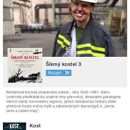
Šikmý kostel 3
Koupit
Románová kronika ztraceného města - léta 1945–1961. Karin
Lednická předkládá do značné míry převratný, dosavadní paradigma
měnící obraz hornického regionu, jehož zahlazenou historii stále
překrývá tlustá vrstva mýtů a zakořeněných stereotypů o „černé
zemi a rudém kraji“.
Kost