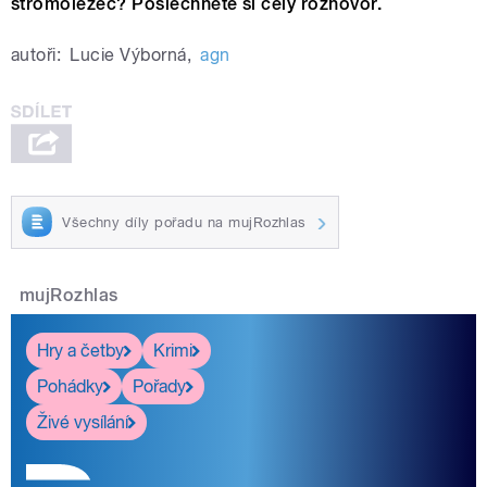
stromolezec?
Poslechněte si celý rozhovor.
autoři:
Lucie Výborná
,
agn
Všechny díly pořadu na mujRozhlas
mujRozhlas
Hry a četby
Krimi
Pohádky
Pořady
Živé vysílání