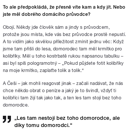
To ale předpokládá, že přesně víte kam a kdy jít. Nebo
jste měl dobrého domácího průvodce?
Obojí. Někdy jde člověk sám a jindy s průvodcem,
protože jsou místa, kde vás bez průvodce prostě nepustí.
A to vidím jako skvělou příležitost zmínit jednu věc: Když
jsme tam přišli do lesa, domorodec tam měl krmítko pro
kolibříky. Měl u toho kostrbatě rukou napsanou tabulku –
asi byl spíš pologramotný – „Pokud půjdete fotit kolibříky
na moje krmítko, zaplaťte tolik a tolik.“
A Češi – jak mohli reagovat jinak – začali nadávat, že nás
chce někdo obrat o peníze a jaký je to švindl, vždyť ti
kolibříci tam žijí tak jako tak, a ten les tam stojí bez toho
domorodce.
„Les tam nestojí bez toho domorodce, ale
díky tomu domorodci.“