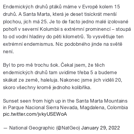
Endemických druhů ptáků máme v Evropě kolem 15
druhů. A Santa Marta, která je deset tisíckrát menší
plochou, jich má 25. Je to de facto jedno malé izolované
pohoří v severní Kolumbii s extrémní prominencí – stoupá
to od vodní hladiny do pěti kilometrů. To vysvětluje ten
extrémní endemismus. Nic podobného jinde na světě
není.
Byl to pro mě trochu šok. Čekal jsem, že těch
endemických druhů tam uvidíme třeba 5 a budeme
skákat ze země, haleluja. Nakonec jsme jich viděli 20,
skoro všechny kromě jednoho kolibříka.
Sunset seen from high up in the Santa Marta Mountains
in Parque Nacional Sierra Nevada, Magdalena, Colombia
pic.twitter.com/jvkyUSEWoA
— National Geographic (@NatGeo)
January 29, 2022