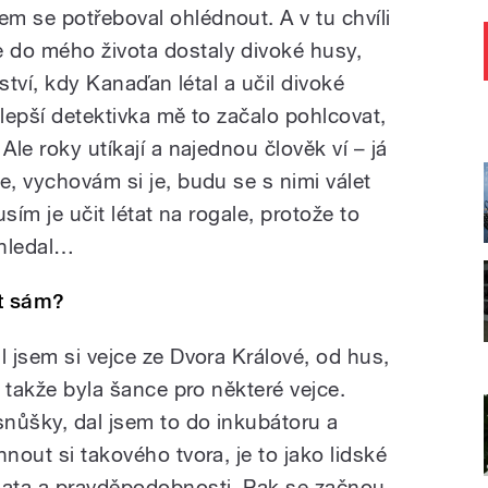
sem se potřeboval ohlédnout. A v tu chvíli
e do mého života dostaly divoké husy,
tství, kdy Kanaďan létal a učil divoké
jlepší detektivka mě to začalo pohlcovat,
Ale roky utíkají a najednou člověk ví – já
e, vychovám si je, budu se s nimi válet
usím je učit létat na rogale, protože to
 hledal…
ět sám?
l jsem si vejce ze Dvora Králové, od hus,
, takže byla šance pro některé vejce.
snůšky, dal jsem to do inkubátoru a
nout si takového tvora, je to jako lidské
mata a pravděpodobnosti. Pak se začnou