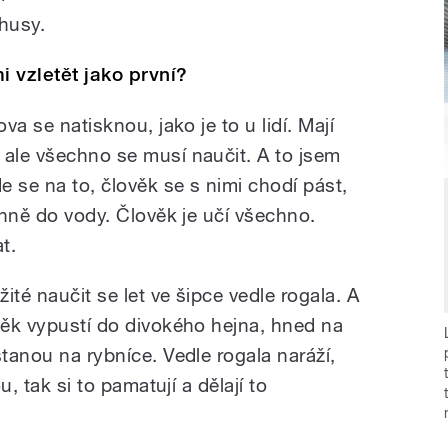
 husy.
i vzletět jako první?
va se natisknou, jako je to u lidí. Mají
 ale všechno se musí naučit. A to jsem
e se na to, člověk se s nimi chodí pást,
denně do vody. Člověk je učí všechno.
t.
žité naučit se let ve šipce vedle rogala. A
ověk vypustí do divokého hejna, hned na
stanou na rybníce. Vedle rogala naráží,
u, tak si to pamatují a dělají to