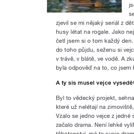
j
s
zjevil se mi nějaký seriál z dě
husy létat na rogale. Jako ne
četl jsem si o tom každý den. 
do toho půjdu, seženu si vejc
v trávě, v blátě, ve vodě. A zk
byla odpověď na to, co jsem
A ty sis musel vejce vysed
Byl to vědecký projekt, sehna
které už nelétají na zimoviště
Vzalo se jedno vejce z jedné 
začalo drama. Není lehké vylíh
těhotenství, má to svoje dra