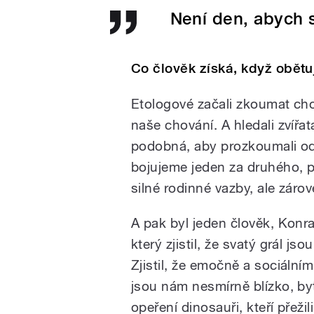
Není den, abych 
Co člověk získá, když obětu
Etologové začali zkoumat cho
naše chování. A hledali zvířa
podobná, aby prozkoumali od
bojujeme jeden za druhého,
silné rodinné vazby, ale zár
A pak byl jeden člověk, Konr
který zjistil, že svatý grál js
Zjistil, že emočně a sociáln
jsou nám nesmírně blízko, byť
opeření dinosauři, kteří přežil