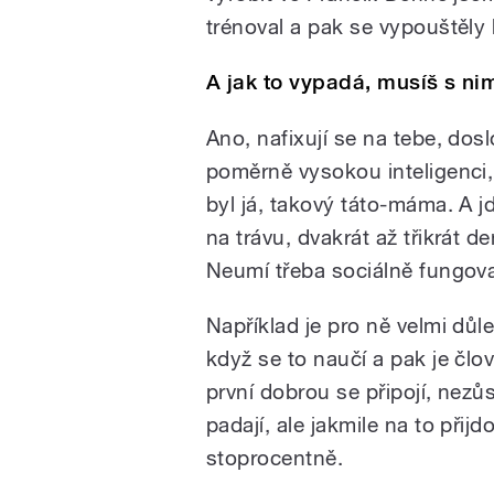
trénoval a pak se vypouštěly
A jak to vypadá, musíš s nim
Ano, nafixují se na tebe, doslo
poměrně vysokou inteligenci,
byl já, takový táto-máma. A jd
na trávu, dvakrát až třikrát 
Neumí třeba sociálně fungova
Například je pro ně velmi důle
když se to naučí a pak je čl
první dobrou se připojí, nezů
padají, ale jakmile na to přijdo
stoprocentně.