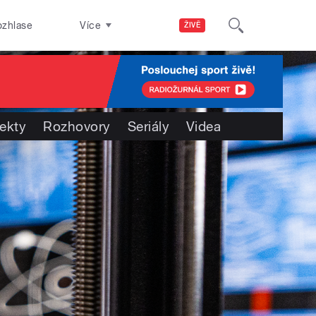
ozhlase
Více
ŽIVĚ
jekty
Rozhovory
Seriály
Videa