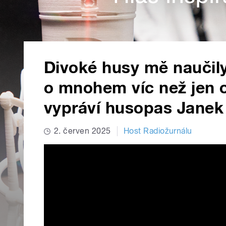
Divoké husy mě naučily,
o mnohem víc než jen o
vypráví husopas Janek
2. červen 2025
Host Radiožurnálu