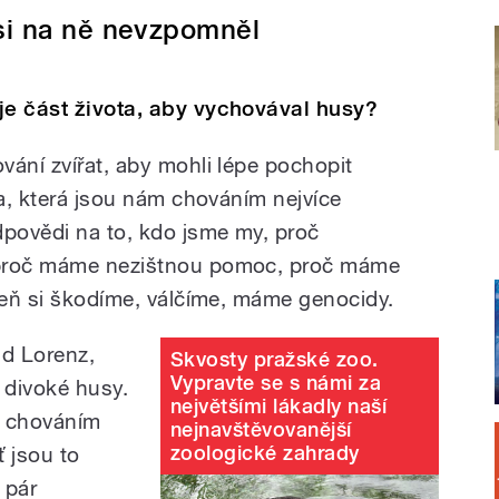
si na ně nevzpomněl
je část života, aby vychovával husy?
vání zvířat, aby mohli lépe pochopit
ta, která jsou nám chováním nejvíce
povědi na to, kdo jsme my, proč
 proč máme nezištnou pomoc, proč máme
oveň si škodíme, válčíme, máme genocidy.
ad Lorenz,
Skvosty pražské zoo.
Vypravte se s námi za
ou divoké husy.
největšími lákadly naší
ím chováním
nejnavštěvovanější
zoologické zahrady
 jsou to
i pár