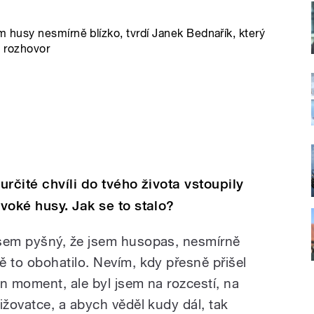
husy nesmírně blízko, tvrdí Janek Bednařík, který
ý rozhovor
 určité chvíli do tvého života vstoupily
ivoké husy. Jak se to stalo?
sem pyšný, že jsem husopas, nesmírně
ě to obohatilo. Nevím, kdy přesně přišel
en moment, ale byl jsem na rozcestí, na
řižovatce, a abych věděl kudy dál, tak