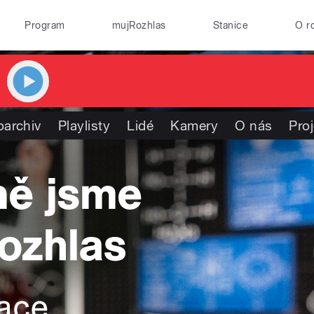
Program
mujRozhlas
Stanice
O r
oarchiv
Playlisty
Lidé
Kamery
O nás
Pro