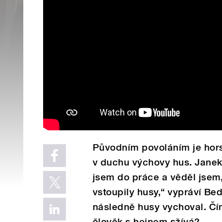
Původním povoláním je hors
v duchu výchovy hus. Janek 
jsem do práce a věděl jsem,
vstoupily husy,“ vypráví Bed
následně husy vychoval. Čím
člověk s hejnem sžívá?