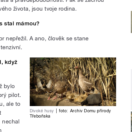
vého života, jsou tvoje rodina.
ses stal mámou?
or nepřežil. A ano, člověk se stane
tenzivní.
l, když
ž bylo
rý pilot.
u, ale to
Divoké husy
|
foto:
Archiv Domu přírody
t
Třeboňska
i nechal
m