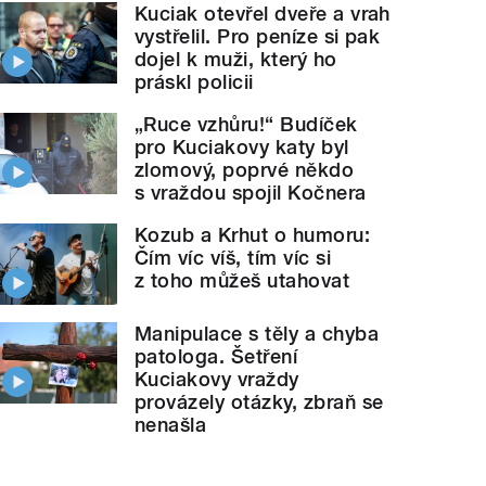
Kuciak otevřel dveře a vrah
vystřelil. Pro peníze si pak
dojel k muži, který ho
práskl policii
„Ruce vzhůru!“ Budíček
pro Kuciakovy katy byl
zlomový, poprvé někdo
s vraždou spojil Kočnera
Kozub a Krhut o humoru:
Čím víc víš, tím víc si
z toho můžeš utahovat
Manipulace s těly a chyba
patologa. Šetření
Kuciakovy vraždy
provázely otázky, zbraň se
nenašla