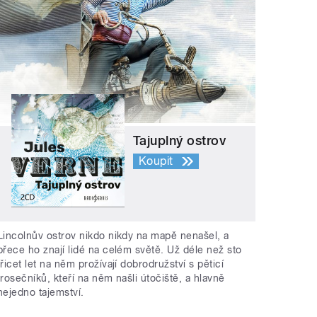
Tajuplný ostrov
Koupit
Lincolnův ostrov nikdo nikdy na mapě nenašel, a
přece ho znají lidé na celém světě. Už déle než sto
třicet let na něm prožívají dobrodružství s pěticí
trosečníků, kteří na něm našli útočiště, a hlavně
nejedno tajemství.