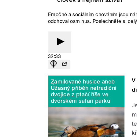
Emočně a sociálním chováním jsou nám 
odchoval osm hus. Poslechněte si cel
32:33
V
Zamilované husice aneb
Úžasný příběh netradiční
d
dvojice z ptačí říše ve
dvorském safari parku
J
m
t
k