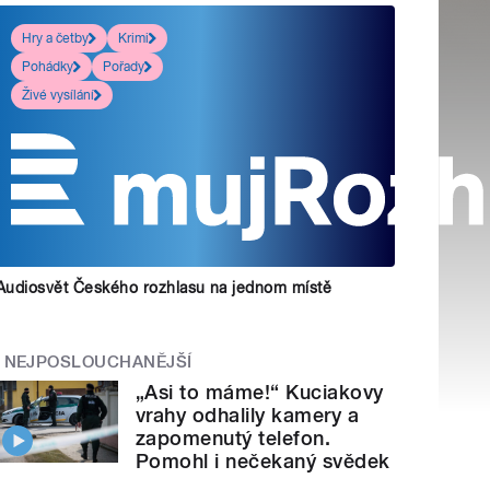
Hry a četby
Krimi
Pohádky
Pořady
Živé vysílání
Audiosvět Českého rozhlasu na jednom místě
NEJPOSLOUCHANĚJŠÍ
„Asi to máme!“ Kuciakovy
vrahy odhalily kamery a
zapomenutý telefon.
Pomohl i nečekaný svědek