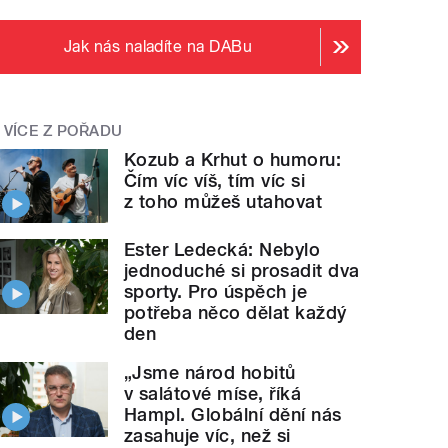
Jak nás naladíte na DABu
VÍCE Z POŘADU
Kozub a Krhut o humoru:
Čím víc víš, tím víc si
z toho můžeš utahovat
Ester Ledecká: Nebylo
jednoduché si prosadit dva
sporty. Pro úspěch je
potřeba něco dělat každý
den
„Jsme národ hobitů
v salátové míse, říká
Hampl. Globální dění nás
zasahuje víc, než si