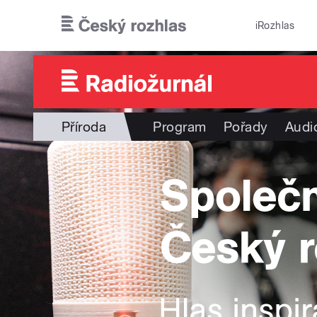
Přejít k hlavnímu obsahu
iRozhlas
Příroda
Program
Pořady
Audi