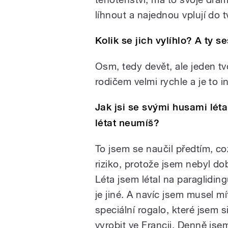
líhnout a najednou vplují do t
Kolik se jich vylíhlo? A ty 
Osm, tedy devět, ale jeden tv
rodičem velmi rychle a je to in
Jak jsi se svými husami léta
létat neumíš?
To jsem se naučil předtím, co
riziko, protože jsem nebyl dob
Léta jsem létal na paragliding
je jiné. A navíc jsem musel mí
speciální rogalo, které jsem s
vyrobit ve Francii. Denně jse