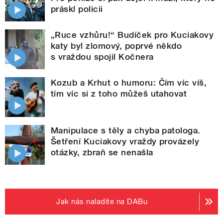
práskl policii
„Ruce vzhůru!“ Budíček pro Kuciakovy
katy byl zlomový, poprvé někdo
s vraždou spojil Kočnera
Kozub a Krhut o humoru: Čím víc víš,
tím víc si z toho můžeš utahovat
Manipulace s těly a chyba patologa.
Šetření Kuciakovy vraždy provázely
otázky, zbraň se nenašla
Jak nás naladíte na DABu