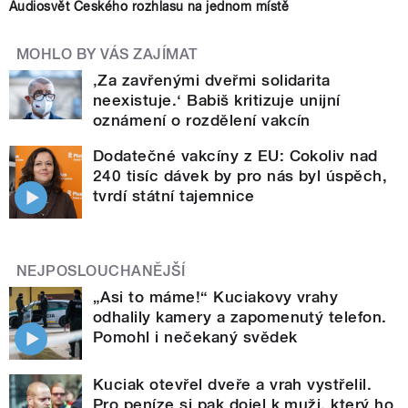
Audiosvět Českého rozhlasu na jednom místě
MOHLO BY VÁS ZAJÍMAT
‚Za zavřenými dveřmi solidarita
neexistuje.‘ Babiš kritizuje unijní
oznámení o rozdělení vakcín
Dodatečné vakcíny z EU: Cokoliv nad
240 tisíc dávek by pro nás byl úspěch,
tvrdí státní tajemnice
NEJPOSLOUCHANĚJŠÍ
„Asi to máme!“ Kuciakovy vrahy
odhalily kamery a zapomenutý telefon.
Pomohl i nečekaný svědek
Kuciak otevřel dveře a vrah vystřelil.
Pro peníze si pak dojel k muži, který ho