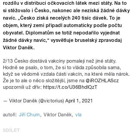
rozdílu v distribuci očkovacích látek mezi státy. Na to
si stěžovalo i Česko, nakonec ale nezíská žádné dávky
navíc. „Česko získá necelých 240 tisíc dávek. To je
objem, který zemi připadl automaticky podle počtu
obyvatel. Diplomatům se totiž nepodařilo vyjednat
žádné dávky navíc,“ vysvětluje bruselský zpravodaj
Viktor Daněk.
2/13 Česko dostává vakcíny pomaleji než jiné státy.
Hodně se psalo, o tom, že si to vláda způsobila sama,
když se vědomě vzdala části vakcín, na které měla nárok.
Že je to ale o něco složitější, jsme na
@iROZHLAScz
upozornili už dřív:
https://t.co/U36BhdlQzT
— Viktor Daněk (@victorius)
April 1, 2021
autoři:
Jiří Chum
,
Viktor Daněk
,
vla