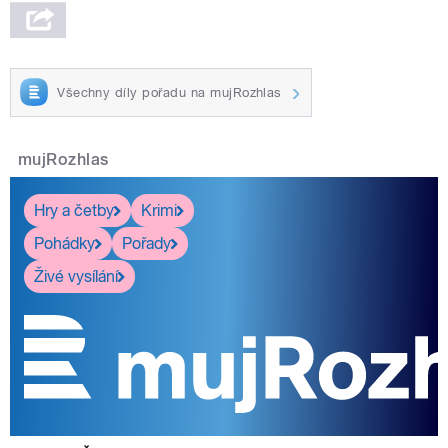
Všechny díly pořadu na mujRozhlas
mujRozhlas
Hry a četby
Krimi
Pohádky
Pořady
Živé vysílání