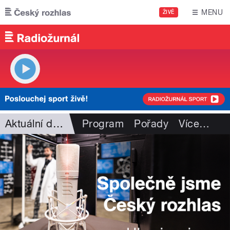
Přejít k hlavnímu obsahu
MENU
ŽIVĚ
Aktuální dění
Program
Pořady
Více
…