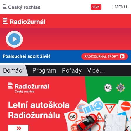
Přejít k hlavnímu obsahu
MENU
ŽIVĚ
Domácí
Program
Pořady
Více
…