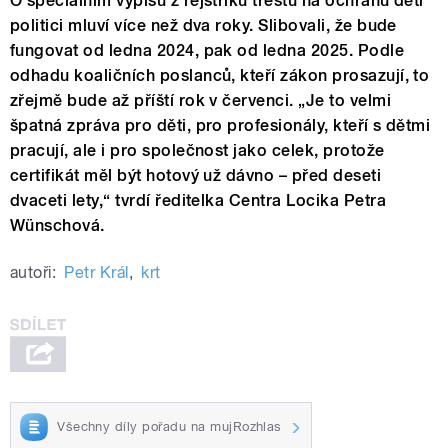
O speciálním výpisu z rejstříku trestů na ochranu dětí
politici mluví více než dva roky. Slibovali, že bude
fungovat od ledna 2024, pak od ledna 2025. Podle
odhadu koaličních poslanců, kteří zákon prosazují, to
zřejmě bude až příští rok v červenci. „Je to velmi
špatná zpráva pro děti, pro profesionály, kteří s dětmi
pracují, ale i pro společnost jako celek, protože
certifikát měl být hotový už dávno – před deseti
dvaceti lety,“ tvrdí ředitelka Centra Locika Petra
Wünschová.
autoři:
Petr Král
,
krt
Všechny díly pořadu na mujRozhlas