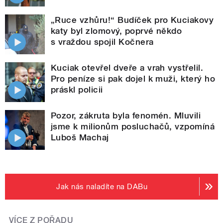
„Ruce vzhůru!“ Budíček pro Kuciakovy
katy byl zlomový, poprvé někdo
s vraždou spojil Kočnera
Kuciak otevřel dveře a vrah vystřelil.
Pro peníze si pak dojel k muži, který ho
práskl policii
Pozor, zákruta byla fenomén. Mluvili
jsme k milionům posluchačů, vzpomíná
Luboš Machaj
Jak nás naladíte na DABu
VÍCE Z POŘADU