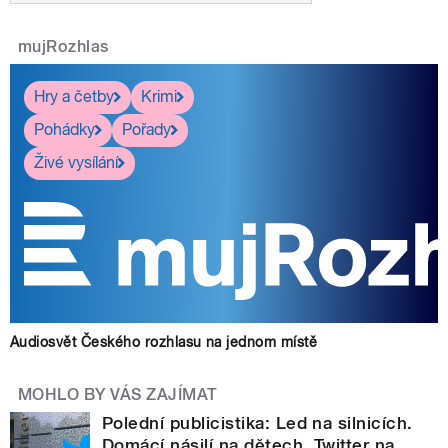
mujRozhlas
Hry a četby
Krimi
Pohádky
Pořady
Živé vysílání
Audiosvět Českého rozhlasu na jednom místě
MOHLO BY VÁS ZAJÍMAT
Polední publicistika: Led na silnicích.
Domácí násilí na dětech. Twitter na