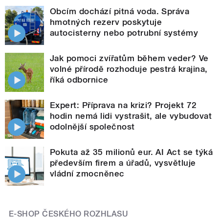
Obcím dochází pitná voda. Správa
hmotných rezerv poskytuje
autocisterny nebo potrubní systémy
Jak pomoci zvířatům během veder? Ve
volné přírodě rozhoduje pestrá krajina,
říká odbornice
Expert: Příprava na krizi? Projekt 72
hodin nemá lidi vystrašit, ale vybudovat
odolnější společnost
Pokuta až 35 milionů eur. AI Act se týká
především firem a úřadů, vysvětluje
vládní zmocněnec
E-SHOP ČESKÉHO ROZHLASU