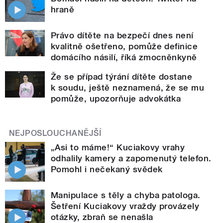
hraně
Právo dítěte na bezpečí dnes není
kvalitně ošetřeno, pomůže definice
domácího násilí, říká zmocněnkyně
Že se případ týrání dítěte dostane
k soudu, ještě neznamená, že se mu
pomůže, upozorňuje advokátka
NEJPOSLOUCHANĚJŠÍ
„Asi to máme!“ Kuciakovy vrahy
odhalily kamery a zapomenutý telefon.
Pomohl i nečekaný svědek
Manipulace s těly a chyba patologa.
Šetření Kuciakovy vraždy provázely
otázky, zbraň se nenašla