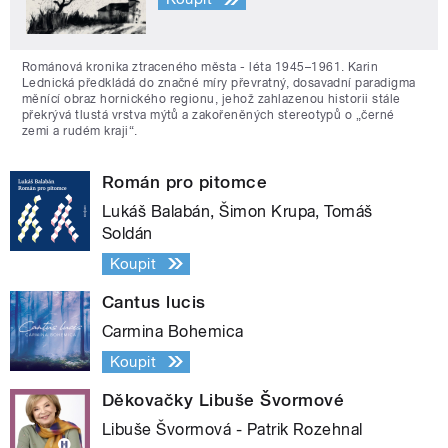
Románová kronika ztraceného města - léta 1945–1961. Karin
Lednická předkládá do značné míry převratný, dosavadní paradigma
měnící obraz hornického regionu, jehož zahlazenou historii stále
překrývá tlustá vrstva mýtů a zakořeněných stereotypů o „černé
zemi a rudém kraji“.
Román pro pitomce
Lukáš Balabán, Šimon Krupa, Tomáš
Soldán
Koupit
Cantus lucis
Carmina Bohemica
Koupit
Děkovačky Libuše Švormové
Libuše Švormová - Patrik Rozehnal