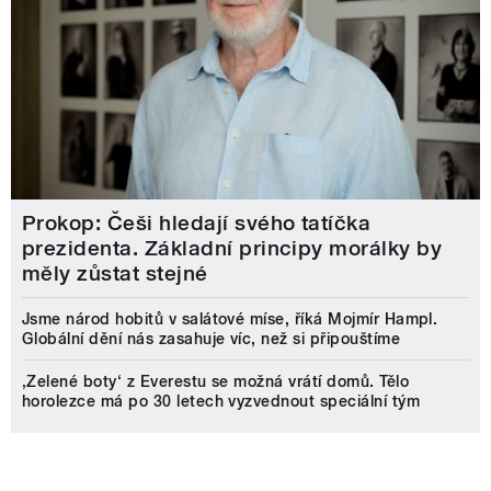
Prokop: Češi hledají svého tatíčka
prezidenta. Základní principy morálky by
měly zůstat stejné
Jsme národ hobitů v salátové míse, říká Mojmír Hampl.
Globální dění nás zasahuje víc, než si připouštíme
‚Zelené boty‘ z Everestu se možná vrátí domů. Tělo
horolezce má po 30 letech vyzvednout speciální tým