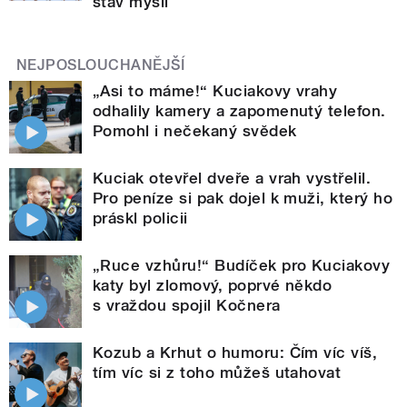
stav mysli
NEJPOSLOUCHANĚJŠÍ
„Asi to máme!“ Kuciakovy vrahy
odhalily kamery a zapomenutý telefon.
Pomohl i nečekaný svědek
Kuciak otevřel dveře a vrah vystřelil.
Pro peníze si pak dojel k muži, který ho
práskl policii
„Ruce vzhůru!“ Budíček pro Kuciakovy
katy byl zlomový, poprvé někdo
s vraždou spojil Kočnera
Kozub a Krhut o humoru: Čím víc víš,
tím víc si z toho můžeš utahovat