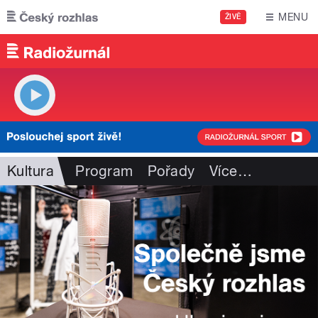
Přejít k hlavnímu obsahu
MENU
ŽIVĚ
Kultura
Program
Pořady
Více
…