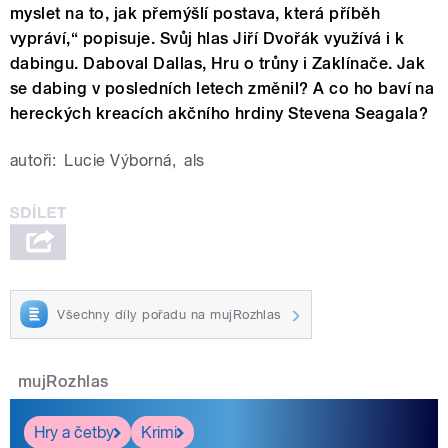
myslet na to, jak přemýšlí postava, která příběh
vypráví,“ popisuje. Svůj hlas Jiří Dvořák využívá i k
dabingu. Daboval Dallas, Hru o trůny i Zaklínače. Jak
se dabing v posledních letech změnil? A co ho baví na
hereckých kreacích akčního hrdiny Stevena Seagala?
autoři:
Lucie Výborná
,
als
Všechny díly pořadu na mujRozhlas
mujRozhlas
Hry a četby
Krimi