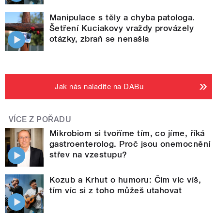
Manipulace s těly a chyba patologa.
Šetření Kuciakovy vraždy provázely
otázky, zbraň se nenašla
Jak nás naladíte na DABu
VÍCE Z POŘADU
Mikrobiom si tvoříme tím, co jíme, říká
gastroenterolog. Proč jsou onemocnění
střev na vzestupu?
Kozub a Krhut o humoru: Čím víc víš,
tím víc si z toho můžeš utahovat