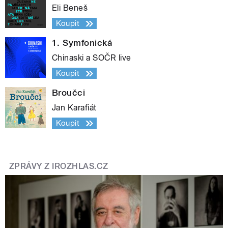
Eli Beneš
Koupit
1. Symfonická
Chinaski a SOČR live
Koupit
Broučci
Jan Karafiát
Koupit
ZPRÁVY Z IROZHLAS.CZ