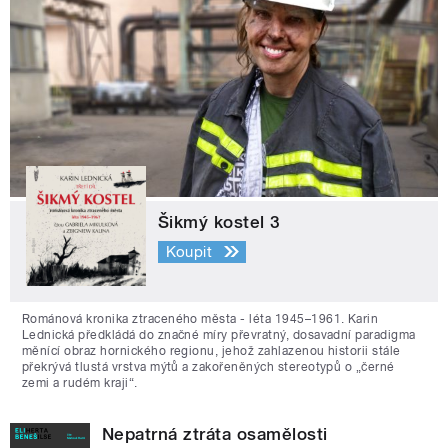
Šikmý kostel 3
Koupit
Románová kronika ztraceného města - léta 1945–1961. Karin
Lednická předkládá do značné míry převratný, dosavadní paradigma
měnící obraz hornického regionu, jehož zahlazenou historii stále
překrývá tlustá vrstva mýtů a zakořeněných stereotypů o „černé
zemi a rudém kraji“.
Nepatrná ztráta osamělosti