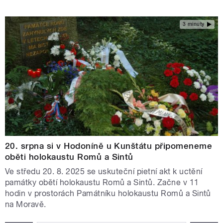
3 minuty
20. srpna si v Hodoníně u Kunštátu připomeneme
oběti holokaustu Romů a Sintů
Ve středu 20. 8. 2025 se uskuteční pietní akt k uctění
památky obětí holokaustu Romů a Sintů. Začne v 11
hodin v prostorách Památníku holokaustu Romů a Sintů
na Moravě.
STRÁNKY