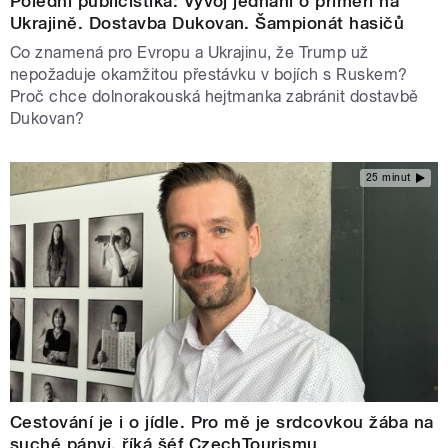
Polední publicistika: Vývoj jednání o příměří na
Ukrajině. Dostavba Dukovan. Šampionát hasičů
Co znamená pro Evropu a Ukrajinu, že Trump už
nepožaduje okamžitou přestávku v bojích s Ruskem?
Proč chce dolnorakouská hejtmanka zabránit dostavbě
Dukovan?
25 minut
Cestování je i o jídle. Pro mě je srdcovkou žába na
suché pánvi, říká šéf CzechTourismu