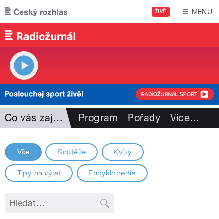
Přejít k hlavnímu obsahu
MENU
ŽIVĚ
Co vás zajímá
Program
Pořady
Více
…
Vše
Soutěže
Kvízy
Tipy na výlet
Encyklopedie