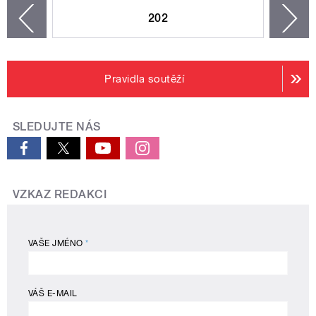
202
n
zí
Pravidla soutěží
SLEDUJTE NÁS
VZKAZ REDAKCI
VAŠE JMÉNO
*
VÁŠ E-MAIL