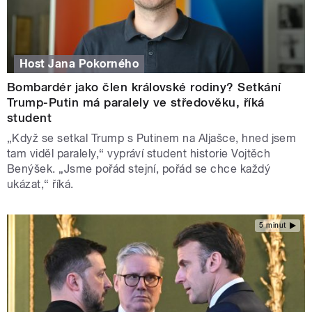
Host Jana Pokorného
Bombardér jako člen královské rodiny? Setkání
Trump-Putin má paralely ve středověku, říká
student
„Když se setkal Trump s Putinem na Aljašce, hned jsem
tam viděl paralely,“ vypráví student historie Vojtěch
Benýšek. „Jsme pořád stejní, pořád se chce každý
ukázat,“ říká.
5 minut