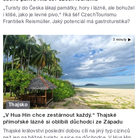
„Turisty do Česka lákají památky, hory i lázně, ale bohužel
i klišé, jako je levné pivo,“ říká šéf CzechTourismu
František Reismüller. Jaký potenciál má gastroturistika?
3 minuty
Thajsko
„V Hua Hin chce zestárnout každý.“ Thajské
přímořské lázně si oblíbili důchodci ze Západu
Thajské království poslední dobou cílí na jiný typ cizinců
než jen na běžné turisty, a sice na důchodce. V Hua Hin