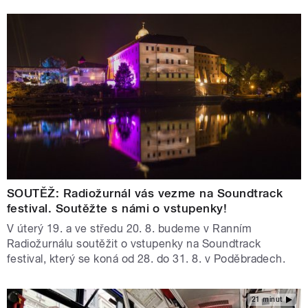
SOUTĚŽ: Radiožurnál vás vezme na Soundtrack
festival. Soutěžte s námi o vstupenky!
V úterý 19. a ve středu 20. 8. budeme v Ranním
Radiožurnálu soutěžit o vstupenky na Soundtrack
festival, který se koná od 28. do 31. 8. v Poděbradech.
21 minut