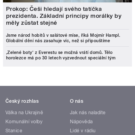
Prokop: Češi hledají svého tatíčka
prezidenta. Základní principy morálky by
měly zůstat stejné
Jsme národ hobitů v salátové míse, říká Mojmír Hampl.
Globální dění nás zasahuje víc, než si připouštíme
‚Zelené boty‘ z Everestu se možná vrátí domů. Tělo
horolezce má po 30 letech vyzvednout speciální tým
Český rozhlas
O nás
Válka na Ukrajině
Jak nás naladíte
Komunální volby
Nápověda
Stanice
Lidé v rádiu