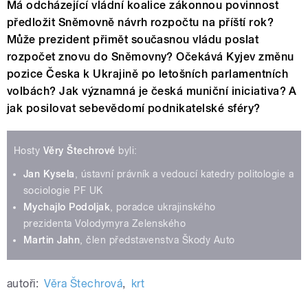
Má odcházející vládní koalice zákonnou povinnost
předložit Sněmovně návrh rozpočtu na příští rok?
Může prezident přimět současnou vládu poslat
rozpočet znovu do Sněmovny? Očekává Kyjev změnu
pozice Česka k Ukrajině po letošních parlamentních
volbách? Jak významná je česká muniční iniciativa? A
jak posilovat sebevědomí podnikatelské sféry?
Hosty
Věry Štechrové
byli:
Jan Kysela
, ústavní právník a vedoucí katedry politologie a
sociologie PF UK
Mychajlo Podoljak
, poradce ukrajinského
prezidenta Volodymyra Zelenského
Martin Jahn
, člen představenstva Škody Auto
autoři:
Věra Štechrová
,
krt