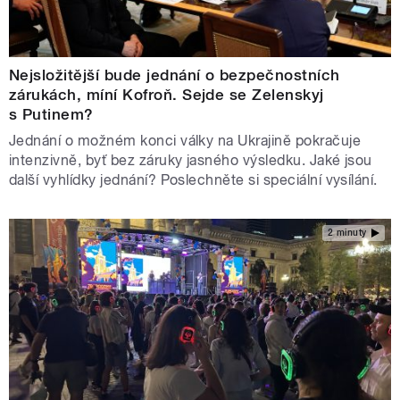
Nejsložitější bude jednání o bezpečnostních
zárukách, míní Kofroň. Sejde se Zelenskyj
s Putinem?
Jednání o možném konci války na Ukrajině pokračuje
intenzivně, byť bez záruky jasného výsledku. Jaké jsou
další vyhlídky jednání? Poslechněte si speciální vysílání.
2 minuty