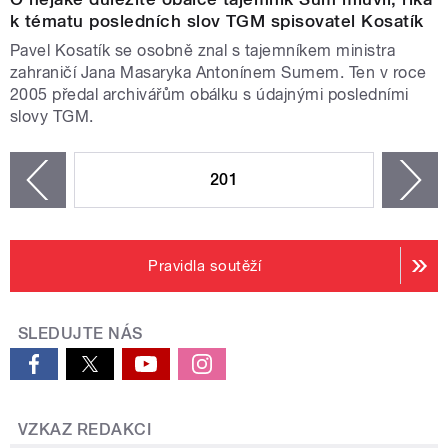
k tématu posledních slov TGM spisovatel Kosatík
Pavel Kosatík se osobně znal s tajemníkem ministra
zahraničí Jana Masaryka Antonínem Sumem. Ten v roce
2005 předal archivářům obálku s údajnými posledními
slovy TGM.
STRÁNKY
201
n
zí
Pravidla soutěží
SLEDUJTE NÁS
VZKAZ REDAKCI