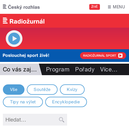
Přejít k hlavnímu obsahu
MENU
ŽIVĚ
Co vás zajímá
Program
Pořady
Více
…
Vše
Soutěže
Kvízy
Tipy na výlet
Encyklopedie