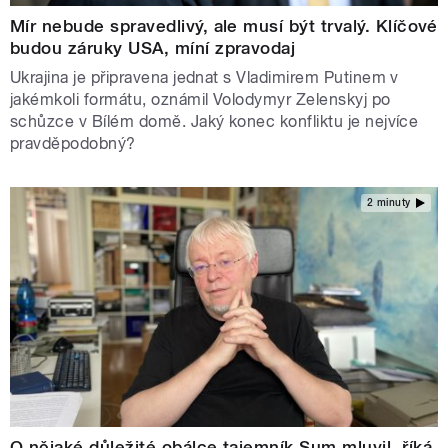
Mír nebude spravedlivý, ale musí být trvalý. Klíčové
budou záruky USA, míní zpravodaj
Ukrajina je připravena jednat s Vladimirem Putinem v
jakémkoli formátu, oznámil Volodymyr Zelenskyj po
schůzce v Bílém domě. Jaký konec konfliktu je nejvíce
pravděpodobný?
2 minuty
O nějaké důležité obálce tajemník Sum mluvil, říká