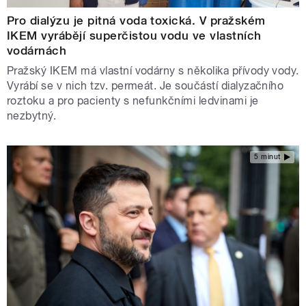
Pro dialýzu je pitná voda toxická. V pražském
IKEM vyrábějí superčistou vodu ve vlastních
vodárnách
Pražský IKEM má vlastní vodárny s několika přívody vody.
Vyrábí se v nich tzv. permeát. Je součástí dialyzačního
roztoku a pro pacienty s nefunkčními ledvinami je
nezbytný.
5 minut