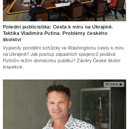
Polední publicistika: Cesta k míru na Ukrajině.
Taktika Vladimira Putina. Problémy českého
školství
Vyjasnily pondělní schůzky ve Washingtonu cestu k míru
na Ukrajině? Jak postup západních spojenců podává
Putinův režim domácímu publiku? Závěry České školní
inspekce.
24 minut