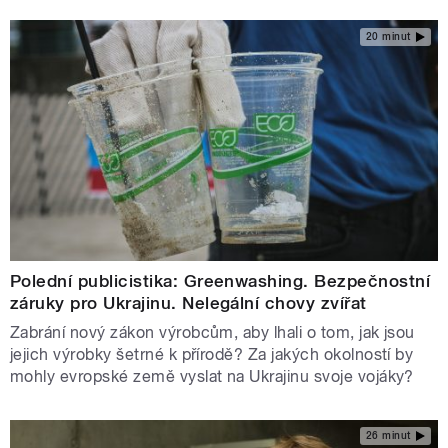
20 minut
Polední publicistika: Greenwashing. Bezpečnostní
záruky pro Ukrajinu. Nelegální chovy zvířat
Zabrání nový zákon výrobcům, aby lhali o tom, jak jsou
jejich výrobky šetrné k přírodě? Za jakých okolností by
mohly evropské země vyslat na Ukrajinu svoje vojáky?
26 minut