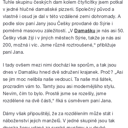
Tuhle skupinu českých dam kolem čtyřicítky jsem potkal
v jedné hlučné damašské pizzerii. Společný původ a
vlastně i osud je dal v této vzdálené zemi dohromady. A
podle slov paní Jany jsou Češky provdané do Sýrie i
poměrně masovou záležitostí. „V
Damašku
je nás asi 50.
Češky však žijí i v jiných městech Sýrie, takže je nás asi
200, možná i víc. Jsme různě roztroušené,“ přibližuje
paní Jana.
I tady ovšem mezi nimi dochází ke sporům, a tak jsou
dnes v Damašku hned dvě sdružení krajanek. Proč? „Asi
se jim moc nelíbila naše vedoucí. Ta naše má šátek,
prozradím vám to. Tamty jsou asi modernějšího stylu.
Nevím, čím to bylo. Prostě jsme se rozešly, jsme
rozdělené na dvě části,“ říká s úsměvem paní Jana.
Dámy však připouštějí, že za rozdělením může stát i
náboženství jejich manželů. V jedné skupině jsou tak
dneska ženy vdané za syrské muslimy a v druhé