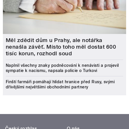
Měl zdědit dům u Prahy, ale notářka
nenašla závěť. Místo toho měl dostat 600
tisíc korun, rozhodl soud
Naplnil všechny znaky podněcování k nenávisti a projevil
sympatie k nacismu, napsala policie o Turkovi
Finští farmáři pomáhají hlídat hranice před Rusy, svými
dřívějšími největšími obchodními partnery
Český rozhlas
O nás