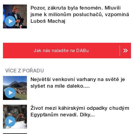
Pozor, zákruta byla fenomén. Mluvili
jsme k milionům posluchačů, vzpomíná
Luboš Machaj
Jak nás naladíte na DABu
VÍCE Z POŘADU
Největší venkovní varhany na světě je
slyšet na míle daleko....
Život mezi káhirskými odpadky chudým
Egypťanům nevadí. Díky...