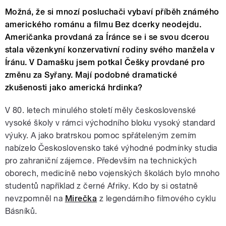
Možná, že si mnozí posluchači vybaví příběh známého
amerického románu a filmu Bez dcerky neodejdu.
Američanka provdaná za Íránce se i se svou dcerou
stala vězenkyní konzervativní rodiny svého manžela v
Íránu. V Damašku jsem potkal Češky provdané pro
změnu za Syřany. Mají podobné dramatické
zkušenosti jako americká hrdinka?
V 80. letech minulého století měly československé
vysoké školy v rámci východního bloku vysoký standard
výuky. A jako bratrskou pomoc spřáteleným zemím
nabízelo Československo také výhodné podmínky studia
pro zahraniční zájemce. Především na technických
oborech, medicíně nebo vojenských školách bylo mnoho
studentů například z černé Afriky. Kdo by si ostatně
nevzpomněl na
Mirečka
z legendárního filmového cyklu
Básníků.