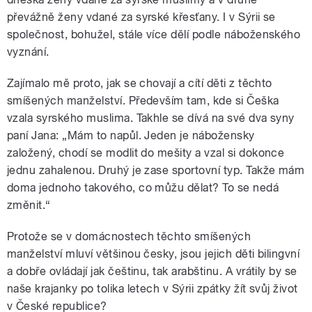
převážně ženy vdané za syrské křesťany. I v Sýrii se
společnost, bohužel, stále více dělí podle náboženského
vyznání.
Zajímalo mě proto, jak se chovají a cítí děti z těchto
smíšených manželství. Především tam, kde si Češka
vzala syrského muslima. Takhle se dívá na své dva syny
paní Jana: „Mám to napůl. Jeden je nábožensky
založený, chodí se modlit do mešity a vzal si dokonce
jednu zahalenou. Druhý je zase sportovní typ. Takže mám
doma jednoho takového, co můžu dělat? To se nedá
změnit.“
Protože se v domácnostech těchto smíšených
manželství mluví většinou česky, jsou jejich děti bilingvní
a dobře ovládají jak češtinu, tak arabštinu. A vrátily by se
naše krajanky po tolika letech v Sýrii zpátky žít svůj život
v České republice?