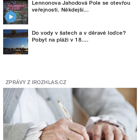
Lennonova Jahodová Pole se otevřou
veřejnosti. Někdejší...
Do vody v šatech a v děravé loďce?
Pobyt na pláži v 18....
ZPRÁVY Z IROZHLAS.CZ