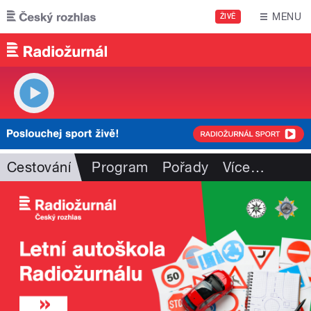
Přejít k hlavnímu obsahu
MENU
ŽIVĚ
Cestování
Program
Pořady
Více
…