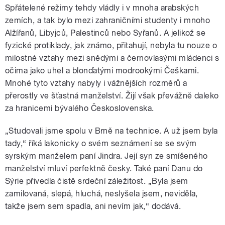
Spřátelené režimy tehdy vládly i v mnoha arabských
zemích, a tak bylo mezi zahraničními studenty i mnoho
Alžířanů, Libyjců, Palestinců nebo Syřanů. A jelikož se
fyzické protiklady, jak známo, přitahují, nebyla tu nouze o
milostné vztahy mezi snědými a černovlasými mládenci s
očima jako uhel a blonďatými modrookými Češkami.
Mnohé tyto vztahy nabyly i vážnějších rozměrů a
přerostly ve šťastná manželství. Žijí však převážně daleko
za hranicemi bývalého Československa.
„Studovali jsme spolu v Brně na technice. A už jsem byla
tady,“ říká lakonicky o svém seznámení se se svým
syrským manželem paní Jindra. Její syn ze smíšeného
manželství mluví perfektně česky. Také paní Danu do
Sýrie přivedla čistě srdeční záležitost. „Byla jsem
zamilovaná, slepá, hluchá, neslyšela jsem, neviděla,
takže jsem sem spadla, ani nevím jak,“ dodává.