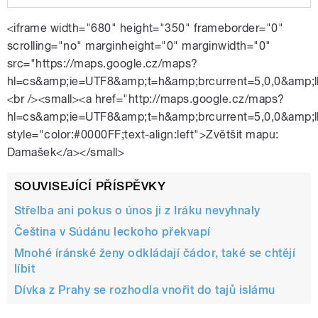
Play /
pizzerii
Češky z Damašku se scházejí v
<iframe width="680" height="350" frameborder="0"
scrolling="no" marginheight="0" marginwidth="0"
src="https://maps.google.cz/maps?
hl=cs&amp;ie=UTF8&amp;t=h&amp;brcurrent=5,0,0&amp;
<br /><small><a href="http://maps.google.cz/maps?
hl=cs&amp;ie=UTF8&amp;t=h&amp;brcurrent=5,0,0&amp
style="color:#0000FF;text-align:left">Zvětšit mapu:
Damašek</a></small>
pause
SOUVISEJÍCÍ PŘÍSPĚVKY
Střelba ani pokus o únos ji z Iráku nevyhnaly
Čeština v Súdánu leckoho překvapí
Mnohé íránské ženy odkládají čádor, také se chtějí
líbit
Dívka z Prahy se rozhodla vnořit do tajů islámu