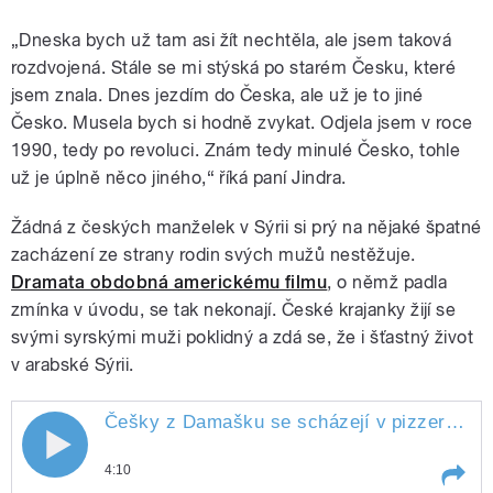
„Dneska bych už tam asi žít nechtěla, ale jsem taková
rozdvojená. Stále se mi stýská po starém Česku, které
jsem znala. Dnes jezdím do Česka, ale už je to jiné
Česko. Musela bych si hodně zvykat. Odjela jsem v roce
1990, tedy po revoluci. Znám tedy minulé Česko, tohle
už je úplně něco jiného,“ říká paní Jindra.
Žádná z českých manželek v Sýrii si prý na nějaké špatné
zacházení ze strany rodin svých mužů nestěžuje.
Dramata obdobná americkému filmu
, o němž padla
zmínka v úvodu, se tak nekonají. České krajanky žijí se
svými syrskými muži poklidný a zdá se, že i šťastný život
v arabské Sýrii.
Češky z Damašku se scházejí v
pizzerii
" st
4:10