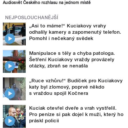
Audiosvět Českého rozhlasu na jednom místě
NEJPOSLOUCHANĚJŠÍ
„Asi to máme!“ Kuciakovy vrahy
odhalily kamery a zapomenutý telefon.
Pomohl i nečekaný svědek
Manipulace s těly a chyba patologa.
Šetření Kuciakovy vraždy provázely
otázky, zbraň se nenašla
„Ruce vzhůru!“ Budíček pro Kuciakovy
katy byl zlomový, poprvé někdo
s vraždou spojil Kočnera
Kuciak otevřel dveře a vrah vystřelil.
Pro peníze si pak dojel k muži, který ho
práskl policii