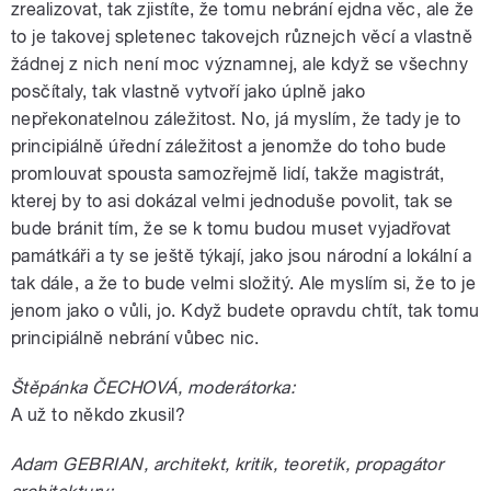
zrealizovat, tak zjistíte, že tomu nebrání ejdna věc, ale že
to je takovej spletenec takovejch různejch věcí a vlastně
žádnej z nich není moc významnej, ale když se všechny
posčítaly, tak vlastně vytvoří jako úplně jako
nepřekonatelnou záležitost. No, já myslím, že tady je to
principiálně úřední záležitost a jenomže do toho bude
promlouvat spousta samozřejmě lidí, takže magistrát,
kterej by to asi dokázal velmi jednoduše povolit, tak se
bude bránit tím, že se k tomu budou muset vyjadřovat
památkáři a ty se ještě týkají, jako jsou národní a lokální a
tak dále, a že to bude velmi složitý. Ale myslím si, že to je
jenom jako o vůli, jo. Když budete opravdu chtít, tak tomu
principiálně nebrání vůbec nic.
Štěpánka ČECHOVÁ, moderátorka:
A už to někdo zkusil?
Adam GEBRIAN, architekt, kritik, teoretik, propagátor