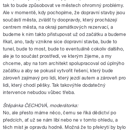
tak to bude způsobovat ve městech ohromný problémy.
Ale v momentě, kdy pochopíme, že dopravní stavby jsou
součástí města, zvlášť ty doopravdy, který procházejí
centrem města, na okraji památkových rezervací, a
budeme k nim takto přistupovat už od začátku a budeme
říkat, ano, tady vznikne sice dopravní stavba, bude to
tunel, bude to most, bude to eventuálně cokoliv dalšího,
ale je to součást prostředí, ve kterým žijeme, a my
chceme, aby na tom architekt spolupracoval od úplnýho
začátku a aby se pokusil vytvořit řešení, který bude
zároveň zajímavý pro lidi, který jezdí autem a zároveň pro
lidi, který chodí pěšky. Tak takovýhle dodatečný
intervence nebudou vůbec třeba.
Štěpánka ČECHOVÁ, moderátorka:
No, ale přesto máme něco, čemu se říká dědictví po
předcích, ať už se nám líbí nebo ne v tomto ohledu, a
těch míst je opravdu hodně. Možná že to překrytí by bylo