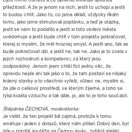
příležitostí. A že je jenom na nich, jestli to uchopí a jestli
to budou chtít. Jako to, co jsme dělali, vždycky říkám
tomu, jako jsme stimulovali poptávku, a teď je otázka,
jestli se nám to podařilo a jestli si toto vedení města
uvědomuje a jestli bude chtít v tom projektu pokračovat,
kterej si myslím, že měl hroznej smysl. A jestli ano, tak se
bude pokračovat dál, a jestli ne, tak ne. Jako je to zcela v
jejich rozhodnutí a kompetenci, za který jsou
zodpovědný. Jenom jsem chtěl říct jednu věc, že
opravdu nejde ani tak jako o to, že tam postaví se nějaký
krásný stavby a to všechno vyřeší, vůbec ne, myslím si,
že jde o celkový prostředí, ve kterým žijeme, a toho se
týká kvalita vzduchu a tak dále, jo, ale to je toho součástí.
Štěpánka ČECHOVÁ, moderátorka:
Je vidět, že ten projekt lidi zajímá, protože k tomu
směřuje i jeden z dotazů, který nám přišel: Dobrý den, byl
jste v porotě soutěže na Černou louku, zvítězil ateliér