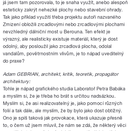
já jsem tam pozorovala, to je snaha využít, anebo alespoň
esteticky zakrýt nehezké plochy nebo stavební ohrady.
Tak jako příklad využití třeba projektu autoři nazvaného
Zmizení obložili zrcadlovými nebo zrcadlovými plochami
nevzhledný dálniční most u Berouna. Ten efekt je
výrazný, ale realisticky existuje materiál, který je dost
odolný, aby posloužil jako zrcadlová plocha, odolal
vandalům, povětrnostním vlivům, je to nápad uveditelný
do praxe?
Adam GEBRIAN, architekt, kritik, teoretik, propagátor
architektury:
Tohle je nápad grafického studia Laboratoř Petra Babáka
a myslím si, že je třeba ho brát s určitou nadsázkou.
Myslím si, že asi realizovatelný je, jako pomocí různých
folií a tak dále, ale myslím, že by bylo jako dost obtížný.
Ono je spíš taková jak provokace, která ukazuje přesně
to, o čem už jsem mluvil, že nám se zdá, že některý věci