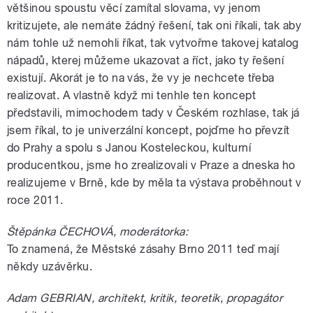
většinou spoustu věcí zamítal slovama, vy jenom
kritizujete, ale nemáte žádný řešení, tak oni říkali, tak aby
nám tohle už nemohli říkat, tak vytvořme takovej katalog
nápadů, kterej můžeme ukazovat a říct, jako ty řešení
existují. Akorát je to na vás, že vy je nechcete třeba
realizovat. A vlastně když mi tenhle ten koncept
představili, mimochodem tady v Českém rozhlase, tak já
jsem říkal, to je univerzální koncept, pojďme ho převzít
do Prahy a spolu s Janou Kosteleckou, kulturní
producentkou, jsme ho zrealizovali v Praze a dneska ho
realizujeme v Brně, kde by měla ta výstava proběhnout v
roce 2011.
Štěpánka ČECHOVÁ, moderátorka:
To znamená, že Městské zásahy Brno 2011 teď mají
někdy uzávěrku.
Adam GEBRIAN, architekt, kritik, teoretik, propagátor