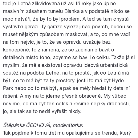
teď je Letná zlikvidovaná už asi tři roky jako úplně
masivním zásahem tunelu Blanka a v podstatě nikdo se
moc netváří, že by to byl problém. A teď se tam chystá
výstavba garáží. Ty garáže vylézají nad povrch, budou se
muset nějakým způsobem maskovat, a to, co mně vadí
na tom nejvíc, je to, že se opravdu uvažuje bez
koncepčně, to znamená, že se začínáme bavit o
detailech místo toho, abysme se bavili o celku. Takže já si
myslím, že měla existovat opravdu ideová urbanistická
soutěž na podobu Letné, na to prostě, jak co Letná má
být, co to má být za ty prostory, jestli to má být Hyde
Park nebo co to má být, a pak se měly hledat ty detailní
řešení. A my na to jdeme přesně obráceně. My vůbec
nevíme, co má být ten celek a řešíme nějaký drobnosti,
jo, ale tak se to nedá vyřešit nikdy.
Štěpánka ČECHOVÁ, moderátorka:
Tak pojďme k tomu třetímu opakujícímu se trendu, který