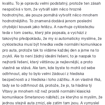
kvalitu. To je opravdu velmi podstatný, protože ten zásah
nespočívá v tom, že vytváří sám něco hrozně
hodnotnýho, ale pouze pomáhá vytvořit něco mnohem
hodnotnějšího. To znamená dodává jenom poslední
chybějící kousek jako řetězu. A navrhuje cyklostezku
teda v tom úseku, který jste popsala, a vychází z
takovýho předpokladu, že my si automaticky myslíme, že
cyklostezka musí být hnedka vedle normální komunikace
pro auta, protože tak to vídáme každej den a jsme na to
zvyklí. Ale to není žádný ideální řešení, to je naopak to
nejhorší řešení, který většinou je nejlevnější, a proto
vlastně se stává. Ale tam, kde byste to mohli od sebe
odtrhnout, aby to bylo velmi žádoucí z hlediska
bezpečnosti a z hlediska i toho zážitku. A on vlastně říká,
tady se to odtrhnout dá, protože, že jo, ta hladina tý
Vltavy je mnohem níž než prostě normální klasická
komunikace Smetanovo nábřeží, ze kterýho si myslím, že
jednou stejně auta zmizí, ale zatím tam jsou. A vymyslel