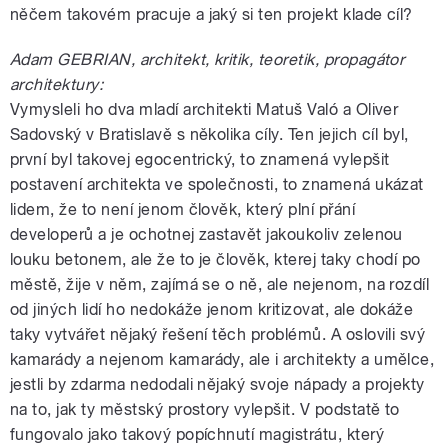
něčem takovém pracuje a jaký si ten projekt klade cíl?
Adam GEBRIAN, architekt, kritik, teoretik, propagátor
architektury:
Vymysleli ho dva mladí architekti Matuš Való a Oliver
Sadovský v Bratislavě s několika cíly. Ten jejich cíl byl,
první byl takovej egocentrický, to znamená vylepšit
postavení architekta ve společnosti, to znamená ukázat
lidem, že to není jenom člověk, který plní přání
developerů a je ochotnej zastavět jakoukoliv zelenou
louku betonem, ale že to je člověk, kterej taky chodí po
městě, žije v něm, zajímá se o ně, ale nejenom, na rozdíl
od jiných lidí ho nedokáže jenom kritizovat, ale dokáže
taky vytvářet nějaký řešení těch problémů. A oslovili svý
kamarády a nejenom kamarády, ale i architekty a umělce,
jestli by zdarma nedodali nějaký svoje nápady a projekty
na to, jak ty městský prostory vylepšit. V podstatě to
fungovalo jako takový popíchnutí magistrátu, který