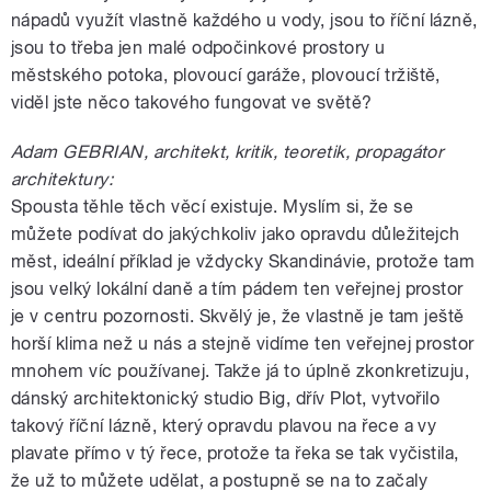
nápadů využít vlastně každého u vody, jsou to říční lázně,
jsou to třeba jen malé odpočinkové prostory u
městského potoka, plovoucí garáže, plovoucí tržiště,
viděl jste něco takového fungovat ve světě?
Adam GEBRIAN, architekt, kritik, teoretik, propagátor
architektury:
Spousta těhle těch věcí existuje. Myslím si, že se
můžete podívat do jakýchkoliv jako opravdu důležitejch
měst, ideální příklad je vždycky Skandinávie, protože tam
jsou velký lokální daně a tím pádem ten veřejnej prostor
je v centru pozornosti. Skvělý je, že vlastně je tam ještě
horší klima než u nás a stejně vidíme ten veřejnej prostor
mnohem víc používanej. Takže já to úplně zkonkretizuju,
dánský architektonický studio Big, dřív Plot, vytvořilo
takový říční lázně, který opravdu plavou na řece a vy
plavate přímo v tý řece, protože ta řeka se tak vyčistila,
že už to můžete udělat, a postupně se na to začaly