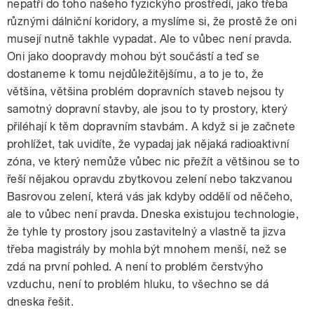
nepatří do toho našeho fyzickýho prostředí, jako třeba
různými dálniční koridory, a myslíme si, že prostě že oni
musejí nutně takhle vypadat. Ale to vůbec není pravda.
Oni jako doopravdy mohou být součástí a teď se
dostaneme k tomu nejdůležitějšímu, a to je to, že
většina, většina problém dopravních staveb nejsou ty
samotný dopravní stavby, ale jsou to ty prostory, který
přiléhají k těm dopravním stavbám. A když si je začnete
prohlížet, tak uvidíte, že vypadaj jak nějaká radioaktivní
zóna, ve který nemůže vůbec nic přežít a většinou se to
řeší nějakou opravdu zbytkovou zelení nebo takzvanou
Basrovou zelení, která vás jak kdyby oddělí od něčeho,
ale to vůbec není pravda. Dneska existujou technologie,
že tyhle ty prostory jsou zastavitelný a vlastně ta jizva
třeba magistrály by mohla být mnohem menší, než se
zdá na první pohled. A není to problém čerstvýho
vzduchu, není to problém hluku, to všechno se dá
dneska řešit.