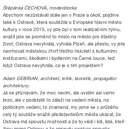
Štěpánka ČECHOVÁ, moderátorka:
Abychom nezůstávali stále jen v Praze a okolí, pojďme
také k Ostravě, která soutěžila o Evropské hlavní město
kultury v roce 2015, vy jste byl v tom realizačním týmu,
snažil jste se proměnit to místo na město pro šťastný
život, Ostrava nevyhrála, vyhrála Plzeň, ale přesto, vy jste
navrhovali městskou čtvrť třetího tisíciletí s kulturními
institucemi, školkami i bydlením na Černé louce, teď
když Ostrava nevyhrála, co je s tím projektem?
Adam GEBRIAN, architekt, kritik, teoretik, propagátor
architektury:
Já se přiznávám, že moc nevím, ale uvidím asi velmi
brzo, ale v podstatě to záleží na vedení města, na
politickým vedení, to znamená, my jsme se v průběhu
celý tý soutěže snažili představitelům města ukázat, že
Ostrava má spoustu možností a že to vědí i lidi, lidé, kteří
žijou mimo Ostravu a že opravdu existuje spousta