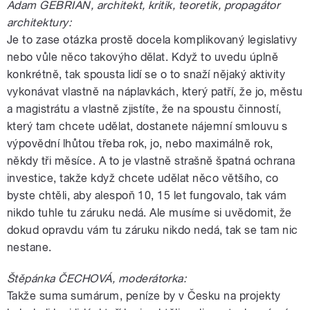
Adam GEBRIAN, architekt, kritik, teoretik, propagátor
architektury:
Je to zase otázka prostě docela komplikovaný legislativy
nebo vůle něco takovýho dělat. Když to uvedu úplně
konkrétně, tak spousta lidí se o to snaží nějaký aktivity
vykonávat vlastně na náplavkách, který patří, že jo, městu
a magistrátu a vlastně zjistíte, že na spoustu činností,
který tam chcete udělat, dostanete nájemní smlouvu s
výpovědní lhůtou třeba rok, jo, nebo maximálně rok,
někdy tři měsíce. A to je vlastně strašně špatná ochrana
investice, takže když chcete udělat něco většího, co
byste chtěli, aby alespoň 10, 15 let fungovalo, tak vám
nikdo tuhle tu záruku nedá. Ale musíme si uvědomit, že
dokud opravdu vám tu záruku nikdo nedá, tak se tam nic
nestane.
Štěpánka ČECHOVÁ, moderátorka:
Takže suma sumárum, peníze by v Česku na projekty