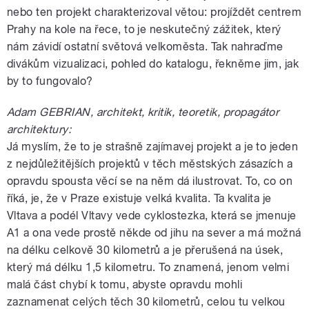
nebo ten projekt charakterizoval větou: projíždět centrem
Prahy na kole na řece, to je neskutečný zážitek, který
nám závidí ostatní světová velkoměsta. Tak nahraďme
divákům vizualizaci, pohled do katalogu, řekněme jim, jak
by to fungovalo?
Adam GEBRIAN, architekt, kritik, teoretik, propagátor
architektury:
Já myslím, že to je strašně zajímavej projekt a je to jeden
z nejdůležitějších projektů v těch městských zásazích a
opravdu spousta věcí se na něm dá ilustrovat. To, co on
říká, je, že v Praze existuje velká kvalita. Ta kvalita je
Vltava a podél Vltavy vede cyklostezka, která se jmenuje
A1 a ona vede prostě někde od jihu na sever a má možná
na délku celkově 30 kilometrů a je přerušená na úsek,
který má délku 1,5 kilometru. To znamená, jenom velmi
malá část chybí k tomu, abyste opravdu mohli
zaznamenat celých těch 30 kilometrů, celou tu velkou