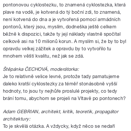
pontonovou cyklostezku, to znamená cyklostezka, která
plave na vodě, je kotvená do tý boční zdi, to znamená,
není kotvená do dna a je vytvořená pomocí armádních
pontonů, který jsou, myslím, dodneška ještě celkem
běžně k dispozici, takže ty její náklady vlastně spočítal
celkově asi na 10 milionů korun. A myslím si, že by to byl
opravdu velkej zážitek a opravdu by to vytvořilo tu
mnohem věští kvalitu, než jak se zdá.
Štěpánka ČECHOVÁ, moderátorka:
Je to relativně velice levné, protože tady pamatujeme
daleko kratší cyklostezky za téměř stonásobně vyšší
hodnoty, to jsou ty nejhůře proslulé projekty, co tedy
brání tomu, abychom se projeli na Vltavě po pontonech?
Adam GEBRIAN, architekt, kritik, teoretik, propagátor
architektury:
To je skvělá otázka. A vždycky, když něco se nedaří