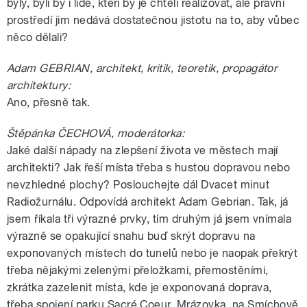
byly, byli by i lidé, kteří by je chtěli realizovat, ale právní
prostředí jim nedává dostatečnou jistotu na to, aby vůbec
něco dělali?
Adam GEBRIAN, architekt, kritik, teoretik, propagátor
architektury:
Ano, přesně tak.
Štěpánka ČECHOVÁ, moderátorka:
Jaké další nápady na zlepšení života ve městech mají
architekti? Jak řeší místa třeba s hustou dopravou nebo
nevzhledné plochy? Poslouchejte dál Dvacet minut
Radiožurnálu. Odpovídá architekt Adam Gebrian. Tak, já
jsem říkala tři výrazné prvky, tím druhým já jsem vnímala
výrazně se opakující snahu buď skrýt dopravu na
exponovaných místech do tunelů nebo je naopak překrýt
třeba nějakými zelenými přeložkami, přemostěními,
zkrátka zazelenit místa, kde je exponovaná doprava,
třeba spojení parku Sacré Coeur, Mrázovka, na Smíchově