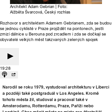
Architekt Adam Gebrian | Foto:
Alžběta Švarcová, Český rozhlas
Rozhovor s architektem Adamem Gebrianem, zda se budou
se jednou cyklisté v Praze projíždět na pontonech, jestli
zmizí dálnice u Berouna pod zrcadlem i zda se dočkají se
obyvatelé velkých měst takzvaných zelených spojek
19:28
Narodil se roku 1979, vystudoval architekturu v Liberci
a později také postgraduál v Los Angeles. Kromě
tohoto města žil, studoval a pracoval také v
Amsterodamu, Rotterdamu, Praze, Paříži nebo