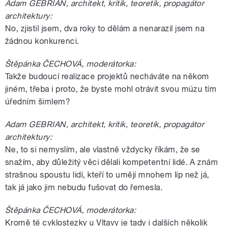
Adam GEBRIAN, architekt, kritik, teoretik, propagátor
architektury:
No, zjistil jsem, dva roky to dělám a nenarazil jsem na
žádnou konkurenci.
Štěpánka ČECHOVÁ, moderátorka:
Takže budoucí realizace projektů necháváte na někom
jiném, třeba i proto, že byste mohl otrávit svou múzu tím
úředním šimlem?
Adam GEBRIAN, architekt, kritik, teoretik, propagátor
architektury:
Ne, to si nemyslím, ale vlastně vždycky říkám, že se
snažím, aby důležitý věci dělali kompetentní lidé. A znám
strašnou spoustu lidí, kteří to umějí mnohem líp než já,
tak já jako jim nebudu fušovat do řemesla.
Štěpánka ČECHOVÁ, moderátorka:
Kromě té cyklostezky u Vltavy je tady i dalších několik