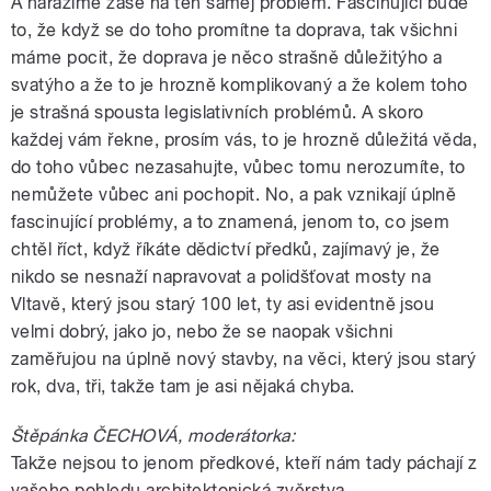
A narazíme zase na ten samej problém. Fascinující bude
to, že když se do toho promítne ta doprava, tak všichni
máme pocit, že doprava je něco strašně důležitýho a
svatýho a že to je hrozně komplikovaný a že kolem toho
je strašná spousta legislativních problémů. A skoro
každej vám řekne, prosím vás, to je hrozně důležitá věda,
do toho vůbec nezasahujte, vůbec tomu nerozumíte, to
nemůžete vůbec ani pochopit. No, a pak vznikají úplně
fascinující problémy, a to znamená, jenom to, co jsem
chtěl říct, když říkáte dědictví předků, zajímavý je, že
nikdo se nesnaží napravovat a polidšťovat mosty na
Vltavě, který jsou starý 100 let, ty asi evidentně jsou
velmi dobrý, jako jo, nebo že se naopak všichni
zaměřujou na úplně nový stavby, na věci, který jsou starý
rok, dva, tři, takže tam je asi nějaká chyba.
Štěpánka ČECHOVÁ, moderátorka:
Takže nejsou to jenom předkové, kteří nám tady páchají z
vašeho pohledu architektonická zvěrstva.