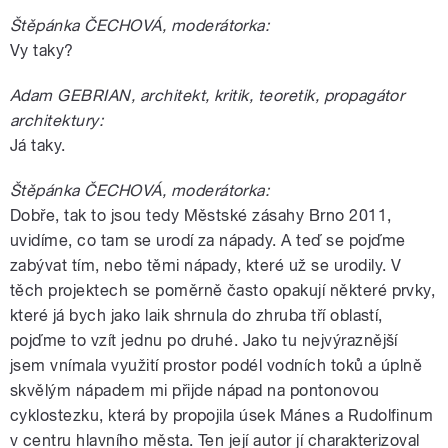
Štěpánka ČECHOVÁ, moderátorka:
Vy taky?
Adam GEBRIAN, architekt, kritik, teoretik, propagátor
architektury:
Já taky.
Štěpánka ČECHOVÁ, moderátorka:
Dobře, tak to jsou tedy Městské zásahy Brno 2011,
uvidíme, co tam se urodí za nápady. A teď se pojďme
zabývat tím, nebo těmi nápady, které už se urodily. V
těch projektech se poměrně často opakují některé prvky,
které já bych jako laik shrnula do zhruba tří oblastí,
pojďme to vzít jednu po druhé. Jako tu nejvýraznější
jsem vnímala využití prostor podél vodních toků a úplně
skvělým nápadem mi přijde nápad na pontonovou
cyklostezku, která by propojila úsek Mánes a Rudolfinum
v centru hlavního města. Ten její autor jí charakterizoval