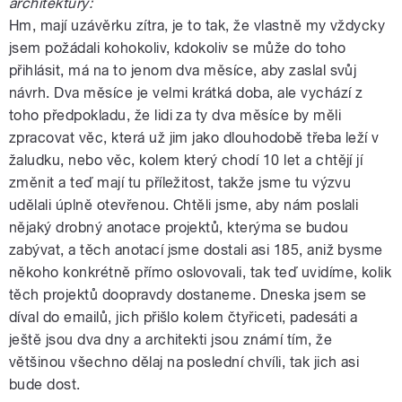
architektury:
Hm, mají uzávěrku zítra, je to tak, že vlastně my vždycky
jsem požádali kohokoliv, kdokoliv se může do toho
přihlásit, má na to jenom dva měsíce, aby zaslal svůj
návrh. Dva měsíce je velmi krátká doba, ale vychází z
toho předpokladu, že lidi za ty dva měsíce by měli
zpracovat věc, která už jim jako dlouhodobě třeba leží v
žaludku, nebo věc, kolem který chodí 10 let a chtějí jí
změnit a teď mají tu příležitost, takže jsme tu výzvu
udělali úplně otevřenou. Chtěli jsme, aby nám poslali
nějaký drobný anotace projektů, kterýma se budou
zabývat, a těch anotací jsme dostali asi 185, aniž bysme
někoho konkrétně přímo oslovovali, tak teď uvidíme, kolik
těch projektů doopravdy dostaneme. Dneska jsem se
díval do emailů, jich přišlo kolem čtyřiceti, padesáti a
ještě jsou dva dny a architekti jsou známí tím, že
většinou všechno dělaj na poslední chvíli, tak jich asi
bude dost.