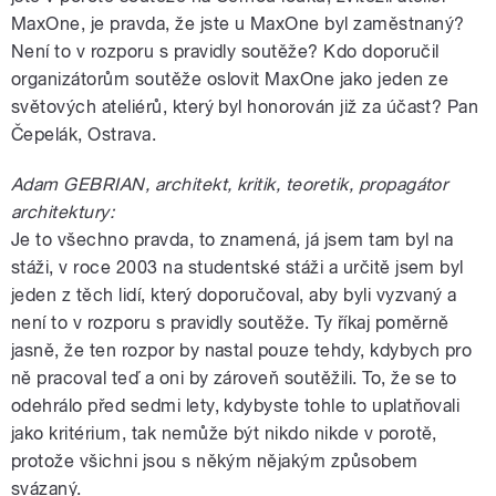
MaxOne, je pravda, že jste u MaxOne byl zaměstnaný?
Není to v rozporu s pravidly soutěže? Kdo doporučil
organizátorům soutěže oslovit MaxOne jako jeden ze
světových ateliérů, který byl honorován již za účast? Pan
Čepelák, Ostrava.
Adam GEBRIAN, architekt, kritik, teoretik, propagátor
architektury:
Je to všechno pravda, to znamená, já jsem tam byl na
stáži, v roce 2003 na studentské stáži a určitě jsem byl
jeden z těch lidí, který doporučoval, aby byli vyzvaný a
není to v rozporu s pravidly soutěže. Ty říkaj poměrně
jasně, že ten rozpor by nastal pouze tehdy, kdybych pro
ně pracoval teď a oni by zároveň soutěžili. To, že se to
odehrálo před sedmi lety, kdybyste tohle to uplatňovali
jako kritérium, tak nemůže být nikdo nikde v porotě,
protože všichni jsou s někým nějakým způsobem
svázaný.