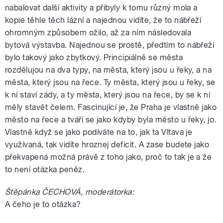
nabalovat další aktivity a přibyly k tomu různý mola a
kopie těhle těch lázní a najednou vidíte, že to nábřeží
ohromným způsobem ožilo, až za ním následovala
bytová výstavba. Najednou se prostě, předtím to nábřeží
bylo takový jako zbytkový. Principiálně se města
rozdělujou na dva typy, na města, který jsou u řeky, a na
města, který jsou na řece. Ty města, který jsou u řeky, se
k ní staví zády, a ty města, který jsou na řece, by se k ní
měly stavět čelem. Fascinující je, že Praha je vlastně jako
město na řece a tváří se jako kdyby byla město u řeky, jo.
Vlastně když se jako podíváte na to, jak ta Vltava je
využívaná, tak vidíte hroznej deficit. A zase budete jako
překvapená možná právě z toho jako, proč to tak je a že
to není otázka peněz.
Štěpánka ČECHOVÁ, moderátorka:
A čeho je to otázka?