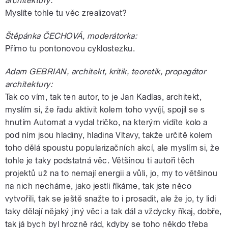
architektury:
Myslíte tohle tu věc zrealizovat?
Štěpánka ČECHOVÁ, moderátorka:
Přímo tu pontonovou cyklostezku.
Adam GEBRIAN, architekt, kritik, teoretik, propagátor
architektury:
Tak co vím, tak ten autor, to je Jan Kadlas, architekt,
myslím si, že řadu aktivit kolem toho vyvíjí, spojil se s
hnutím Automat a vydal tričko, na kterým vidíte kolo a
pod ním jsou hladiny, hladina Vltavy, takže určitě kolem
toho dělá spoustu popularizačních akcí, ale myslím si, že
tohle je taky podstatná věc. Většinou ti autoři těch
projektů už na to nemají energii a vůli, jo, my to většinou
na nich necháme, jako jestli říkáme, tak jste něco
vytvořili, tak se ještě snažte to i prosadit, ale že jo, ty lidi
taky dělají nějaký jiný věci a tak dál a vždycky říkaj, dobře,
tak já bych byl hrozně rád, kdyby se toho někdo třeba