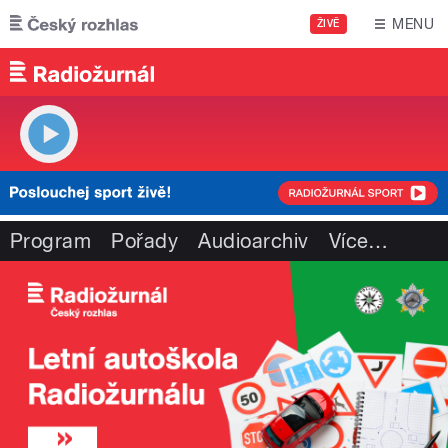
Přejít k hlavnímu obsahu
MENU
ŽIVĚ
Program
Pořady
Audioarchiv
Více
…