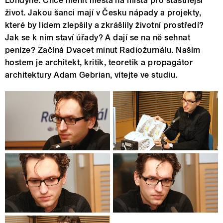
Londýně. Chce měnit města na místa pro šťastnější
život. Jakou šanci mají v Česku nápady a projekty,
které by lidem zlepšily a zkrášlily životní prostředí?
Jak se k nim staví úřady? A dají se na ně sehnat
peníze? Začíná Dvacet minut Radiožurnálu. Naším
hostem je architekt, kritik, teoretik a propagátor
architektury Adam Gebrian, vítejte ve studiu.