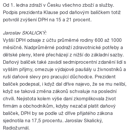
Od 1. ledna zdraží v Česku všechno zboží a služby.
Podpis prezidenta Klause pod daňovým balíčkem totiž
potvrdil zvýšení DPH na 15 a 21 procent.
Jaroslav SKALICKÝ:
Vyšší DPH odsaje z účtu průměrné rodiny 600 až 1000
měsíčně. Nadprůměrné podraží zdravotnické potřeby a
dětské pleny, které přecházejí z nižší do základní sazby.
Daňový balíček také zavádí sedmiprocentní zdanění lidí s
vyšším příjmy, omezuje výdajové paušály u živnostníků a
ruší daňové slevy pro pracující důchodce. Prezident
balíček podepsal, i když dal dříve najevo, že se mu nelíbí,
když se taková změna zákonů schvaluje na poslední
chvíli. Nejistota kolem výše daní zkomplikovala život
firmám a obchodníkům, kdyby nezačal platit daňový
balíček, DPH by se podle už dříve přijatého zákona
sjednotila na 17,5 procentu. Jaroslav Skalický,
Radiožurnál.