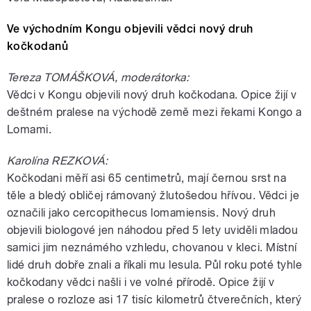
Ve východním Kongu objevili vědci nový druh
kočkodanů
Tereza TOMÁŠKOVÁ, moderátorka:
Vědci v Kongu objevili nový druh kočkodana. Opice žijí v
deštném pralese na východě země mezi řekami Kongo a
Lomami.
Karolína REZKOVÁ:
Kočkodani měří asi 65 centimetrů, mají černou srst na
těle a bledý obličej rámovaný žlutošedou hřívou. Vědci je
označili jako cercopithecus lomamiensis. Nový druh
objevili biologové jen náhodou před 5 lety uviděli mladou
samici jim neznámého vzhledu, chovanou v kleci. Místní
lidé druh dobře znali a říkali mu lesula. Půl roku poté tyhle
kočkodany vědci našli i ve volné přírodě. Opice žijí v
pralese o rozloze asi 17 tisíc kilometrů čtverečních, který