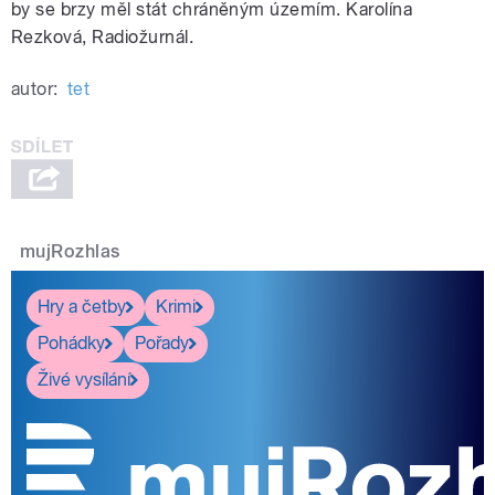
by se brzy měl stát chráněným územím. Karolína
Rezková, Radiožurnál.
autor:
tet
mujRozhlas
Hry a četby
Krimi
Pohádky
Pořady
Živé vysílání