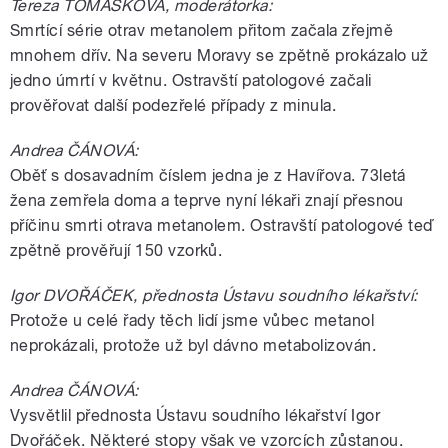
Tereza TOMÁŠKOVÁ, moderátorka:
Smrtící série otrav metanolem přitom začala zřejmě
mnohem dřív. Na severu Moravy se zpětně prokázalo už
jedno úmrtí v květnu. Ostravští patologové začali
prověřovat další podezřelé případy z minula.
Andrea ČÁNOVÁ:
Oběť s dosavadním číslem jedna je z Havířova. 73letá
žena zemřela doma a teprve nyní lékaři znají přesnou
příčinu smrti otrava metanolem. Ostravští patologové teď
zpětně prověřují 150 vzorků.
Igor DVOŘÁČEK, přednosta Ústavu soudního lékařství:
Protože u celé řady těch lidí jsme vůbec metanol
neprokázali, protože už byl dávno metabolizován.
Andrea ČÁNOVÁ:
Vysvětlil přednosta Ústavu soudního lékařství Igor
Dvořáček. Některé stopy však ve vzorcích zůstanou.