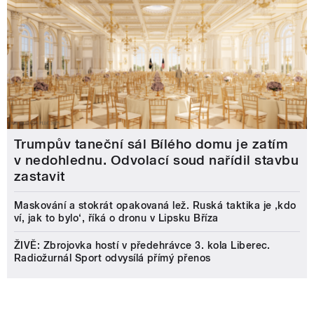
Trumpův taneční sál Bílého domu je zatím
v nedohlednu. Odvolací soud nařídil stavbu
zastavit
Maskování a stokrát opakovaná lež. Ruská taktika je ‚kdo
ví, jak to bylo‘, říká o dronu v Lipsku Bříza
ŽIVĚ: Zbrojovka hostí v předehrávce 3. kola Liberec.
Radiožurnál Sport odvysílá přímý přenos