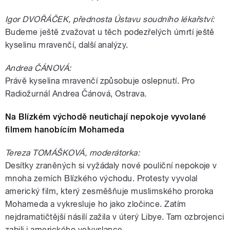
Igor DVOŘÁČEK, přednosta Ústavu soudního lékařství:
Budeme ještě zvažovat u těch podezřelých úmrtí ještě
kyselinu mravenčí, další analýzy.
Andrea ČÁNOVÁ:
Právě kyselina mravenčí způsobuje oslepnutí. Pro
Radiožurnál Andrea Čánová, Ostrava.
Na Blízkém východě neutichají nepokoje vyvolané
filmem hanobícím Mohameda
Tereza TOMÁŠKOVÁ, moderátorka:
Desítky zraněných si vyžádaly nové pouliční nepokoje v
mnoha zemích Blízkého východu. Protesty vyvolal
americký film, který zesměšňuje muslimského proroka
Mohameda a vykresluje ho jako zločince. Zatím
nejdramatičtější násilí zažila v úterý Libye. Tam ozbrojenci
zabili i amerického velvyslance.