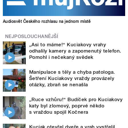
Audiosvět Českého rozhlasu na jednom místě
NEJPOSLOUCHANĚJŠÍ
„Asi to máme!“ Kuciakovy vrahy
odhalily kamery a zapomenutý telefon.
Pomohl i nečekaný svědek
Manipulace s těly a chyba patologa.
Šetření Kuciakovy vraždy provázely
otázky, zbraň se nenašla
„Ruce vzhůru!“ Budíček pro Kuciakovy
katy byl zlomový, poprvé někdo
s vraždou spojil Kočnera
Kuciak otevřel dveře a vrah vystřelil.