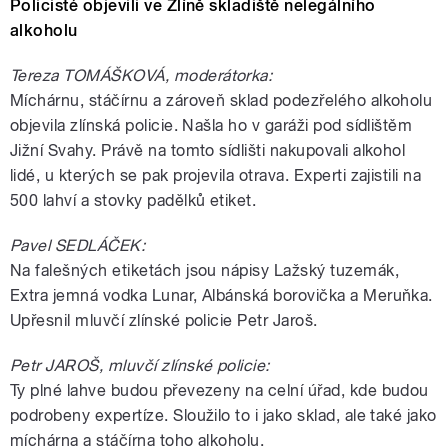
Policisté objevili ve Zlíně skladiště nelegálního
alkoholu
Tereza TOMÁŠKOVÁ, moderátorka:
Míchárnu, stáčírnu a zároveň sklad podezřelého alkoholu
objevila zlínská policie. Našla ho v garáži pod sídlištěm
Jižní Svahy. Právě na tomto sídlišti nakupovali alkohol
lidé, u kterých se pak projevila otrava. Experti zajistili na
500 lahví a stovky padělků etiket.
Pavel SEDLÁČEK:
Na falešných etiketách jsou nápisy Lažský tuzemák,
Extra jemná vodka Lunar, Albánská borovička a Meruňka.
Upřesnil mluvčí zlínské policie Petr Jaroš.
Petr JAROŠ, mluvčí zlínské policie:
Ty plné lahve budou převezeny na celní úřad, kde budou
podrobeny expertíze. Sloužilo to i jako sklad, ale také jako
míchárna a stáčírna toho alkoholu.