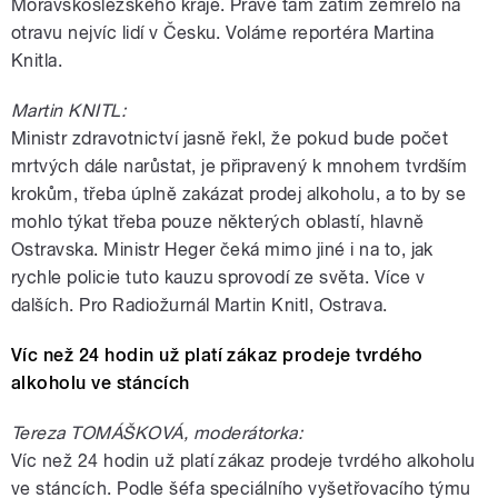
Moravskoslezského kraje. Právě tam zatím zemřelo na
otravu nejvíc lidí v Česku. Voláme reportéra Martina
Knitla.
Martin KNITL:
Ministr zdravotnictví jasně řekl, že pokud bude počet
mrtvých dále narůstat, je připravený k mnohem tvrdším
krokům, třeba úplně zakázat prodej alkoholu, a to by se
mohlo týkat třeba pouze některých oblastí, hlavně
Ostravska. Ministr Heger čeká mimo jiné i na to, jak
rychle policie tuto kauzu sprovodí ze světa. Více v
dalších. Pro Radiožurnál Martin Knitl, Ostrava.
Víc než 24 hodin už platí zákaz prodeje tvrdého
alkoholu ve stáncích
Tereza TOMÁŠKOVÁ, moderátorka:
Víc než 24 hodin už platí zákaz prodeje tvrdého alkoholu
ve stáncích. Podle šéfa speciálního vyšetřovacího týmu