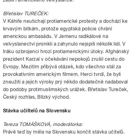
Břetislav TUREČEK:
V Káhiře neutichají protiamerické protesty a dochází ke
krvavým bitkám, protože egyptská policie chrání
americkou ambasádu. V Jemenu radikálové na
velvyslanectví pronikli a zahynulo nejspíš několik lidí. V
Iráku ozbrojenci hrozí protiamerickými útoky. Afghánský
prezident Karzaí v očekávání nepokojů zrušil cestu do
Evropy. Mezitím přibývá otázek, kdo všechno stál za
provokativním americkým filmem. Herci tvrdí, že byli
zneužiti a jejich výroky prý někdo dodatečně nadaboval
do podoby protimuslimských urážek. Břetislav Tureček,
Český rozhlas, Blízký východ.
Stávka učiltelů na Slovensku
Tereza TOMÁŠKOVÁ, moderátorka:
Právě teď by měla na Slovensku končit stávka učitelů.