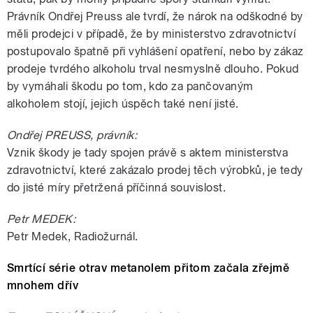
Právník Ondřej Preuss ale tvrdí, že nárok na odškodné by
měli prodejci v případě, že by ministerstvo zdravotnictví
postupovalo špatně při vyhlášení opatření, nebo by zákaz
prodeje tvrdého alkoholu trval nesmyslně dlouho. Pokud
by vymáhali škodu po tom, kdo za pančovaným
alkoholem stojí, jejich úspěch také není jisté.
Ondřej PREUSS, právník:
Vznik škody je tady spojen právě s aktem ministerstva
zdravotnictví, které zakázalo prodej těch výrobků, je tedy
do jisté míry přetržená příčinná souvislost.
Petr MEDEK:
Petr Medek, Radiožurnál.
Smrtící série otrav metanolem přitom začala zřejmě
mnohem dřív