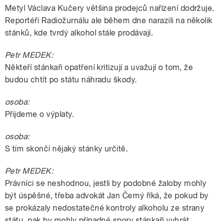
Metyl Václava Kučery většina prodejců nařízení dodržuje.
Reportéři Radiožurnálu ale během dne narazili na několik
stánků, kde tvrdý alkohol stále prodávají.
Petr MEDEK:
Někteří stánkaři opatření kritizují a uvažují o tom, že
budou chtít po státu náhradu škody.
osoba:
Přijdeme o výplaty.
osoba:
S tím skončí nějaký stánky určitě.
Petr MEDEK:
Právníci se neshodnou, jestli by podobné žaloby mohly
být úspěšné, třeba advokát Jan Černý říká, že pokud by
se prokázaly nedostatečné kontroly alkoholu ze strany
státu, pak by mohly případné spory stánkaři vyhrát.