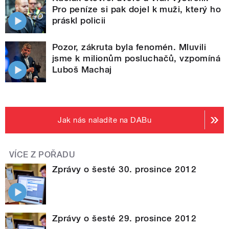
Pro peníze si pak dojel k muži, který ho
práskl policii
Pozor, zákruta byla fenomén. Mluvili
jsme k milionům posluchačů, vzpomíná
Luboš Machaj
Jak nás naladíte na DABu
VÍCE Z POŘADU
Zprávy o šesté 30. prosince 2012
Zprávy o šesté 29. prosince 2012