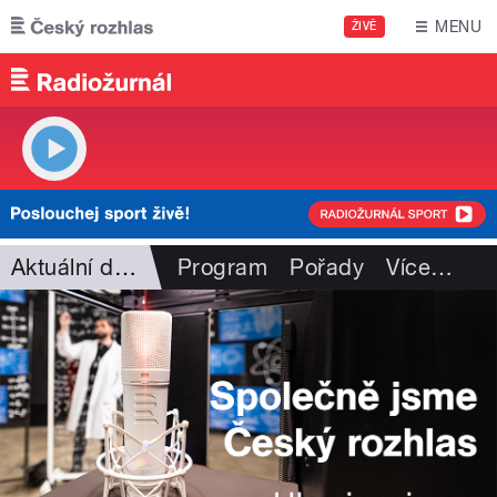
Přejít k hlavnímu obsahu
MENU
ŽIVĚ
Aktuální dění
Program
Pořady
Více
…