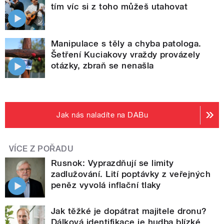
tím víc si z toho můžeš utahovat
Manipulace s těly a chyba patologa.
Šetření Kuciakovy vraždy provázely
otázky, zbraň se nenašla
Jak nás naladíte na DABu
VÍCE Z POŘADU
Rusnok: Vyprazdňují se limity
zadlužování. Lití poptávky z veřejných
peněz vyvolá inflační tlaky
Jak těžké je dopátrat majitele dronu?
Dálková identifikace je hudba blízké