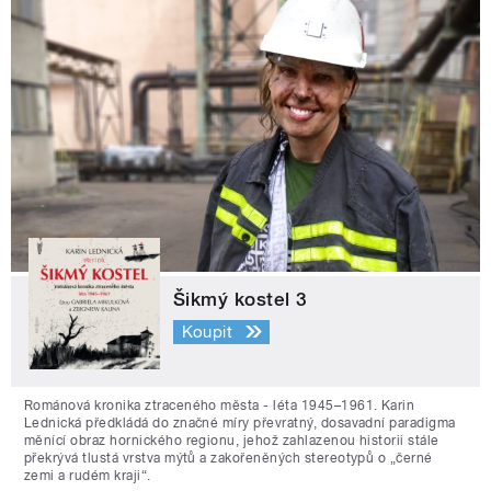
Šikmý kostel 3
Koupit
Románová kronika ztraceného města - léta 1945–1961. Karin
Lednická předkládá do značné míry převratný, dosavadní paradigma
měnící obraz hornického regionu, jehož zahlazenou historii stále
překrývá tlustá vrstva mýtů a zakořeněných stereotypů o „černé
zemi a rudém kraji“.