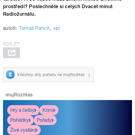
prostředí? Poslechněte si celých Dvacet minut
Radiožurnálu.
autoři:
Tomáš Pancíř
,
vpl
Všechny díly pořadu na mujRozhlas
mujRozhlas
Hry a četby
Krimi
Pohádky
Pořady
Živé vysílání