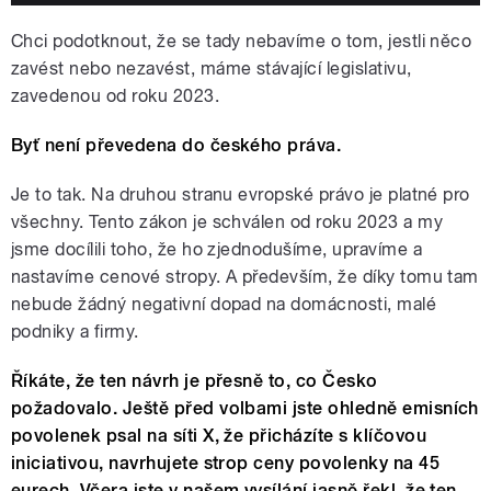
Chci podotknout, že se tady nebavíme o tom, jestli něco
zavést nebo nezavést, máme stávající legislativu,
zavedenou od roku 2023.
Byť není převedena do českého práva.
Je to tak. Na druhou stranu evropské právo je platné pro
všechny. Tento zákon je schválen od roku 2023 a my
jsme docílili toho, že ho zjednodušíme, upravíme a
nastavíme cenové stropy. A především, že díky tomu tam
nebude žádný negativní dopad na domácnosti, malé
podniky a firmy.
Říkáte, že ten návrh je přesně to, co Česko
požadovalo. Ještě před volbami jste ohledně emisních
povolenek psal na síti X, že přicházíte s klíčovou
iniciativou, navrhujete strop ceny povolenky na 45
eurech. Včera jste v našem vysílání jasně řekl, že ten