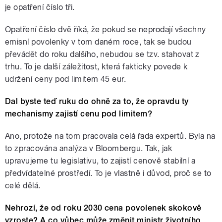
je opatření číslo tři.
Opatření číslo dvě říká, že pokud se neprodají všechny
emisní povolenky v tom daném roce, tak se budou
převádět do roku dalšího, nebudou se tzv. stahovat z
trhu. To je další záležitost, která fakticky povede k
udržení ceny pod limitem 45 eur.
Dal byste teď ruku do ohně za to, že opravdu ty
mechanismy zajistí cenu pod limitem?
Ano, protože na tom pracovala celá řada expertů. Byla na
to zpracována analýza v Bloombergu. Tak, jak
upravujeme tu legislativu, to zajistí cenově stabilní a
předvídatelné prostředí. To je vlastně i důvod, proč se to
celé dělá.
Nehrozí, že od roku 2030 cena povolenek skokově
vzroste? A co vůbec může změnit ministr životního