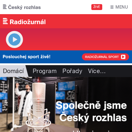
Přejít k hlavnímu obsahu
MENU
ŽIVĚ
Domácí
Program
Pořady
Více
…