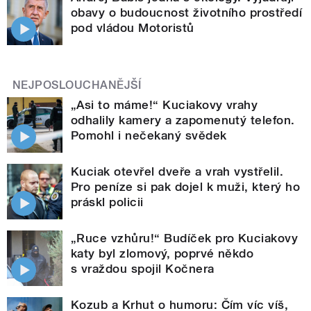
obavy o budoucnost životního prostředí
pod vládou Motoristů
NEJPOSLOUCHANĚJŠÍ
„Asi to máme!“ Kuciakovy vrahy
odhalily kamery a zapomenutý telefon.
Pomohl i nečekaný svědek
Kuciak otevřel dveře a vrah vystřelil.
Pro peníze si pak dojel k muži, který ho
práskl policii
„Ruce vzhůru!“ Budíček pro Kuciakovy
katy byl zlomový, poprvé někdo
s vraždou spojil Kočnera
Kozub a Krhut o humoru: Čím víc víš,