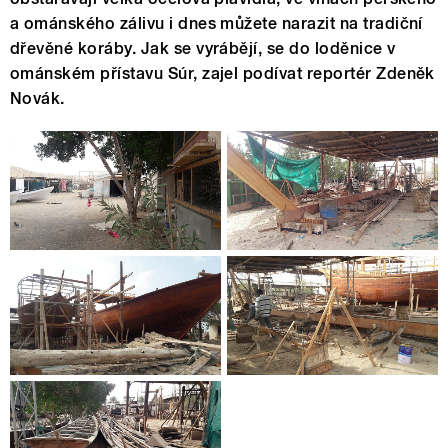
a ománského zálivu i dnes můžete narazit na tradiční
dřevěné koráby. Jak se vyrábějí, se do loděnice v
ománském přístavu Súr, zajel podívat reportér Zdeněk
Novák.