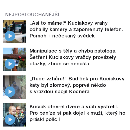
NEJPOSLOUCHANĚJŠÍ
„Asi to máme!“ Kuciakovy vrahy
odhalily kamery a zapomenutý telefon.
Pomohl i nečekaný svědek
Manipulace s těly a chyba patologa.
Šetření Kuciakovy vraždy provázely
otázky, zbraň se nenašla
„Ruce vzhůru!“ Budíček pro Kuciakovy
katy byl zlomový, poprvé někdo
s vraždou spojil Kočnera
Kuciak otevřel dveře a vrah vystřelil.
Pro peníze si pak dojel k muži, který ho
práskl policii