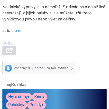
Na daleké výpravy jako námořník Sindibád na nich už lidé
nevyrážejí, z jejich paluby si ale můžete užít třeba
vyhlídkovou plavbu nebo výlet za delfíny.
autor:
and
Všechny díly pořadu na mujRozhlas
mujRozhlas
Hry a četby
Krimi
Pohádky
Pořady