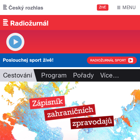
Přejít k hlavnímu obsahu
MENU
ŽIVĚ
Cestování
Program
Pořady
Více
…