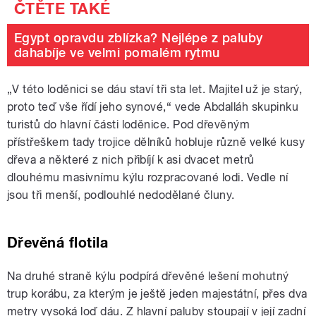
Egypt opravdu zblízka? Nejlépe z paluby
dahabíje ve velmi pomalém rytmu
„
V této loděnici se dáu staví tři sta let. Majitel už je starý,
proto teď vše řídí jeho synové,“ vede Abdalláh skupinku
turistů do hlavní části loděnice. Pod dřevěným
přístřeškem tady trojice dělníků hobluje různě velké kusy
dřeva a některé z nich přibíjí k asi dvacet metrů
dlouhému masivnímu kýlu rozpracované lodi. Vedle ní
jsou tři menší, podlouhlé nedodělané čluny.
Dřevěná flotila
Na druhé straně kýlu podpírá dřevěné lešení mohutný
trup korábu, za kterým je ještě jeden majestátní, přes dva
metry vysoká loď dáu. Z hlavní paluby stoupají v její zadní