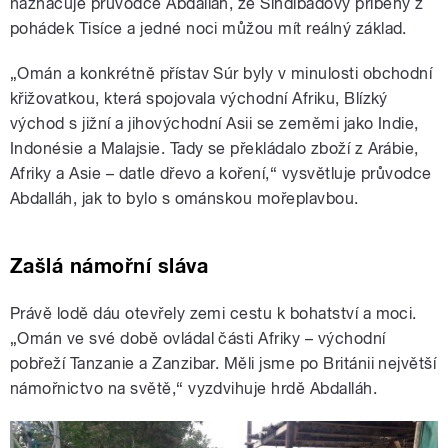
naznačuje průvodce Abdalláh, že Sindibádovy příběhy z
pohádek Tisíce a jedné noci můžou mít reálný základ.
„
Omán a konkrétně přístav Súr byly v minulosti obchodní
křižovatkou, která spojovala východní Afriku, Blízký
východ s jižní a jihovýchodní Asii se zeměmi jako Indie,
Indonésie a Malajsie. Tady se překládalo zboží z Arábie,
Afriky a Asie – datle dřevo a koření,“ vysvětluje průvodce
Abdalláh, jak to bylo s ománskou mořeplavbou.
Zašlá námořní sláva
Právě lodě dáu otevřely zemi cestu k bohatství a moci.
„Omán ve své době ovládal části Afriky – východní
pobřeží Tanzanie a Zanzibar. Měli jsme po Británii největší
námořnictvo na světě,“ vyzdvihuje hrdě Abdalláh.