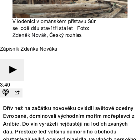
V loděnici v ománském přístavu Súr
se lodě dáu staví tři sta let | Foto:
Zdeněk Novák
, Český rozhlas
Zápisník Zdeňka Nováka
3:40
Dřív než na začátku novověku ovládli světové oceány
Evropané, dominovali východním mořím mořeplavci z
Arábie. Do vln vyráželi nejčastěji na lodích zvaných
dáu. Přestože teď většinu námořního obchodu
obstarávají velká ocelová plavidla, ve vlnách perského