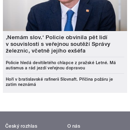
‚Nemám slov.‘ Policie obvinila pět lidí
v souvislosti s veřejnou soutěží Správy
železnic, včetně jejího exšéfa
Policie hledá devítiletého chlapce z pražské Letné. Má
autismus a rád jezdí veřejnou dopravou
Hoří v bratislavské rafinerii Slovnaft. Příčina požáru je
zatím neznámá
Český rozhlas
O nás