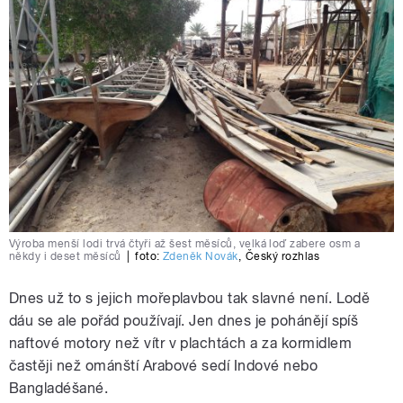
Výroba menší lodi trvá čtyři až šest měsíců, velká loď zabere osm a
někdy i deset měsíců
|
foto:
Zdeněk Novák
,
Český rozhlas
Dnes už to s jejich mořeplavbou tak slavné není. Lodě
dáu se ale pořád používají. Jen dnes je pohánějí spíš
naftové motory než vítr v plachtách a za kormidlem
častěji než ománští Arabové sedí Indové nebo
Bangladéšané.