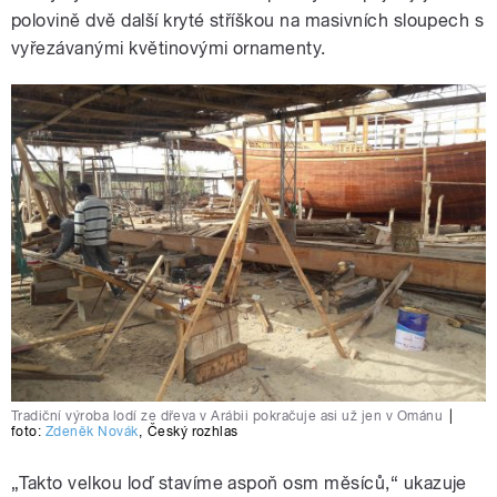
polovině dvě další kryté stříškou na masivních sloupech s
vyřezávanými květinovými ornamenty.
Tradiční výroba lodí ze dřeva v Arábii pokračuje asi už jen v Ománu
|
foto:
Zdeněk Novák
,
Český rozhlas
„
Takto velkou loď stavíme aspoň osm měsíců,“ ukazuje