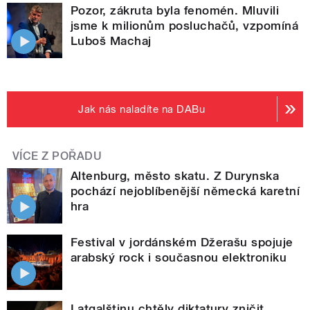
Pozor, zákruta byla fenomén. Mluvili
jsme k milionům posluchačů, vzpomíná
Luboš Machaj
Jak nás naladíte na DABu
VÍCE Z POŘADU
Altenburg, město skatu. Z Durynska
pochází nejoblíbenější německá karetní
hra
Festival v jordánském Džerašu spojuje
arabský rock i současnou elektroniku
Latgalštinu chtěly diktatury zničit.