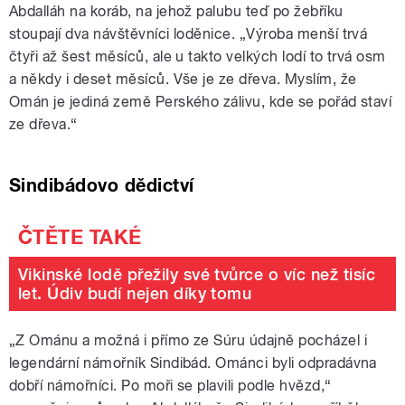
Abdalláh na koráb, na jehož palubu teď po žebříku
stoupají dva návštěvníci loděnice. „Výroba menší trvá
čtyři až šest měsíců, ale u takto velkých lodí to trvá osm
a někdy i deset měsíců. Vše je ze dřeva. Myslím, že
Omán je jediná země Perského zálivu, kde se pořád staví
ze dřeva.“
Sindibádovo dědictví
Vikinské lodě přežily své tvůrce o víc než tisíc
let. Údiv budí nejen díky tomu
„
Z Ománu a možná i přímo ze Súru údajně pocházel i
legendární námořník Sindibád. Ománci byli odpradávna
dobří námořníci. Po moři se plavili podle hvězd,“