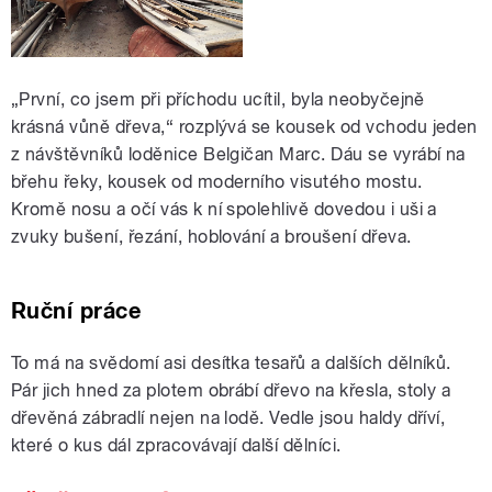
„
První, co jsem při příchodu ucítil, byla neobyčejně
krásná vůně dřeva,“ rozplývá se kousek od vchodu jeden
z návštěvníků loděnice Belgičan Marc. Dáu se vyrábí na
břehu řeky, kousek od moderního visutého mostu.
Kromě nosu a očí vás k ní spolehlivě dovedou i uši a
zvuky bušení, řezání, hoblování a broušení dřeva.
Ruční práce
To má na svědomí asi desítka tesařů a dalších dělníků.
Pár jich hned za plotem obrábí dřevo na křesla, stoly a
dřevěná zábradlí nejen na lodě. Vedle jsou haldy dříví,
které o kus dál zpracovávají další dělníci.