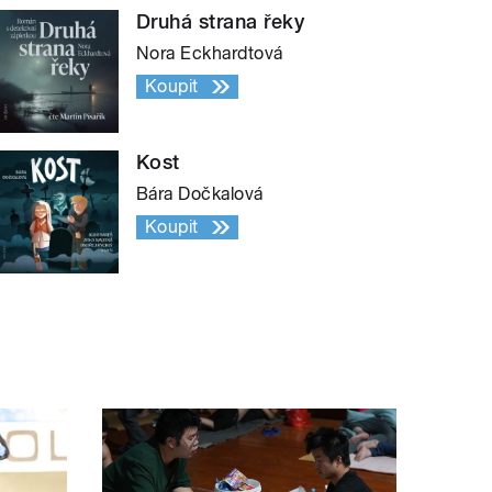
Druhá strana řeky
Nora Eckhardtová
Koupit
Kost
Bára Dočkalová
Koupit