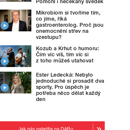
Pomohl i nečekaný svědek
Mikrobiom si tvoříme tím,
co jíme, říká
gastroenterolog. Proč jsou
onemocnění střev na
vzestupu?
Kozub a Krhut o humoru:
Čím víc víš, tím víc si
z toho můžeš utahovat
Ester Ledecká: Nebylo
jednoduché si prosadit dva
sporty. Pro úspěch je
potřeba něco dělat každý
den
Jak nás naladíte na DABu