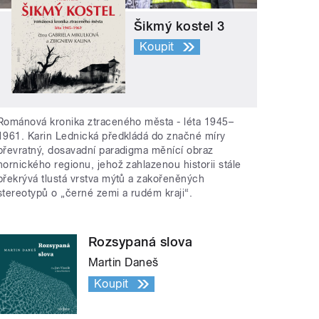
Šikmý kostel 3
Koupit
Románová kronika ztraceného města - léta 1945–
1961. Karin Lednická předkládá do značné míry
převratný, dosavadní paradigma měnící obraz
hornického regionu, jehož zahlazenou historii stále
překrývá tlustá vrstva mýtů a zakořeněných
stereotypů o „černé zemi a rudém kraji“.
Rozsypaná slova
Martin Daneš
Koupit