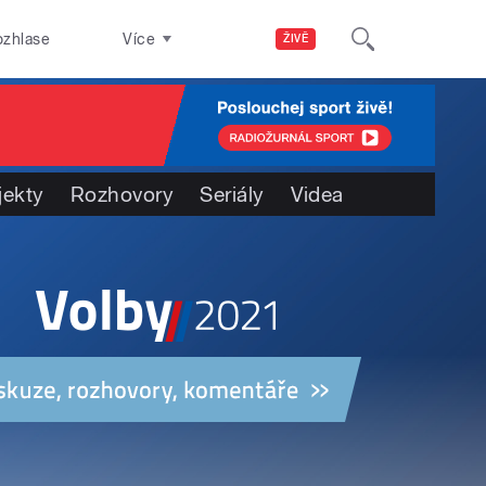
ozhlase
Více
ŽIVĚ
jekty
Rozhovory
Seriály
Videa