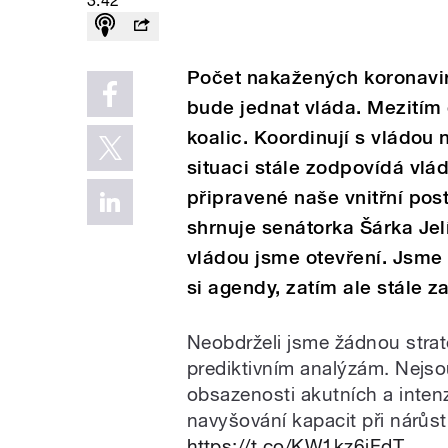
3:42
Počet nakažených koronavi
bude jednat vláda. Mezitím 
koalic. Koordinují s vládou
situaci stále zodpovídá vl
připravené naše vnitřní pos
shrnuje senátorka Šárka Je
vládou jsme otevření. Jsme 
si agendy, zatím ale stále 
Neobdrželi jsme žádnou strat
prediktivním analýzám. Nejso
obsazenosti akutních a intenz
navyšování kapacit při nárů
https://t.co/KW1kz6jFdT