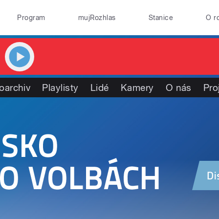
Program
mujRozhlas
Stanice
O r
oarchiv
Playlisty
Lidé
Kamery
O nás
Pro