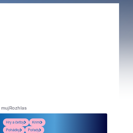
mujRozhlas
Hry a četby
Krimi
Pohádky
Pořady