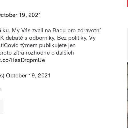
ctober 19, 2021
álku. My Vás zvali na Radu pro zdravotní
 K debatě s odborníky. Bez politiky. Vy
ntiCovid týmem publikujete jen
roto zítra rozhodne o dalších
//t.co/HsaDrqpmUe
is)
October 19, 2021
s