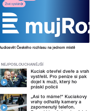
Živé vysílání
Audiosvět Českého rozhlasu na jednom místě
NEJPOSLOUCHANĚJŠÍ
Kuciak otevřel dveře a vrah
vystřelil. Pro peníze si pak
dojel k muži, který ho
práskl policii
„Asi to máme!“ Kuciakovy
vrahy odhalily kamery a
zapomenutý telefon.