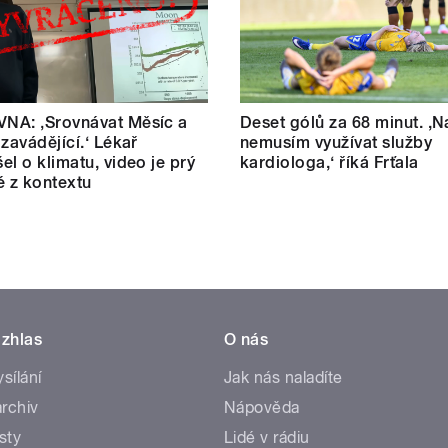
NA: ‚Srovnávat Měsíc a
Deset gólů za 68 minut. ,N
 zavádějící.‘ Lékař
nemusím využívat služby
el o klimatu, video je prý
kardiologa,‘ říká Frťala
é z kontextu
zhlas
O nás
ysílání
Jak nás naladíte
rchiv
Nápověda
sty
Lidé v rádiu