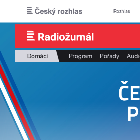
Přejít k hlavnímu obsahu
iRozhlas
Domácí
Program
Pořady
Audi