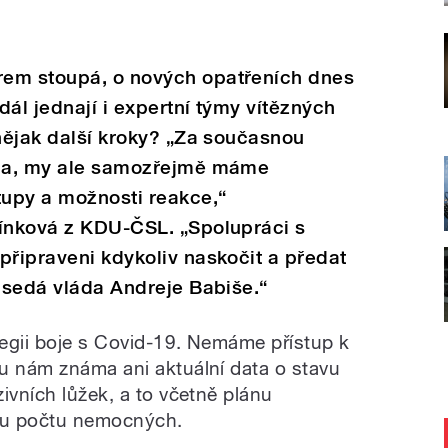
rem stoupá, o nových opatřeních dnes
dál jednají i expertní týmy vítězných
 nějak další kroky? „Za současnou
áda, my ale samozřejmě máme
tupy a možnosti reakce,“
línková z KDU-ČSL. „Spolupráci s
připraveni kdykoliv naskočit a předat
zasedá vláda Andreje Babiše.“
egii boje s Covid-19. Nemáme přístup k
u nám známa ani aktuální data o stavu
ivních lůžek, a to včetně plánu
stu počtu nemocných.