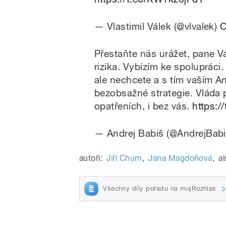
— Vlastimil Válek (@vlvalek)
O
Přestaňte nás urážet, pane V
rizika. Vybízím ke spolupráci.
ale nechcete a s tím vaším A
bezobsažné strategie. Vláda p
opatřeních, i bez vás.
https:
— Andrej Babiš (@AndrejBab
autoři:
Jiří Chum
,
Jana Magdoňová
,
al
Všechny díly pořadu na mujRozhlas