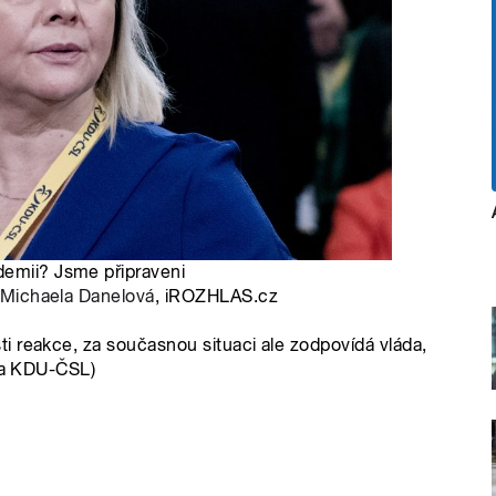
demii? Jsme připraveni
Michaela Danelová
, iROZHLAS.cz
i reakce, za současnou situaci ale zodpovídá vláda,
(za KDU-ČSL)