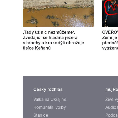
‚Tady už nic nezmůžeme‘.
OVĚŘOV
Zvedající se hladina jezera
Zemi je
s hrochy a krokodýli ohrožuje
přednáš
tisíce Keňanů
vytržen
Český rozhlas
mujRo
Válka na Ukrajině
Živé v
Komunální volby
Audioa
Stanice
Podca