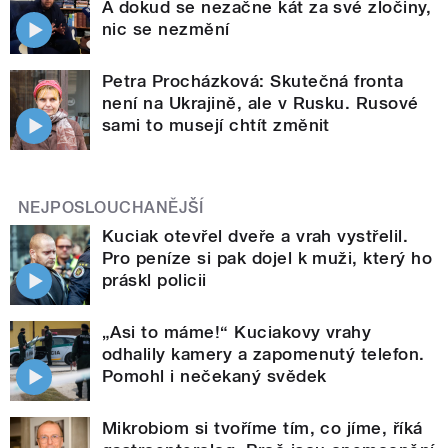
A dokud se nezačne kát za své zločiny,
nic se nezmění
Petra Procházková: Skutečná fronta
není na Ukrajině, ale v Rusku. Rusové
sami to musejí chtít změnit
NEJPOSLOUCHANĚJŠÍ
Kuciak otevřel dveře a vrah vystřelil.
Pro peníze si pak dojel k muži, který ho
práskl policii
„Asi to máme!“ Kuciakovy vrahy
odhalily kamery a zapomenutý telefon.
Pomohl i nečekaný svědek
Mikrobiom si tvoříme tím, co jíme, říká