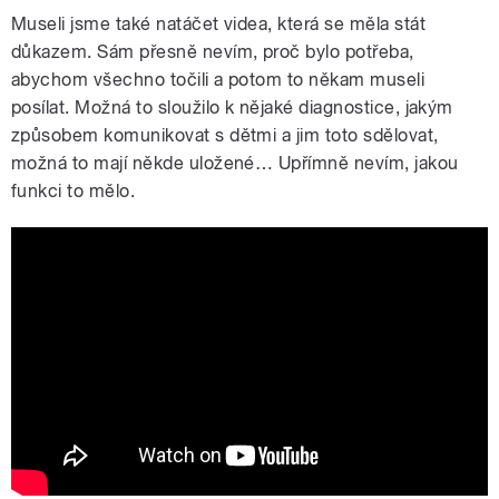
Museli jsme také natáčet videa, která se měla stát
důkazem. Sám přesně nevím, proč bylo potřeba,
abychom všechno točili a potom to někam museli
posílat. Možná to sloužilo k nějaké diagnostice, jakým
způsobem komunikovat s dětmi a jim toto sdělovat,
možná to mají někde uložené… Upřímně nevím, jakou
funkci to mělo.