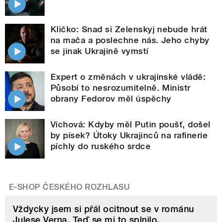
Kličko: Snad si Zelenskyj nebude hrát
na mača a poslechne nás. Jeho chyby
se jinak Ukrajině vymstí
Expert o změnách v ukrajinské vládě:
Působí to nesrozumitelně. Ministr
obrany Fedorov měl úspěchy
Víchová: Kdyby měl Putin poušť, došel
by písek? Útoky Ukrajinců na rafinerie
píchly do ruského srdce
E-SHOP ČESKÉHO ROZHLASU
Vždycky jsem si přál ocitnout se v románu
Julese Verna. Teď se mi to splnilo.