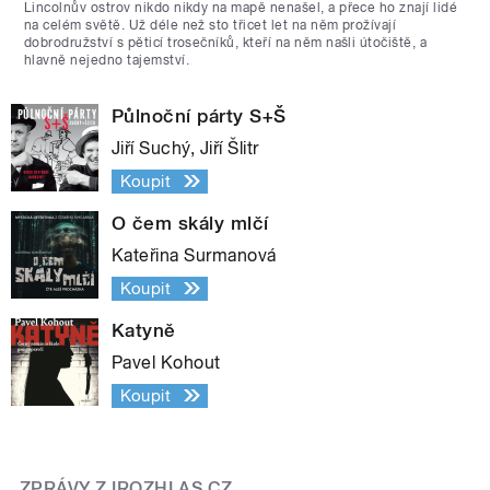
Lincolnův ostrov nikdo nikdy na mapě nenašel, a přece ho znají lidé
na celém světě. Už déle než sto třicet let na něm prožívají
dobrodružství s pěticí trosečníků, kteří na něm našli útočiště, a
hlavně nejedno tajemství.
Půlnoční párty S+Š
Jiří Suchý, Jiří Šlitr
Koupit
O čem skály mlčí
Kateřina Surmanová
Koupit
Katyně
Pavel Kohout
Koupit
ZPRÁVY Z IROZHLAS.CZ