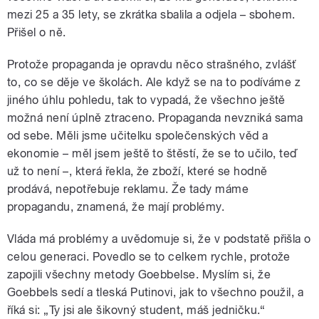
mezi 25 a 35 lety, se zkrátka sbalila a odjela – sbohem.
Přišel o ně.
Protože propaganda je opravdu něco strašného, zvlášť
to, co se děje ve školách. Ale když se na to podíváme z
jiného úhlu pohledu, tak to vypadá, že všechno ještě
možná není úplně ztraceno. Propaganda nevzniká sama
od sebe. Měli jsme učitelku společenských věd a
ekonomie – měl jsem ještě to štěstí, že se to učilo, teď
už to není –, která řekla, že zboží, které se hodně
prodává, nepotřebuje reklamu. Že tady máme
propagandu, znamená, že mají problémy.
Vláda má problémy a uvědomuje si, že v podstatě přišla o
celou generaci. Povedlo se to celkem rychle, protože
zapojili všechny metody Goebbelse. Myslím si, že
Goebbels sedí a tleská Putinovi, jak to všechno použil, a
říká si: „Ty jsi ale šikovný student, máš jedničku.“