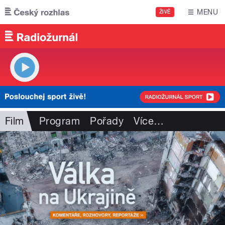
Přejít k hlavnímu obsahu
MENU
ŽIVĚ
Film
Program
Pořady
Více
…