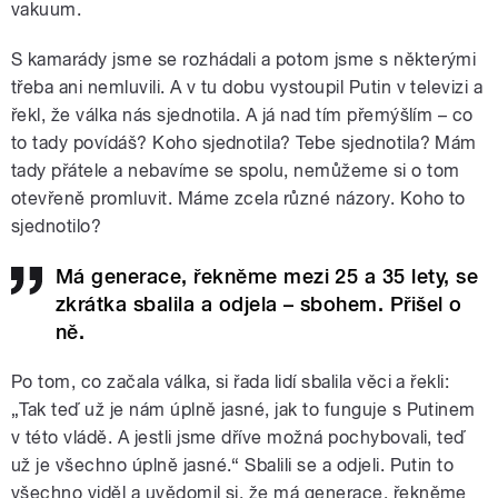
vakuum.
S kamarády jsme se rozhádali a potom jsme s některými
třeba ani nemluvili. A v tu dobu vystoupil Putin v televizi a
řekl, že válka nás sjednotila. A já nad tím přemýšlím – co
to tady povídáš? Koho sjednotila? Tebe sjednotila? Mám
tady přátele a nebavíme se spolu, nemůžeme si o tom
otevřeně promluvit. Máme zcela různé názory. Koho to
sjednotilo?
Má generace, řekněme mezi 25 a 35 lety, se
zkrátka sbalila a odjela – sbohem. Přišel o
ně.
Po tom, co začala válka, si řada lidí sbalila věci a řekli:
„Tak teď už je nám úplně jasné, jak to funguje s Putinem
v této vládě. A jestli jsme dříve možná pochybovali, teď
už je všechno úplně jasné.“ Sbalili se a odjeli. Putin to
všechno viděl a uvědomil si, že má generace, řekněme