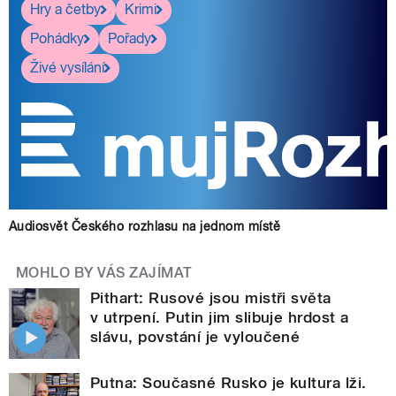
Hry a četby
Krimi
Pohádky
Pořady
Živé vysílání
Audiosvět Českého rozhlasu na jednom místě
MOHLO BY VÁS ZAJÍMAT
Pithart: Rusové jsou mistři světa
v utrpení. Putin jim slibuje hrdost a
slávu, povstání je vyloučené
Putna: Současné Rusko je kultura lži.