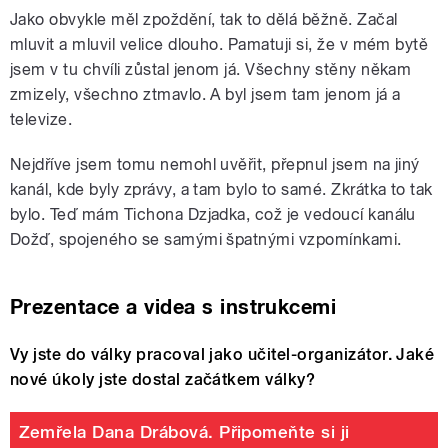
Jako obvykle měl zpoždění, tak to dělá běžně. Začal
mluvit a mluvil velice dlouho. Pamatuji si, že v mém bytě
jsem v tu chvíli zůstal jenom já. Všechny stěny někam
zmizely, všechno ztmavlo. A byl jsem tam jenom já a
televize.
Nejdříve jsem tomu nemohl uvěřit, přepnul jsem na jiný
kanál, kde byly zprávy, a tam bylo to samé. Zkrátka to tak
bylo. Teď mám Tichona Dzjadka, což je vedoucí kanálu
Dožď, spojeného se samými špatnými vzpomínkami.
Prezentace a videa s instrukcemi
Vy jste do války pracoval jako učitel-organizátor. Jaké
nové úkoly jste dostal začátkem války?
Zemřela Dana Drábová. Připomeňte si ji