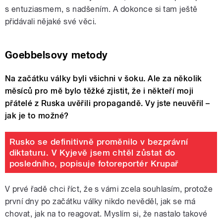
s entuziasmem, s nadšením. A dokonce si tam ještě
přidávali nějaké své věci.
Goebbelsovy metody
Na začátku války byli všichni v šoku. Ale za několik
měsíců pro mě bylo těžké zjistit, že i někteří moji
přátelé z Ruska uvěřili propagandě. Vy jste neuvěřil –
jak je to možné?
Rusko se definitivně proměnilo v bezprávní
diktaturu. V Kyjevě jsem chtěl zůstat do
posledního, popisuje fotoreportér Krupař
V prvé řadě chci říct, že s vámi zcela souhlasím, protože
první dny po začátku války nikdo nevěděl, jak se má
chovat, jak na to reagovat. Myslím si, že nastalo takové