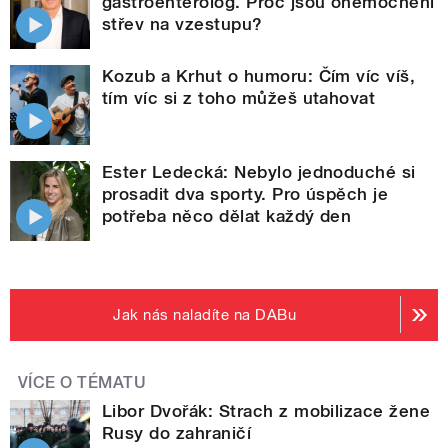
gastroenterolog. Proč jsou onemocnění
střev na vzestupu?
Kozub a Krhut o humoru: Čím víc víš,
tím víc si z toho můžeš utahovat
Ester Ledecká: Nebylo jednoduché si
prosadit dva sporty. Pro úspěch je
potřeba něco dělat každý den
Jak nás naladíte na DABu
VÍCE O TÉMATU
Libor Dvořák: Strach z mobilizace žene
Rusy do zahraničí