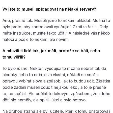
Vy jste to museli uploadovat na nějaké servery?
Ano, přesně tak. Museli jsme to někam ukládat. Možná to
bylo proto, aby kontrolovali vyučující. Zkrátka řekli:
„T
ady
máte instrukce, musíte takto učit.
“
A následně vás někdo
natočí a pošle to někam, ale nevím.
A mluvili ti lidé tak, jak měli, protože se báli, nebo
tomu věřili?
To bylo různé. Někteří vyučující to možná nebrali tak do
hloubky nebo to nebrali za vlastní, někteří se snažili
opravdu vybírat slova a způsob, jak to budou učit. Zkrátka
podle zadání museli odučit nějakou lekci, a to je přesně
to, co udělali. Ale udělali to takovým způsobem, že z toho
děti nic neměly, ale splnili úkol a bylo hotovo.
Na druhou stranu ale byli učitelé, kteří k tomu přistupovali