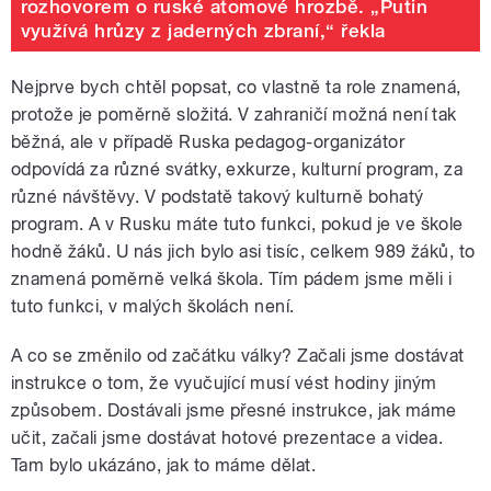
rozhovorem o ruské atomové hrozbě. „Putin
využívá hrůzy z jaderných zbraní,“ řekla
Nejprve bych chtěl popsat, co vlastně ta role znamená,
protože je poměrně složitá. V zahraničí možná není tak
běžná, ale v případě Ruska pedagog-organizátor
odpovídá za různé svátky, exkurze, kulturní program, za
různé návštěvy. V podstatě takový kulturně bohatý
program. A v Rusku máte tuto funkci, pokud je ve škole
hodně žáků. U nás jich bylo asi tisíc, celkem 989 žáků, to
znamená poměrně velká škola. Tím pádem jsme měli i
tuto funkci, v malých školách není.
A co se změnilo od začátku války? Začali jsme dostávat
instrukce o tom, že vyučující musí vést hodiny jiným
způsobem. Dostávali jsme přesné instrukce, jak máme
učit, začali jsme dostávat hotové prezentace a videa.
Tam bylo ukázáno, jak to máme dělat.