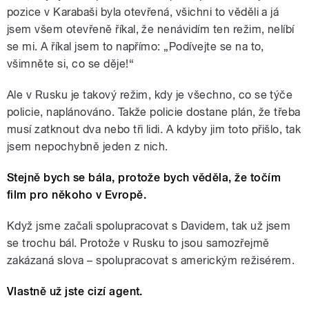
pozice v Karabaši byla otevřená, všichni to věděli a já
jsem všem otevřeně říkal, že nenávidím ten režim, nelíbí
se mi. A říkal jsem to napřímo: „Podívejte se na to,
všimněte si, co se děje!“
Ale v Rusku je takový režim, kdy je všechno, co se týče
policie, naplánováno. Takže policie dostane plán, že třeba
musí zatknout dva nebo tři lidi. A kdyby jim toto přišlo, tak
jsem nepochybně jeden z nich.
Stejně bych se bála, protože bych věděla, že točím
film pro někoho v Evropě.
Když jsme začali spolupracovat s Davidem, tak už jsem
se trochu bál. Protože v Rusku to jsou samozřejmě
zakázaná slova – spolupracovat s americkým režisérem.
Vlastně už jste cizí agent.