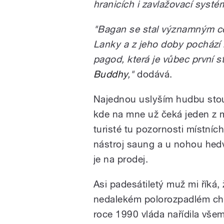
hranicích i zavlažovací systé
"Bagan se stal významným cen
Lanky a z jeho doby pochází 
pagod, která je vůbec první s
Buddhy
,"
dodává.
Najednou uslyším hudbu stou
kde na mne už čeká jeden z m
turisté tu pozornosti místníc
nástroj saung a u nohou hed
je na prodej.
Asi padesátiletý muž mi říká, 
nedalekém polorozpadlém chr
roce 1990 vláda nařídila vše