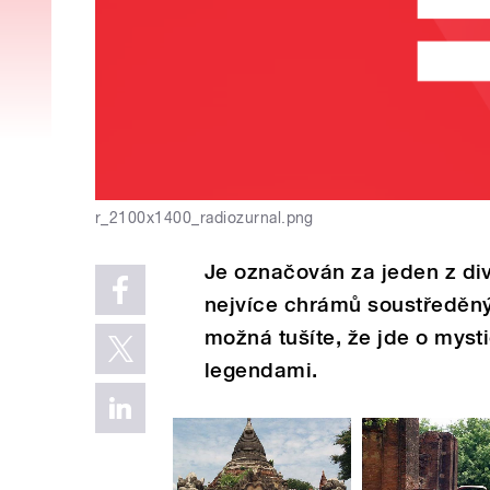
r_2100x1400_radiozurnal.png
Je označován za jeden z div
nejvíce chrámů soustředěný
možná tušíte, že jde o mys
legendami.