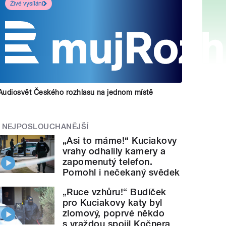
Živé vysílání
Audiosvět Českého rozhlasu na jednom místě
NEJPOSLOUCHANĚJŠÍ
„Asi to máme!“ Kuciakovy
vrahy odhalily kamery a
zapomenutý telefon.
Pomohl i nečekaný svědek
„Ruce vzhůru!“ Budíček
pro Kuciakovy katy byl
zlomový, poprvé někdo
s vraždou spojil Kočnera