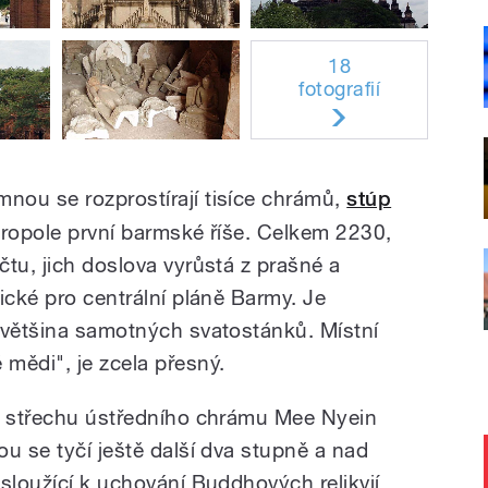
18
fotografií
nou se rozprostírají tisíce chrámů,
stúp
tropole první barmské říše. Celkem 2230,
tu, jich doslova vyrůstá z prašné a
ické pro centrální pláně Barmy. Je
 většina samotných svatostánků. Místní
mědi", je zcela přesný.
cí střechu ústředního chrámu Mee Nyein
u se tyčí ještě další dva stupně a nad
sloužící k uchování Buddhových relikvií