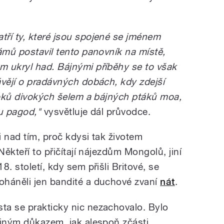
ří ty, které jsou spojené se jménem
ámů postavil tento panovník na místě,
 ukryl had. Bájnými příběhy se to však
ávějí o pradávných dobách, kdy zdejší
útoků divokých šelem a bájných ptáků moa,
ou pagod,"
vysvětluje dál průvodce.
 nad tím, proč kdysi tak životem
Někteří to přičítají nájezdům Mongolů, jiní
. století, kdy sem přišli Britové, se
oháněli jen bandité a duchové zvaní
nát
.
ta se prakticky nic nezachovalo. Bylo
diným důkazem, jak alespoň zčásti