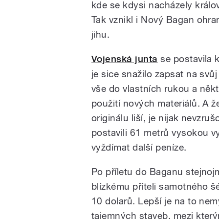
kde se kdysi nacházely králo
Tak vznikl i Nový Bagan ohra
jihu.
Vojenská junta
se postavila
je sice snažilo zapsat na svů
vše do vlastních rukou a něk
použití nových materiálů. A že
originálu liší, je nijak nevzr
postavili 61 metrů vysokou vy
vyždímat další peníze.
Po příletu do Baganu stejnoj
blízkému příteli samotného š
10 dolarů. Lepší je na to nemy
tajemných staveb, mezi který