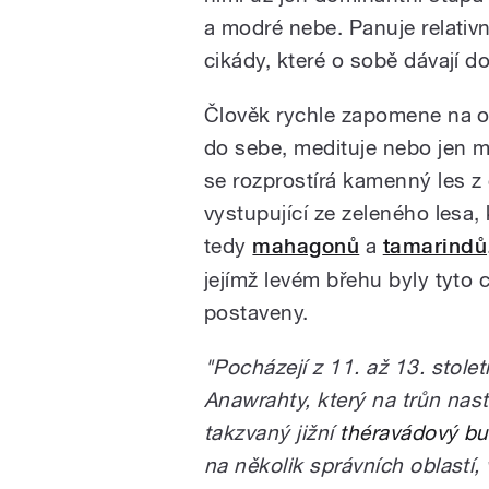
a modré nebe. Panuje relativn
cikády, které o sobě dávají do
Člověk rychle zapomene na ok
do sebe, medituje nebo jen m
se rozprostírá kamenný les z
vystupující ze zeleného lesa,
tedy
mahagonů
a
tamarindů
jejímž levém břehu byly tyto 
postaveny.
"Pocházejí z 11. až 13. stolet
Anawrahty, který na trůn nasto
takzvaný jižní
théravádový b
na několik správních oblastí,