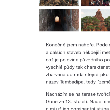
Konečně jsem nahoře. Pode m
a dalších staveb někdejší me
což je polovina původního poč
vyschlé půdy tak charakterist
zbarvená do ruda stejně jako
název Tambadipa, tedy "země 
Nacházím se na terase tvoří
Gone ze 13. století. Nade mno
nimi už jen dominantní stúpa 