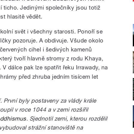
í ticho. Jedinými společníky jsou totiž
st hlasitě vědět.
olní svět i všechny starosti. Ponoří se
lčky pozoruje. A obdivuje. Všude okolo
 červených cihel i šedivých kamenů
 který tvoří hlavně stromy z rodu Khaya,
. V dálce pak lze spatřit řeku Irrawady, na
chrámy před zhruba jedním tisícem let
í. První byly postaveny za vlády krále
upil v roce 1044 a v zemi rozšířil
uddhismus
. Sjednotil zemi, kterou rozdělil
 vybudoval strážní stanoviště na