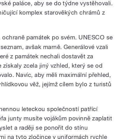
vské paláce, aby se do týdne vystěhovali.
ničující komplex starověkých chrámů z
 k ochraně památek po svém. UNESCO se
j seznam, avšak marně. Generálové vzali
teré z památek nechali dostavět za
 získaly zcela jiný vzhled, který se od
ušovalo. Navíc, aby měli maximální přehled,
hlídkovou věž, jejímž cílem bylo z turistů
mennou leteckou společností patřící
éfa junty musíte vojákům povinně zaplatit
slet a raději se ponořit do stínu
mi na tyto zločince v uniformách rychle