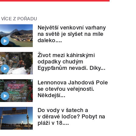
VÍCE Z POŘADU
Největší venkovní varhany
na světě je slyšet na míle
daleko....
Život mezi káhirskými
odpadky chudým
Egypťanům nevadí. Díky...
Lennonova Jahodová Pole
se otevřou veřejnosti.
Někdejší...
Do vody v šatech a
v děravé loďce? Pobyt na
pláži v 18....