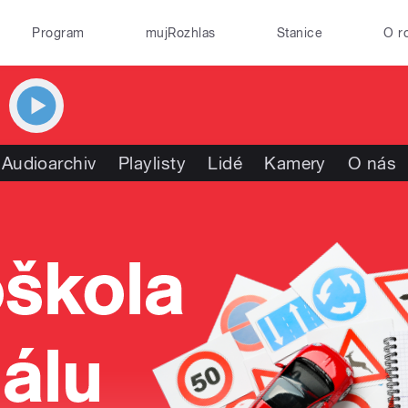
Program
mujRozhlas
Stanice
O r
Audioarchiv
Playlisty
Lidé
Kamery
O nás