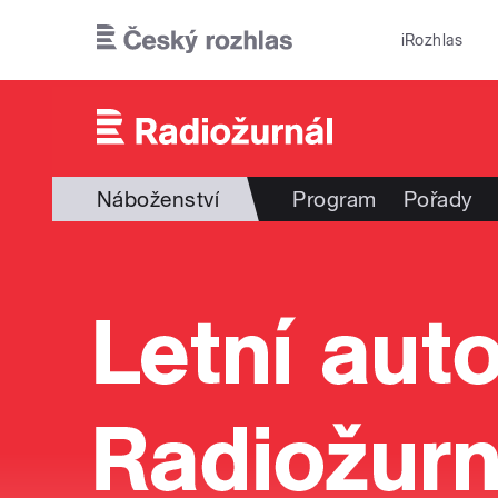
Přejít k hlavnímu obsahu
iRozhlas
Náboženství
Program
Pořady