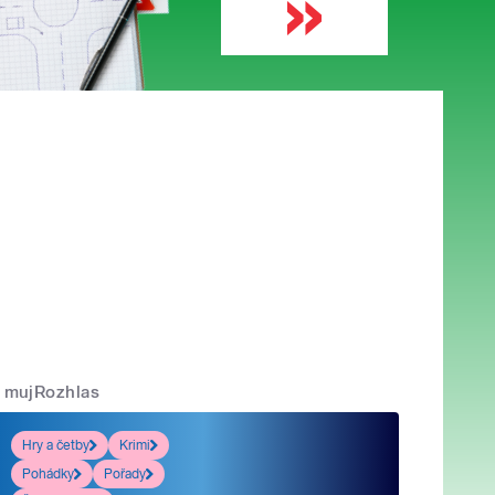
mujRozhlas
Hry a četby
Krimi
Pohádky
Pořady