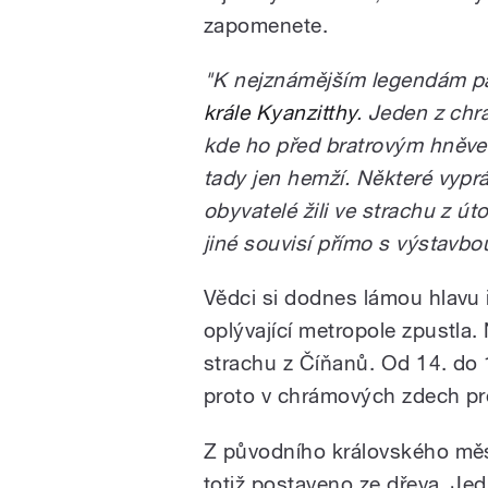
zapomenete.
"K nejznámějším legendám pat
krále Kyanzitthy
. Jeden z chr
kde ho před bratrovým hněvem
tady jen hemží. Některé vypr
obyvatelé žili ve strachu z 
jiné souvisí přímo s výstavb
Vědci si dodnes lámou hlavu i
oplývající metropole zpustla. 
strachu z Číňanů. Od 14. do 18
proto v chrámových zdech pr
Z původního královského měs
totiž postaveno ze dřeva. Je