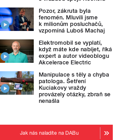
Pozor, zákruta byla
fenomén. Mluvili jsme
k milionům posluchačů,
vzpomíná Luboš Machaj
Elektromobil se vyplatí,
když máte kde nabíjet, říká
expert a autor videoblogu
Akcelerace Electric
Manipulace s těly a chyba
patologa. Šetření
Kuciakovy vraždy
provázely otázky, zbraň se
nenašla
Jak nás naladíte na DABu