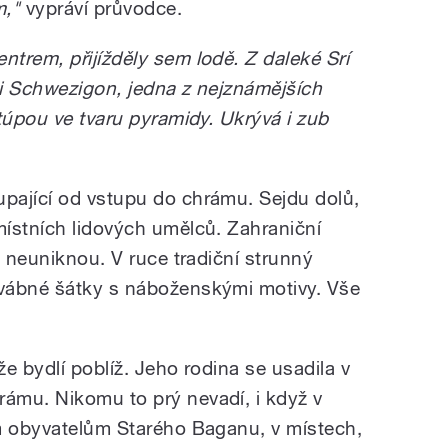
m,"
vypráví průvodce.
trem, přijížděly sem lodě. Z daleké Srí
i Schwezigon, jedna z nejznámějších
túpou ve tvaru pyramidy. Ukrývá i zub
pající od vstupu do chrámu. Sejdu dolů,
ístních lidových umělců. Zahraniční
h neuniknou. V ruce tradiční strunný
vábné šátky s náboženskými motivy. Vše
že bydlí poblíž. Jeho rodina se usadila v
ámu. Nikomu to prý nevadí, i když v
m obyvatelům Starého Baganu, v místech,