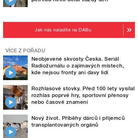
Jak nás naladíte na DABu
VÍCE Z POŘADU
Neobjevené skvosty Česka. Seriál
Radiožurnálu o zajímavých místech,
kde nejsou fronty ani davy lidí
Rozhlasové stovky. Před 100 lety vysílal
rozhlas poprvé hry, sportovní přenosy
nebo časové znamení
Nový život. Příběhy dárců i příjemců
transplantovaných orgánů