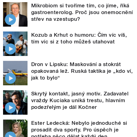
Mikrobiom si tvoříme tím, co jíme, říká
gastroenterolog. Proč jsou onemocnění
střev na vzestupu?
Kozub a Krhut o humoru: Čím víc víš,
tím víc si z toho můžeš utahovat
Dron v Lipsku: Maskování a stokrát
opakovaná lež. Ruská taktika je „kdo ví,
jak to bylo“
Skrytý kontakt, jasný motiv. Zadavatel
vraždy Kuciaka uniká trestu, hlavním
podezřelým je dál Kočner
Ester Ledecká: Nebylo jednoduché si
prosadit dva sporty. Pro úspěch je
potřeba něco dělat každý den