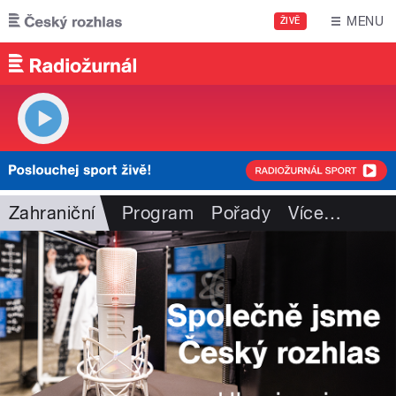
Přejít k hlavnímu obsahu
MENU
ŽIVĚ
Zahraniční
Program
Pořady
Více
…