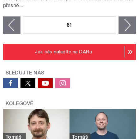
přesně...
STRÁNKY
61
n
zí
Jak nás naladíte na DABu
SLEDUJTE NÁS
KOLEGOVÉ
Tomáš
Tomáš