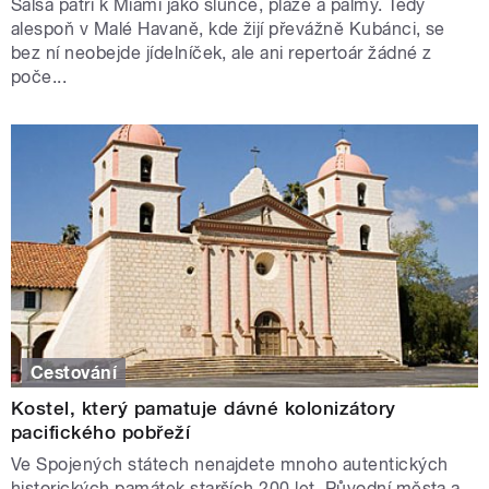
Salsa patří k Miami jako slunce, pláže a palmy. Tedy
alespoň v Malé Havaně, kde žijí převážně Kubánci, se
bez ní neobejde jídelníček, ale ani repertoár žádné z
poče...
Cestování
Kostel, který pamatuje dávné kolonizátory
pacifického pobřeží
Ve Spojených státech nenajdete mnoho autentických
historických památek starších 200 let. Původní města a