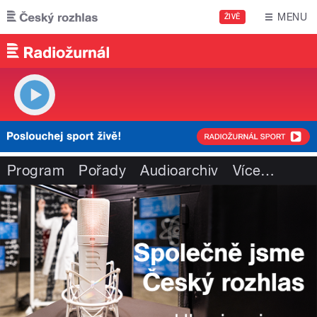
Přejít k hlavnímu obsahu
MENU
ŽIVĚ
Program
Pořady
Audioarchiv
Více
…