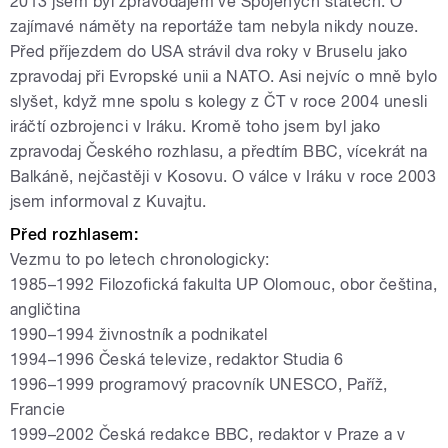
2013 jsem byl zpravodajem ve Spojených státech. O
zajímavé náměty na reportáže tam nebyla nikdy nouze.
Před příjezdem do USA strávil dva roky v Bruselu jako
zpravodaj při Evropské unii a NATO. Asi nejvíc o mně bylo
slyšet, když mne spolu s kolegy z ČT v roce 2004 unesli
iráčtí ozbrojenci v Iráku. Kromě toho jsem byl jako
zpravodaj Českého rozhlasu, a předtím BBC, vícekrát na
Balkáně, nejčastěji v Kosovu. O válce v Iráku v roce 2003
jsem informoval z Kuvajtu.
Před rozhlasem:
Vezmu to po letech chronologicky:
1985–1992 Filozofická fakulta UP Olomouc, obor čeština,
angličtina
1990–1994 živnostník a podnikatel
1994–1996 Česká televize, redaktor Studia 6
1996–1999 programový pracovník UNESCO, Paříž,
Francie
1999–2002 Česká redakce BBC, redaktor v Praze a v