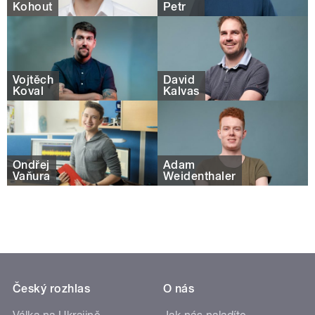
Kohout
Petr
Vojtěch
David
Koval
Kalvas
Ondřej
Adam
Vaňura
Weidenthaler
Český rozhlas
O nás