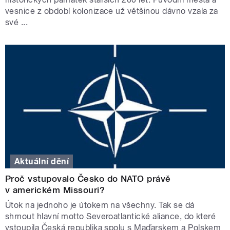
vesnice z období kolonizace už většinou dávno vzala za
své ...
Aktuální dění
Proč vstupovalo Česko do NATO právě
v americkém Missouri?
Útok na jednoho je útokem na všechny. Tak se dá
shrnout hlavní motto Severoatlantické aliance, do které
vstoupila Česká republika spolu s Maďarskem a Polskem