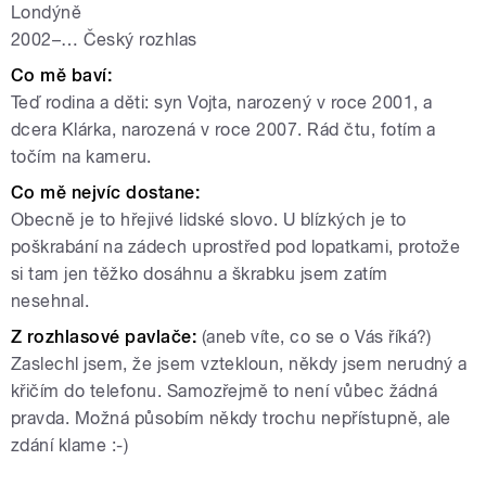
Londýně
2002–… Český rozhlas
Co mě baví:
Teď rodina a děti: syn Vojta, narozený v roce 2001, a
dcera Klárka, narozená v roce 2007. Rád čtu, fotím a
točím na kameru.
Co mě nejvíc dostane:
Obecně je to hřejivé lidské slovo. U blízkých je to
poškrabání na zádech uprostřed pod lopatkami, protože
si tam jen těžko dosáhnu a škrabku jsem zatím
nesehnal.
Z rozhlasové pavlače:
(aneb víte, co se o Vás říká?)
Zaslechl jsem, že jsem vztekloun, někdy jsem nerudný a
křičím do telefonu. Samozřejmě to není vůbec žádná
pravda. Možná působím někdy trochu nepřístupně, ale
zdání klame :-)