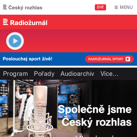
Přejít k hlavnímu obsahu
MENU
ŽIVĚ
Program
Pořady
Audioarchiv
Více
…