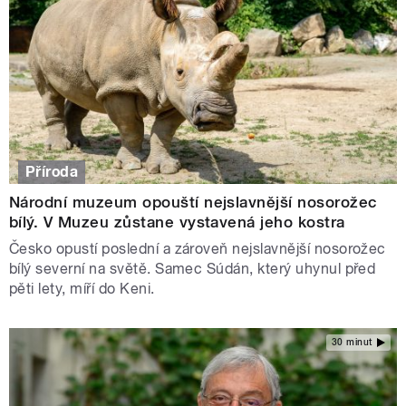
Příroda
Národní muzeum opouští nejslavnější nosorožec
bílý. V Muzeu zůstane vystavená jeho kostra
Česko opustí poslední a zároveň nejslavnější nosorožec
bílý severní na světě. Samec Súdán, který uhynul před
pěti lety, míří do Keni.
30 minut