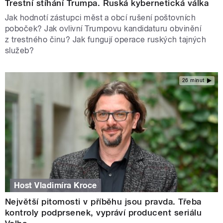
Trestní stíhání Trumpa. Ruská kybernetická válka
Jak hodnotí zástupci měst a obcí rušení poštovních
poboček? Jak ovlivní Trumpovu kandidaturu obvinění
z trestného činu? Jak fungují operace ruských tajných
služeb?
26 minut
Host Vladimíra Kroce
Největší pitomosti v příběhu jsou pravda. Třeba
kontroly podprsenek, vypráví producent seriálu