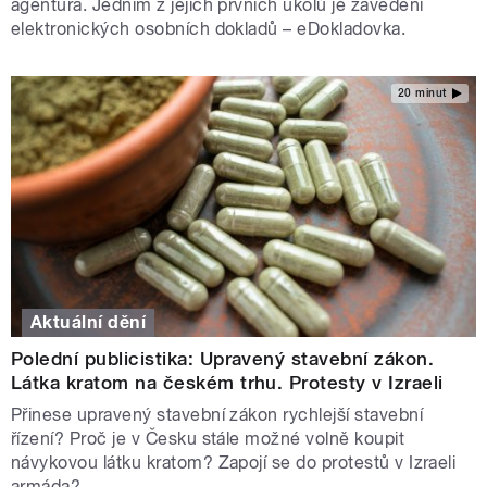
agentura. Jedním z jejích prvních úkolů je zavedení
elektronických osobních dokladů – eDokladovka.
20 minut
Aktuální dění
Polední publicistika: Upravený stavební zákon.
Látka kratom na českém trhu. Protesty v Izraeli
Přinese upravený stavební zákon rychlejší stavební
řízení? Proč je v Česku stále možné volně koupit
návykovou látku kratom? Zapojí se do protestů v Izraeli
armáda?