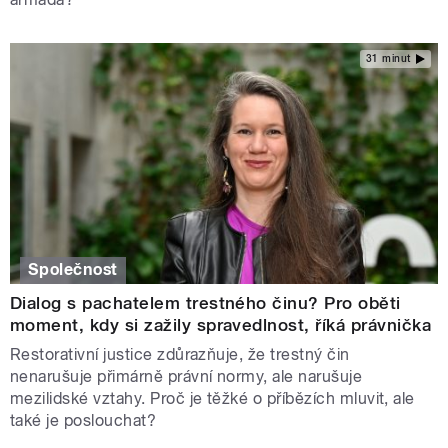
31 minut
Společnost
Dialog s pachatelem trestného činu? Pro oběti
moment, kdy si zažily spravedlnost, říká právnička
Restorativní justice zdůrazňuje, že trestný čin
nenarušuje přimárně právní normy, ale narušuje
mezilidské vztahy. Proč je těžké o příbězích mluvit, ale
také je poslouchat?