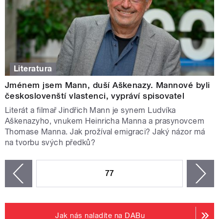
Literatura
Jménem jsem Mann, duší Aškenazy. Mannové byli
českoslovenští vlastenci, vypráví spisovatel
Literát a filmař Jindřich Mann je synem Ludvíka
Aškenazyho, vnukem Heinricha Manna a prasynovcem
Thomase Manna. Jak prožíval emigraci? Jaký názor má
na tvorbu svých předků?
STRÁNKY
77
n
zí
Jak nás naladíte na DABu