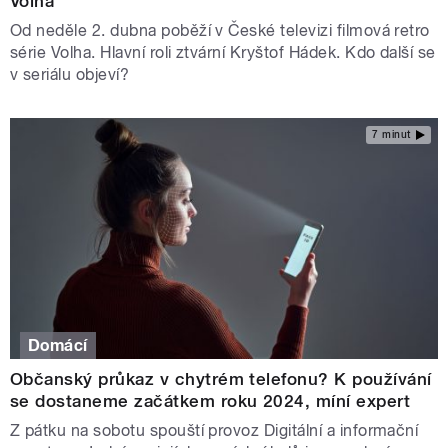
Volha
Od neděle 2. dubna poběží v České televizi filmová retro
série Volha. Hlavní roli ztvární Kryštof Hádek. Kdo další se
v seriálu objeví?
7 minut
Domácí
Občanský průkaz v chytrém telefonu? K používání
se dostaneme začátkem roku 2024, míní expert
Z pátku na sobotu spouští provoz Digitální a informační