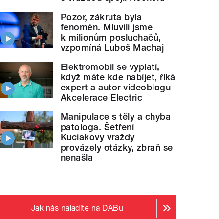
Pozor, zákruta byla
fenomén. Mluvili jsme
k milionům posluchačů,
vzpomíná Luboš Machaj
Elektromobil se vyplatí,
když máte kde nabíjet, říká
expert a autor videoblogu
Akcelerace Electric
Manipulace s těly a chyba
patologa. Šetření
Kuciakovy vraždy
provázely otázky, zbraň se
nenašla
Jak nás naladíte na DABu