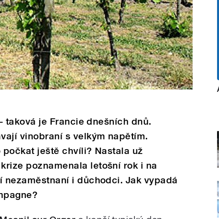
h - taková je Francie dnešních dnů.
vají vinobraní s velkým napětím.
 počkat ještě chvíli? Nastala už
 krize poznamenala letošní rok i na
ásí nezaměstnaní i důchodci. Jak vypadá
ampagne?