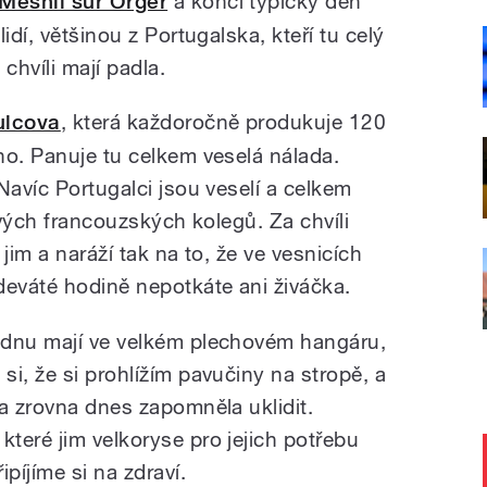
Mesnil sur Orger
a končí typický den
idí, většinou z Portugalska, kteří tu celý
chvíli mají padla.
ulcova
, která každoročně produkuje 120
ho. Panuje tu celkem veselá nálada.
Navíc Portugalci jsou veselí a celkem
svých francouzských kolegů. Za chvíli
jim a naráží tak na to, že ve vesnicích
deváté hodině nepotkáte ani živáčka.
adnu mají ve velkém plechovém hangáru,
i, že si prohlížím pavučiny na stropě, a
ka zrovna dnes zapomněla uklidit.
teré jim velkoryse pro jejich potřebu
píjíme si na zdraví.