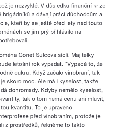
což je nezvyklé. V důsledku finanční krize
éně brigádníků a dávají práci důchodcům a
e, kteří by se ještě před lety nad touto
doménách se jim prý přihlásilo na
potřebovali.
doména Gonet Sulcova sídlí. Majitelky
bude letošní rok vypadat. "Vypadá to, že
hodně cukru. Když začalo vinobraní, tak
je skoro moc. Ale má i kyselost, takže
ak dá dohromady. Kdyby nemělo kyselost,
kvantity, tak o tom nemá cenu ani mluvit,
ou kvantitu. To je upraveno
enterprofese před vinobraním, protože je
ali z prostředků, řekněme to takto