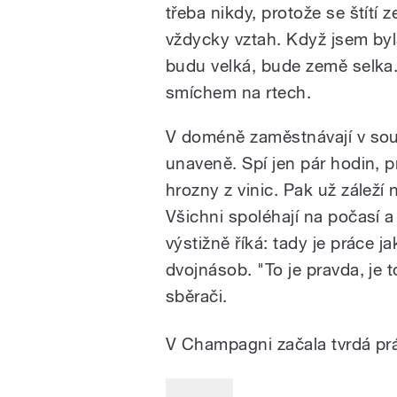
třeba nikdy, protože se štít
vždycky vztah. Když jsem byla
budu velká, bude země selka. 
smíchem na rtech.
V doméně zaměstnávají v souč
unaveně. Spí jen pár hodin, pr
hrozny z vinic. Pak už záleží 
Všichni spoléhají na počasí 
výstižně říká: tady je práce ja
dvojnásob. "To je pravda, je t
sběrači.
V Champagni začala tvrdá prá