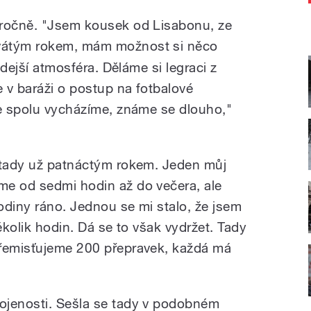
oročně. "Jsem kousek od Lisabonu, ze
vátým rokem, mám možnost si něco
 zdejší atmosféra. Děláme si legraci z
 v baráži o postup na fotbalové
ře spolu vycházíme, známe se dlouho,"
 tady už patnáctým rokem. Jeden můj
me od sedmi hodin až do večera, ale
odiny ráno. Jednou se mi stalo, že jsem
ěkolik hodin. Dá se to však vydržet. Tady
Přemisťujeme 200 přepravek, každá má
ojenosti. Sešla se tady v podobném