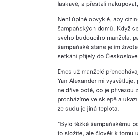
laskavě, a přestali nakupovat,
Není úplně obvyklé, aby cizi
šampaňských domů. Když se p
svého budoucího manžela, pa
šampaňské stane jejím živote
setkání přijely do Českoslov
Dnes už manželé přenechávají
Yan Alexander mi vysvětluje, p
nejdříve poté, co je přivezou
procházíme ve sklepě a ukazu
ze sudu je jiná teplota.
"Bylo těžké šampaňskému por
to složité, ale člověk k tomu