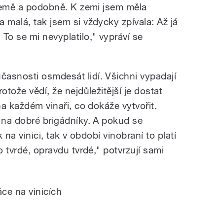
í země a podobně. K zemi jsem měla
 malá, tak jsem si vždycky zpívala: Až já
To se mi nevyplatilo," vypráví se
asnosti osmdesát lidí. Všichni vypadají
otože vědí, že nejdůležitější je dostat
na každém vinaři, co dokáže vytvořit.
a na dobré brigádníky. A pokud se
k na vinici, tak v období vinobraní to platí
o tvrdé, opravdu tvrdé," potvrzují sami
ce na vinicích