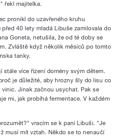
" řekl majitelka.
nec pronikl do uzavřeného kruhu
řed 40 lety mladá Libuše zamilovala do
na Goneta, netušila, že od té doby se
m. Zvláště když několik měsíců po tomto
enska tanky.
 stále více řízení domény svým dětem.
roč je důležité, aby hrozny šly do lisu co
 z vinic. Jinak začnou usychat. Pak se
je mi, jak probíhá fermentace. V každém
ozumět?" vracím se k paní Libuši. "Je
 už musí mít vztah. Někdo se to nenaučí