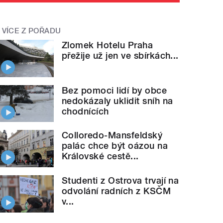
VÍCE Z POŘADU
Zlomek Hotelu Praha
přežije už jen ve sbírkách...
Bez pomoci lidí by obce
nedokázaly uklidit sníh na
chodnících
Colloredo-Mansfeldský
palác chce být oázou na
Královské cestě...
Studenti z Ostrova trvají na
odvolání radních z KSČM
v...