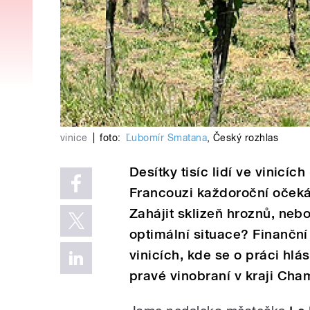
vinice
|
foto:
Ľubomír Smatana
,
Český rozhlas
Desítky tisíc lidí ve vinicíc
Francouzi každoroční očeká
Zahájit sklizeň hroznů, nebo
optimální situace? Finanční
vinicích, kde se o práci hl
pravé vinobraní v kraji Ch