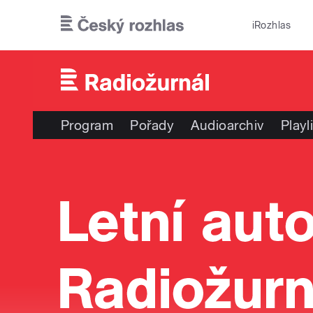
Přejít k hlavnímu obsahu
iRozhlas
Program
Pořady
Audioarchiv
Playl