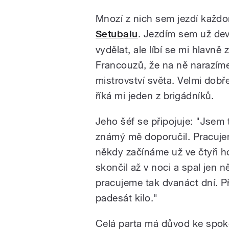
Mnozí z nich sem jezdí každ
Setubalu
. Jezdím sem už de
vydělat, ale líbí se mi hlavně
Francouzů, že na ně narazíme
mistrovství světa. Velmi dob
říká mi jeden z brigádníků.
Jeho šéf se připojuje: "Jsem
známý mě doporučil. Pracuje
někdy začínáme už ve čtyři h
skončil až v noci a spal jen n
pracujeme tak dvanáct dní. 
padesát kilo."
Celá parta má důvod ke spok