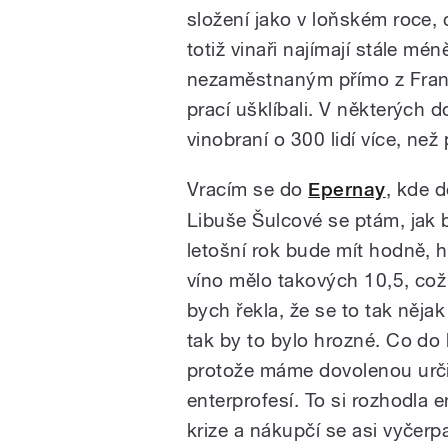
složení jako v loňském roce, 
totiž vinaři najímají stále m
nezaměstnaným přímo z Franci
prací ušklíbali. V některých 
vinobraní o 300 lidí více, než 
Vracím se do
Epernay
, kde 
Libuše Šulcové se ptám, jak 
letošní rok bude mít hodně, 
víno mělo takových 10,5, což 
bych řekla, že se to tak něj
tak by to bylo hrozné. Co do 
protože máme dovolenou určit
enterprofesí. To si rozhodla 
krize a nákupčí se asi vyčerp