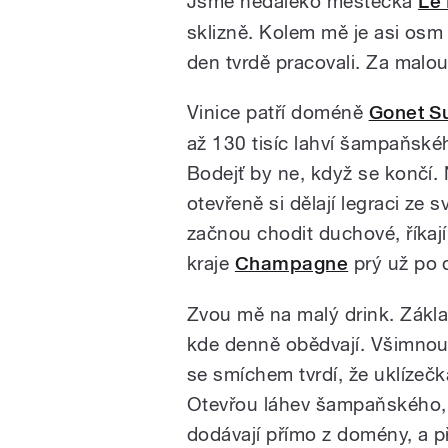
Jsme nedaleko městečka
Le 
sklizně. Kolem mě je asi osm l
den tvrdě pracovali. Za malou 
Vinice patří doméně
Gonet S
až 130 tisíc lahví šampaňské
Bodejť by ne, když se končí. 
otevřeně si dělají legraci ze 
začnou chodit duchové, říkají 
kraje
Champagne
prý už po 
Zvou mě na malý drink. Zákl
kde denně obědvají. Všimnou s
se smíchem tvrdí, že uklízeč
Otevřou láhev šampaňského, k
dodávají přímo z domény, a při