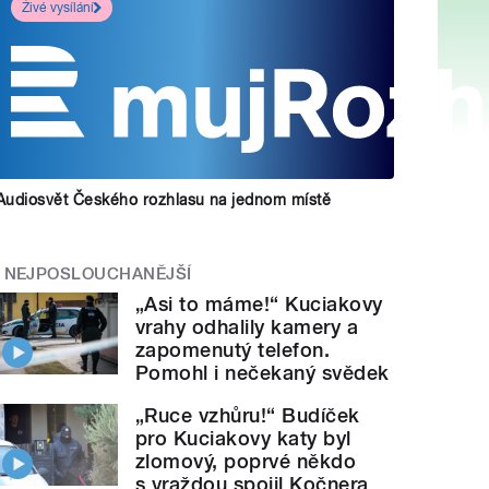
Živé vysílání
Audiosvět Českého rozhlasu na jednom místě
NEJPOSLOUCHANĚJŠÍ
„Asi to máme!“ Kuciakovy
vrahy odhalily kamery a
zapomenutý telefon.
Pomohl i nečekaný svědek
„Ruce vzhůru!“ Budíček
pro Kuciakovy katy byl
zlomový, poprvé někdo
s vraždou spojil Kočnera