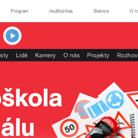
Program
mujRozhlas
Stanice
O r
isty
Lidé
Kamery
O nás
Projekty
Rozhov