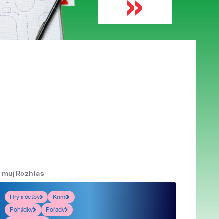
mujRozhlas
Hry a četby
Krimi
Pohádky
Pořady