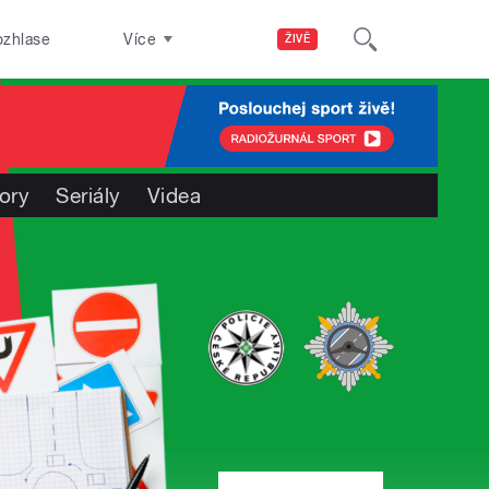
ozhlase
Více
ŽIVĚ
ory
Seriály
Videa