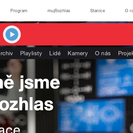
Program
mujRozhlas
Stanice
O r
rchiv
Playlisty
Lidé
Kamery
O nás
Proje