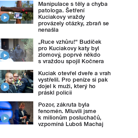
Manipulace s těly a chyba
patologa. Šetření
Kuciakovy vraždy
provázely otázky, zbraň se
nenašla
„Ruce vzhůru!“ Budíček
pro Kuciakovy katy byl
zlomový, poprvé někdo
s vraždou spojil Kočnera
Kuciak otevřel dveře a vrah
vystřelil. Pro peníze si pak
dojel k muži, který ho
práskl policii
Pozor, zákruta byla
fenomén. Mluvili jsme
k milionům posluchačů,
vzpomíná Luboš Machaj