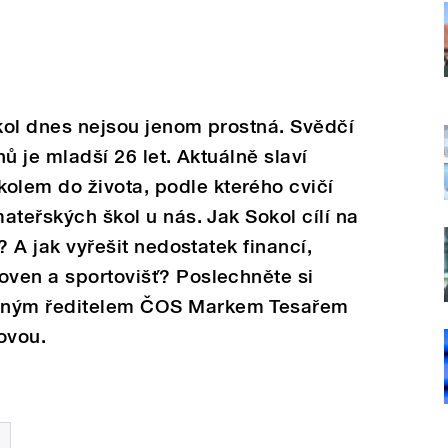
okol dnes nejsou jenom prostná. Svědčí
nů je mladší 26 let. Aktuálně slaví
lem do života, podle kterého cvičí
mateřských škol u nás. Jak Sokol cílí na
ě? A jak vyřešit nedostatek financí,
oven a sportovišť? Poslechněte si
onným ředitelem ČOS Markem Tesařem
ovou.