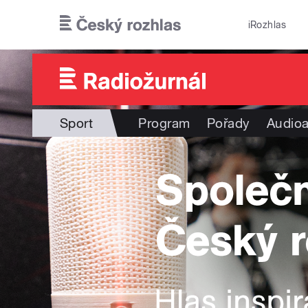
Přejít k hlavnímu obsahu
iRozhlas
Sport
Program
Pořady
Audioa