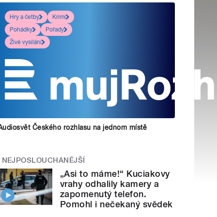
Hry a četby
Krimi
Pohádky
Pořady
Živé vysílání
Audiosvět Českého rozhlasu na jednom místě
NEJPOSLOUCHANĚJŠÍ
„Asi to máme!“ Kuciakovy
vrahy odhalily kamery a
zapomenutý telefon.
Pomohl i nečekaný svědek