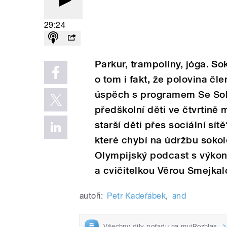
29:24
Parkur, trampolíny, jóga. S
o tom i fakt, že polovina čle
úspěch s programem Se Soko
předškolní děti ve čtvrtině 
starší děti přes sociální sít
které chybí na údržbu sokol
Olympijský podcast s výk
a cvičitelkou Věrou Smejkal
autoři:
Petr Kadeřábek
,
and
Všechny díly pořadu na mujRozhlas