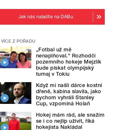
Jak nás naladíte na DABu
VÍCE Z POŘADU
„Fotbal už mě
nenaplňoval.“ Rozhodčí
pozemního hokeje Mejzlík
bude pískat olympijský
turnaj v Tokiu
Když mi našli dárce kostní
dřeně, kabina slavila, jako
bychom vyhráli Stanley
Cup, vzpomíná Holaň
Hokej mám rád, ale snažím
se i co nejlíp uživit, říká
hokejista Nakládal