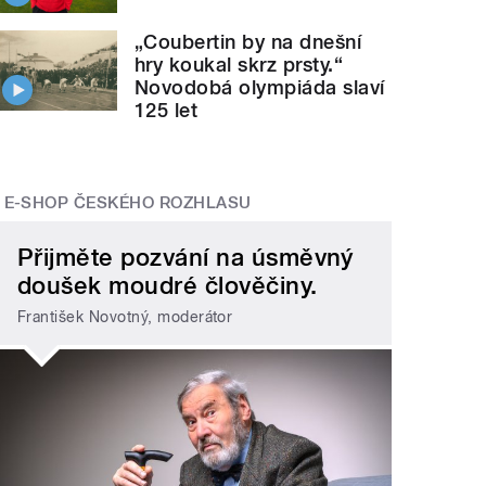
„Coubertin by na dnešní
hry koukal skrz prsty.“
Novodobá olympiáda slaví
125 let
E-SHOP ČESKÉHO ROZHLASU
Přijměte pozvání na úsměvný
doušek moudré člověčiny.
František Novotný, moderátor