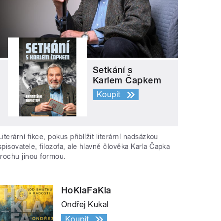
Setkání s
Karlem Čapkem
Koupit
Literární fikce, pokus přiblížit literární nadsázkou
spisovatele, filozofa, ale hlavně člověka Karla Čapka
trochu jinou formou.
HoKlaFaKla
Ondřej Kukal
Koupit