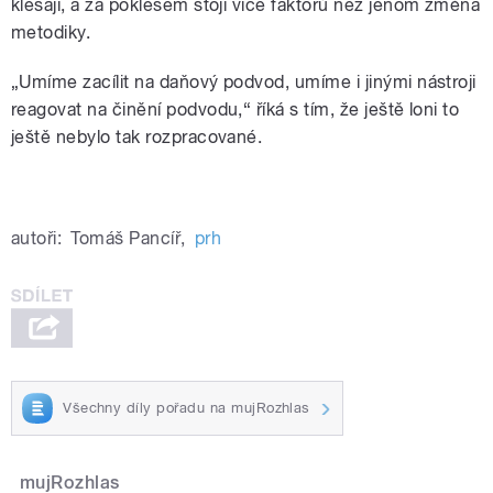
klesají, a za poklesem stojí více faktorů než jenom změna
metodiky.
„Umíme zacílit na daňový podvod, umíme i jinými nástroji
reagovat na činění podvodu,“ říká s tím, že ještě loni to
ještě nebylo tak rozpracované.
autoři:
Tomáš Pancíř
,
prh
Všechny díly pořadu na mujRozhlas
mujRozhlas