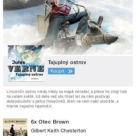
Tajuplný ostrov
Koupit
Lincolnův ostrov nikdo nikdy na mapě nenašel, a přece ho znají lidé
na celém světě. Už déle než sto třicet let na něm prožívají
dobrodružství s pěticí trosečníků, kteří na něm našli útočiště, a
hlavně nejedno tajemství.
6x Otec Brown
Gilbert Keith Chesterton