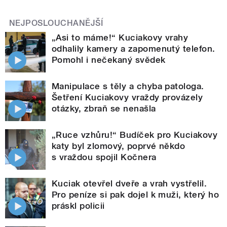
NEJPOSLOUCHANĚJŠÍ
„Asi to máme!“ Kuciakovy vrahy
odhalily kamery a zapomenutý telefon.
Pomohl i nečekaný svědek
Manipulace s těly a chyba patologa.
Šetření Kuciakovy vraždy provázely
otázky, zbraň se nenašla
„Ruce vzhůru!“ Budíček pro Kuciakovy
katy byl zlomový, poprvé někdo
s vraždou spojil Kočnera
Kuciak otevřel dveře a vrah vystřelil.
Pro peníze si pak dojel k muži, který ho
práskl policii