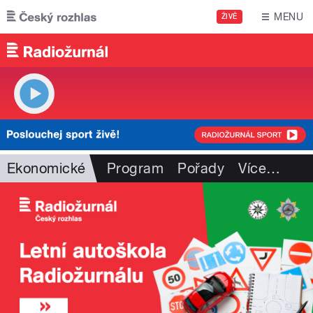
Přejít k hlavnímu obsahu
MENU
ŽIVĚ
Ekonomické
Program
Pořady
Více
…