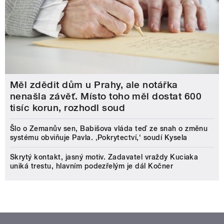
Měl zdědit dům u Prahy, ale notářka
nenašla závěť. Místo toho měl dostat 600
tisíc korun, rozhodl soud
Šlo o Zemanův sen, Babišova vláda teď ze snah o změnu
systému obviňuje Pavla. ‚Pokrytectví,‘ soudí Kysela
Skrytý kontakt, jasný motiv. Zadavatel vraždy Kuciaka
uniká trestu, hlavním podezřelým je dál Kočner