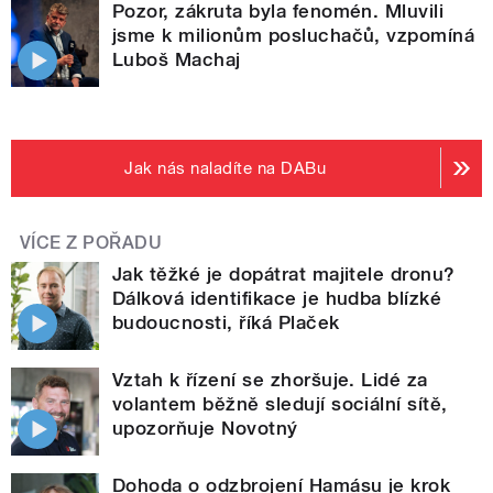
Pozor, zákruta byla fenomén. Mluvili
jsme k milionům posluchačů, vzpomíná
Luboš Machaj
Jak nás naladíte na DABu
VÍCE Z POŘADU
Jak těžké je dopátrat majitele dronu?
Dálková identifikace je hudba blízké
budoucnosti, říká Plaček
Vztah k řízení se zhoršuje. Lidé za
volantem běžně sledují sociální sítě,
upozorňuje Novotný
Dohoda o odzbrojení Hamásu je krok