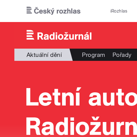
Přejít k hlavnímu obsahu
iRozhlas
Aktuální dění
Program
Pořady