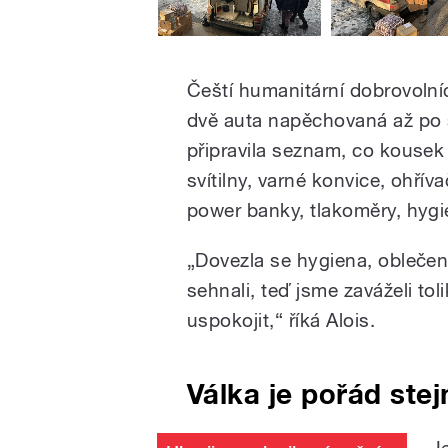
Čeští humanitární dobrovolníc
dvě auta napěchovaná až po s
připravila seznam, co kousek
svítilny, varné konvice, ohřív
power banky, tlakoměry, hygie
„Dovezla se hygiena, oblečení
sehnali, teď jsme zaváželi to
uspokojit,“ říká Alois.
Válka je pořád stej