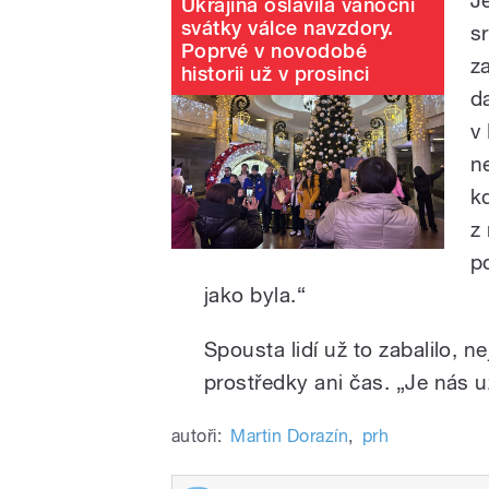
J
Ukrajina oslavila vánoční
svátky válce navzdory.
s
Poprvé v novodobé
z
historii už v prosinci
d
v
n
k
z
p
jako byla.“
Spousta lidí už to zabalilo, ne
prostředky ani čas. „Je nás 
autoři:
Martin Dorazín
,
prh