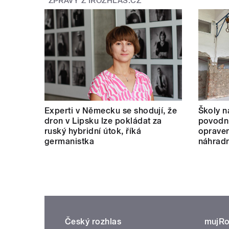
ZPRÁVY Z IROZHLAS.CZ
Experti v Německu se shodují, že
Školy n
dron v Lipsku lze pokládat za
povodní
ruský hybridní útok, říká
opraven
germanistka
náhradn
Český rozhlas
mujRo