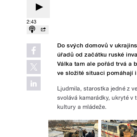
2:43
Do svých domovů v ukrajins
úřadů od začátku ruské invaz
Válka tam ale pořád trvá a 
ve složité situaci pomáhají 
Ljudmila, starostka jedné z 
svolává kamarádky, ukryté v 
kultury a mládeže.