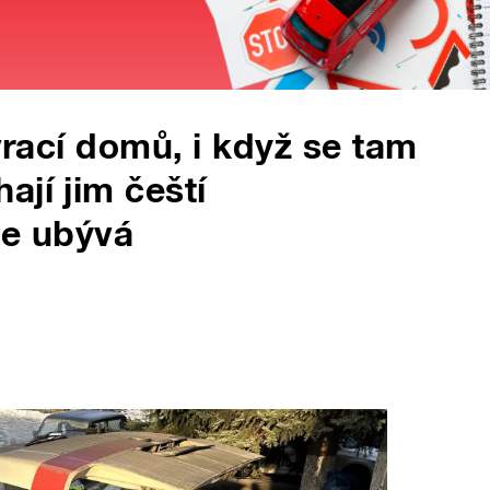
 vrací domů, i když se tam
ají jim čeští
le ubývá