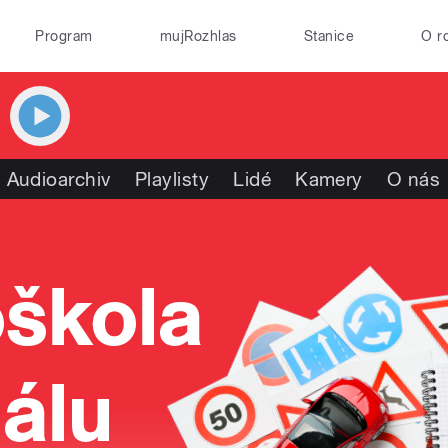
Program
mujRozhlas
Stanice
O r
Audioarchiv
Playlisty
Lidé
Kamery
O nás