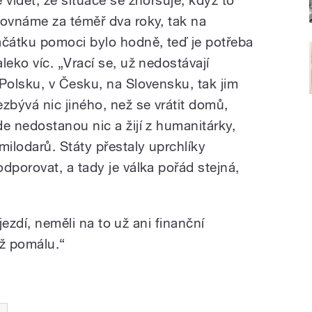
e vidět, že situace se zhoršuje, když to
rovnáme za téměř dva roky, tak na
ačátku pomoci bylo hodně, teď je potřeba
aleko víc. „Vrací se, už nedostávají
 Polsku, v Česku, na Slovensku, tak jim
ezbývá nic jiného, než se vrátit domů,
de nedostanou nic a žijí z humanitárky,
 milodarů. Státy přestaly uprchlíky
odporovat, a tady je válka pořád stejná,
jezdí, neměli na to už ani finanční
už pomálu.“