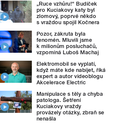
„Ruce vzhůru!“ Budíček
pro Kuciakovy katy byl
zlomový, poprvé někdo
s vraždou spojil Kočnera
Pozor, zákruta byla
fenomén. Mluvili jsme
k milionům posluchačů,
vzpomíná Luboš Machaj
Elektromobil se vyplatí,
když máte kde nabíjet, říká
expert a autor videoblogu
Akcelerace Electric
Manipulace s těly a chyba
patologa. Šetření
Kuciakovy vraždy
provázely otázky, zbraň se
nenašla