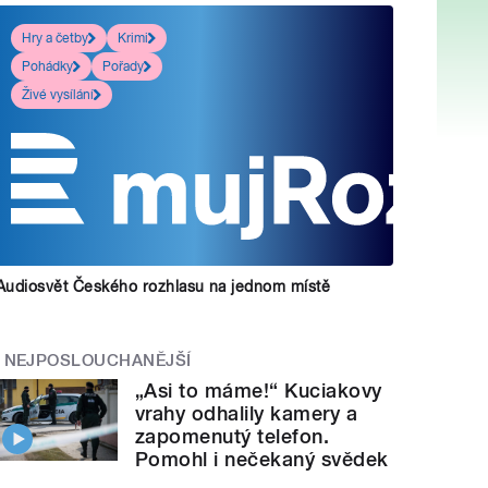
Hry a četby
Krimi
Pohádky
Pořady
Živé vysílání
Audiosvět Českého rozhlasu na jednom místě
NEJPOSLOUCHANĚJŠÍ
„Asi to máme!“ Kuciakovy
vrahy odhalily kamery a
zapomenutý telefon.
Pomohl i nečekaný svědek