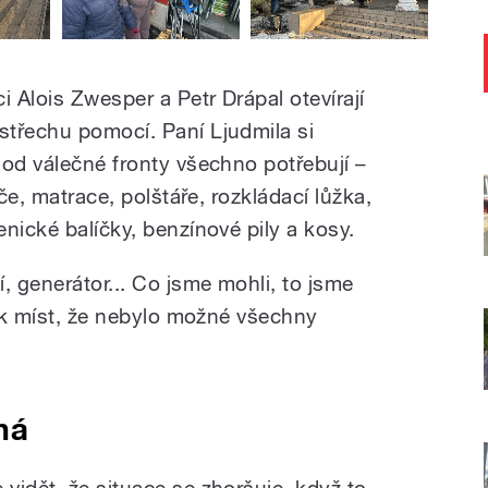
i Alois Zwesper a Petr Drápal otevírají
třechu pomocí. Paní Ljudmila si
 od válečné fronty všechno potřebují –
ače, matrace, polštáře, rozkládací lůžka,
nické balíčky, benzínové pily a kosy.
, generátor... Co jsme mohli, to jsme
lik míst, že nebylo možné všechny
ná