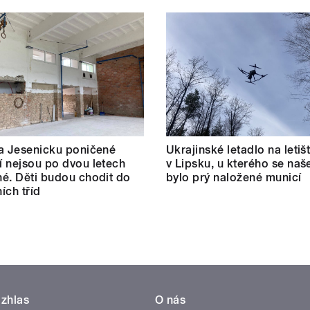
a Jesenicku poničené
Ukrajinské letadlo na letišt
 nejsou po dvou letech
v Lipsku, u kterého se naš
é. Děti budou chodit do
bylo prý naložené municí
ích tříd
zhlas
O nás