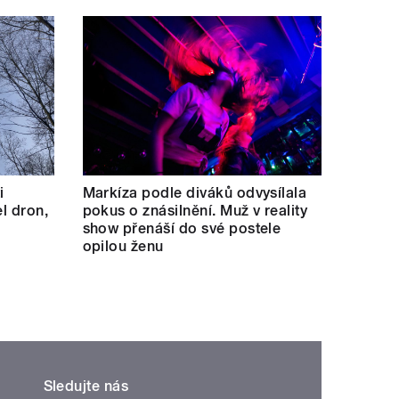
i
Markíza podle diváků odvysílala
el dron,
pokus o znásilnění. Muž v reality
show přenáší do své postele
opilou ženu
Sledujte nás