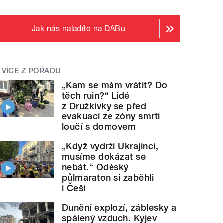
Jak nás naladíte na DABu
VÍCE Z POŘADU
„Kam se mám vrátit? Do
těch ruin?“ Lidé
z Družkivky se před
evakuací ze zóny smrti
loučí s domovem
„Když vydrží Ukrajinci,
musíme dokázat se
nebát.“ Oděský
půlmaraton si zaběhli
i Češi
Dunění explozí, záblesky a
spálený vzduch. Kyjev