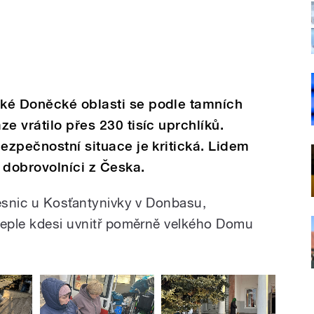
ké Doněcké oblasti se podle tamních
e vrátilo přes 230 tisíc uprchlíků.
bezpečnostní situace je kritická. Lidem
i dobrovolníci z Česka.
vesnic u Kosťantynivky v Donbasu,
teple kdesi uvnitř poměrně velkého Domu