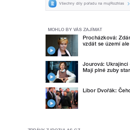
Všechny díly pořadu na mujRozhlas
MOHLO BY VÁS ZAJÍMAT
Procházková: Zdání
vzdát se území ale
Jourová: Ukrajinci 
Mají plné zuby sta
Libor Dvořák: Čeh