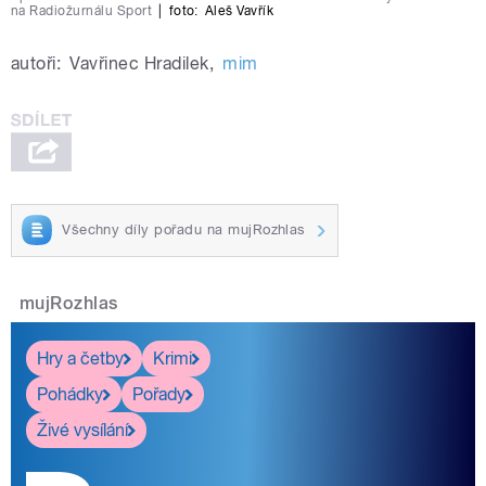
na Radiožurnálu Sport
|
foto:
Aleš Vavřík
autoři:
Vavřinec Hradilek
,
mim
Všechny díly pořadu na mujRozhlas
mujRozhlas
Hry a četby
Krimi
Pohádky
Pořady
Živé vysílání