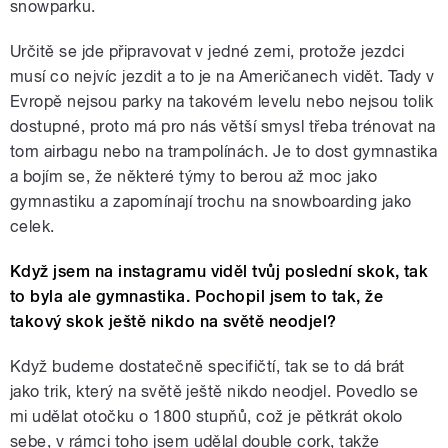
snowparku.
Určitě se jde připravovat v jedné zemi, protože jezdci
musí co nejvíc jezdit a to je na Američanech vidět. Tady v
Evropě nejsou parky na takovém levelu nebo nejsou tolik
dostupné, proto má pro nás větší smysl třeba trénovat na
tom airbagu nebo na trampolínách. Je to dost gymnastika
a bojím se, že některé týmy to berou až moc jako
gymnastiku a zapomínají trochu na snowboarding jako
celek.
Když jsem na instagramu viděl tvůj poslední skok, tak
to byla ale gymnastika. Pochopil jsem to tak, že
takový skok ještě nikdo na světě neodjel?
Když budeme dostatečně specifičtí, tak se to dá brát
jako trik, který na světě ještě nikdo neodjel. Povedlo se
mi udělat otočku o 1800 stupňů, což je pětkrát okolo
sebe, v rámci toho jsem udělal double cork, takže