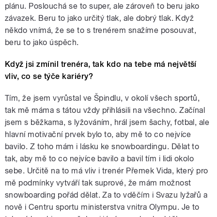
plánu. Poslouchá se to super, ale zároveň to beru jako
závazek. Beru to jako určitý tlak, ale dobrý tlak. Když
někdo vnímá, že se to s trenérem snažíme posouvat,
beru to jako úspěch.
Když jsi zmínil trenéra, tak kdo na tebe má největší
vliv, co se týče kariéry?
Tím, že jsem vyrůstal ve Špindlu, v okolí všech sportů,
tak mě máma s tátou vždy přihlásili na všechno. Začínal
jsem s běžkama, s lyžováním, hrál jsem šachy, fotbal, ale
hlavní motivační prvek bylo to, aby mě to co nejvíce
bavilo. Z toho mám i lásku ke snowboardingu. Dělat to
tak, aby mě to co nejvíce bavilo a bavil tím i lidi okolo
sebe. Určitě na to má vliv i trenér Přemek Vida, který pro
mě podmínky vytváří tak suprové, že mám možnost
snowboarding pořád dělat. Za to vděčím i Svazu lyžařů a
nově i Centru sportu ministerstva vnitra Olympu. Je to