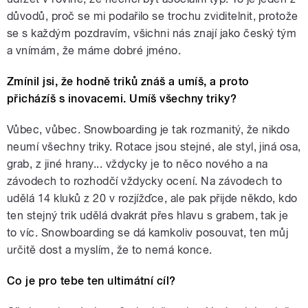
důvodů, proč se mi podařilo se trochu zviditelnit, protože
se s každým pozdravím, všichni nás znají jako český tým
a vnímám, že máme dobré jméno.
Zmínil jsi, že hodně triků znáš a umíš, a proto
přicházíš s inovacemi. Umíš všechny triky?
Vůbec, vůbec. Snowboarding je tak rozmanitý, že nikdo
neumí všechny triky. Rotace jsou stejné, ale styl, jiná osa,
grab, z jiné hrany... vždycky je to něco nového a na
závodech to rozhodčí vždycky ocení. Na závodech to
udělá 14 kluků z 20 v rozjížďce, ale pak přijde někdo, kdo
ten stejný trik udělá dvakrát přes hlavu s grabem, tak je
to víc. Snowboarding se dá kamkoliv posouvat, ten můj
určitě dost a myslím, že to nemá konce.
Co je pro tebe ten ultimátní cíl?