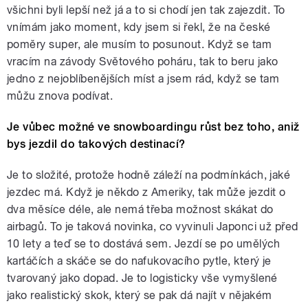
všichni byli lepší než já a to si chodí jen tak zajezdit. To
vnímám jako moment, kdy jsem si řekl, že na české
poměry super, ale musím to posunout. Když se tam
vracím na závody Světového poháru, tak to beru jako
jedno z nejoblíbenějších míst a jsem rád, když se tam
můžu znova podívat.
Je vůbec možné ve snowboardingu růst bez toho, aniž
bys jezdil do takových destinací?
Je to složité, protože hodně záleží na podmínkách, jaké
jezdec má. Když je někdo z Ameriky, tak může jezdit o
dva měsíce déle, ale nemá třeba možnost skákat do
airbagů. To je taková novinka, co vyvinuli Japonci už před
10 lety a teď se to dostává sem. Jezdí se po umělých
kartáčích a skáče se do nafukovacího pytle, který je
tvarovaný jako dopad. Je to logisticky vše vymyšlené
jako realistický skok, který se pak dá najít v nějakém