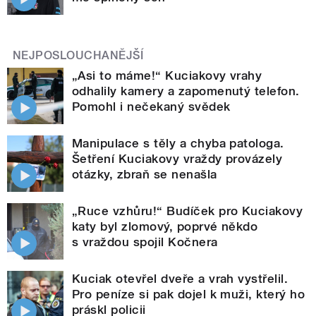
NEJPOSLOUCHANĚJŠÍ
„Asi to máme!“ Kuciakovy vrahy
odhalily kamery a zapomenutý telefon.
Pomohl i nečekaný svědek
Manipulace s těly a chyba patologa.
Šetření Kuciakovy vraždy provázely
otázky, zbraň se nenašla
„Ruce vzhůru!“ Budíček pro Kuciakovy
katy byl zlomový, poprvé někdo
s vraždou spojil Kočnera
Kuciak otevřel dveře a vrah vystřelil.
Pro peníze si pak dojel k muži, který ho
práskl policii