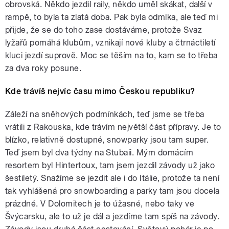
obrovská. Někdo jezdil raily, někdo uměl skákat, další v
rampě, to byla ta zlatá doba. Pak byla odmlka, ale teď mi
přijde, že se do toho zase dostáváme, protože Svaz
lyžařů pomáhá klubům, vznikají nové kluby a čtrnáctiletí
kluci jezdí suprově. Moc se těším na to, kam se to třeba
za dva roky posune.
Kde trávíš nejvíc času mimo Českou republiku?
Záleží na sněhových podmínkách, teď jsme se třeba
vrátili z Rakouska, kde trávím největší část přípravy. Je to
blízko, relativně dostupné, snowparky jsou tam super.
Teď jsem byl dva týdny na Stubaii. Mým domácím
resortem byl Hintertoux, tam jsem jezdil závody už jako
šestiletý. Snažíme se jezdit ale i do Itálie, protože ta není
tak vyhlášená pro snowboarding a parky tam jsou docela
prázdné. V Dolomitech je to úžasné, nebo taky ve
Švýcarsku, ale to už je dál a jezdíme tam spíš na závody.