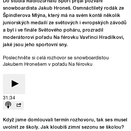
Do studia Radiožurnálu Sport přijal pozvání
snowboardista Jakub Hroneš. Osmnáctiletý rodák ze
Špindlerova Mlýna, který má na svém kontě několik
juniorských medailí ze světových i evropských závodů
a byl i ve finále Světového poháru, prozradil
moderátorovi pořadu Na férovku Vavřinci Hradilkovi,
jaké jsou jeho sportovní sny.
Poslechněte si celá rozhovor se snowboardistou
Jakubem Hronešem v pořadu Na férovku
31:34
Když jsme domlouvali termín rozhovoru, tak ses musel
uvolnit ze školy. Jak kloubíš zimní sezonu se školou?