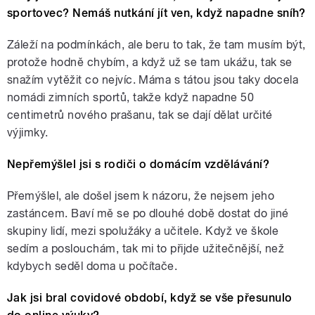
sportovec? Nemáš nutkání jít ven, když napadne sníh?
Záleží na podmínkách, ale beru to tak, že tam musím být,
protože hodně chybím, a když už se tam ukážu, tak se
snažím vytěžit co nejvíc. Máma s tátou jsou taky docela
nomádi zimních sportů, takže když napadne 50
centimetrů nového prašanu, tak se dají dělat určité
výjimky.
Nepřemýšlel jsi s rodiči o domácím vzdělávání?
Přemýšlel, ale došel jsem k názoru, že nejsem jeho
zastáncem. Baví mě se po dlouhé době dostat do jiné
skupiny lidí, mezi spolužáky a učitele. Když ve škole
sedím a poslouchám, tak mi to přijde užitečnější, než
kdybych seděl doma u počítače.
Jak jsi bral covidové období, když se vše přesunulo