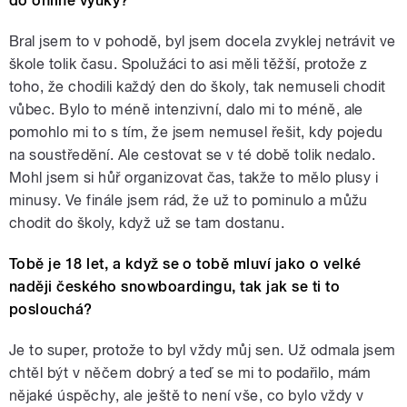
do online výuky?
Bral jsem to v pohodě, byl jsem docela zvyklej netrávit ve
škole tolik času. Spolužáci to asi měli těžší, protože z
toho, že chodili každý den do školy, tak nemuseli chodit
vůbec. Bylo to méně intenzivní, dalo mi to méně, ale
pomohlo mi to s tím, že jsem nemusel řešit, kdy pojedu
na soustředění. Ale cestovat se v té době tolik nedalo.
Mohl jsem si hůř organizovat čas, takže to mělo plusy i
minusy. Ve finále jsem rád, že už to pominulo a můžu
chodit do školy, když už se tam dostanu.
Tobě je 18 let, a když se o tobě mluví jako o velké
naději českého snowboardingu, tak jak se ti to
poslouchá?
Je to super, protože to byl vždy můj sen. Už odmala jsem
chtěl být v něčem dobrý a teď se mi to podařilo, mám
nějaké úspěchy, ale ještě to není vše, co bylo vždy v