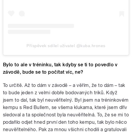
Příspěvek sdílel uživatel @kuba.hrones
Bylo to ale v tréninku, tak kdyby se ti to povedlo v
závodě, bude se to počítat víc, ne?
To určitě. Až to dám v závodě – a věřím, že to dám – tak
to bude jeden z velmi dobře bodovaných triků. Když
jsem to dal, tak byl neuvěřitelný. Byl jsem na tréninkovém
kempu s Red Bullem, se všema klukama, které jsem dřív
sledoval a ta společnost byla neuvěřitelná. To, že se mi to
podařilo odjet hned první den toho kempu, tak bylo něco
neuvěřitelného. Pak za mnou všichni chodili a gratulovali