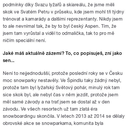
podmínky díky Svazu lyžařů a skiareálu, že jsme měli
skok ve Svatém Petru v průseku, kde jsem mohl tři týdny
trénovat a kamarády a dalšími reprezentanty. Nikdy jsem
to ale nevnímal tak, že by to byl český Aspen. Tím, že
jsem tam vyrůstal a viděl to odmalička, tak to pro mě
ničím speciální není.
Jaké máš aktuálně zázemí? To, co popisuješ, zní jako
sen...
Není to nejjednodušší, protože poslední roky se v Česku
moc snowparky nestavěly. Ve Špindlu taky žádný nebyl,
protože tam byl lyžařský Světový pohár, minulý rok tam
sice skok byl, ale nebyl čas v něm jezdit, protože jsem
měl samé závody a na trať jsem se dostal až v den
závodu. Ve všech resortech už tam zlatá éra
snowboardingu skončila. V letech 2013 až 2014 se dělaly
obrovské akce se snowparkama, komunita byla