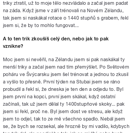
triky ztratil, už to moje tělo nezvládalo a začal jsem padat
na záda. Když jsme v září trénovali na Novém Zélandu,
tak jsem si naskákal rotace o 1440 stupňů s grabem, řekl
jsem si, že by to mohlo fungovat...
A to ten trik zkoušíš celý den, nebo jak to pak
vznikne?
Moc jsem si nevěřil, na Zélandu jsem si pak naskákal ty
menší triky a začal jsem nad tím přemýšlet. Po Světovém
poháru ve Švýcarsku jsem šel trénovat a jednou to zkusil
a vyšlo to přesně. První týden na Stubai jsem se ráno
probudil a řekl si, že dneska je ten den a odjedu to. Byl
jsem první na kopci, první jsem skákal, když ostatní
začínali, tak už jsem dělal ty 1400stupňové skoky... pak
jsem si řekl, proč ne. Byl jsem dost ve stresu, ale když
jsem to odjel, tak to ze mě všechno spadlo. Nebál jsem
se, že bych se rozsekal, ale hrozně by mi vadilo, kdybych