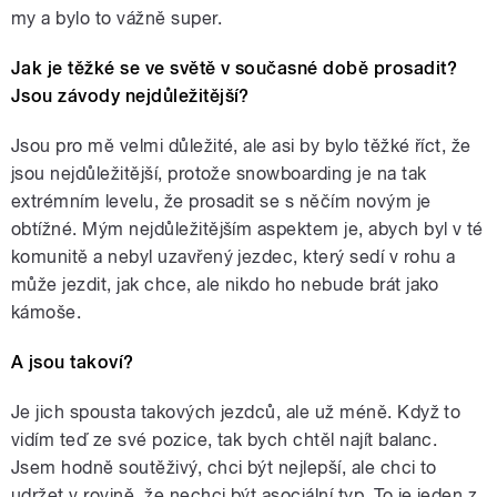
my a bylo to vážně super.
Jak je těžké se ve světě v současné době prosadit?
Jsou závody nejdůležitější?
Jsou pro mě velmi důležité, ale asi by bylo těžké říct, že
jsou nejdůležitější, protože snowboarding je na tak
extrémním levelu, že prosadit se s něčím novým je
obtížné. Mým nejdůležitějším aspektem je, abych byl v té
komunitě a nebyl uzavřený jezdec, který sedí v rohu a
může jezdit, jak chce, ale nikdo ho nebude brát jako
kámoše.
A jsou takoví?
Je jich spousta takových jezdců, ale už méně. Když to
vidím teď ze své pozice, tak bych chtěl najít balanc.
Jsem hodně soutěživý, chci být nejlepší, ale chci to
udržet v rovině, že nechci být asociální typ. To je jeden z