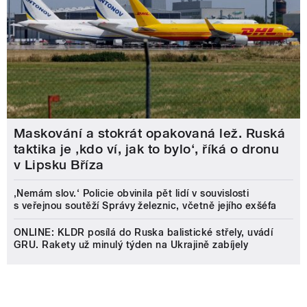
Maskování a stokrát opakovaná lež. Ruská
taktika je ‚kdo ví, jak to bylo‘, říká o dronu
v Lipsku Bříza
‚Nemám slov.‘ Policie obvinila pět lidí v souvislosti
s veřejnou soutěží Správy železnic, včetně jejího exšéfa
ONLINE: KLDR posílá do Ruska balistické střely, uvádí
GRU. Rakety už minulý týden na Ukrajině zabíjely