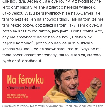
Cíle jsou dva. Jeden cíl, ale dvě roviny. V závodní rovině
je to olympiáda v Miláně a zajet co nejlepší výsledek.
Jako velkou výzvu beru kvalifikovat se na X-Games, ale
tam to nezáleží jen na snowboardingu, ale na tom, že mě
tam někdo pozve, což záleží na tom, jaký jsem člověk, a
proto se snažím být takový, jaký jsem. Druhá rovina je to,
aby mě snowboarding co nejvíce bavil, udělal si co
nejvíce kamarádů, poznal co nejvíce míst a užíval si
každou sekundu, co na snowboardu stojím. Když se mi
tohle podaří dostat dohromady, tak to je ten cíl, kterého
bych chtěl dosáhnout.
Sportovní talkshow Na férovku s Vavřincem Hradilkem každý čtvrtek živě