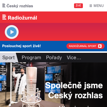
Přejít k hlavnímu obsahu
MENU
ŽIVĚ
Sport
Program
Pořady
Více
…