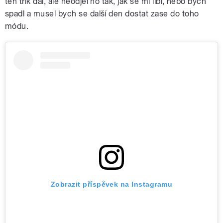
ten trik dal, ale neodjel ho tak, jak se mi líbí, nebo bych
spadl a musel bych se další den dostat zase do toho
módu.
Zobrazit příspěvek na Instagramu