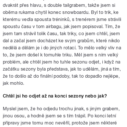
dvakrát přes hlavu, s double tailgrabem, takže jsem si
oběma rukama chytil konec snowboardu. Byl to trik, ke
kterému vedla spousta tréninků, s trenérem jsme strávili
spoustu času v tom airbagu, jak jsem popisoval. Tím, že
jsem tam strávil tolik času, tak triky, co jsem chtěl, jsem
dal a začal jsem docházet ke svým grabům, které nikdo
nedělá a dělám je i do jiných rotací. To mělo velký vliv na
to, že jsem došel k tomuhle triku. Měl jsem s ním velký
problém, ale chtěl jsem ho tuhle sezonu odjet, i když na
začátku sezony byla představa, jak to udělám, jiná a tím,
že to došlo až do finální podoby, tak to dopadlo nejlépe,
jak mohlo.
Chtěl jsi ho odjet až na konci sezony nebo jak?
Myslel jsem, že ho odjedu trochu jinak, s jiným grabem,
jinou osou, a hodně jsem se s tím trápil. Po konci letní
přípravy jsme tomu moc nevěřil, protože jsem některé