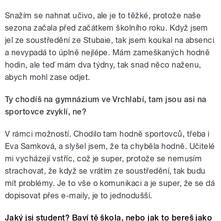
Snažím se nahnat učivo, ale je to těžké, protože naše
sezona začala před začátkem školního roku. Když jsem
jel ze soustředění ze Stubaie, tak jsem koukal na absenci
a nevypadá to úplně nejlépe. Mám zameškaných hodně
hodin, ale teď mám dva týdny, tak snad něco naženu,
abych mohl zase odjet.
Ty chodíš na gymnázium ve Vrchlabí, tam jsou asi na
sportovce zvyklí, ne?
V rámci možností. Chodilo tam hodně sportovců, třeba i
Eva Samková, a slyšel jsem, že ta chyběla hodně. Učitelé
mi vycházejí vstříc, což je super, protože se nemusím
strachovat, že když se vrátím ze soustředění, tak budu
mít problémy. Je to vše o komunikaci a je super, že se dá
dopisovat přes e-maily, je to jednodušší.
Jaký jsi student? Baví tě škola, nebo jak to bereš jako