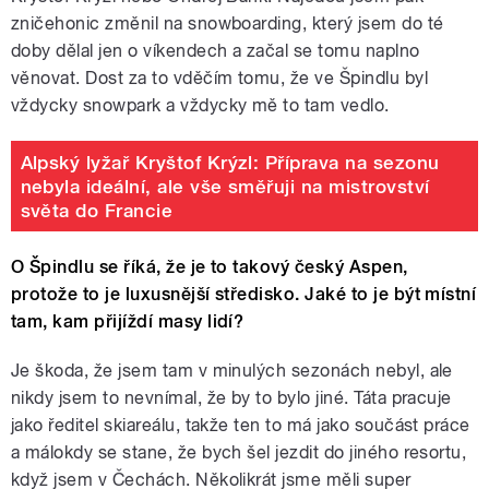
zničehonic změnil na snowboarding, který jsem do té
doby dělal jen o víkendech a začal se tomu naplno
věnovat. Dost za to vděčím tomu, že ve Špindlu byl
vždycky snowpark a vždycky mě to tam vedlo.
Alpský lyžař Kryštof Krýzl: Příprava na sezonu
nebyla ideální, ale vše směřuji na mistrovství
světa do Francie
O Špindlu se říká, že je to takový český Aspen,
protože to je luxusnější středisko. Jaké to je být místní
tam, kam přijíždí masy lidí?
Je škoda, že jsem tam v minulých sezonách nebyl, ale
nikdy jsem to nevnímal, že by to bylo jiné. Táta pracuje
jako ředitel skiareálu, takže ten to má jako součást práce
a málokdy se stane, že bych šel jezdit do jiného resortu,
když jsem v Čechách. Několikrát jsme měli super