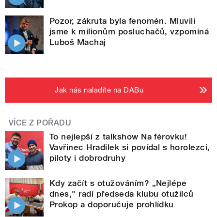
Pozor, zákruta byla fenomén. Mluvili
jsme k milionům posluchačů, vzpomíná
Luboš Machaj
Jak nás naladíte na DABu
VÍCE Z POŘADU
To nejlepší z talkshow Na férovku!
Vavřinec Hradilek si povídal s horolezci,
piloty i dobrodruhy
Kdy začít s otužováním? „Nejlépe
dnes," radí předseda klubu otužilců
Prokop a doporučuje prohlídku