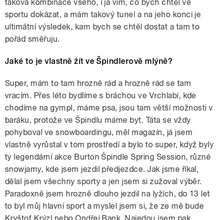
taková kombinace všeho, i já vím, co bych chtěl ve
sportu dokázat, a mám takový tunel a na jeho konci je
ultimátní výsledek, kam bych se chtěl dostat a tam to
pořád směřuju.
Jaké to je vlastně žít ve Špindlerově mlýně?
Super, mám to tam hrozně rád a hrozně rád se tam
vracím. Přes léto bydlíme s bráchou ve Vrchlabí, kde
chodíme na gympl, máme psa, jsou tam větší možnosti v
baráku, protože ve Špindlu máme byt. Táta se vždy
pohyboval ve snowboardingu, měl magazín, já jsem
vlastně vyrůstal v tom prostředí a bylo to super, když byly
ty legendární akce Burton Špindle Spring Session, různé
snowjamy, kde jsem jezdil předjezdce. Jak jsme říkal,
dělal jsem všechny sporty a jen jsem si zužoval výběr.
Paradoxně jsem hrozně dlouho jezdil na lyžích, do 13 let
to byl můj hlavní sport a myslel jsem si, že ze mě bude
Kryštof Krýzl nebo Ondřej Bank. Najedou jsem pak