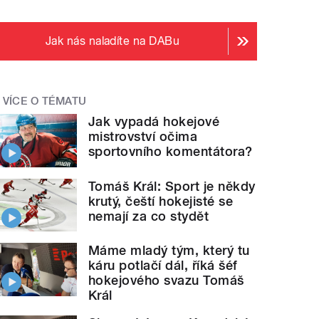
Jak nás naladíte na DABu
VÍCE O TÉMATU
Jak vypadá hokejové
mistrovství očima
sportovního komentátora?
Tomáš Král: Sport je někdy
krutý, čeští hokejisté se
nemají za co stydět
Máme mladý tým, který tu
káru potlačí dál, říká šéf
hokejového svazu Tomáš
Král