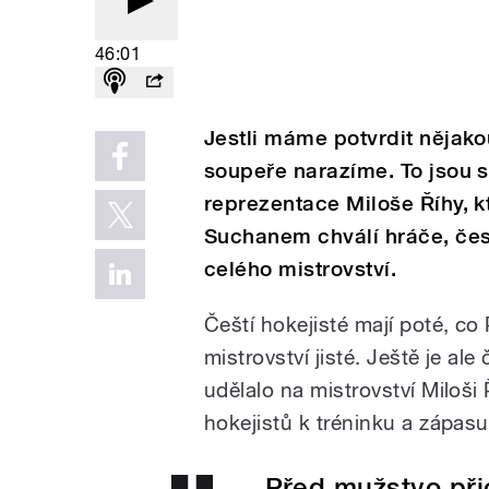
46:01
Jestli máme potvrdit nějakou
soupeře narazíme. To jsou 
reprezentace Miloše Říhy, 
Suchanem chválí hráče, čes
celého mistrovství.
Čeští hokejisté mají poté, co
mistrovství jisté. Ještě je 
udělalo na mistrovství Miloši
hokejistů k tréninku a zápasu
Před mužstvo při