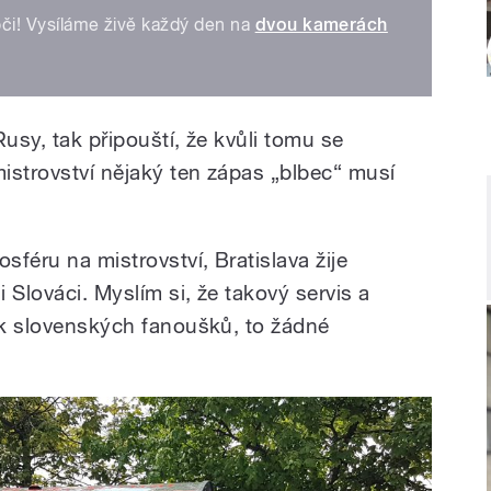
 oči! Vysíláme živě každý den na
dvou kamerách
Rusy, tak připouští, že kvůli tomu se
mistrovství nějaký ten zápas „blbec“ musí
sféru na mistrovství, Bratislava žije
 Slováci. Myslím si, že takový servis a
tak slovenských fanoušků, to žádné
.