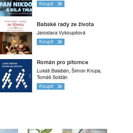
Koupit
Babské rady ze života
Jaroslava Vykoupilová
Koupit
Román pro pitomce
Lukáš Balabán, Šimon Krupa,
Tomáš Soldán
Koupit