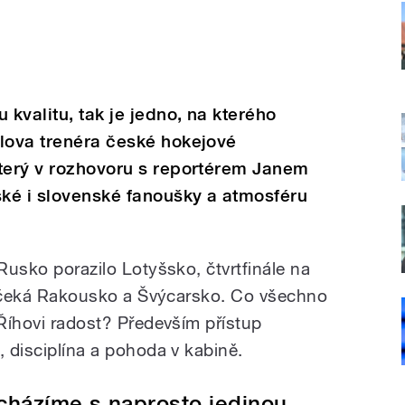
 kvalitu, tak je jedno, na kterého
slova trenéra české hokejové
který v rozhovoru s reportérem Janem
ké i slovenské fanoušky a atmosféru
 Rusko porazilo Lotyšsko, čtvrtfinále na
ale čeká Rakousko a Švýcarsko. Co všechno
 Říhovi radost? Především přístup
, disciplína a pohoda v kabině.
cházíme s naprosto jedinou