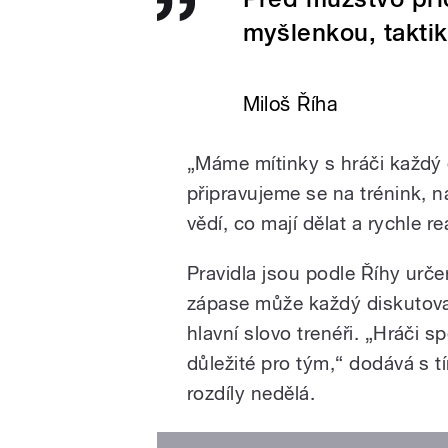
myšlenkou, taktik
Miloš Říha
„Máme mítinky s hráči každý
připravujeme se na trénink, n
vědí, co mají dělat a rychle re
Pravidla jsou podle Říhy urče
zápase může každý diskutova
hlavní slovo trenéři. „Hráči s
důležité pro tým,“ dodává s t
rozdíly nedělá.