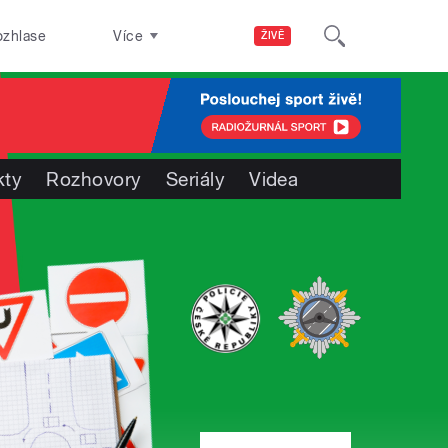
ozhlase
Více
ŽIVĚ
kty
Rozhovory
Seriály
Videa