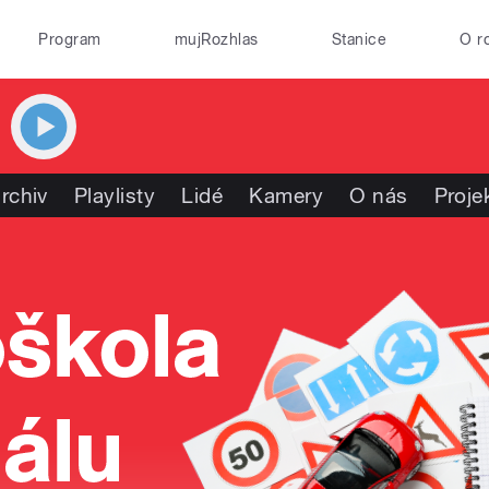
Program
mujRozhlas
Stanice
O r
rchiv
Playlisty
Lidé
Kamery
O nás
Proje