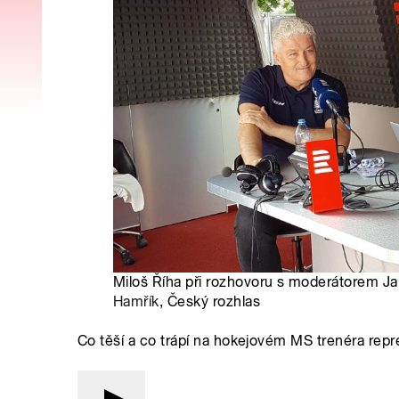
Miloš Říha při rozhovoru s moderátorem 
Hamřík
, Český rozhlas
Co těší a co trápí na hokejovém MS trenéra rep