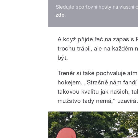
Sledujte sportovní hosty na vlastní
zde
.
A když přijde řeč na zápas s 
trochu trápil, ale na každém 
být.
Trenér si také pochvaluje atmo
hokejem. „Strašně nám fandí i
takovou kvalitu jak našich, 
mužstvo tady nemá,“ uzavírá