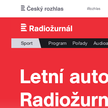
Přejít k hlavnímu obsahu
iRozhlas
Sport
Program
Pořady
Audioa