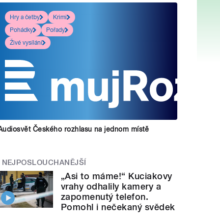
Hry a četby
Krimi
Pohádky
Pořady
Živé vysílání
Audiosvět Českého rozhlasu na jednom místě
NEJPOSLOUCHANĚJŠÍ
„Asi to máme!“ Kuciakovy
vrahy odhalily kamery a
zapomenutý telefon.
Pomohl i nečekaný svědek