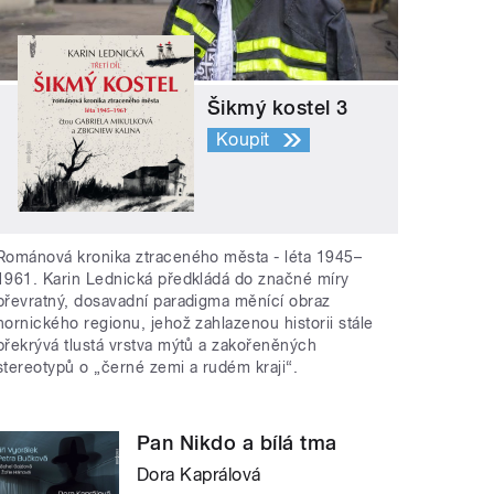
Šikmý kostel 3
Koupit
Románová kronika ztraceného města - léta 1945–
1961. Karin Lednická předkládá do značné míry
převratný, dosavadní paradigma měnící obraz
hornického regionu, jehož zahlazenou historii stále
překrývá tlustá vrstva mýtů a zakořeněných
stereotypů o „černé zemi a rudém kraji“.
Pan Nikdo a bílá tma
Dora Kaprálová