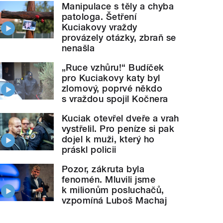
Manipulace s těly a chyba
patologa. Šetření
Kuciakovy vraždy
provázely otázky, zbraň se
nenašla
„Ruce vzhůru!“ Budíček
pro Kuciakovy katy byl
zlomový, poprvé někdo
s vraždou spojil Kočnera
Kuciak otevřel dveře a vrah
vystřelil. Pro peníze si pak
dojel k muži, který ho
práskl policii
Pozor, zákruta byla
fenomén. Mluvili jsme
k milionům posluchačů,
vzpomíná Luboš Machaj