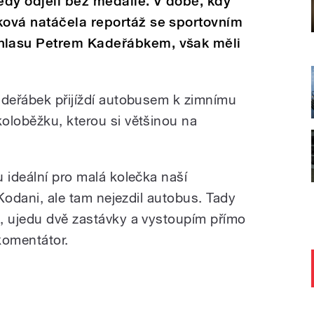
tedy odjeli bez medaile. V době, kdy
ová natáčela reportáž se sportovním
lasu Petrem Kadeřábkem, však měli
adeřábek přijíždí autobusem k zimnímu
oloběžku, kterou si většinou na
 ideální pro malá kolečka naší
 Kodani, ale tam nejezdil autobus. Tady
, ujedu dvě zastávky a vystoupím přímo
 komentátor.