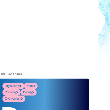
mujRozhlas
Hry a četby
Krimi
Pohádky
Pořady
Živé vysílání