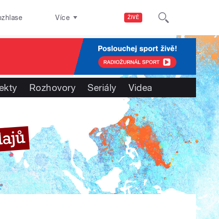
ozhlase
Více
ŽIVĚ
ekty
Rozhovory
Seriály
Videa