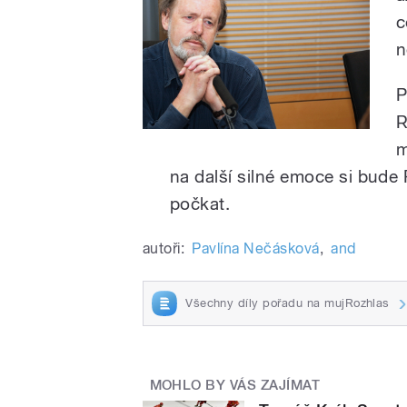
c
n
P
R
m
na další silné emoce si bude
počkat.
autoři:
Pavlína Nečásková
,
and
Všechny díly pořadu na mujRozhlas
MOHLO BY VÁS ZAJÍMAT