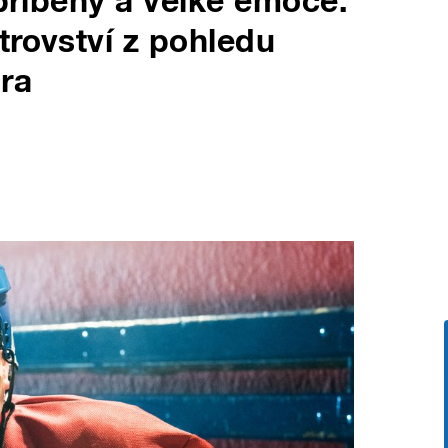
 příběhy a velké emoce.
trovství z pohledu
ra