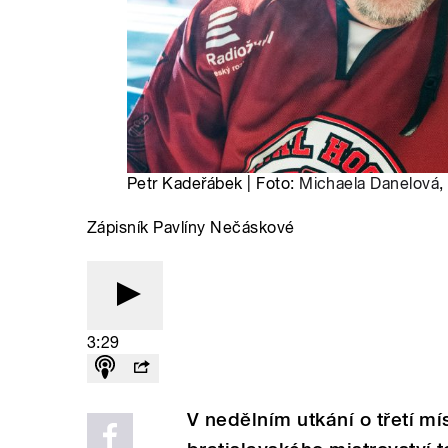
Petr Kadeřábek | Foto:
Michaela Danelová
,
Zápisník Pavlíny Nečáskové
3:29
V nedělním utkání o třetí mí