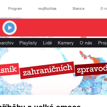
Program
mujRozhlas
Stanice
O r
oarchiv
Playlisty
Lidé
Kamery
O nás
Proj