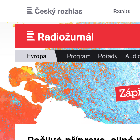
Přejít k hlavnímu obsahu
iRozhlas
Evropa
Program
Pořady
Audi