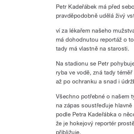
Petr Kadeřábek má před sebo
pravděpodobně udělá živý vst
ví za lékařem našeho mužstva
má dohodnutou reportáž o t
tady má vlastně na starosti.
Na stadionu se Petr pohybuje
ryba ve vodě, zná tady téměř
až po ochranku a snad i údrž
Všechno potřebné o našem tým
na zápas soustřeďuje hlavně n
podle Petra Kadeřábka o něco
že je hokejový reportér prost
přibližuje.