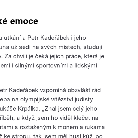
lké emoce
 utkání a Petr Kadeřábek i jeho
na už sedí na svých místech, studují
 Za chvíli je čeká jejich práce, která je
mi i silnými sportovními a lidskými
etr Kadeřábek vzpomíná obzvlášť rád
řeba na olympijské vítězství judisty
ukáše Krpálka. „Znal jsem celý jeho
říběh, a když jsem ho viděl klečet na
atami s roztaženým kimonem a rukama
ž ke stropu, tak jsem měl husí kůži po