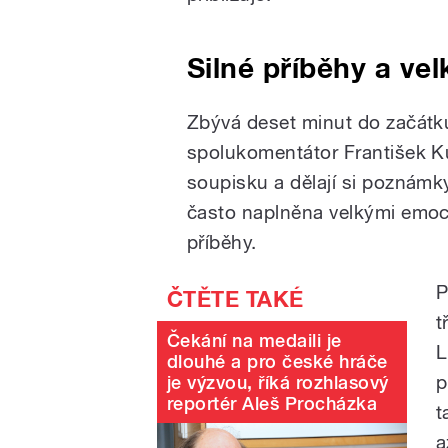
Silné příběhy a ve
Zbývá deset minut do začátku
spolukomentátor František Ku
soupisku a dělají si poznámky.
často naplněna velkými emoce
příběhy.
P
t
Čekání na medaili je
L
dlouhé a pro české hráče
p
je výzvou, říká rozhlasový
reportér Aleš Procházka
t
a