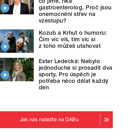
co jíme, říká
gastroenterolog. Proč jsou
onemocnění střev na
vzestupu?
Kozub a Krhut o humoru:
Čím víc víš, tím víc si
z toho můžeš utahovat
Ester Ledecká: Nebylo
jednoduché si prosadit dva
sporty. Pro úspěch je
potřeba něco dělat každý
den
Jak nás naladíte na DABu