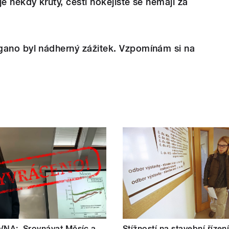
e někdy krutý, čeští hokejisté se nemají za
gano byl nádherný zážitek. Vzpomínám si na
NA: ‚Srovnávat Měsíc a
Stížností na stavební řízen