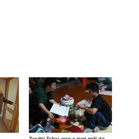
í
Zasáhl Tchaj-wan a nyní míří do