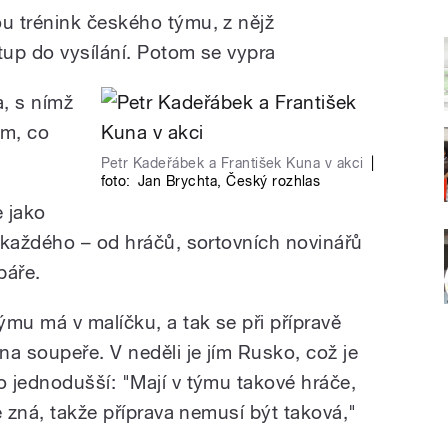
u trénink českého týmu, z nějž
up do vysílání. Potom se vypra
, s nímž
om, co
Petr Kadeřábek a František Kuna v akci
|
foto:
Jan Brychta
,
Český rozhlas
 jako
 každého – od hráčů, sortovních novinářů
báře.
u má v malíčku, a tak se při přípravě
a soupeře. V neděli je jím Rusko, což je
 jednodušší: "Mají v týmu takové hráče,
ě zná, takže příprava nemusí být taková,"