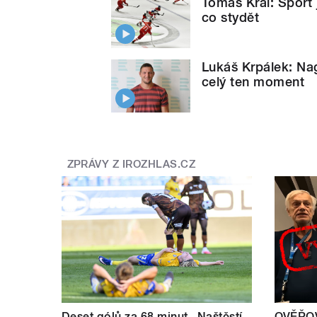
Tomáš Král: Sport j
co stydět
Lukáš Krpálek: Na
celý ten moment
ZPRÁVY Z IROZHLAS.CZ
Deset gólů za 68 minut. ,Naštěstí
OVĚŘOV