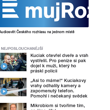
Audiosvět Českého rozhlasu na jednom místě
NEJPOSLOUCHANĚJŠÍ
Kuciak otevřel dveře a vrah
vystřelil. Pro peníze si pak
dojel k muži, který ho
práskl policii
„Asi to máme!“ Kuciakovy
vrahy odhalily kamery a
zapomenutý telefon.
Pomohl i nečekaný svědek
Mikrobiom si tvoříme tím,