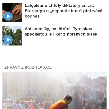
Latgalštinu chtěly diktatury zničit.
Stereotyp o „separatistech“ přetrvává
dodnes
Ani knedlíky, ani štrůdl. Tyrolskou
specialitou je likér z horských šišek
ZPRÁVY Z IROZHLAS.CZ