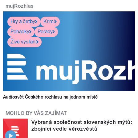
mujRozhlas
Hry a četby
Krimi
Pohádky
Pořady
Živé vysílání
Audiosvět Českého rozhlasu na jednom místě
MOHLO BY VÁS ZAJÍMAT
Vybraná společnost slovenských mýtů:
zbojníci vedle věrozvěstů