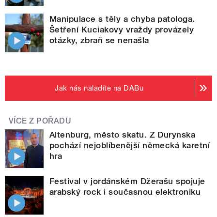
Manipulace s těly a chyba patologa.
Šetření Kuciakovy vraždy provázely
otázky, zbraň se nenašla
Jak nás naladíte na DABu
VÍCE Z POŘADU
Altenburg, město skatu. Z Durynska
pochází nejoblíbenější německá karetní
hra
Festival v jordánském Džerašu spojuje
arabský rock i současnou elektroniku