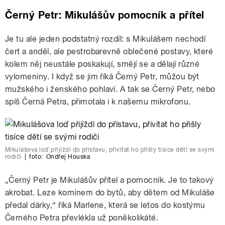
Černý Petr: Mikulášův pomocník a přítel
Je tu ale jeden podstatný rozdíl: s Mikulášem nechodí
čert a anděl, ale pestrobarevně oblečené postavy, které
kolem něj neustále poskakují, smějí se a dělají různé
vylomeniny. I když se jim říká Černý Petr, můžou být
mužského i ženského pohlaví. A tak se Černý Petr, nebo
spíš Černá Petra, přimotala i k našemu mikrofonu.
Mikulášova loď přijíždí do přístavu, přivítat ho přišly tisíce dětí se svými
rodiči
|
foto:
Ondřej Houska
„Černý Petr je Mikulášův přítel a pomocník. Je to takový
akrobat. Leze komínem do bytů, aby dětem od Mikuláše
předal dárky,“ říká Marlene, která se letos do kostýmu
Černého Petra převlékla už poněkolikáté.