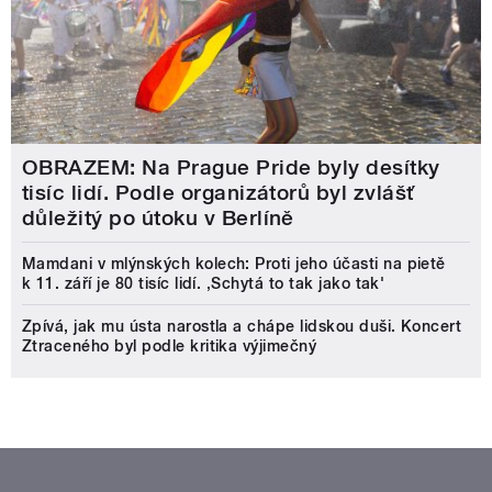
OBRAZEM: Na Prague Pride byly desítky
tisíc lidí. Podle organizátorů byl zvlášť
důležitý po útoku v Berlíně
Mamdani v mlýnských kolech: Proti jeho účasti na pietě
k 11. září je 80 tisíc lidí. ‚Schytá to tak jako tak'
Zpívá, jak mu ústa narostla a chápe lidskou duši. Koncert
Ztraceného byl podle kritika výjimečný