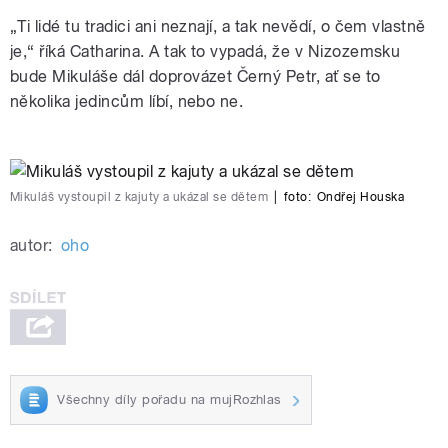
„Ti lidé tu tradici ani neznají, a tak nevědí, o čem vlastně
je,“ říká Catharina. A tak to vypadá, že v Nizozemsku
bude Mikuláše dál doprovázet Černý Petr, ať se to
několika jedincům líbí, nebo ne.
Mikuláš vystoupil z kajuty a ukázal se dětem
|
foto:
Ondřej Houska
autor:
oho
Všechny díly pořadu na mujRozhlas