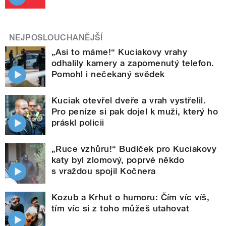
NEJPOSLOUCHANĚJŠÍ
„Asi to máme!“ Kuciakovy vrahy
odhalily kamery a zapomenutý telefon.
Pomohl i nečekaný svědek
Kuciak otevřel dveře a vrah vystřelil.
Pro peníze si pak dojel k muži, který ho
práskl policii
„Ruce vzhůru!“ Budíček pro Kuciakovy
katy byl zlomový, poprvé někdo
s vraždou spojil Kočnera
Kozub a Krhut o humoru: Čím víc víš,
tím víc si z toho můžeš utahovat