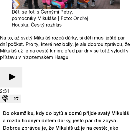
Děti se fotí s Černými Petry,
pomocníky Mikuláše | Foto:
Ondřej
Houska
, Český rozhlas
Na to, až svatý Mikuláš rozdá dárky, si děti musí ještě pár
dní počkat. Pro ty, které nezlobily, je ale dobrou zprávou, že
Mikuláš už je na cestě k nim: před pár dny se totiž vylodil v
přístavu v nizozemském Haagu
2:31
Do okamžiku, kdy do bytů a domů přijde svatý Mikuláš
a rozdá hodným dětem dárky, ještě pár dní zbývá.
Dobrou zprávou je, že Mikuláš už je na cestě: jako