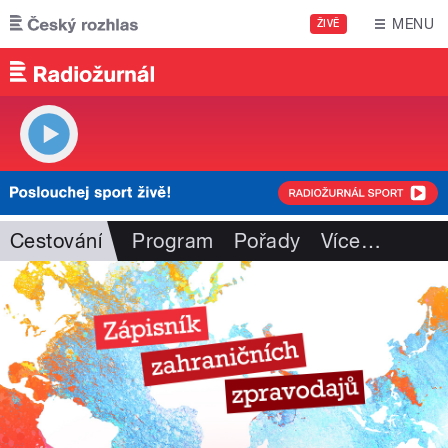
Přejít k hlavnímu obsahu
MENU
ŽIVĚ
Cestování
Program
Pořady
Více
…