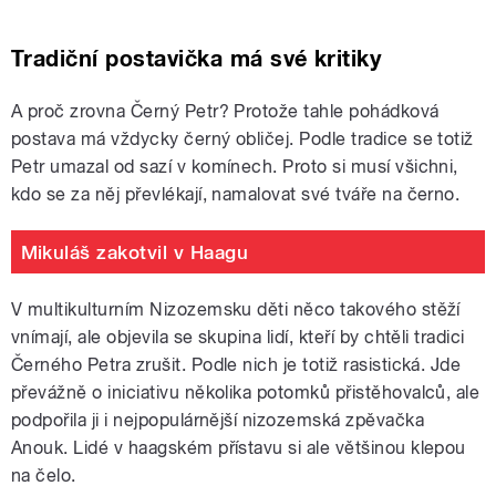
Tradiční postavička má své kritiky
A proč zrovna Černý Petr? Protože tahle pohádková
postava má vždycky černý obličej. Podle tradice se totiž
Petr umazal od sazí v komínech. Proto si musí všichni,
kdo se za něj převlékají, namalovat své tváře na černo.
Mikuláš zakotvil v Haagu
V multikulturním Nizozemsku děti něco takového stěží
vnímají, ale objevila se skupina lidí, kteří by chtěli tradici
Černého Petra zrušit. Podle nich je totiž rasistická. Jde
převážně o iniciativu několika potomků přistěhovalců, ale
podpořila ji i nejpopulárnější nizozemská zpěvačka
Anouk. Lidé v haagském přístavu si ale většinou klepou
na čelo.