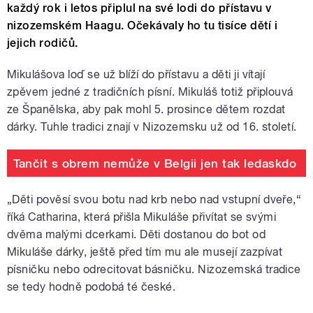
každý rok i letos připlul na své lodi do přístavu v
nizozemském Haagu. Očekávaly ho tu tisíce dětí i
jejich rodičů.
Mikulášova loď se už blíží do přístavu a děti ji vítají
zpěvem jedné z tradičních písní. Mikuláš totiž připlouvá
ze Španělska, aby pak mohl 5. prosince dětem rozdat
dárky. Tuhle tradici znají v Nizozemsku už od 16. století.
Tančit s obrem nemůže v Belgii jen tak ledaskdo
„Děti pověsí svou botu nad krb nebo nad vstupní dveře,“
říká Catharina, která přišla Mikuláše přivítat se svými
dvěma malými dcerkami. Děti dostanou do bot od
Mikuláše dárky, ještě před tím mu ale musejí zazpívat
písničku nebo odrecitovat básničku. Nizozemská tradice
se tedy hodně podobá té české.