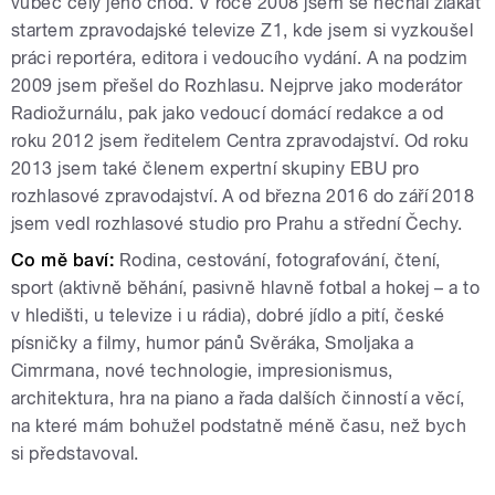
vůbec celý jeho chod. V roce 2008 jsem se nechal zlákat
startem zpravodajské televize Z1, kde jsem si vyzkoušel
práci reportéra, editora i vedoucího vydání. A na podzim
2009 jsem přešel do Rozhlasu. Nejprve jako moderátor
Radiožurnálu, pak jako vedoucí domácí redakce a od
roku 2012 jsem ředitelem Centra zpravodajství. Od roku
2013 jsem také členem expertní skupiny EBU pro
rozhlasové zpravodajství. A od března 2016 do září 2018
jsem vedl rozhlasové studio pro Prahu a střední Čechy.
Co mě baví:
Rodina, cestování, fotografování, čtení,
sport (aktivně běhání, pasivně hlavně fotbal a hokej – a to
v hledišti, u televize i u rádia), dobré jídlo a pití, české
písničky a filmy, humor pánů Svěráka, Smoljaka a
Cimrmana, nové technologie, impresionismus,
architektura, hra na piano a řada dalších činností a věcí,
na které mám bohužel podstatně méně času, než bych
si představoval.