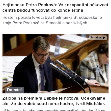
Hejtmanka Petra Pecková: Velkokapacitní očkovací
centra budou fungovat do konce srpna
Hostem pořadu K věci byla hejtmanka Středočeského
kraje Petra Pecková ze Starostů a nezávislých.
24 minut
Domácí
Žaloba na premiéra Babiše je hotová. Očekáváme
ale, že do voleb soud nerozhodne, tvrdí Michálek
„Stojíme o to, aby pan premiér napravil chybu tím, že se