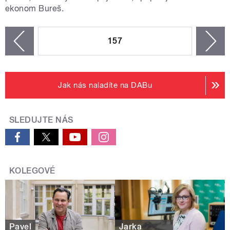
ekonom Bureš.
STRÁNKY
157
n
zí
Jak nás naladíte na DABu
SLEDUJTE NÁS
KOLEGOVÉ
Pavel
Jarka