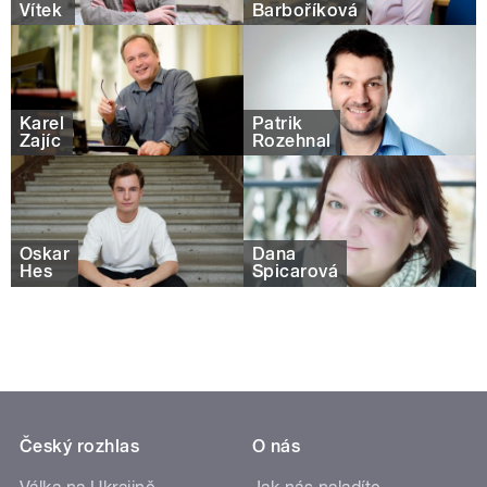
Vítek
Barboříková
Karel
Patrik
Zajíc
Rozehnal
Oskar
Dana
Hes
Špicarová
Český rozhlas
O nás