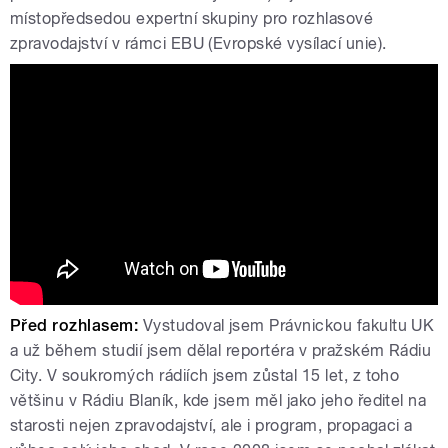
místopředsedou expertní skupiny pro rozhlasové
zpravodajství v rámci EBU (Evropské vysílací unie).
Tváře Radiožurnálu: Tomáš Pancíř
Před rozhlasem:
Vystudoval jsem Právnickou fakultu UK
a už během studií jsem dělal reportéra v pražském Rádiu
City. V soukromých rádiích jsem zůstal 15 let, z toho
většinu v Rádiu Blaník, kde jsem měl jako jeho ředitel na
starosti nejen zpravodajství, ale i program, propagaci a