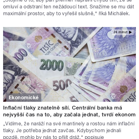
omluví a odstraní ten nežádoucí text. Snažíme se mu dát
maximální prostor, aby to vyřešil slušně,“ říká Michálek.
24 minut
Ekonomické
Inflační tlaky znatelně sílí. Centrální banka má
nejvyšší čas na to, aby začala jednat, tvrdí ekonom
„Vidíme, že naráží na své mantinely a rostou nám inflační
tlaky. Je potřeba jednat zavčas. Kdybychom jednali
pozdě, mohlo by nás to přijít dráž,“ popisuje