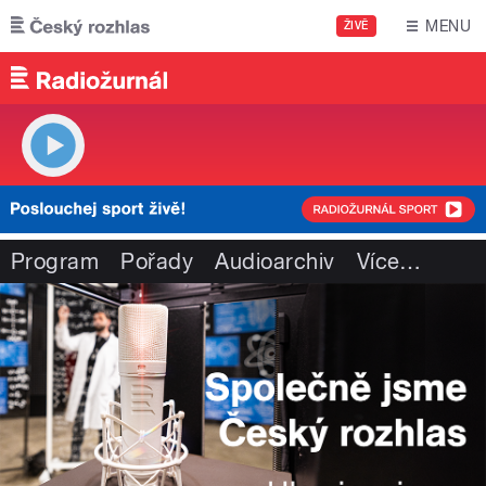
Přejít k hlavnímu obsahu
MENU
ŽIVĚ
Program
Pořady
Audioarchiv
Více
…