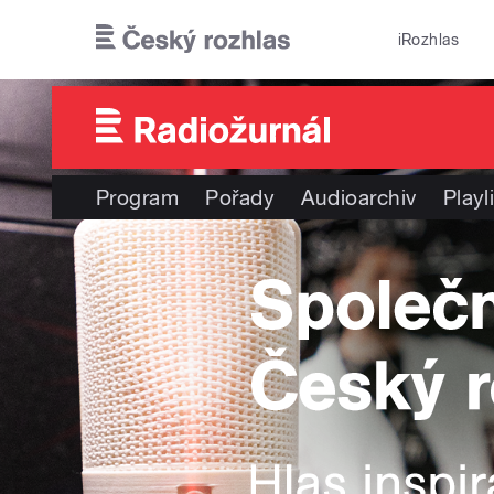
Přejít k hlavnímu obsahu
iRozhlas
Program
Pořady
Audioarchiv
Playl