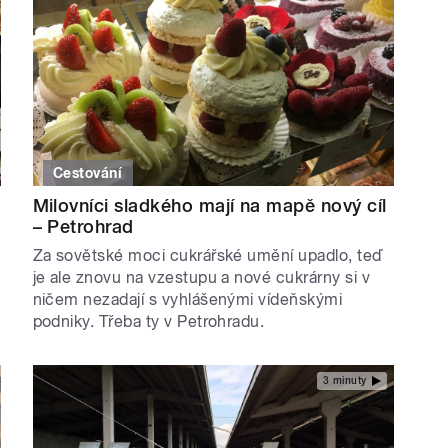
Cestování
Milovníci sladkého mají na mapě nový cíl
– Petrohrad
Za sovětské moci cukrářské umění upadlo, teď
je ale znovu na vzestupu a nové cukrárny si v
ničem nezadají s vyhlášenými vídeňskými
podniky. Třeba ty v Petrohradu.
3 minuty