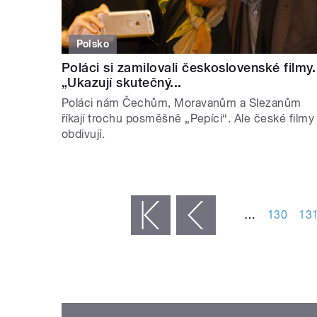
Polsko
Poláci si zamilovali československé filmy.
„Ukazují skutečný...
Poláci nám Čechům, Moravanům a Slezanům
říkají trochu posměšně „Pepíci“. Ale české filmy
obdivují.
STRÁNKY
…
130
13
« první
‹ předchozí