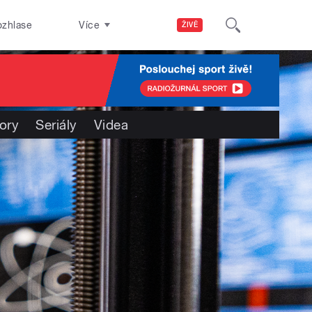
ozhlase
Více
ŽIVĚ
ory
Seriály
Videa