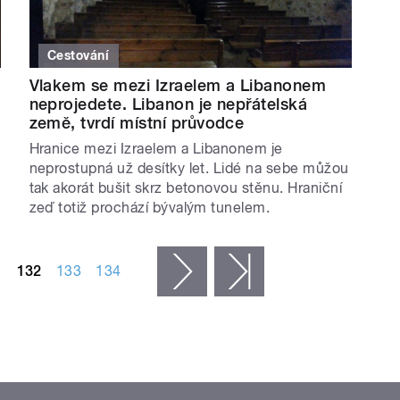
Cestování
Vlakem se mezi Izraelem a Libanonem
neprojedete. Libanon je nepřátelská
země, tvrdí místní průvodce
Hranice mezi Izraelem a Libanonem je
neprostupná už desítky let. Lidé na sebe můžou
tak akorát bušit skrz betonovou stěnu. Hraniční
zeď totiž prochází bývalým tunelem.
1
132
133
134
následující ›
poslední »