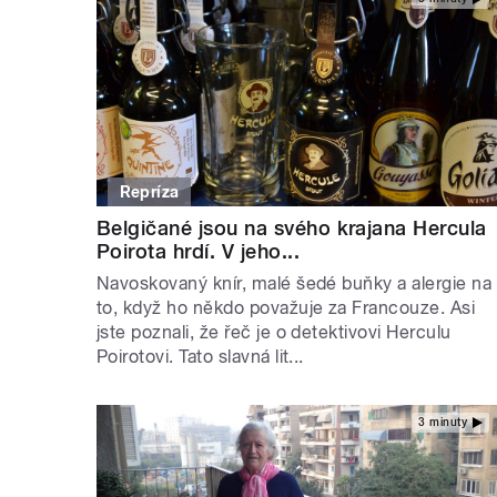
Repríza
Belgičané jsou na svého krajana Hercula
Poirota hrdí. V jeho...
Navoskovaný knír, malé šedé buňky a alergie na
to, když ho někdo považuje za Francouze. Asi
jste poznali, že řeč je o detektivovi Herculu
Poirotovi. Tato slavná lit...
3 minuty