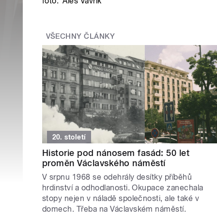
foto:
Aleš Vavřík
VŠECHNY ČLÁNKY
20. století
Historie pod nánosem fasád: 50 let
proměn Václavského náměstí
V srpnu 1968 se odehrály desítky příběhů
hrdinství a odhodlanosti. Okupace zanechala
stopy nejen v náladě společnosti, ale také v
domech. Třeba na Václavském náměstí.