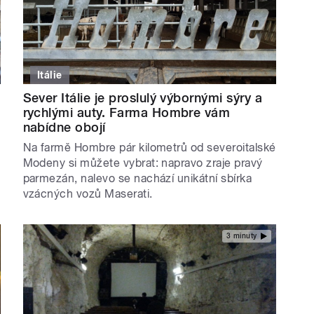
Itálie
Sever Itálie je proslulý výbornými sýry a
rychlými auty. Farma Hombre vám
nabídne obojí
Na farmě Hombre pár kilometrů od severoitalské
Modeny si můžete vybrat: napravo zraje pravý
parmezán, nalevo se nachází unikátní sbírka
vzácných vozů Maserati.
3 minuty