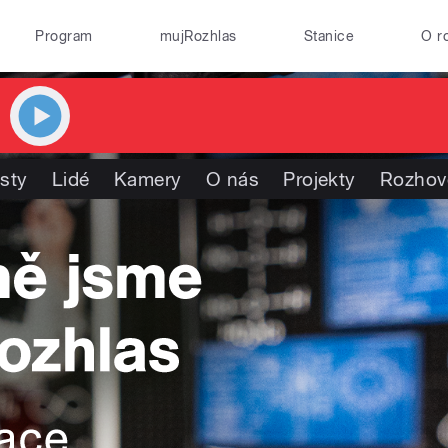
Program
mujRozhlas
Stanice
O r
isty
Lidé
Kamery
O nás
Projekty
Rozhov