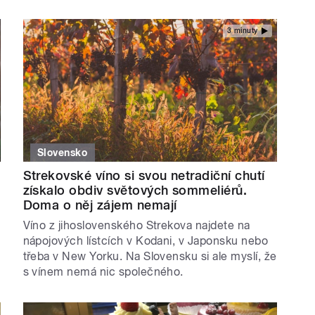
3 minuty
Slovensko
Strekovské víno si svou netradiční chutí
získalo obdiv světových sommeliérů.
Doma o něj zájem nemají
Víno z jihoslovenského Strekova najdete na
nápojových lístcích v Kodani, v Japonsku nebo
třeba v New Yorku. Na Slovensku si ale myslí, že
s vínem nemá nic společného.