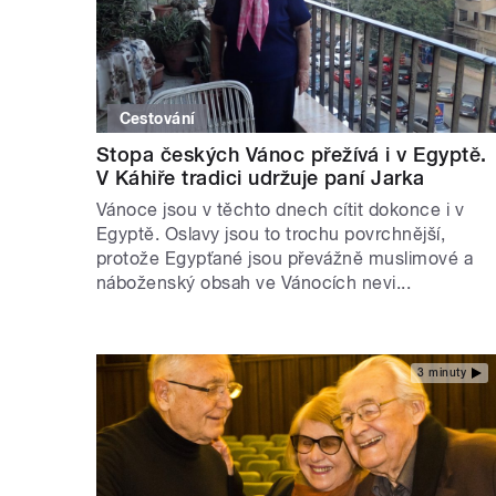
Cestování
Stopa českých Vánoc přežívá i v Egyptě.
V Káhiře tradici udržuje paní Jarka
Vánoce jsou v těchto dnech cítit dokonce i v
Egyptě. Oslavy jsou to trochu povrchnější,
protože Egypťané jsou převážně muslimové a
náboženský obsah ve Vánocích nevi...
3 minuty