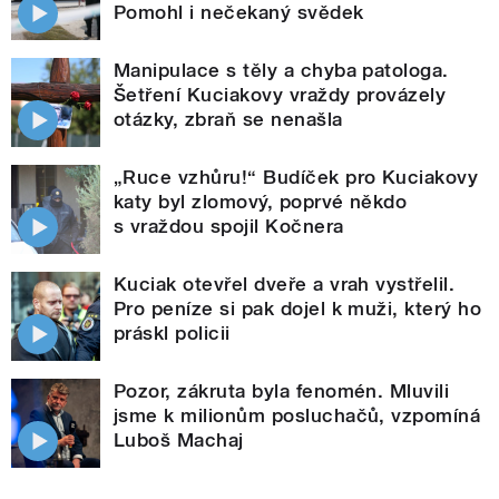
Pomohl i nečekaný svědek
Manipulace s těly a chyba patologa.
Šetření Kuciakovy vraždy provázely
otázky, zbraň se nenašla
„Ruce vzhůru!“ Budíček pro Kuciakovy
katy byl zlomový, poprvé někdo
s vraždou spojil Kočnera
Kuciak otevřel dveře a vrah vystřelil.
Pro peníze si pak dojel k muži, který ho
práskl policii
Pozor, zákruta byla fenomén. Mluvili
jsme k milionům posluchačů, vzpomíná
Luboš Machaj