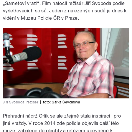
„Sametoví vrazi“. Film natočil režisér Jiří Svoboda podle
vyšetřovacích spisů. Jeden z nalezených sudů je dnes k
vidění v Muzeu Policie ČR v Praze.
Jiří Svoboda, režisér
|
foto:
Šárka Ševčíková
Přehradní nádrž Orlík se ale zřejmě stala inspirací i pro
jiné vraždy. V roce 2014 zde policie objevila další tělo
muže, zabalené do plachty a řetězem upevněné k