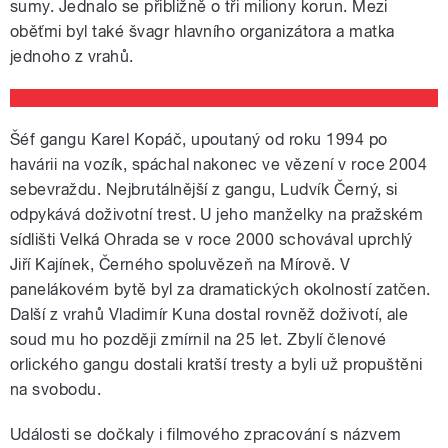
sumy. Jednalo se přibližně o tři miliony korun. Mezi
oběťmi byl také švagr hlavního organizátora a matka
jednoho z vrahů.
pause
Šéf gangu Karel Kopáč, upoutaný od roku 1994 po
havárii na vozík, spáchal nakonec ve vězení v roce 2004
sebevraždu. Nejbrutálnější z gangu, Ludvík Černý, si
odpykává doživotní trest. U jeho manželky na pražském
sídlišti Velká Ohrada se v roce 2000 schovával uprchlý
Jiří Kajínek, Černého spoluvězeň na Mírově. V
panelákovém bytě byl za dramatických okolností zatčen.
Další z vrahů Vladimír Kuna dostal rovněž doživotí, ale
soud mu ho později zmírnil na 25 let. Zbylí členové
orlického gangu dostali kratší tresty a byli už propuštěni
na svobodu.
Události se dočkaly i filmového zpracování s názvem