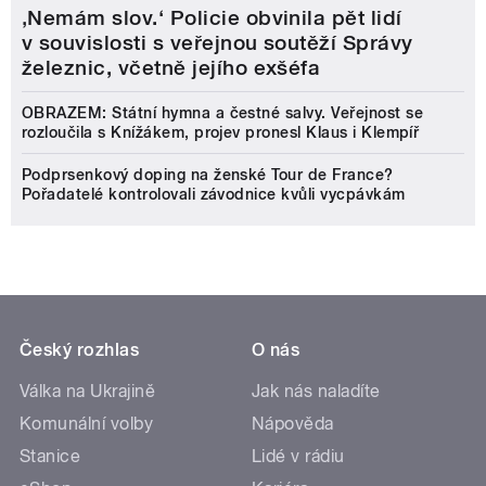
‚Nemám slov.‘ Policie obvinila pět lidí
v souvislosti s veřejnou soutěží Správy
železnic, včetně jejího exšéfa
OBRAZEM: Státní hymna a čestné salvy. Veřejnost se
rozloučila s Knížákem, projev pronesl Klaus i Klempíř
Podprsenkový doping na ženské Tour de France?
Pořadatelé kontrolovali závodnice kvůli vycpávkám
Český rozhlas
O nás
Válka na Ukrajině
Jak nás naladíte
Komunální volby
Nápověda
Stanice
Lidé v rádiu