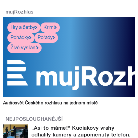
mujRozhlas
Hry a četby
Krimi
Pohádky
Pořady
Živé vysílání
Audiosvět Českého rozhlasu na jednom místě
NEJPOSLOUCHANĚJŠÍ
„Asi to máme!“ Kuciakovy vrahy
odhalily kamery a zapomenutý telefon.