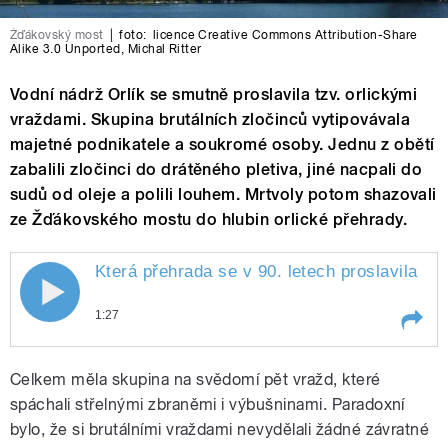
Žďákovský most
|
foto:
licence Creative Commons Attribution-Share
Alike 3.0 Unported
,
Michal Ritter
Vodní nádrž Orlík se smutně proslavila tzv. orlickými
vraždami. Skupina brutálních zločinců vytipovávala
majetné podnikatele a soukromé osoby. Jednu z obětí
zabalili zločinci do drátěného pletiva, jiné nacpali do
sudů od oleje a polili louhem. Mrtvoly potom shazovali
ze Žďákovského mostu do hlubin orlické přehrady.
Která přehrada se v 90. letech proslavila v
k
1:27
Play /
kriminalistice?
Která přehrada se v 90.
Celkem měla skupina na svědomí pět vražd, které
letech proslavila v
spáchali střelnými zbraněmi i výbušninami. Paradoxní
bylo, že si brutálními vraždami nevydělali žádné závratné