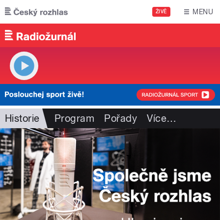
Přejít k hlavnímu obsahu
MENU
ŽIVĚ
Historie
Program
Pořady
Více
…