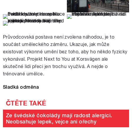
Průvodcovská postava není zvolena náhodou, je to
součást uměleckého záměru. Ukazuje, jak může
existovat výkonné umění bez toho, aby ho někdo fyzicky
vykonával. Projekt Next to You at Korsvägen ale
skutečné lidi přeci jen trochu využívá. A nejde o
trénované umělce.
Sladká odměna
Ze švédské čokolády mají radost alergici.
Neobsahuje lepek, vejce ani ořechy