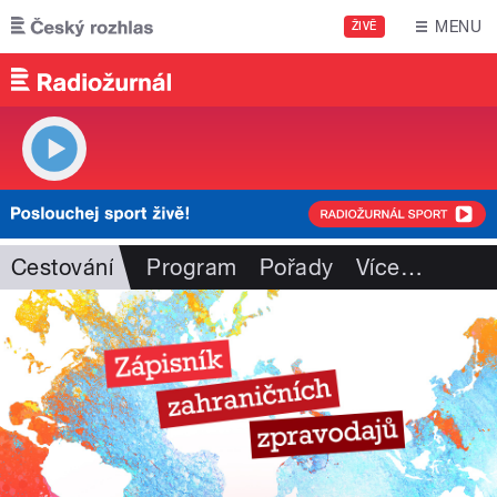
Přejít k hlavnímu obsahu
MENU
ŽIVĚ
Cestování
Program
Pořady
Více
…