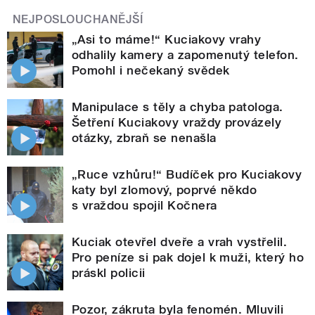
NEJPOSLOUCHANĚJŠÍ
„Asi to máme!“ Kuciakovy vrahy
odhalily kamery a zapomenutý telefon.
Pomohl i nečekaný svědek
Manipulace s těly a chyba patologa.
Šetření Kuciakovy vraždy provázely
otázky, zbraň se nenašla
„Ruce vzhůru!“ Budíček pro Kuciakovy
katy byl zlomový, poprvé někdo
s vraždou spojil Kočnera
Kuciak otevřel dveře a vrah vystřelil.
Pro peníze si pak dojel k muži, který ho
práskl policii
Pozor, zákruta byla fenomén. Mluvili