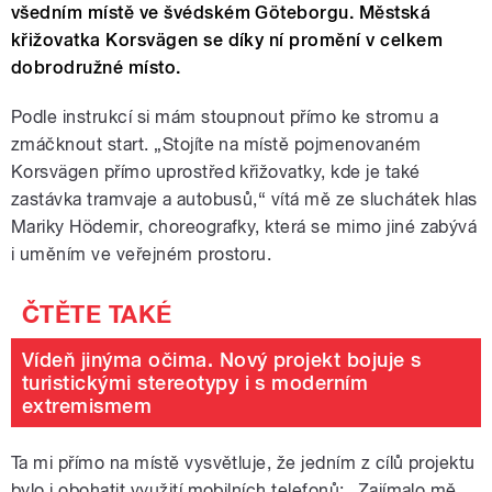
všedním místě ve švédském Göteborgu. Městská
křižovatka Korsvägen se díky ní promění v celkem
dobrodružné místo.
Podle instrukcí si mám stoupnout přímo ke stromu a
zmáčknout start. „Stojíte na místě pojmenovaném
Korsvägen přímo uprostřed křižovatky, kde je také
zastávka tramvaje a autobusů,“ vítá mě ze sluchátek hlas
Mariky Hödemir, choreografky, která se mimo jiné zabývá
i uměním ve veřejném prostoru.
Vídeň jinýma očima. Nový projekt bojuje s
turistickými stereotypy i s moderním
extremismem
Ta mi přímo na místě vysvětluje, že jedním z cílů projektu
bylo i obohatit využití mobilních telefonů: „Zajímalo mě,