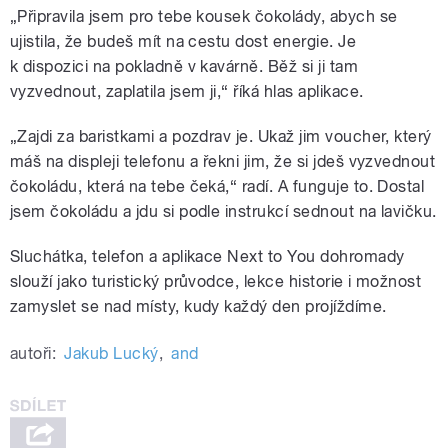
„Připravila jsem pro tebe kousek čokolády, abych se
ujistila, že budeš mít na cestu dost energie. Je
k dispozici na pokladně v kavárně. Běž si ji tam
vyzvednout, zaplatila jsem ji,“ říká hlas aplikace.
„Zajdi za baristkami a pozdrav je. Ukaž jim voucher, který
máš na displeji telefonu a řekni jim, že si jdeš vyzvednout
čokoládu, která na tebe čeká,“ radí. A funguje to. Dostal
jsem čokoládu a jdu si podle instrukcí sednout na lavičku.
Sluchátka, telefon a aplikace Next to You dohromady
slouží jako turistický průvodce, lekce historie i možnost
zamyslet se nad místy, kudy každý den projíždíme.
autoři:
Jakub Lucký
,
and