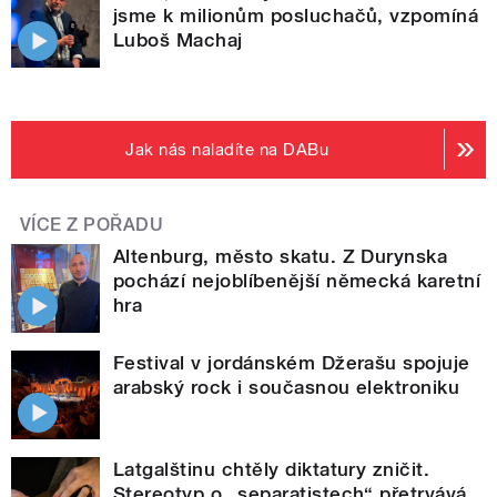
jsme k milionům posluchačů, vzpomíná
Luboš Machaj
Jak nás naladíte na DABu
VÍCE Z POŘADU
Altenburg, město skatu. Z Durynska
pochází nejoblíbenější německá karetní
hra
Festival v jordánském Džerašu spojuje
arabský rock i současnou elektroniku
Latgalštinu chtěly diktatury zničit.
Stereotyp o „separatistech“ přetrvává