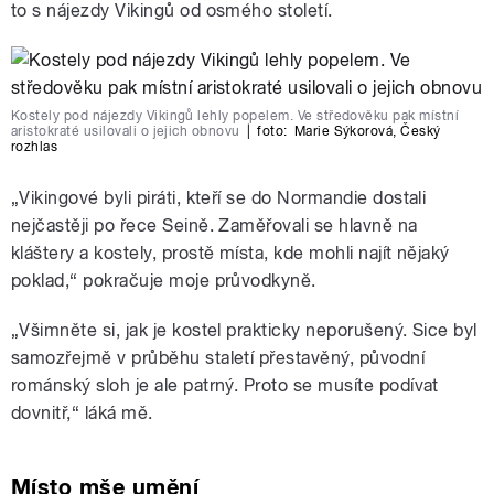
to s nájezdy Vikingů od osmého století.
Kostely pod nájezdy Vikingů lehly popelem. Ve středověku pak místní
aristokraté usilovali o jejich obnovu
|
foto:
Marie Sýkorová
,
Český
rozhlas
„Vikingové byli piráti, kteří se do Normandie dostali
nejčastěji po řece Seině. Zaměřovali se hlavně na
kláštery a kostely, prostě místa, kde mohli najít nějaký
poklad,“ pokračuje moje průvodkyně.
„
Všimněte si, jak je kostel prakticky neporušený. Sice byl
samozřejmě v průběhu staletí přestavěný, původní
románský sloh je ale patrný. Proto se musíte podívat
dovnitř,“ láká mě.
Místo mše umění