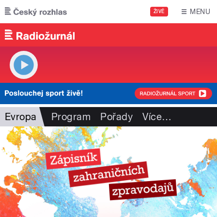
Přejít k hlavnímu obsahu
MENU
ŽIVĚ
Evropa
Program
Pořady
Více
…