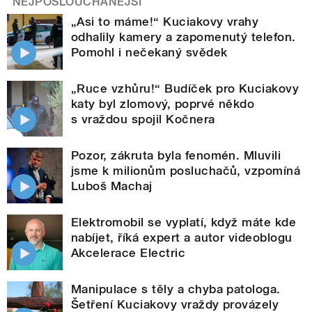
NEJPOSLOUCHANĚJŠÍ
„Asi to máme!“ Kuciakovy vrahy
odhalily kamery a zapomenutý telefon.
Pomohl i nečekaný svědek
„Ruce vzhůru!“ Budíček pro Kuciakovy
katy byl zlomový, poprvé někdo
s vraždou spojil Kočnera
Pozor, zákruta byla fenomén. Mluvili
jsme k milionům posluchačů, vzpomíná
Luboš Machaj
Elektromobil se vyplatí, když máte kde
nabíjet, říká expert a autor videoblogu
Akcelerace Electric
Manipulace s těly a chyba patologa.
Šetření Kuciakovy vraždy provázely