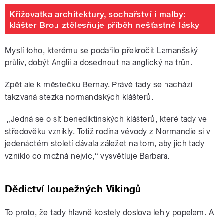
Křižovatka architektury, sochařství i malby:
klášter Brou ztělesňuje příběh nešťastné lásky
Myslí toho, kterému se podařilo překročit Lamanšský
průliv, dobýt Anglii a dosednout na anglický na trůn.
Zpět ale k městečku Bernay. Právě tady se nachází
takzvaná stezka normandských klášterů.
„
Jedná se o síť benediktinských klášterů, které tady ve
středověku vznikly. Totiž rodina vévody z Normandie si v
jedenáctém století dávala záležet na tom, aby jich tady
vzniklo co možná nejvíc,“ vysvětluje Barbara.
Dědictví loupežných Vikingů
To proto, že tady hlavně kostely doslova lehly popelem. A