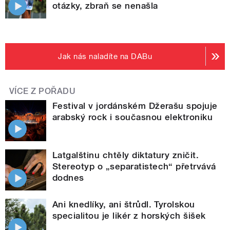
otázky, zbraň se nenašla
Jak nás naladíte na DABu
VÍCE Z POŘADU
Festival v jordánském Džerašu spojuje
arabský rock i současnou elektroniku
Latgalštinu chtěly diktatury zničit.
Stereotyp o „separatistech“ přetrvává
dodnes
Ani knedlíky, ani štrůdl. Tyrolskou
specialitou je likér z horských šišek