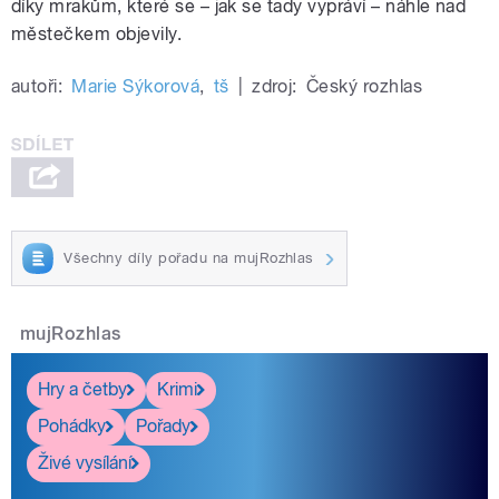
díky mrakům, které se – jak se tady vypráví – náhle nad
městečkem objevily.
autoři:
Marie Sýkorová
,
tš
|
zdroj:
Český rozhlas
Všechny díly pořadu na mujRozhlas
mujRozhlas
Hry a četby
Krimi
Pohádky
Pořady
Živé vysílání