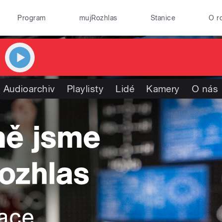
Program
mujRozhlas
Stanice
O r
Audioarchiv
Playlisty
Lidé
Kamery
O nás