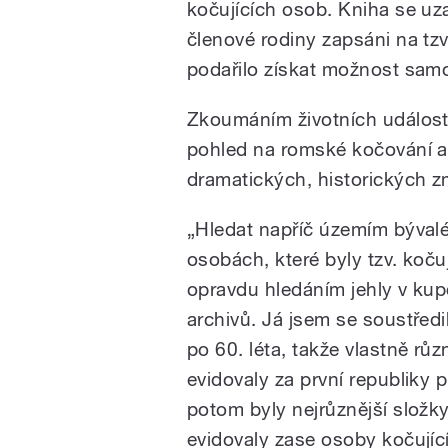
kočujících osob. Kniha se uza
členové rodiny zapsáni na tzv
podařilo získat možnost samos
Zkoumáním životních událostí
pohled na romské kočování a
dramatických, historických 
„Hledat napříč územím býva
osobách, které byly tzv. kočuj
opravdu hledáním jehly v kup
archivů. Já jsem se soustředi
po 60. léta, takže vlastně růz
evidovaly za první republiky p
potom byly nejrůznější složk
evidovaly zase osoby kočují