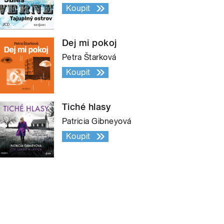
Koupit
Dej mi pokoj
Petra Štarková
Koupit
Tiché hlasy
Patricia Gibneyová
Koupit