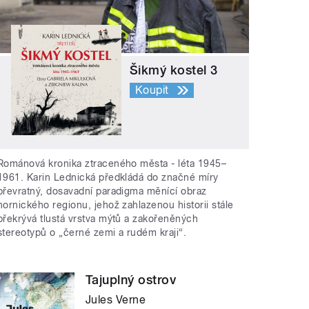
Šikmý kostel 3
Koupit
Románová kronika ztraceného města - léta 1945–
1961. Karin Lednická předkládá do značné míry
převratný, dosavadní paradigma měnící obraz
hornického regionu, jehož zahlazenou historii stále
překrývá tlustá vrstva mýtů a zakořeněných
stereotypů o „černé zemi a rudém kraji“.
Tajuplný ostrov
Jules Verne