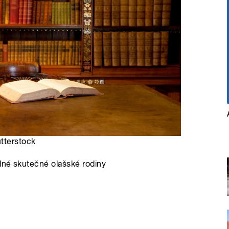
utterstock
edné skutečné olašské rodiny