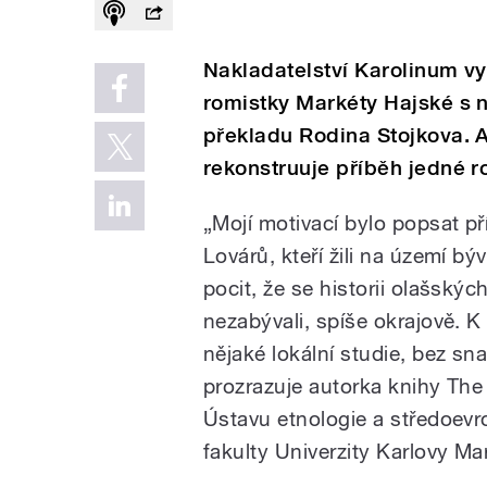
Nakladatelství Karolinum vy
romistky Markéty Hajské s 
překladu Rodina Stojkova. 
rekonstruuje příběh jedné r
„Mojí motivací bylo popsat p
Lovárů, kteří žili na území 
pocit, že se historii olašský
nezabývali, spíše okrajově. 
nějaké lokální studie, bez sn
prozrazuje autorka knihy The
Ústavu etnologie a středoevr
fakulty Univerzity Karlovy M