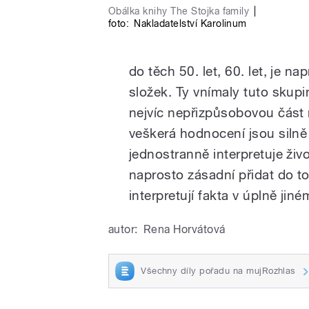
Obálka knihy The Stojka family
|
foto:
Nakladatelství Karolinum
do těch 50. let, 60. let, je n
složek. Ty vnímaly tuto skupi
nejvíc nepřizpůsobovou část 
veškerá hodnocení jsou silně 
jednostranně interpretuje živ
naprosto zásadní přidat do to
interpretují fakta v úplně jiné
autor:
Rena Horvátová
Všechny díly pořadu na mujRozhlas