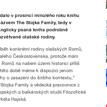
dalo v prosinci minulého roku knihu
názvem The Stojka Family, tedy v
Anglicky psaná kniha podrobně
ozvětvené olašské rodiny.
říběh konkrétní rodiny olašských Romů,
bývalého Československa, protože mám
ch Romů na našem území historici příliš
K této době máme k dispozici jenom
ahy o zasazení do širšího kontextu,”
 Stojka Family a vědecká pracovnice z
opských a balkánských studií Filozofické
arkéta Hajská.