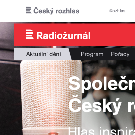
Přejít k hlavnímu obsahu
iRozhlas
Aktuální dění
Program
Pořady