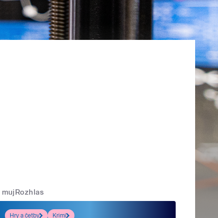
mujRozhlas
Hry a četby
Krimi