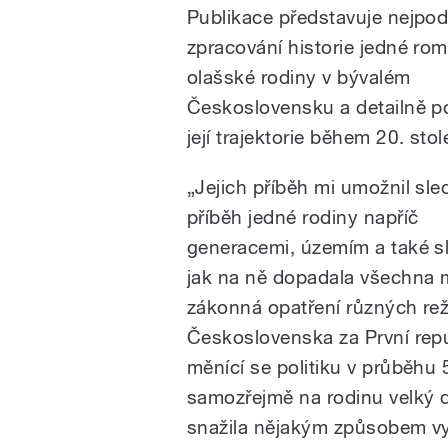
Publikace představuje nejpod
zpracování historie jedné ro
olašské rodiny v bývalém
Československu a detailně p
její trajektorie během 20. stole
„Jejich příběh mi umožnil sle
příběh jedné rodiny napříč
generacemi, územím a také s
jak na ně dopadala všechna
zákonná opatření různých re
Československa za První rep
měnící se politiku v průběhu 
samozřejmě na rodinu velký d
snažila nějakým způsobem vy