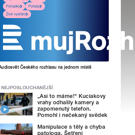
Pohádky
Pořady
Živé vysílání
Audiosvět Českého rozhlasu na jednom místě
NEJPOSLOUCHANĚJŠÍ
„Asi to máme!“ Kuciakovy
vrahy odhalily kamery a
zapomenutý telefon.
Pomohl i nečekaný svědek
Manipulace s těly a chyba
patologa. Šetření