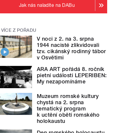
Jak nás naladíte na DABu
VÍCE Z POŘADU
V noci z 2. na 3. srpna
1944 nacisté zlikvidovali
tzv. cikánský rodinný tábor
v Osvětimi
ARA ART pořádá 8. ročník
pietní události LEPERIBEN:
My nezapomínáme
Muzeum romské kultury
chystá na 2. srpna
tematický program
k uctění obětí romského
holokaustu
Den romského holocaustu