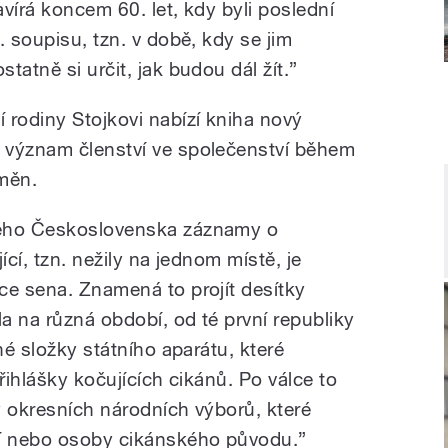
vírá koncem 60. let, kdy byli poslední
. soupisu, tzn. v době, kdy se jim
tatně si určit, jak budou dál žít.”
 rodiny Stojkovi nabízí kniha nový
 význam členství ve společenství během
změn.
lého Československa záznamy o
ící, tzn. nežily na jednom místě, je
ce sena. Znamená to projít desítky
la na různá období, od té první republiky
né složky státního aparátu, které
řihlášky kočujících cikánů. Po válce to
y okresních národních výborů, které
cí nebo osoby cikánského původu.”