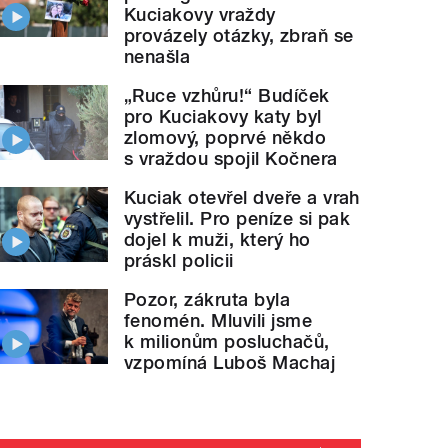
Kuciakovy vraždy
provázely otázky, zbraň se
nenašla
„Ruce vzhůru!“ Budíček
pro Kuciakovy katy byl
zlomový, poprvé někdo
s vraždou spojil Kočnera
Kuciak otevřel dveře a vrah
vystřelil. Pro peníze si pak
dojel k muži, který ho
práskl policii
Pozor, zákruta byla
fenomén. Mluvili jsme
k milionům posluchačů,
vzpomíná Luboš Machaj