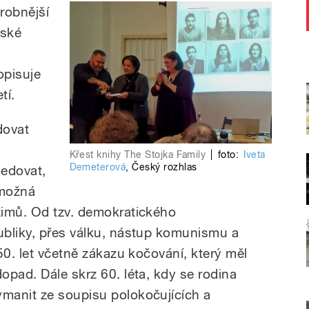
robnější
mské
opisuje
tí.
dovat
Křest knihy The Stojka Family
|
foto:
Iveta
Demeterová
,
Český rozhlas
ledovat,
 možná
žimů. Od tzv. demokratického
ubliky, přes válku, nástup komunismu a
50. let včetně zákazu kočování, který měl
opad. Dále skrz 60. léta, kdy se rodina
manit ze soupisu polokočujících a